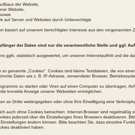
aufbaus der Website,
erer Website,
 sowie
ffe auf Server und Websites durch Unberechtigte
en basiert auf unserem berechtigten Interesse aus den vorgenannten
änger der Daten sind nur die verantwortliche Stelle und ggf. Auf
 ggfs. statistisch ausgewertet, um unseren Internetauftritt und die d
so genannte „Cookies“. Cookies sind kleine Textdateien, die von eine
timmte Daten wie z. B. IP-Adresse, verwendeter Browser, Betriebssyst
gramme zu starten oder Viren auf einen Computer zu übertragen. Anh
d die korrekte Anzeige unserer Webseiten ermöglichen.
ten an Dritte weitergegeben oder ohne Ihre Einwilligung eine Verknüp
ch auch ohne Cookies betrachten. Internet-Browser sind regelmäßig so 
es jederzeit über die Einstellungen Ihres Browsers deaktivieren. Bitt
e Einstellungen ändern können. Bitte beachten Sie, dass einzelne Funk
kies deaktiviert haben.