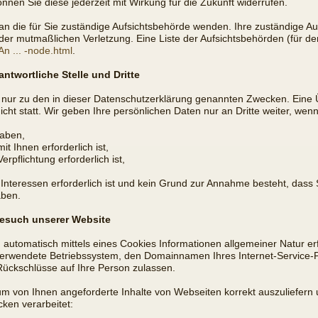
können Sie diese jederzeit mit Wirkung für die Zukunft widerrufen.
an die für Sie zuständige Aufsichtsbehörde wenden. Ihre zuständige Au
er mutmaßlichen Verletzung. Eine Liste der Aufsichtsbehörden (für den 
An ... -node.html
.
ntwortliche Stelle und Dritte
nur zu den in dieser Datenschutzerklärung genannten Zwecken. Eine Üb
ht statt. Wir geben Ihre persönlichen Daten nur an Dritte weiter, wenn
haben,
t Ihnen erforderlich ist,
erpflichtung erforderlich ist,
 Interessen erforderlich ist und kein Grund zur Annahme besteht, das
aben.
Besuch unserer Website
automatisch mittels eines Cookies Informationen allgemeiner Natur erf
erwendete Betriebssystem, den Domainnamen Ihres Internet-Service-Pr
Rückschlüsse auf Ihre Person zulassen.
um von Ihnen angeforderte Inhalte von Webseiten korrekt auszuliefern 
ken verarbeitet: