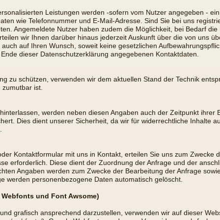
 personalisierten Leistungen werden -sofern vom Nutzer angegeben - e
ten wie Telefonnummer und E-Mail-Adresse. Sind Sie bei uns registrie
bieten. Angemeldete Nutzer haben zudem die Möglichkeit, bei Bedarf di
erteilen wir Ihnen darüber hinaus jederzeit Auskunft über die von uns
se auch auf Ihren Wunsch, soweit keine gesetzlichen Aufbewahrungspfl
 Ende dieser Datenschutzerklärung angegebenen Kontaktdaten.
ung zu schützen, verwenden wir dem aktuellen Stand der Technik ents
 zumutbar ist.
nterlassen, werden neben diesen Angaben auch der Zeitpunkt ihrer E
t. Dies dient unserer Sicherheit, da wir für widerrechtliche Inhalte 
.
 oder Kontaktformular mit uns in Kontakt, erteilen Sie uns zum Zwecke d
resse erforderlich. Diese dient der Zuordnung der Anfrage und der ans
machten Angaben werden zum Zwecke der Bearbeitung der Anfrage sowie
age werden personenbezogene Daten automatisch gelöscht.
e Webfonts und Font Awsome)
nd grafisch ansprechend darzustellen, verwenden wir auf dieser Websit