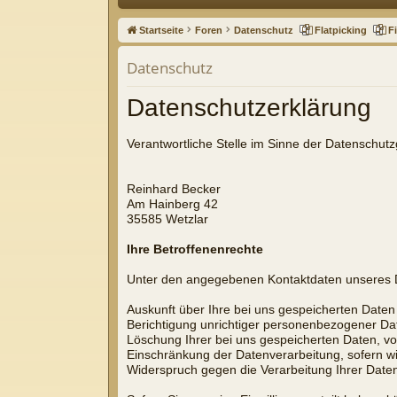
ne
Startseite
Foren
Datenschutz
Flatpicking
F
llz
Datenschutz
ug
Datenschutzerklärung
riff
Verantwortliche Stelle im Sinne der Datenschu
Reinhard Becker
Am Hainberg 42
35585 Wetzlar
Ihre Betroffenenrechte
Unter den angegebenen Kontaktdaten unseres D
Auskunft über Ihre bei uns gespeicherten Daten
Berichtigung unrichtiger personenbezogener Da
Löschung Ihrer bei uns gespeicherten Daten, vo
Einschränkung der Datenverarbeitung, sofern wir
Widerspruch gegen die Verarbeitung Ihrer Daten