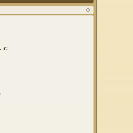
Q
m
ist
el
rie
de
re
n
n
ist:
n: