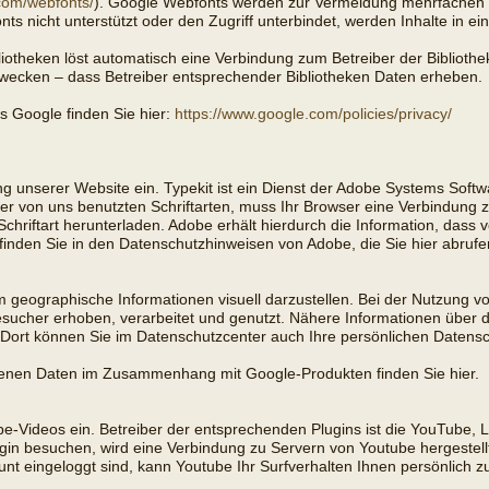
com/webfonts/
). Google Webfonts werden zur Vermeidung mehrfachen 
s nicht unterstützt oder den Zugriff unterbindet, werden Inhalte in ein
bliotheken löst automatisch eine Verbindung zum Betreiber der Bibliothek
Zwecken – dass Betreiber entsprechender Bibliotheken Daten erheben.
rs Google finden Sie hier:
https://www.google.com/policies/privacy/
g unserer Website ein. Typekit ist ein Dienst der Adobe Systems Softwa
 der von uns benutzten Schriftarten, muss Ihr Browser eine Verbindung
chriftart herunterladen. Adobe erhält hierdurch die Information, dass
finden Sie in den Datenschutzhinweisen von Adobe, die Sie hier abruf
 geographische Informationen visuell darzustellen. Bei der Nutzung
esucher erhoben, verarbeitet und genutzt. Nähere Informationen über 
ort können Sie im Datenschutzcenter auch Ihre persönlichen Datensc
igenen Daten im Zusammenhang mit Google-Produkten finden Sie hier.
be-Videos ein. Betreiber der entsprechenden Plugins ist die YouTube,
n besuchen, wird eine Verbindung zu Servern von Youtube hergestellt.
t eingeloggt sind, kann Youtube Ihr Surfverhalten Ihnen persönlich z