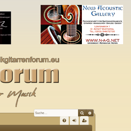
Suche
Erweiterte Suche
S
FA
n
eg