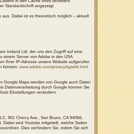
Ladens in den Cache Ihres Browsers
er Standardschrift angezeigt.
 aus. Dabei ist es theoretisch möglich – aktuell
re Ireland Ltd. der uns den Zugriff auf eine
 zu einem Server von Adobe in den USA
 von Ihrer IP-Adresse unsere Website aufgerufen
en können:
www.adobe.com/privacy/typekit.html
 von Google Maps werden von Google auch Daten
die Datenverarbeitung durch Google können Sie
hutz-Einstellungen verändern.
 LLC, 901 Cherry Ave., San Bruno, CA 94066,
 Dabei wird Youtube mitgeteilt, welche Seiten
uzuordnen. Dies verhindern Sie, indem Sie sich