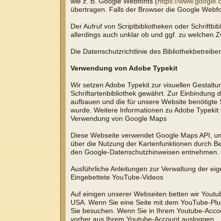
wie z. B. Google Webfonts (
https://www.google.
übertragen. Falls der Browser die Google Webfont
Der Aufruf von Scriptbibliotheken oder Schriftbi
allerdings auch unklar ob und ggf. zu welchen 
Die Datenschutzrichtlinie des Bibliothekbetreibe
Verwendung von Adobe Typekit
Wir setzen Adobe Typekit zur visuellen Gestaltun
Schriftartenbibliothek gewährt. Zur Einbindung
aufbauen und die für unsere Website benötigte S
wurde. Weitere Informationen zu Adobe Typekit 
Verwendung von Google Maps
Diese Webseite verwendet Google Maps API, um
über die Nutzung der Kartenfunktionen durch B
den Google-Datenschutzhinweisen entnehmen. D
Ausführliche Anleitungen zur Verwaltung der e
Eingebettete YouTube-Videos
Auf einigen unserer Webseiten betten wir Youtu
USA. Wenn Sie eine Seite mit dem YouTube-Plugi
Sie besuchen. Wenn Sie in Ihrem Youtube-Accoun
vorher aus Ihrem Youtube-Account ausloggen.