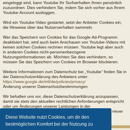
eingeloggt sind, kann Youtube Ihr Surfverhalten Ihnen persönlich
zuzuordnen. Dies verhindern Sie, indem Sie sich vorher aus Ihrem
Youtube-Account ausloggen.
Wird ein Youtube-Video gestartet, setzt der Anbieter Cookies ein,
die Hinweise über das Nutzerverhalten sammeln.
Wer das Speichern von Cookies für das Google-Ad-Programm
deaktiviert hat, wird auch beim Anschauen von Youtube-Videos mit
keinen solchen Cookies rechnen müssen. Youtube legt aber auch
in anderen Cookies nicht-personenbezogene
Nutzungsinformationen ab. Möchten Sie dies verhindern, so
müssen Sie das Speichern von Cookies im Browser blockieren.
Weitere Informationen zum Datenschutz bei „Youtube“ finden Sie in
der Datenschutzerklärung des Anbieters unter:
https://www.google.de/intl/de/policies/privacy/
Änderung unserer Datenschutzbestimmungen
Wir behalten uns vor, diese Datenschutzerklärung anzupassen,
damit sie stets den aktuellen rechtlichen Anforderungen entspricht
oder um Änderungen unserer Leistungen in der
Datenschutzerklärung umzusetzen, z.B. bei der Einführung neuer
Services. Für Ihren erneuten Besuch gilt dann die neue
Diese Website nutzt Cookies, um dir den
Datenschutzerklärung.
bestmöglichen Komfort bei der Nutzung zu