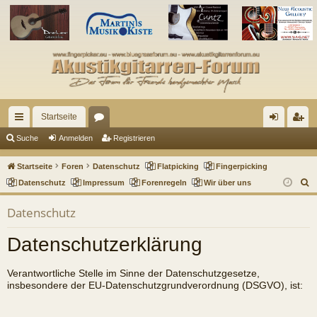
Startseite
ch
or
n
eg
Suche
Anmelden
Registrieren
ne
en
m
ist
Startseite
Foren
Datenschutz
Flatpicking
Fingerpicking
llz
el
rie
S
Datenschutz
Impressum
Forenregeln
Wir über uns
u
ug
de
re
Datenschutz
c
riff
n
n
h
Datenschutzerklärung
e
Verantwortliche Stelle im Sinne der Datenschutzgesetze,
insbesondere der EU-Datenschutzgrundverordnung (DSGVO), ist: