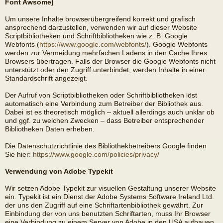
Font Awsome)
Um unsere Inhalte browserübergreifend korrekt und grafisch
ansprechend darzustellen, verwenden wir auf dieser Website
Scriptbibliotheken und Schriftbibliotheken wie z. B. Google
Webfonts (
https://www.google.com/webfonts/
). Google Webfonts
werden zur Vermeidung mehrfachen Ladens in den Cache Ihres
Browsers übertragen. Falls der Browser die Google Webfonts nicht
unterstützt oder den Zugriff unterbindet, werden Inhalte in einer
Standardschrift angezeigt.
Der Aufruf von Scriptbibliotheken oder Schriftbibliotheken löst
automatisch eine Verbindung zum Betreiber der Bibliothek aus.
Dabei ist es theoretisch möglich – aktuell allerdings auch unklar ob
und ggf. zu welchen Zwecken – dass Betreiber entsprechender
Bibliotheken Daten erheben.
Die Datenschutzrichtlinie des Bibliothekbetreibers Google finden
Sie hier:
https://www.google.com/policies/privacy/
Verwendung von Adobe Typekit
Wir setzen Adobe Typekit zur visuellen Gestaltung unserer Website
ein. Typekit ist ein Dienst der Adobe Systems Software Ireland Ltd.
der uns den Zugriff auf eine Schriftartenbibliothek gewährt. Zur
Einbindung der von uns benutzten Schriftarten, muss Ihr Browser
eine Verbindung zu einem Server von Adobe in den USA aufbauen