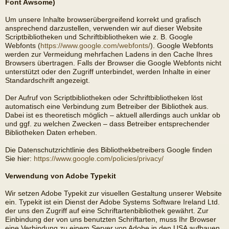
Font Awsome)
Um unsere Inhalte browserübergreifend korrekt und grafisch
ansprechend darzustellen, verwenden wir auf dieser Website
Scriptbibliotheken und Schriftbibliotheken wie z. B. Google
Webfonts (
https://www.google.com/webfonts/
). Google Webfonts
werden zur Vermeidung mehrfachen Ladens in den Cache Ihres
Browsers übertragen. Falls der Browser die Google Webfonts nicht
unterstützt oder den Zugriff unterbindet, werden Inhalte in einer
Standardschrift angezeigt.
Der Aufruf von Scriptbibliotheken oder Schriftbibliotheken löst
automatisch eine Verbindung zum Betreiber der Bibliothek aus.
Dabei ist es theoretisch möglich – aktuell allerdings auch unklar ob
und ggf. zu welchen Zwecken – dass Betreiber entsprechender
Bibliotheken Daten erheben.
Die Datenschutzrichtlinie des Bibliothekbetreibers Google finden
Sie hier:
https://www.google.com/policies/privacy/
Verwendung von Adobe Typekit
Wir setzen Adobe Typekit zur visuellen Gestaltung unserer Website
ein. Typekit ist ein Dienst der Adobe Systems Software Ireland Ltd.
der uns den Zugriff auf eine Schriftartenbibliothek gewährt. Zur
Einbindung der von uns benutzten Schriftarten, muss Ihr Browser
eine Verbindung zu einem Server von Adobe in den USA aufbauen