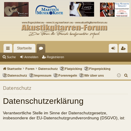
Startseite
ch
or
n
eg
Suche
Anmelden
Registrieren
ne
en
m
ist
Startseite
Foren
Datenschutz
Flatpicking
Fingerpicking
llz
el
rie
S
Datenschutz
Impressum
Forenregeln
Wir über uns
u
ug
de
re
Datenschutz
c
riff
n
n
h
Datenschutzerklärung
e
Verantwortliche Stelle im Sinne der Datenschutzgesetze,
insbesondere der EU-Datenschutzgrundverordnung (DSGVO), ist: