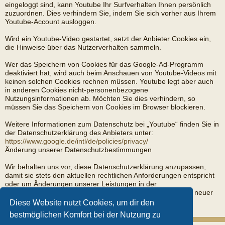
eingeloggt sind, kann Youtube Ihr Surfverhalten Ihnen persönlich
zuzuordnen. Dies verhindern Sie, indem Sie sich vorher aus Ihrem
Youtube-Account ausloggen.
Wird ein Youtube-Video gestartet, setzt der Anbieter Cookies ein,
die Hinweise über das Nutzerverhalten sammeln.
Wer das Speichern von Cookies für das Google-Ad-Programm
deaktiviert hat, wird auch beim Anschauen von Youtube-Videos mit
keinen solchen Cookies rechnen müssen. Youtube legt aber auch
in anderen Cookies nicht-personenbezogene
Nutzungsinformationen ab. Möchten Sie dies verhindern, so
müssen Sie das Speichern von Cookies im Browser blockieren.
Weitere Informationen zum Datenschutz bei „Youtube“ finden Sie in
der Datenschutzerklärung des Anbieters unter:
https://www.google.de/intl/de/policies/privacy/
Änderung unserer Datenschutzbestimmungen
Wir behalten uns vor, diese Datenschutzerklärung anzupassen,
damit sie stets den aktuellen rechtlichen Anforderungen entspricht
oder um Änderungen unserer Leistungen in der
Datenschutzerklärung umzusetzen, z.B. bei der Einführung neuer
Services. Für Ihren erneuten Besuch gilt dann die neue
Diese Website nutzt Cookies, um dir den
Datenschutzerklärung.
bestmöglichen Komfort bei der Nutzung zu