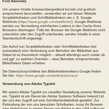
Font Awsome)
Um unsere Inhalte browserübergreifend korrekt und grafisch
ansprechend darzustellen, verwenden wir auf dieser Website
Scriptbibliotheken und Schriftbibliotheken wie z. B. Google
Webfonts (
https://www.google.com/webfonts/
). Google Webfonts
werden zur Vermeidung mehrfachen Ladens in den Cache Ihres
Browsers übertragen. Falls der Browser die Google Webfonts nicht
unterstützt oder den Zugriff unterbindet, werden Inhalte in einer
Standardschrift angezeigt.
Der Aufruf von Scriptbibliotheken oder Schriftbibliotheken löst
automatisch eine Verbindung zum Betreiber der Bibliothek aus.
Dabei ist es theoretisch möglich – aktuell allerdings auch unklar ob
und ggf. zu welchen Zwecken – dass Betreiber entsprechender
Bibliotheken Daten erheben.
Die Datenschutzrichtlinie des Bibliothekbetreibers Google finden
Sie hier:
https://www.google.com/policies/privacy/
Verwendung von Adobe Typekit
Wir setzen Adobe Typekit zur visuellen Gestaltung unserer Website
ein. Typekit ist ein Dienst der Adobe Systems Software Ireland Ltd.
der uns den Zugriff auf eine Schriftartenbibliothek gewährt. Zur
Einbindung der von uns benutzten Schriftarten, muss Ihr Browser
eine Verbindung zu einem Server von Adobe in den USA aufbauen