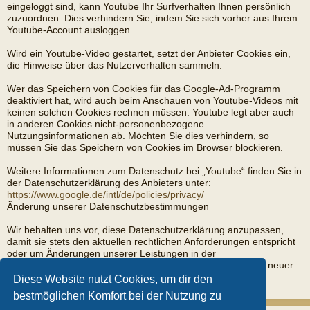
eingeloggt sind, kann Youtube Ihr Surfverhalten Ihnen persönlich
zuzuordnen. Dies verhindern Sie, indem Sie sich vorher aus Ihrem
Youtube-Account ausloggen.
Wird ein Youtube-Video gestartet, setzt der Anbieter Cookies ein,
die Hinweise über das Nutzerverhalten sammeln.
Wer das Speichern von Cookies für das Google-Ad-Programm
deaktiviert hat, wird auch beim Anschauen von Youtube-Videos mit
keinen solchen Cookies rechnen müssen. Youtube legt aber auch
in anderen Cookies nicht-personenbezogene
Nutzungsinformationen ab. Möchten Sie dies verhindern, so
müssen Sie das Speichern von Cookies im Browser blockieren.
Weitere Informationen zum Datenschutz bei „Youtube“ finden Sie in
der Datenschutzerklärung des Anbieters unter:
https://www.google.de/intl/de/policies/privacy/
Änderung unserer Datenschutzbestimmungen
Wir behalten uns vor, diese Datenschutzerklärung anzupassen,
damit sie stets den aktuellen rechtlichen Anforderungen entspricht
oder um Änderungen unserer Leistungen in der
Datenschutzerklärung umzusetzen, z.B. bei der Einführung neuer
Services. Für Ihren erneuten Besuch gilt dann die neue
Diese Website nutzt Cookies, um dir den
Datenschutzerklärung.
bestmöglichen Komfort bei der Nutzung zu