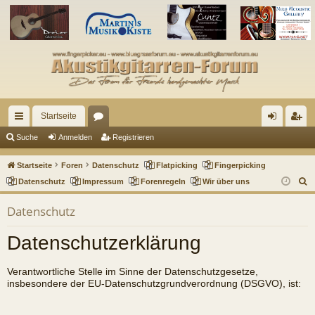
Startseite
ch
or
n
eg
Suche
Anmelden
Registrieren
ne
en
m
ist
Startseite
Foren
Datenschutz
Flatpicking
Fingerpicking
llz
el
rie
S
Datenschutz
Impressum
Forenregeln
Wir über uns
u
ug
de
re
Datenschutz
c
riff
n
n
h
Datenschutzerklärung
e
Verantwortliche Stelle im Sinne der Datenschutzgesetze,
insbesondere der EU-Datenschutzgrundverordnung (DSGVO), ist: