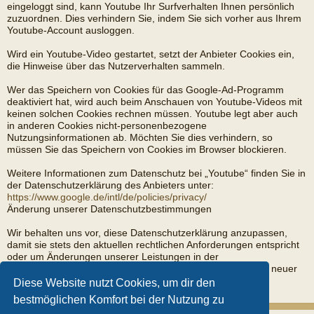
eingeloggt sind, kann Youtube Ihr Surfverhalten Ihnen persönlich
zuzuordnen. Dies verhindern Sie, indem Sie sich vorher aus Ihrem
Youtube-Account ausloggen.
Wird ein Youtube-Video gestartet, setzt der Anbieter Cookies ein,
die Hinweise über das Nutzerverhalten sammeln.
Wer das Speichern von Cookies für das Google-Ad-Programm
deaktiviert hat, wird auch beim Anschauen von Youtube-Videos mit
keinen solchen Cookies rechnen müssen. Youtube legt aber auch
in anderen Cookies nicht-personenbezogene
Nutzungsinformationen ab. Möchten Sie dies verhindern, so
müssen Sie das Speichern von Cookies im Browser blockieren.
Weitere Informationen zum Datenschutz bei „Youtube“ finden Sie in
der Datenschutzerklärung des Anbieters unter:
https://www.google.de/intl/de/policies/privacy/
Änderung unserer Datenschutzbestimmungen
Wir behalten uns vor, diese Datenschutzerklärung anzupassen,
damit sie stets den aktuellen rechtlichen Anforderungen entspricht
oder um Änderungen unserer Leistungen in der
Datenschutzerklärung umzusetzen, z.B. bei der Einführung neuer
Services. Für Ihren erneuten Besuch gilt dann die neue
Diese Website nutzt Cookies, um dir den
Datenschutzerklärung.
bestmöglichen Komfort bei der Nutzung zu