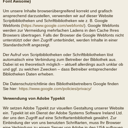
Font Awsome)
Um unsere Inhalte browserübergreifend korrekt und grafisch
ansprechend darzustellen, verwenden wir auf dieser Website
Scriptbibliotheken und Schriftbibliotheken wie z. B. Google
Webfonts (
https://www.google.com/webfonts/
). Google Webfonts
werden zur Vermeidung mehrfachen Ladens in den Cache Ihres
Browsers übertragen. Falls der Browser die Google Webfonts nicht
unterstützt oder den Zugriff unterbindet, werden Inhalte in einer
Standardschrift angezeigt.
Der Aufruf von Scriptbibliotheken oder Schriftbibliotheken löst
automatisch eine Verbindung zum Betreiber der Bibliothek aus.
Dabei ist es theoretisch möglich – aktuell allerdings auch unklar ob
und ggf. zu welchen Zwecken – dass Betreiber entsprechender
Bibliotheken Daten erheben.
Die Datenschutzrichtlinie des Bibliothekbetreibers Google finden
Sie hier:
https://www.google.com/policies/privacy/
Verwendung von Adobe Typekit
Wir setzen Adobe Typekit zur visuellen Gestaltung unserer Website
ein. Typekit ist ein Dienst der Adobe Systems Software Ireland Ltd.
der uns den Zugriff auf eine Schriftartenbibliothek gewährt. Zur
Einbindung der von uns benutzten Schriftarten, muss Ihr Browser
eine Verbindung zu einem Server von Adobe in den USA aufbauen