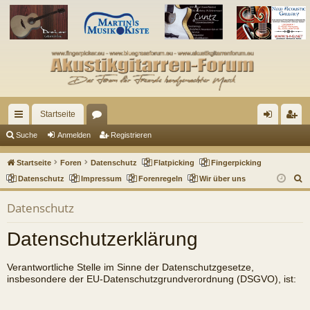
Startseite
ch
or
n
eg
Suche
Anmelden
Registrieren
ne
en
m
ist
Startseite
Foren
Datenschutz
Flatpicking
Fingerpicking
llz
el
rie
S
Datenschutz
Impressum
Forenregeln
Wir über uns
u
ug
de
re
Datenschutz
c
riff
n
n
h
Datenschutzerklärung
e
Verantwortliche Stelle im Sinne der Datenschutzgesetze,
insbesondere der EU-Datenschutzgrundverordnung (DSGVO), ist: