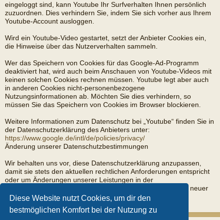
eingeloggt sind, kann Youtube Ihr Surfverhalten Ihnen persönlich
zuzuordnen. Dies verhindern Sie, indem Sie sich vorher aus Ihrem
Youtube-Account ausloggen.
Wird ein Youtube-Video gestartet, setzt der Anbieter Cookies ein,
die Hinweise über das Nutzerverhalten sammeln.
Wer das Speichern von Cookies für das Google-Ad-Programm
deaktiviert hat, wird auch beim Anschauen von Youtube-Videos mit
keinen solchen Cookies rechnen müssen. Youtube legt aber auch
in anderen Cookies nicht-personenbezogene
Nutzungsinformationen ab. Möchten Sie dies verhindern, so
müssen Sie das Speichern von Cookies im Browser blockieren.
Weitere Informationen zum Datenschutz bei „Youtube“ finden Sie in
der Datenschutzerklärung des Anbieters unter:
https://www.google.de/intl/de/policies/privacy/
Änderung unserer Datenschutzbestimmungen
Wir behalten uns vor, diese Datenschutzerklärung anzupassen,
damit sie stets den aktuellen rechtlichen Anforderungen entspricht
oder um Änderungen unserer Leistungen in der
Datenschutzerklärung umzusetzen, z.B. bei der Einführung neuer
Services. Für Ihren erneuten Besuch gilt dann die neue
Diese Website nutzt Cookies, um dir den
Datenschutzerklärung.
bestmöglichen Komfort bei der Nutzung zu