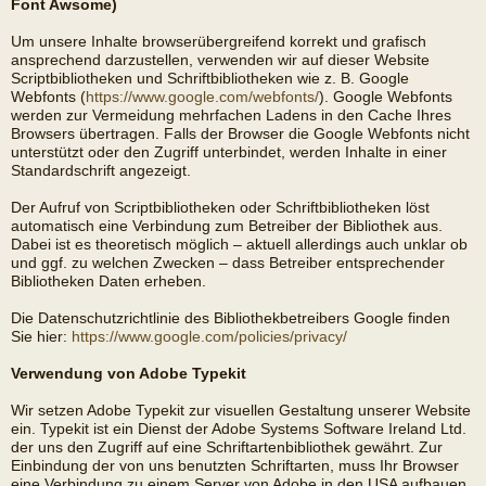
Font Awsome)
Um unsere Inhalte browserübergreifend korrekt und grafisch
ansprechend darzustellen, verwenden wir auf dieser Website
Scriptbibliotheken und Schriftbibliotheken wie z. B. Google
Webfonts (
https://www.google.com/webfonts/
). Google Webfonts
werden zur Vermeidung mehrfachen Ladens in den Cache Ihres
Browsers übertragen. Falls der Browser die Google Webfonts nicht
unterstützt oder den Zugriff unterbindet, werden Inhalte in einer
Standardschrift angezeigt.
Der Aufruf von Scriptbibliotheken oder Schriftbibliotheken löst
automatisch eine Verbindung zum Betreiber der Bibliothek aus.
Dabei ist es theoretisch möglich – aktuell allerdings auch unklar ob
und ggf. zu welchen Zwecken – dass Betreiber entsprechender
Bibliotheken Daten erheben.
Die Datenschutzrichtlinie des Bibliothekbetreibers Google finden
Sie hier:
https://www.google.com/policies/privacy/
Verwendung von Adobe Typekit
Wir setzen Adobe Typekit zur visuellen Gestaltung unserer Website
ein. Typekit ist ein Dienst der Adobe Systems Software Ireland Ltd.
der uns den Zugriff auf eine Schriftartenbibliothek gewährt. Zur
Einbindung der von uns benutzten Schriftarten, muss Ihr Browser
eine Verbindung zu einem Server von Adobe in den USA aufbauen