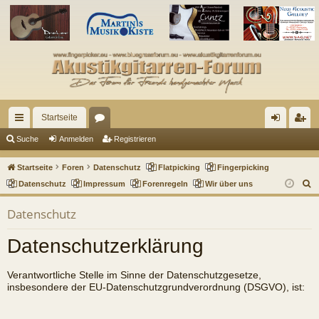
Startseite
ch
or
n
eg
Suche
Anmelden
Registrieren
ne
en
m
ist
Startseite
Foren
Datenschutz
Flatpicking
Fingerpicking
llz
el
rie
S
Datenschutz
Impressum
Forenregeln
Wir über uns
u
ug
de
re
Datenschutz
c
riff
n
n
h
Datenschutzerklärung
e
Verantwortliche Stelle im Sinne der Datenschutzgesetze,
insbesondere der EU-Datenschutzgrundverordnung (DSGVO), ist: