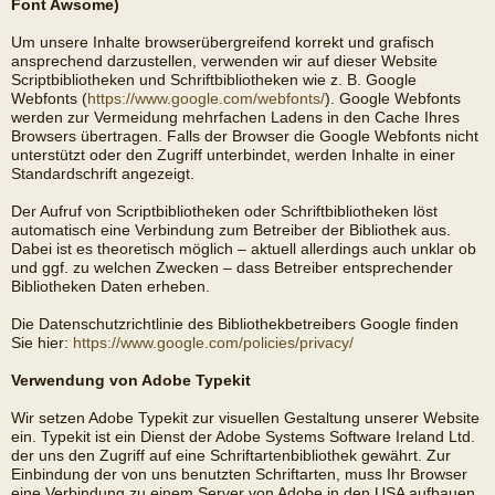
Font Awsome)
Um unsere Inhalte browserübergreifend korrekt und grafisch
ansprechend darzustellen, verwenden wir auf dieser Website
Scriptbibliotheken und Schriftbibliotheken wie z. B. Google
Webfonts (
https://www.google.com/webfonts/
). Google Webfonts
werden zur Vermeidung mehrfachen Ladens in den Cache Ihres
Browsers übertragen. Falls der Browser die Google Webfonts nicht
unterstützt oder den Zugriff unterbindet, werden Inhalte in einer
Standardschrift angezeigt.
Der Aufruf von Scriptbibliotheken oder Schriftbibliotheken löst
automatisch eine Verbindung zum Betreiber der Bibliothek aus.
Dabei ist es theoretisch möglich – aktuell allerdings auch unklar ob
und ggf. zu welchen Zwecken – dass Betreiber entsprechender
Bibliotheken Daten erheben.
Die Datenschutzrichtlinie des Bibliothekbetreibers Google finden
Sie hier:
https://www.google.com/policies/privacy/
Verwendung von Adobe Typekit
Wir setzen Adobe Typekit zur visuellen Gestaltung unserer Website
ein. Typekit ist ein Dienst der Adobe Systems Software Ireland Ltd.
der uns den Zugriff auf eine Schriftartenbibliothek gewährt. Zur
Einbindung der von uns benutzten Schriftarten, muss Ihr Browser
eine Verbindung zu einem Server von Adobe in den USA aufbauen