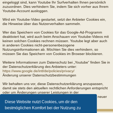
eingeloggt sind, kann Youtube Ihr Surfverhalten Ihnen persönlich
zuzuordnen. Dies verhindern Sie, indem Sie sich vorher aus Ihrem
Youtube-Account ausloggen.
Wird ein Youtube-Video gestartet, setzt der Anbieter Cookies ein,
die Hinweise über das Nutzerverhalten sammeln.
Wer das Speichern von Cookies für das Google-Ad-Programm
deaktiviert hat, wird auch beim Anschauen von Youtube-Videos mit
keinen solchen Cookies rechnen müssen. Youtube legt aber auch
in anderen Cookies nicht-personenbezogene
Nutzungsinformationen ab. Möchten Sie dies verhindern, so
müssen Sie das Speichern von Cookies im Browser blockieren.
Weitere Informationen zum Datenschutz bei „Youtube“ finden Sie in
der Datenschutzerklärung des Anbieters unter:
https://www.google.de/intl/de/policies/privacy/
Änderung unserer Datenschutzbestimmungen
Wir behalten uns vor, diese Datenschutzerklärung anzupassen,
damit sie stets den aktuellen rechtlichen Anforderungen entspricht
oder um Änderungen unserer Leistungen in der
Datenschutzerklärung umzusetzen, z.B. bei der Einführung neuer
Services. Für Ihren erneuten Besuch gilt dann die neue
Diese Website nutzt Cookies, um dir den
Datenschutzerklärung.
bestmöglichen Komfort bei der Nutzung zu