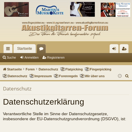
Startseite
ch
or
n
eg
Suche
Anmelden
Registrieren
ne
en
m
ist
Startseite
Foren
Datenschutz
Flatpicking
Fingerpicking
llz
el
rie
S
Datenschutz
Impressum
Forenregeln
Wir über uns
u
ug
de
re
Datenschutz
c
riff
n
n
h
Datenschutzerklärung
e
Verantwortliche Stelle im Sinne der Datenschutzgesetze,
insbesondere der EU-Datenschutzgrundverordnung (DSGVO), ist: