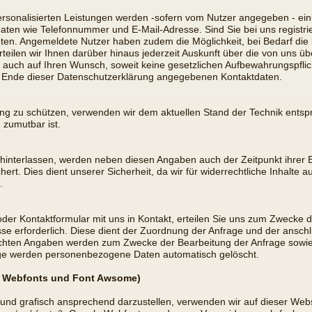
 personalisierten Leistungen werden -sofern vom Nutzer angegeben - e
ten wie Telefonnummer und E-Mail-Adresse. Sind Sie bei uns registrie
bieten. Angemeldete Nutzer haben zudem die Möglichkeit, bei Bedarf di
erteilen wir Ihnen darüber hinaus jederzeit Auskunft über die von uns
se auch auf Ihren Wunsch, soweit keine gesetzlichen Aufbewahrungspfl
 Ende dieser Datenschutzerklärung angegebenen Kontaktdaten.
ung zu schützen, verwenden wir dem aktuellen Stand der Technik ents
 zumutbar ist.
nterlassen, werden neben diesen Angaben auch der Zeitpunkt ihrer E
t. Dies dient unserer Sicherheit, da wir für widerrechtliche Inhalte 
.
 oder Kontaktformular mit uns in Kontakt, erteilen Sie uns zum Zwecke d
resse erforderlich. Diese dient der Zuordnung der Anfrage und der ans
machten Angaben werden zum Zwecke der Bearbeitung der Anfrage sowie
age werden personenbezogene Daten automatisch gelöscht.
e Webfonts und Font Awsome)
nd grafisch ansprechend darzustellen, verwenden wir auf dieser Websit