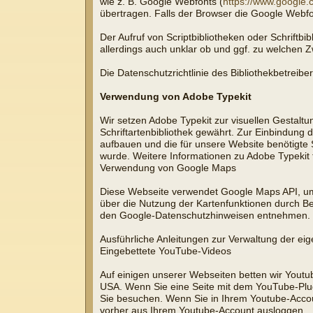
wie z. B. Google Webfonts (
https://www.google.
übertragen. Falls der Browser die Google Webfont
Der Aufruf von Scriptbibliotheken oder Schriftbi
allerdings auch unklar ob und ggf. zu welchen 
Die Datenschutzrichtlinie des Bibliothekbetreibe
Verwendung von Adobe Typekit
Wir setzen Adobe Typekit zur visuellen Gestaltun
Schriftartenbibliothek gewährt. Zur Einbindung
aufbauen und die für unsere Website benötigte S
wurde. Weitere Informationen zu Adobe Typekit 
Verwendung von Google Maps
Diese Webseite verwendet Google Maps API, um
über die Nutzung der Kartenfunktionen durch B
den Google-Datenschutzhinweisen entnehmen. D
Ausführliche Anleitungen zur Verwaltung der e
Eingebettete YouTube-Videos
Auf einigen unserer Webseiten betten wir Youtu
USA. Wenn Sie eine Seite mit dem YouTube-Plugi
Sie besuchen. Wenn Sie in Ihrem Youtube-Accoun
vorher aus Ihrem Youtube-Account ausloggen.