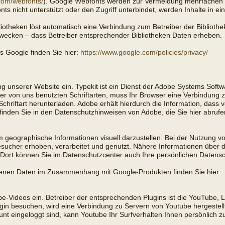
com/webfonts/
). Google Webfonts werden zur Vermeidung mehrfachen 
s nicht unterstützt oder den Zugriff unterbindet, werden Inhalte in ein
bliotheken löst automatisch eine Verbindung zum Betreiber der Bibliothek
Zwecken – dass Betreiber entsprechender Bibliotheken Daten erheben.
rs Google finden Sie hier:
https://www.google.com/policies/privacy/
g unserer Website ein. Typekit ist ein Dienst der Adobe Systems Softwa
 der von uns benutzten Schriftarten, muss Ihr Browser eine Verbindung
chriftart herunterladen. Adobe erhält hierdurch die Information, dass
finden Sie in den Datenschutzhinweisen von Adobe, die Sie hier abruf
 geographische Informationen visuell darzustellen. Bei der Nutzung
esucher erhoben, verarbeitet und genutzt. Nähere Informationen über 
ort können Sie im Datenschutzcenter auch Ihre persönlichen Datensc
igenen Daten im Zusammenhang mit Google-Produkten finden Sie hier.
be-Videos ein. Betreiber der entsprechenden Plugins ist die YouTube,
n besuchen, wird eine Verbindung zu Servern von Youtube hergestellt.
t eingeloggt sind, kann Youtube Ihr Surfverhalten Ihnen persönlich z