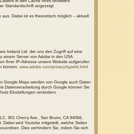
Ladens in den Cache Ihres Browsers
er Standardschrift angezeigt.
 aus. Dabei ist es theoretisch möglich – aktuell
re Ireland Ltd. der uns den Zugriff auf eine
 zu einem Server von Adobe in den USA
 von Ihrer IP-Adresse unsere Website aufgerufen
en können:
www.adobe.com/privacy/typekit.html
 von Google Maps werden von Google auch Daten
die Datenverarbeitung durch Google können Sie
hutz-Einstellungen verändern.
 LLC, 901 Cherry Ave., San Bruno, CA 94066,
 Dabei wird Youtube mitgeteilt, welche Seiten
uzuordnen. Dies verhindern Sie, indem Sie sich