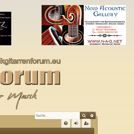
Suche
Erweiterte Suche
S
FA
n
eg