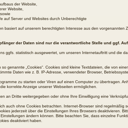
aufbaus der Website,
erer Website,
 sowie
ffe auf Server und Websites durch Unberechtigte
en basiert auf unserem berechtigten Interesse aus den vorgenannten
änger der Daten sind nur die verantwortliche Stelle und ggf. Auf
 ggfs. statistisch ausgewertet, um unseren Internetauftritt und die d
so genannte „Cookies“. Cookies sind kleine Textdateien, die von eine
timmte Daten wie z. B. IP-Adresse, verwendeter Browser, Betriebssyst
gramme zu starten oder Viren auf einen Computer zu übertragen. Anh
d die korrekte Anzeige unserer Webseiten ermöglichen.
ten an Dritte weitergegeben oder ohne Ihre Einwilligung eine Verknüp
ch auch ohne Cookies betrachten. Internet-Browser sind regelmäßig so 
es jederzeit über die Einstellungen Ihres Browsers deaktivieren. Bitt
e Einstellungen ändern können. Bitte beachten Sie, dass einzelne Funk
kies deaktiviert haben.