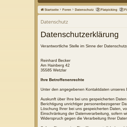
ne
Startseite
Foren
Datenschutz
Flatpicking
F
llz
Datenschutz
ug
Datenschutzerklärung
riff
Verantwortliche Stelle im Sinne der Datenschu
Reinhard Becker
Am Hainberg 42
35585 Wetzlar
Ihre Betroffenenrechte
Unter den angegebenen Kontaktdaten unseres D
Auskunft über Ihre bei uns gespeicherten Daten
Berichtigung unrichtiger personenbezogener Da
Löschung Ihrer bei uns gespeicherten Daten, vo
Einschränkung der Datenverarbeitung, sofern wir
Widerspruch gegen die Verarbeitung Ihrer Daten