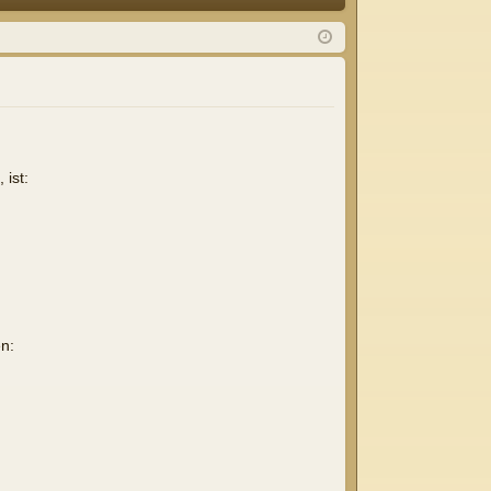
Q
m
ist
el
rie
de
re
n
n
ist:
n: