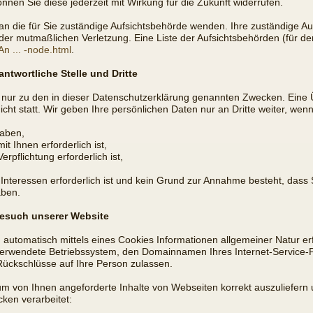
können Sie diese jederzeit mit Wirkung für die Zukunft widerrufen.
an die für Sie zuständige Aufsichtsbehörde wenden. Ihre zuständige Au
er mutmaßlichen Verletzung. Eine Liste der Aufsichtsbehörden (für den 
An ... -node.html
.
ntwortliche Stelle und Dritte
nur zu den in dieser Datenschutzerklärung genannten Zwecken. Eine Üb
ht statt. Wir geben Ihre persönlichen Daten nur an Dritte weiter, wenn
haben,
t Ihnen erforderlich ist,
erpflichtung erforderlich ist,
 Interessen erforderlich ist und kein Grund zur Annahme besteht, das
aben.
Besuch unserer Website
automatisch mittels eines Cookies Informationen allgemeiner Natur erf
erwendete Betriebssystem, den Domainnamen Ihres Internet-Service-Pr
Rückschlüsse auf Ihre Person zulassen.
um von Ihnen angeforderte Inhalte von Webseiten korrekt auszuliefern 
ken verarbeitet: