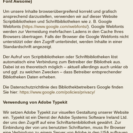
Font Awsome)
Um unsere Inhalte browserübergreifend korrekt und grafisch
ansprechend darzustellen, verwenden wir auf dieser Website
Scriptbibliotheken und Schriftbibliotheken wie z. B. Google
Webfonts (
https://www.google.com/webfonts/
). Google Webfonts
werden zur Vermeidung mehrfachen Ladens in den Cache Ihres
Browsers übertragen. Falls der Browser die Google Webfonts nicht
unterstützt oder den Zugriff unterbindet, werden Inhalte in einer
Standardschrift angezeigt.
Der Aufruf von Scriptbibliotheken oder Schriftbibliotheken löst
automatisch eine Verbindung zum Betreiber der Bibliothek aus.
Dabei ist es theoretisch möglich – aktuell allerdings auch unklar ob
und ggf. zu welchen Zwecken – dass Betreiber entsprechender
Bibliotheken Daten erheben.
Die Datenschutzrichtlinie des Bibliothekbetreibers Google finden
Sie hier:
https://www.google.com/policies/privacy/
Verwendung von Adobe Typekit
Wir setzen Adobe Typekit zur visuellen Gestaltung unserer Website
ein. Typekit ist ein Dienst der Adobe Systems Software Ireland Ltd.
der uns den Zugriff auf eine Schriftartenbibliothek gewährt. Zur
Einbindung der von uns benutzten Schriftarten, muss Ihr Browser
eine Verbindung zu einem Server von Adobe in den USA aufbauen