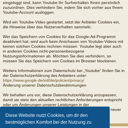
eingeloggt sind, kann Youtube Ihr Surfverhalten Ihnen persönlich
zuzuordnen. Dies verhindern Sie, indem Sie sich vorher aus Ihrem
Youtube-Account ausloggen.
Wird ein Youtube-Video gestartet, setzt der Anbieter Cookies ein,
die Hinweise über das Nutzerverhalten sammeln.
Wer das Speichern von Cookies für das Google-Ad-Programm
deaktiviert hat, wird auch beim Anschauen von Youtube-Videos mit
keinen solchen Cookies rechnen müssen. Youtube legt aber auch
in anderen Cookies nicht-personenbezogene
Nutzungsinformationen ab. Möchten Sie dies verhindern, so
müssen Sie das Speichern von Cookies im Browser blockieren.
Weitere Informationen zum Datenschutz bei „Youtube“ finden Sie in
der Datenschutzerklärung des Anbieters unter:
https://www.google.de/intl/de/policies/privacy/
Änderung unserer Datenschutzbestimmungen
Wir behalten uns vor, diese Datenschutzerklärung anzupassen,
damit sie stets den aktuellen rechtlichen Anforderungen entspricht
oder um Änderungen unserer Leistungen in der
Datenschutzerklärung umzusetzen, z.B. bei der Einführung neuer
Services. Für Ihren erneuten Besuch gilt dann die neue
Diese Website nutzt Cookies, um dir den
Datenschutzerklärung.
bestmöglichen Komfort bei der Nutzung zu