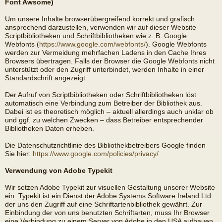
Font Awsome)
Um unsere Inhalte browserübergreifend korrekt und grafisch
ansprechend darzustellen, verwenden wir auf dieser Website
Scriptbibliotheken und Schriftbibliotheken wie z. B. Google
Webfonts (
https://www.google.com/webfonts/
). Google Webfonts
werden zur Vermeidung mehrfachen Ladens in den Cache Ihres
Browsers übertragen. Falls der Browser die Google Webfonts nicht
unterstützt oder den Zugriff unterbindet, werden Inhalte in einer
Standardschrift angezeigt.
Der Aufruf von Scriptbibliotheken oder Schriftbibliotheken löst
automatisch eine Verbindung zum Betreiber der Bibliothek aus.
Dabei ist es theoretisch möglich – aktuell allerdings auch unklar ob
und ggf. zu welchen Zwecken – dass Betreiber entsprechender
Bibliotheken Daten erheben.
Die Datenschutzrichtlinie des Bibliothekbetreibers Google finden
Sie hier:
https://www.google.com/policies/privacy/
Verwendung von Adobe Typekit
Wir setzen Adobe Typekit zur visuellen Gestaltung unserer Website
ein. Typekit ist ein Dienst der Adobe Systems Software Ireland Ltd.
der uns den Zugriff auf eine Schriftartenbibliothek gewährt. Zur
Einbindung der von uns benutzten Schriftarten, muss Ihr Browser
eine Verbindung zu einem Server von Adobe in den USA aufbauen