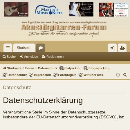
Startseite
ch
or
n
eg
Suche
Anmelden
Registrieren
ne
en
m
ist
Startseite
Foren
Datenschutz
Flatpicking
Fingerpicking
llz
el
rie
S
Datenschutz
Impressum
Forenregeln
Wir über uns
u
ug
de
re
Datenschutz
c
riff
n
n
h
Datenschutzerklärung
e
Verantwortliche Stelle im Sinne der Datenschutzgesetze,
insbesondere der EU-Datenschutzgrundverordnung (DSGVO), ist: