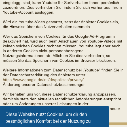
eingeloggt sind, kann Youtube Ihr Surfverhalten Ihnen persönlich
zuzuordnen. Dies verhindern Sie, indem Sie sich vorher aus Ihrem
Youtube-Account ausloggen.
Wird ein Youtube-Video gestartet, setzt der Anbieter Cookies ein,
die Hinweise über das Nutzerverhalten sammeln.
Wer das Speichern von Cookies für das Google-Ad-Programm
deaktiviert hat, wird auch beim Anschauen von Youtube-Videos mit
keinen solchen Cookies rechnen müssen. Youtube legt aber auch
in anderen Cookies nicht-personenbezogene
Nutzungsinformationen ab. Möchten Sie dies verhindern, so
müssen Sie das Speichern von Cookies im Browser blockieren.
Weitere Informationen zum Datenschutz bei „Youtube“ finden Sie in
der Datenschutzerklärung des Anbieters unter:
https://www.google.de/intl/de/policies/privacy/
Änderung unserer Datenschutzbestimmungen
Wir behalten uns vor, diese Datenschutzerklärung anzupassen,
damit sie stets den aktuellen rechtlichen Anforderungen entspricht
oder um Änderungen unserer Leistungen in der
Datenschutzerklärung umzusetzen, z.B. bei der Einführung neuer
Services. Für Ihren erneuten Besuch gilt dann die neue
Diese Website nutzt Cookies, um dir den
Datenschutzerklärung.
bestmöglichen Komfort bei der Nutzung zu