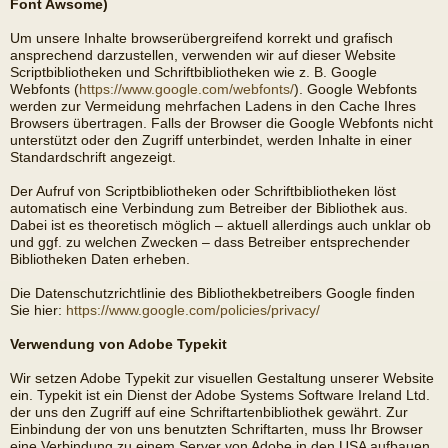
Font Awsome)
Um unsere Inhalte browserübergreifend korrekt und grafisch
ansprechend darzustellen, verwenden wir auf dieser Website
Scriptbibliotheken und Schriftbibliotheken wie z. B. Google
Webfonts (
https://www.google.com/webfonts/
). Google Webfonts
werden zur Vermeidung mehrfachen Ladens in den Cache Ihres
Browsers übertragen. Falls der Browser die Google Webfonts nicht
unterstützt oder den Zugriff unterbindet, werden Inhalte in einer
Standardschrift angezeigt.
Der Aufruf von Scriptbibliotheken oder Schriftbibliotheken löst
automatisch eine Verbindung zum Betreiber der Bibliothek aus.
Dabei ist es theoretisch möglich – aktuell allerdings auch unklar ob
und ggf. zu welchen Zwecken – dass Betreiber entsprechender
Bibliotheken Daten erheben.
Die Datenschutzrichtlinie des Bibliothekbetreibers Google finden
Sie hier:
https://www.google.com/policies/privacy/
Verwendung von Adobe Typekit
Wir setzen Adobe Typekit zur visuellen Gestaltung unserer Website
ein. Typekit ist ein Dienst der Adobe Systems Software Ireland Ltd.
der uns den Zugriff auf eine Schriftartenbibliothek gewährt. Zur
Einbindung der von uns benutzten Schriftarten, muss Ihr Browser
eine Verbindung zu einem Server von Adobe in den USA aufbauen