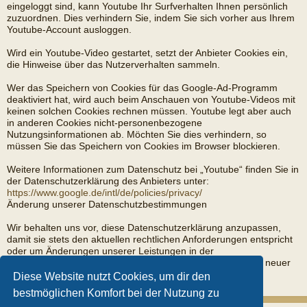
eingeloggt sind, kann Youtube Ihr Surfverhalten Ihnen persönlich
zuzuordnen. Dies verhindern Sie, indem Sie sich vorher aus Ihrem
Youtube-Account ausloggen.
Wird ein Youtube-Video gestartet, setzt der Anbieter Cookies ein,
die Hinweise über das Nutzerverhalten sammeln.
Wer das Speichern von Cookies für das Google-Ad-Programm
deaktiviert hat, wird auch beim Anschauen von Youtube-Videos mit
keinen solchen Cookies rechnen müssen. Youtube legt aber auch
in anderen Cookies nicht-personenbezogene
Nutzungsinformationen ab. Möchten Sie dies verhindern, so
müssen Sie das Speichern von Cookies im Browser blockieren.
Weitere Informationen zum Datenschutz bei „Youtube“ finden Sie in
der Datenschutzerklärung des Anbieters unter:
https://www.google.de/intl/de/policies/privacy/
Änderung unserer Datenschutzbestimmungen
Wir behalten uns vor, diese Datenschutzerklärung anzupassen,
damit sie stets den aktuellen rechtlichen Anforderungen entspricht
oder um Änderungen unserer Leistungen in der
Datenschutzerklärung umzusetzen, z.B. bei der Einführung neuer
Services. Für Ihren erneuten Besuch gilt dann die neue
Diese Website nutzt Cookies, um dir den
Datenschutzerklärung.
bestmöglichen Komfort bei der Nutzung zu