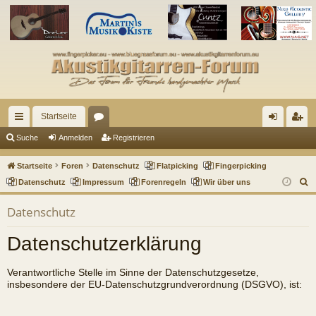
Startseite
ch
or
n
eg
Suche
Anmelden
Registrieren
ne
en
m
ist
Startseite
Foren
Datenschutz
Flatpicking
Fingerpicking
llz
el
rie
S
Datenschutz
Impressum
Forenregeln
Wir über uns
u
ug
de
re
Datenschutz
c
riff
n
n
h
Datenschutzerklärung
e
Verantwortliche Stelle im Sinne der Datenschutzgesetze,
insbesondere der EU-Datenschutzgrundverordnung (DSGVO), ist: