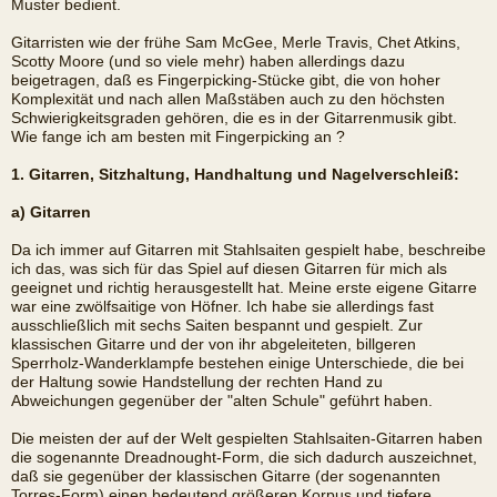
Muster bedient.
Gitarristen wie der frühe Sam McGee, Merle Travis, Chet Atkins,
Scotty Moore (und so viele mehr) haben allerdings dazu
beigetragen, daß es Fingerpicking-Stücke gibt, die von hoher
Komplexität und nach allen Maßstäben auch zu den höchsten
Schwierigkeitsgraden gehören, die es in der Gitarrenmusik gibt.
Wie fange ich am besten mit Fingerpicking an ?
1. Gitarren, Sitzhaltung, Handhaltung und Nagelverschleiß:
a) Gitarren
Da ich immer auf Gitarren mit Stahlsaiten gespielt habe, beschreibe
ich das, was sich für das Spiel auf diesen Gitarren für mich als
geeignet und richtig herausgestellt hat. Meine erste eigene Gitarre
war eine zwölfsaitige von Höfner. Ich habe sie allerdings fast
ausschließlich mit sechs Saiten bespannt und gespielt. Zur
klassischen Gitarre und der von ihr abgeleiteten, billgeren
Sperrholz-Wanderklampfe bestehen einige Unterschiede, die bei
der Haltung sowie Handstellung der rechten Hand zu
Abweichungen gegenüber der "alten Schule" geführt haben.
Die meisten der auf der Welt gespielten Stahlsaiten-Gitarren haben
die sogenannte Dreadnought-Form, die sich dadurch auszeichnet,
daß sie gegenüber der klassischen Gitarre (der sogenannten
Torres-Form) einen bedeutend größeren Korpus und tiefere