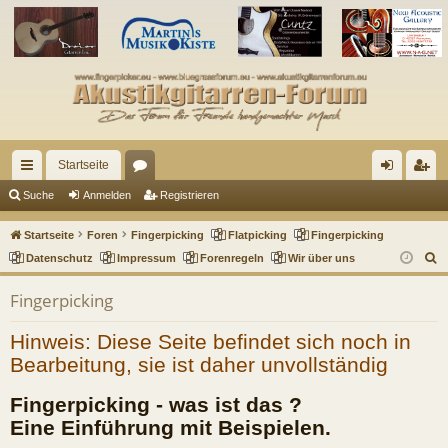
Startseite
ch
or
n
eg
Suche
Anmelden
Registrieren
ne
en
m
ist
Startseite
Foren
Fingerpicking
Flatpicking
Fingerpicking
llz
el
rie
S
Datenschutz
Impressum
Forenregeln
Wir über uns
u
ug
de
re
Fingerpicking
c
riff
n
n
h
Hinweis: Diese Seite befindet sich noch in
e
Bearbeitung, sie ist daher unvollständig
Fingerpicking - was ist das ?
Eine Einführung mit Beispielen.