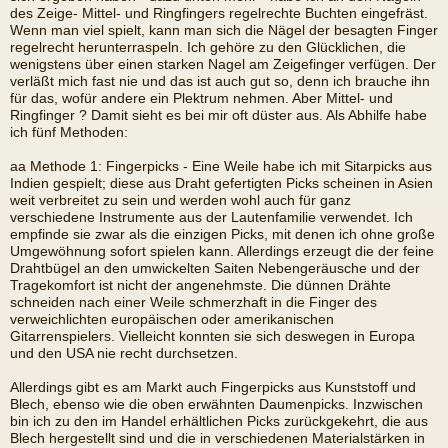
des Zeige- Mittel- und Ringfingers regelrechte Buchten eingefräst.
Wenn man viel spielt, kann man sich die Nägel der besagten Finger
regelrecht herunterraspeln. Ich gehöre zu den Glücklichen, die
wenigstens über einen starken Nagel am Zeigefinger verfügen. Der
verläßt mich fast nie und das ist auch gut so, denn ich brauche ihn
für das, wofür andere ein Plektrum nehmen. Aber Mittel- und
Ringfinger ? Damit sieht es bei mir oft düster aus. Als Abhilfe habe
ich fünf Methoden:
aa Methode 1: Fingerpicks - Eine Weile habe ich mit Sitarpicks aus
Indien gespielt; diese aus Draht gefertigten Picks scheinen in Asien
weit verbreitet zu sein und werden wohl auch für ganz
verschiedene Instrumente aus der Lautenfamilie verwendet. Ich
empfinde sie zwar als die einzigen Picks, mit denen ich ohne große
Umgewöhnung sofort spielen kann. Allerdings erzeugt die der feine
Drahtbügel an den umwickelten Saiten Nebengeräusche und der
Tragekomfort ist nicht der angenehmste. Die dünnen Drähte
schneiden nach einer Weile schmerzhaft in die Finger des
verweichlichten europäischen oder amerikanischen
Gitarrenspielers. Vielleicht konnten sie sich deswegen in Europa
und den USA nie recht durchsetzen.
Allerdings gibt es am Markt auch Fingerpicks aus Kunststoff und
Blech, ebenso wie die oben erwähnten Daumenpicks. Inzwischen
bin ich zu den im Handel erhältlichen Picks zurückgekehrt, die aus
Blech hergestellt sind und die in verschiedenen Materialstärken in