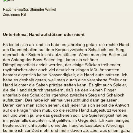
Ragtime-mäßig: Stumpfer Winkel
Zeichnung RB
Untertehma: Hand aufstützen oder nicht
Es bietet sich an  und ich habe es jahrelang getan  die rechte Hand
am Daumenballen auf dem Korpus zwischen Schalloch und Steg
oberhalb der Saiten leicht aufzustützen. Wenn man den Ballen auf
den Anfang der Bass-Saiten legt, kann ein schöner
Dämpfungseffekt erzielt werden, der einige Stücken treibender,
rhythmischer aber auch viel deutlicher klingen läßt. Ansonsten
besteht eigentlich keine Notwendigkeit, die Hand aufzustützen. Ich
habe es deshalb getan, weil man durch eine verankerte Stelle der
Hand leichter die Saiten präzise treffen kann. Es gibt auch Spieler,
die die Hand dadurch verankern, daß sie den kleinen Finger
unterhalb des Schallochs irgendwo zwischen Steg und Schalloch
aufstützen. Das habe ich einmal versucht und dann gelassen.
Daran kann man schon sehen, daß jeder für sich selbst die Antwort
auf die Frage finden muß, ob die rechte Hand aufgestützt werden
soll und wenn ja, wie das geschehen soll. Die Spielfertigkeit hat bei
mir jedenfalls darunter nicht gelitten, im Gegenteil: Ich kann einiges
heute noch nicht spielen, ohne die Hand aufzustützen. Allerdings
komme ich zur Zeit mehr und mehr davon ab, aber aus einem ganz