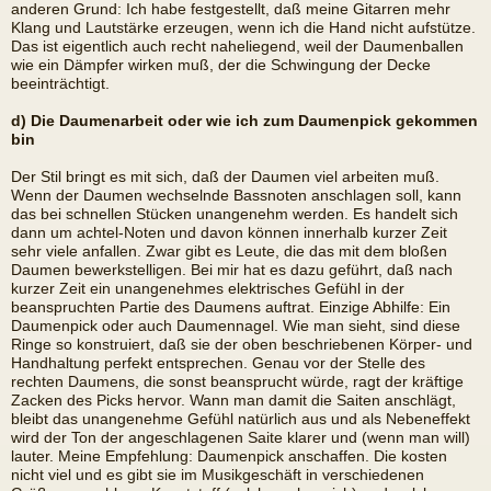
anderen Grund: Ich habe festgestellt, daß meine Gitarren mehr
Klang und Lautstärke erzeugen, wenn ich die Hand nicht aufstütze.
Das ist eigentlich auch recht naheliegend, weil der Daumenballen
wie ein Dämpfer wirken muß, der die Schwingung der Decke
beeinträchtigt.
d) Die Daumenarbeit oder wie ich zum Daumenpick gekommen
bin
Der Stil bringt es mit sich, daß der Daumen viel arbeiten muß.
Wenn der Daumen wechselnde Bassnoten anschlagen soll, kann
das bei schnellen Stücken unangenehm werden. Es handelt sich
dann um achtel-Noten und davon können innerhalb kurzer Zeit
sehr viele anfallen. Zwar gibt es Leute, die das mit dem bloßen
Daumen bewerkstelligen. Bei mir hat es dazu geführt, daß nach
kurzer Zeit ein unangenehmes elektrisches Gefühl in der
beanspruchten Partie des Daumens auftrat. Einzige Abhilfe: Ein
Daumenpick oder auch Daumennagel. Wie man sieht, sind diese
Ringe so konstruiert, daß sie der oben beschriebenen Körper- und
Handhaltung perfekt entsprechen. Genau vor der Stelle des
rechten Daumens, die sonst beansprucht würde, ragt der kräftige
Zacken des Picks hervor. Wann man damit die Saiten anschlägt,
bleibt das unangenehme Gefühl natürlich aus und als Nebeneffekt
wird der Ton der angeschlagenen Saite klarer und (wenn man will)
lauter. Meine Empfehlung: Daumenpick anschaffen. Die kosten
nicht viel und es gibt sie im Musikgeschäft in verschiedenen