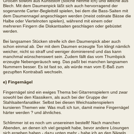
Größen sowohl aus Kunststoff (solche nehme ich) und welche aus
Blech. Mit dem Daumenpick läßt sich auch hervorragend der
sogenannte Carter-Begleitstil spielen, bei dem die Bass-Saiten mit
dem Daumennagel angeschlagen werden (meist ostinate Bässe die
Halbe oder Viertelnoten spielen), während mit einem oder
mehreren Fingern die Diskantsaiten geschlagen oder gebüstet
werden.
Bei langsamen Stücken streife ich den Daumenpick aber auch
schon einmal ab. Der mit dem Daumen erzeugte Ton klingt nämlich
weicher, nicht so straff und weniger dominierend und das kann
manchmal wünschenswert sein. Zudem fällt das vom Thumbpick
erzeugte Nebengeräusch weg. Das paßt bei manchen langsamen
Nummern besser. Es ist fast so, als würde man vom E-Baß zum
gezupften Kontrabaß wechseln.
e) Fingernägel
Fingernägel sind ein ewiges Thema bei Gitarrenspielern und zwar
sowohl bei den Klassikern, als auch bei der Gruppe der
Stahlsaitenfanatiker. Selbst bei diesen Weichsaitenspielern
kursieren Themen wie: Was muß ich tun, damit meine Fingernägel
härter werden ? und ähnliches.
Schlimmer ist es noch um unsereinen bestellt! Nach manchen
Abenden, an denen ich viel gespielt habe, bevor andere Lösungen
sich ergeben haben - dazu unten mehr - habe ich an den Nägeln