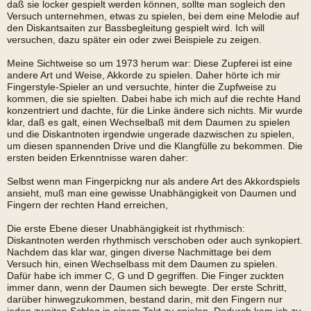
daß sie locker gespielt werden können, sollte man sogleich den
Versuch unternehmen, etwas zu spielen, bei dem eine Melodie auf
den Diskantsaiten zur Bassbegleitung gespielt wird. Ich will
versuchen, dazu später ein oder zwei Beispiele zu zeigen.
Meine Sichtweise so um 1973 herum war: Diese Zupferei ist eine
andere Art und Weise, Akkorde zu spielen. Daher hörte ich mir
Fingerstyle-Spieler an und versuchte, hinter die Zupfweise zu
kommen, die sie spielten. Dabei habe ich mich auf die rechte Hand
konzentriert und dachte, für die Linke ändere sich nichts. Mir wurde
klar, daß es galt, einen Wechselbaß mit dem Daumen zu spielen
und die Diskantnoten irgendwie ungerade dazwischen zu spielen,
um diesen spannenden Drive und die Klangfülle zu bekommen. Die
ersten beiden Erkenntnisse waren daher:
Selbst wenn man Fingerpickng nur als andere Art des Akkordspiels
ansieht, muß man eine gewisse Unabhängigkeit von Daumen und
Fingern der rechten Hand erreichen,
Die erste Ebene dieser Unabhängigkeit ist rhythmisch:
Diskantnoten werden rhythmisch verschoben oder auch synkopiert.
Nachdem das klar war, gingen diverse Nachmittage bei dem
Versuch hin, einen Wechselbass mit dem Daumen zu spielen.
Dafür habe ich immer C, G und D gegriffen. Die Finger zuckten
immer dann, wenn der Daumen sich bewegte. Der erste Schritt,
darüber hinwegzukommen, bestand darin, mit den Fingern nur