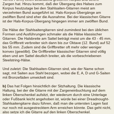
Zargen hat. Hinzu kommt, daß der Übergang des Halses zum
Korpus heutzutage bei den Stahlsaiten-Gitarren meist am
vierzehnten Bund ausgeführt ist. Hals-Korpus-Übergänge am
zwölften Bund sind eher die Ausnahme. Bei der klassischen Gitarre
ist der Hals-Korpus-Übergang hingegen immer am zwölften Bund.
Die Hälse der Stahlsaitengitarren sind zumindest bei den üblichen
Formen und Ausführungen schmaler als die Hälse klassischer
Gitarren. Die Halsbreite am Sattel beträgt meist um die 43 - 45 mm,
das Griffbrett verbreiter sich dann bis zur Oktave (12. Bund) auf 52
bis 55 mm. Zudem sind die Griffbretter oft mehr oder weniger
konvex (gewölbt). Die Griffbretter klassischer Gitarren sind völlig
eben und am Sattel deutlich breiter, als die vorbeschriebenen
Steelstring-Hälse.
Und zuletzt: Die Stahlsaiten-Gitarren sind, wie der Name schon
sagt, mit Saiten aus Stahl bezogen, wobei die E, A, D und G-Saiten
mit Bronzefäden umwickelt sind.
b)
Das hat Folgen hinsichtlich der Sitzhaltung. Die klassische
Haltung, bei der die Gitarre mit der Zargeneinbuchtung auf dem
linken Oberschenkel aufsitzt, der wiederum durch eine Unterlage
oder Fußbank leicht angehoben ist, würde bei einer Dreadnought-
Stahlsaitengitarre dazu führen, daß man die untersten Lagen fast
nur noch mit ausgestrecktem Arm erreichen könnte. Das geht nicht,
also setze ich die Gitarre auf den linken Oberschenkel.