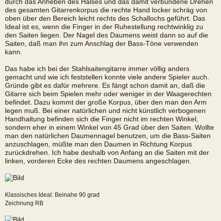
durch das Anheben des Halses und das damit verbundene Drehen
des gesamten Gitarrenkorpus die rechte Hand locker schräg von
oben über den Bereich leicht rechts des Schallochs geführt. Das
Ideal ist es, wenn die Finger in der Ruhestellung rechtwinklig zu
den Saiten liegen. Der Nagel des Daumens weist dann so auf die
Saiten, daß man ihn zum Anschlag der Bass-Töne verwenden
kann.
Das habe ich bei der Stahlsaitengitarre immer völlig anders
gemacht und wie ich feststellen konnte viele andere Spieler auch.
Gründe gibt es dafür mehrere. Es fängt schon damit an, daß die
Gitarre sich beim Spielen mehr oder weniger in der Waagerechten
befindet. Dazu kommt der große Korpus, über den man den Arm
legen muß. Bei einer natürlichen und nicht künstlich verbogenen
Handhaltung befinden sich die Finger nicht im rechten Winkel,
sondern eher in einem Winkel von 45 Grad über den Saiten. Wollte
man den natürlichen Daumennagel benutzen, um die Bass-Saiten
anzuschlagen, müßte man den Daumen in Richtung Korpus
zurückdrehen. Ich habe deshalb von Anfang an die Saiten mit der
linken, vorderen Ecke des rechten Daumens angeschlagen.
Klassisches Ideal: Beinahe 90 grad
Zeichnung RB