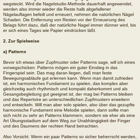
wegsteckt. Wird die Nagelstudio-Methode dauerhaft angewendet,
werden also immer wieder die Reste halb abgefallener
Nägelauflagen befeilt und erneuert, nehmen die natürlichen Nägel
Schaden. Die Entfernung von Resten vor der Erneuerung des
Belags führt dazu, daß der natürliche Nagel immer dünner wird, bis
er sich eines Tages wie Papier eindrücken läßt.
2. Zur Spielweise
a) Patterns
Bevor ich etwas über Zupfmuster oder Patterns sage, will ich eines
vorwegschicken: Patterns mögen ein guter Einstieg in das
Fingerspiel sein. Das mag daran liegen, daß man feste
Bewegungsabläufe gut erlernen kann. Wenn man damit zufrieden
ist, ein harmonisches Fundament zu spielen, das komplex aber
gleichzeitig auch rhythmisch und kompakt daherkommt und als
Gesangsbegleitung gut geeignet ist, der mag bei Patterns bleiben
und das Repertoire an unterschiedlichen Zupfmustern erweitern
und entwickeln. Will man aber solo spielen, also über das gezupfte
harmonische Fundament eine Melodie spielen, dann sollte man
sich nicht zu sehr an Patterns klammern, sondern sie eher als eine
Art Übungsstadium auf dem Weg zur Unabhängigkeit der Finger
und des Daumens der rechten Hand betrachten.
Also Vorsicht. Wenn ein paar Patterns so sicher beherrscht werden,