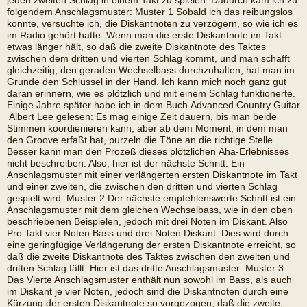
jeden zweiten Schlag in einem Takt zu spielen. Dadurch kam ich zu
folgendem Anschlagsmuster: Muster 1 Sobald ich das reibungslos
konnte, versuchte ich, die Diskantnoten zu verzögern, so wie ich es
im Radio gehört hatte. Wenn man die erste Diskantnote im Takt
etwas länger hält, so daß die zweite Diskantnote des Taktes
zwischen dem dritten und vierten Schlag kommt, und man schafft
gleichzeitig, den geraden Wechselbass durchzuhalten, hat man im
Grunde den Schlüssel in der Hand. Ich kann mich noch ganz gut
daran erinnern, wie es plötzlich und mit einem Schlag funktionerte.
Einige Jahre später habe ich in dem Buch Advanced Country Guitar
 Albert Lee gelesen: Es mag einige Zeit dauern, bis man beide
Stimmen koordienieren kann, aber ab dem Moment, in dem man
den Groove erfaßt hat, purzeln die Töne an die richtige Stelle.
Besser kann man den Prozeß dieses plötzlichen Aha-Erlebnisses
nicht beschreiben. Also, hier ist der nächste Schritt: Ein
Anschlagsmuster mit einer verlängerten ersten Diskantnote im Takt
und einer zweiten, die zwischen den dritten und vierten Schlag
gespielt wird. Muster 2 Der nächste empfehlenswerte Schritt ist ein
Anschlagsmuster mit dem gleichen Wechselbass, wie in den oben
beschriebenen Beispielen, jedoch mit drei Noten im Diskant. Also 
Pro Takt vier Noten Bass und drei Noten Diskant. Dies wird durch
eine geringfügige Verlängerung der ersten Diskantnote erreicht, so
daß die zweite Diskantnote des Taktes zwischen den zweiten und
dritten Schlag fällt. Hier ist das dritte Anschlagsmuster: Muster 3
Das Vierte Anschlagsmuster enthält nun sowohl im Bass, als auch
im Diskant je vier Noten, jedoch sind die Diskantnoten durch eine
Kürzung der ersten Diskantnote so vorgezogen, daß die zweite,