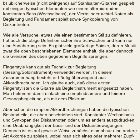
b) üblicherweise (nicht zwingend) auf Stahlsaiten-Gitarren gespielt
mit einigen typischen Elementen wie einem alternierenden,
konstanten Bass (Wechselbass), der Viertel oder achtel-Noten als
Begleitung und Fundament spielt sowie Synkopierung von
Diskantnoten.
Wie alle Versuche, etwas wie einen bestimmten Stil zu definieren,
hat auch die obige Definition sicher ihre Schwächen und kann nur
eine Annäherung sein. Es gibt viele großartige Spieler, deren Musik
zwar die oben beschriebenen Elemente enthält, die aber dennoch
die Grenzen des oben gegebenen Begriffs sprengen.
Fingerstyle kann gut als Technik zur Begleitung
(Gesang/Soloinstrument) verwendet werden. In diesem
Zusammenhang besteht er häufig überwiegend aus
Akkordbrechungen. Ich glaube auch, daß diese ersten
Fingerstylisten die Gitarre als Begleitinstrument eingesetzt haben.
Man bekommt damit einfach eine empfindsamere und feinere
Gesangsbegleitung, als mit dem Plektrum.
Aber schon die simplen Akkordbrechungen haben die typischen
Bestandteile, die oben beschrieben sind: Konstanter Wechselbass
und Synkopen der Diskantnoten oder um es anders auszudrücken
eine Unabhängigkeit der Bass- und der Diskantbewegungen.
Dennoch ist es auf gewisse Weise zunächst einmal nur eine andere
Art Akkorde zu spielen, wobei man sich eines oder mehrerer Zupf-