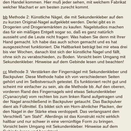
den Handel kommen. Hier muß jeder sehen, mit welchem Fabrikat
welcher Machart er am besten zurecht kommt.
bb
Methode 2: Künstliche Nägel, die mit Sekundenkleber auf den
zu kurzen Original-Nagel aufgeklebt werden. Derlei gibt es in
Drogerien und Drogeriemärkten zu kaufen. Nagelstudios machen
das für ein mäßiges Entgelt sogar so, daß es ganz natürlich
aussieht und die Leute nicht fragen: Was haben Sie denn mit Ihrer
Hand gemacht. Ich habe das auch schon gemacht und es hat
ausgezeichnet funktioniert. Die Haltbarkeit beträgt bei mir etwa drei
bis vier Wochen, danach löst sich der künstliche Nagel und fällt,
ohne sich zu verabschieden, zu Boden. Vorsicht beim Umgang mit
Sekundenkleber. Hinweise auf dem Gebinde lesen und beachten!
cc
Methode 3: Verstärken der Fingernägel mit Sekundenkleber und
Backpulver. Diese Methode habe ich von verschiedenen Seiten
gehört und im Selbstversuch getestet. Es funktioniert recht gut und
scheint mir einfacher zu sein, als die Methode bb. Auf den oberen,
vorderen Rand des Fingernagels wird etwas Sekundenkleber
(Cyanacrylat) vom rechten bis zum linken Rand aufgetragen und
der Nagel anschließend in Backpulver getaucht. Das Backpulver
dient als Füllmittel. Es bildet sich ein Horn-ähnlicher Placken, der
den Nagel in der Stärke etwa verdoppelt. Das verlangsamt den
Verschleiß "am Stahl". Allerdings ist das Konstrukt nicht wirklich
haltbar und nur schwer in eine vernünftige Form zu bringen.
Vorsicht beim Umgang mit Sekundenkleber. Hinweise auf dem