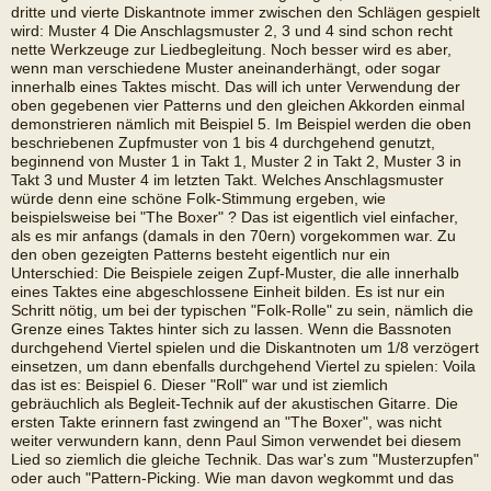
dritte und vierte Diskantnote immer zwischen den Schlägen gespielt
wird: Muster 4 Die Anschlagsmuster 2, 3 und 4 sind schon recht
nette Werkzeuge zur Liedbegleitung. Noch besser wird es aber,
wenn man verschiedene Muster aneinanderhängt, oder sogar
innerhalb eines Taktes mischt. Das will ich unter Verwendung der
oben gegebenen vier Patterns und den gleichen Akkorden einmal
demonstrieren nämlich mit Beispiel 5. Im Beispiel werden die oben
beschriebenen Zupfmuster von 1 bis 4 durchgehend genutzt,
beginnend von Muster 1 in Takt 1, Muster 2 in Takt 2, Muster 3 in
Takt 3 und Muster 4 im letzten Takt. Welches Anschlagsmuster
würde denn eine schöne Folk-Stimmung ergeben, wie
beispielsweise bei "The Boxer" ? Das ist eigentlich viel einfacher,
als es mir anfangs (damals in den 70ern) vorgekommen war. Zu
den oben gezeigten Patterns besteht eigentlich nur ein
Unterschied: Die Beispiele zeigen Zupf-Muster, die alle innerhalb
eines Taktes eine abgeschlossene Einheit bilden. Es ist nur ein
Schritt nötig, um bei der typischen "Folk-Rolle" zu sein, nämlich die
Grenze eines Taktes hinter sich zu lassen. Wenn die Bassnoten
durchgehend Viertel spielen und die Diskantnoten um 1/8 verzögert
einsetzen, um dann ebenfalls durchgehend Viertel zu spielen: Voila
das ist es: Beispiel 6. Dieser "Roll" war und ist ziemlich
gebräuchlich als Begleit-Technik auf der akustischen Gitarre. Die
ersten Takte erinnern fast zwingend an "The Boxer", was nicht
weiter verwundern kann, denn Paul Simon verwendet bei diesem
Lied so ziemlich die gleiche Technik. Das war's zum "Musterzupfen"
oder auch "Pattern-Picking. Wie man davon wegkommt und das