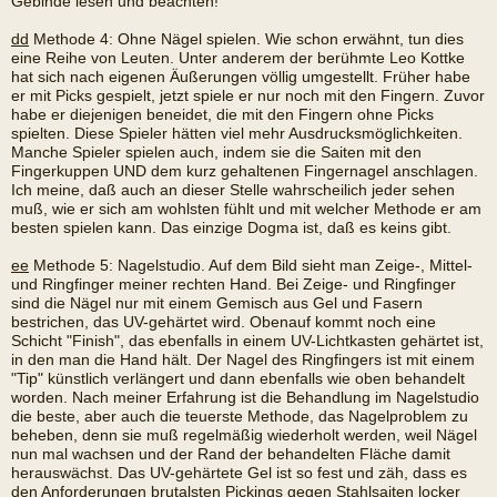
Gebinde lesen und beachten!
dd
Methode 4: Ohne Nägel spielen. Wie schon erwähnt, tun dies
eine Reihe von Leuten. Unter anderem der berühmte Leo Kottke
hat sich nach eigenen Äußerungen völlig umgestellt. Früher habe
er mit Picks gespielt, jetzt spiele er nur noch mit den Fingern. Zuvor
habe er diejenigen beneidet, die mit den Fingern ohne Picks
spielten. Diese Spieler hätten viel mehr Ausdrucksmöglichkeiten.
Manche Spieler spielen auch, indem sie die Saiten mit den
Fingerkuppen UND dem kurz gehaltenen Fingernagel anschlagen.
Ich meine, daß auch an dieser Stelle wahrscheilich jeder sehen
muß, wie er sich am wohlsten fühlt und mit welcher Methode er am
besten spielen kann. Das einzige Dogma ist, daß es keins gibt.
ee
Methode 5: Nagelstudio. Auf dem Bild sieht man Zeige-, Mittel-
und Ringfinger meiner rechten Hand. Bei Zeige- und Ringfinger
sind die Nägel nur mit einem Gemisch aus Gel und Fasern
bestrichen, das UV-gehärtet wird. Obenauf kommt noch eine
Schicht "Finish", das ebenfalls in einem UV-Lichtkasten gehärtet ist,
in den man die Hand hält. Der Nagel des Ringfingers ist mit einem
"Tip" künstlich verlängert und dann ebenfalls wie oben behandelt
worden. Nach meiner Erfahrung ist die Behandlung im Nagelstudio
die beste, aber auch die teuerste Methode, das Nagelproblem zu
beheben, denn sie muß regelmäßig wiederholt werden, weil Nägel
nun mal wachsen und der Rand der behandelten Fläche damit
herauswächst. Das UV-gehärtete Gel ist so fest und zäh, dass es
den Anforderungen brutalsten Pickings gegen Stahlsaiten locker