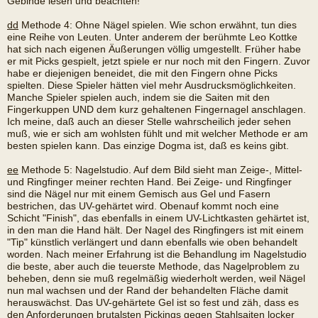
Gebinde lesen und beachten!
dd
Methode 4: Ohne Nägel spielen. Wie schon erwähnt, tun dies
eine Reihe von Leuten. Unter anderem der berühmte Leo Kottke
hat sich nach eigenen Äußerungen völlig umgestellt. Früher habe
er mit Picks gespielt, jetzt spiele er nur noch mit den Fingern. Zuvor
habe er diejenigen beneidet, die mit den Fingern ohne Picks
spielten. Diese Spieler hätten viel mehr Ausdrucksmöglichkeiten.
Manche Spieler spielen auch, indem sie die Saiten mit den
Fingerkuppen UND dem kurz gehaltenen Fingernagel anschlagen.
Ich meine, daß auch an dieser Stelle wahrscheilich jeder sehen
muß, wie er sich am wohlsten fühlt und mit welcher Methode er am
besten spielen kann. Das einzige Dogma ist, daß es keins gibt.
ee
Methode 5: Nagelstudio. Auf dem Bild sieht man Zeige-, Mittel-
und Ringfinger meiner rechten Hand. Bei Zeige- und Ringfinger
sind die Nägel nur mit einem Gemisch aus Gel und Fasern
bestrichen, das UV-gehärtet wird. Obenauf kommt noch eine
Schicht "Finish", das ebenfalls in einem UV-Lichtkasten gehärtet ist,
in den man die Hand hält. Der Nagel des Ringfingers ist mit einem
"Tip" künstlich verlängert und dann ebenfalls wie oben behandelt
worden. Nach meiner Erfahrung ist die Behandlung im Nagelstudio
die beste, aber auch die teuerste Methode, das Nagelproblem zu
beheben, denn sie muß regelmäßig wiederholt werden, weil Nägel
nun mal wachsen und der Rand der behandelten Fläche damit
herauswächst. Das UV-gehärtete Gel ist so fest und zäh, dass es
den Anforderungen brutalsten Pickings gegen Stahlsaiten locker