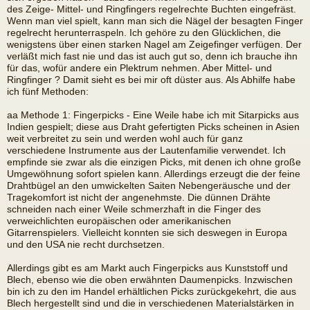
des Zeige- Mittel- und Ringfingers regelrechte Buchten eingefräst.
Wenn man viel spielt, kann man sich die Nägel der besagten Finger
regelrecht herunterraspeln. Ich gehöre zu den Glücklichen, die
wenigstens über einen starken Nagel am Zeigefinger verfügen. Der
verläßt mich fast nie und das ist auch gut so, denn ich brauche ihn
für das, wofür andere ein Plektrum nehmen. Aber Mittel- und
Ringfinger ? Damit sieht es bei mir oft düster aus. Als Abhilfe habe
ich fünf Methoden:
aa Methode 1: Fingerpicks - Eine Weile habe ich mit Sitarpicks aus
Indien gespielt; diese aus Draht gefertigten Picks scheinen in Asien
weit verbreitet zu sein und werden wohl auch für ganz
verschiedene Instrumente aus der Lautenfamilie verwendet. Ich
empfinde sie zwar als die einzigen Picks, mit denen ich ohne große
Umgewöhnung sofort spielen kann. Allerdings erzeugt die der feine
Drahtbügel an den umwickelten Saiten Nebengeräusche und der
Tragekomfort ist nicht der angenehmste. Die dünnen Drähte
schneiden nach einer Weile schmerzhaft in die Finger des
verweichlichten europäischen oder amerikanischen
Gitarrenspielers. Vielleicht konnten sie sich deswegen in Europa
und den USA nie recht durchsetzen.
Allerdings gibt es am Markt auch Fingerpicks aus Kunststoff und
Blech, ebenso wie die oben erwähnten Daumenpicks. Inzwischen
bin ich zu den im Handel erhältlichen Picks zurückgekehrt, die aus
Blech hergestellt sind und die in verschiedenen Materialstärken in