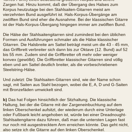
Zargen hat. Hinzu kommt, daß der Übergang des Halses zum
Korpus heutzutage bei den Stahlsaiten-Gitarren meist am
vierzehnten Bund ausgeführt ist. Hals-Korpus-Übergänge am
zwölften Bund sind eher die Ausnahme. Bei der klassischen Gitarre
ist der Hals-Korpus-Übergang hingegen immer am zwölften Bund.
Die Hälse der Stahlsaitengitarren sind zumindest bei den üblichen
Formen und Ausführungen schmaler als die Hälse klassischer
Gitarren. Die Halsbreite am Sattel beträgt meist um die 43 - 45 mm,
das Griffbrett verbreiter sich dann bis zur Oktave (12. Bund) auf 52
bis 55 mm. Zudem sind die Griffbretter oft mehr oder weniger
konvex (gewölbt). Die Griffbretter klassischer Gitarren sind völlig
eben und am Sattel deutlich breiter, als die vorbeschriebenen
Steelstring-Hälse.
Und zuletzt: Die Stahlsaiten-Gitarren sind, wie der Name schon
sagt, mit Saiten aus Stahl bezogen, wobei die E, A, D und G-Saiten
mit Bronzefäden umwickelt sind.
b)
Das hat Folgen hinsichtlich der Sitzhaltung. Die klassische
Haltung, bei der die Gitarre mit der Zargeneinbuchtung auf dem
linken Oberschenkel aufsitzt, der wiederum durch eine Unterlage
oder Fußbank leicht angehoben ist, würde bei einer Dreadnought-
Stahlsaitengitarre dazu führen, daß man die untersten Lagen fast
nur noch mit ausgestrecktem Arm erreichen könnte. Das geht nicht,
also setze ich die Gitarre auf den linken Oberschenkel.