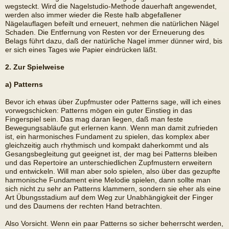
wegsteckt. Wird die Nagelstudio-Methode dauerhaft angewendet,
werden also immer wieder die Reste halb abgefallener
Nägelauflagen befeilt und erneuert, nehmen die natürlichen Nägel
Schaden. Die Entfernung von Resten vor der Erneuerung des
Belags führt dazu, daß der natürliche Nagel immer dünner wird, bis
er sich eines Tages wie Papier eindrücken läßt.
2. Zur Spielweise
a) Patterns
Bevor ich etwas über Zupfmuster oder Patterns sage, will ich eines
vorwegschicken: Patterns mögen ein guter Einstieg in das
Fingerspiel sein. Das mag daran liegen, daß man feste
Bewegungsabläufe gut erlernen kann. Wenn man damit zufrieden
ist, ein harmonisches Fundament zu spielen, das komplex aber
gleichzeitig auch rhythmisch und kompakt daherkommt und als
Gesangsbegleitung gut geeignet ist, der mag bei Patterns bleiben
und das Repertoire an unterschiedlichen Zupfmustern erweitern
und entwickeln. Will man aber solo spielen, also über das gezupfte
harmonische Fundament eine Melodie spielen, dann sollte man
sich nicht zu sehr an Patterns klammern, sondern sie eher als eine
Art Übungsstadium auf dem Weg zur Unabhängigkeit der Finger
und des Daumens der rechten Hand betrachten.
Also Vorsicht. Wenn ein paar Patterns so sicher beherrscht werden,