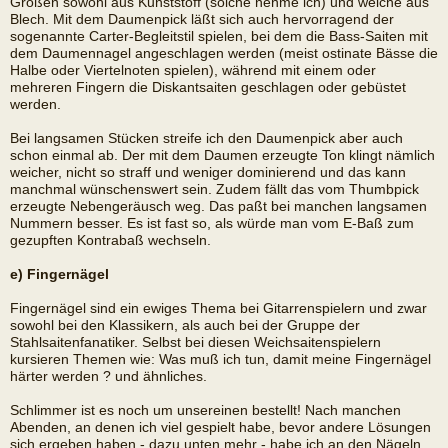
Größen sowohl aus Kunststoff (solche nehme ich) und welche aus
Blech. Mit dem Daumenpick läßt sich auch hervorragend der
sogenannte Carter-Begleitstil spielen, bei dem die Bass-Saiten mit
dem Daumennagel angeschlagen werden (meist ostinate Bässe die
Halbe oder Viertelnoten spielen), während mit einem oder
mehreren Fingern die Diskantsaiten geschlagen oder gebüstet
werden.
Bei langsamen Stücken streife ich den Daumenpick aber auch
schon einmal ab. Der mit dem Daumen erzeugte Ton klingt nämlich
weicher, nicht so straff und weniger dominierend und das kann
manchmal wünschenswert sein. Zudem fällt das vom Thumbpick
erzeugte Nebengeräusch weg. Das paßt bei manchen langsamen
Nummern besser. Es ist fast so, als würde man vom E-Baß zum
gezupften Kontrabaß wechseln.
e) Fingernägel
Fingernägel sind ein ewiges Thema bei Gitarrenspielern und zwar
sowohl bei den Klassikern, als auch bei der Gruppe der
Stahlsaitenfanatiker. Selbst bei diesen Weichsaitenspielern
kursieren Themen wie: Was muß ich tun, damit meine Fingernägel
härter werden ? und ähnliches.
Schlimmer ist es noch um unsereinen bestellt! Nach manchen
Abenden, an denen ich viel gespielt habe, bevor andere Lösungen
sich ergeben haben - dazu unten mehr - habe ich an den Nägeln