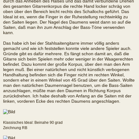
durch das Anheben des Halses und das damit verbundene Drehen
des gesamten Gitarrenkorpus die rechte Hand locker schräg von
oben über den Bereich leicht rechts des Schallochs geführt. Das
Ideal ist es, wenn die Finger in der Ruhestellung rechtwinklig zu
den Saiten liegen. Der Nagel des Daumens weist dann so auf die
Saiten, daß man ihn zum Anschlag der Bass-Töne verwenden
kann.
Das habe ich bei der Stahlsaitengitarre immer völlig anders
gemacht und wie ich feststellen konnte viele andere Spieler auch.
Gründe gibt es dafür mehrere. Es fängt schon damit an, daß die
Gitarre sich beim Spielen mehr oder weniger in der Waagerechten
befindet. Dazu kommt der große Korpus, über den man den Arm
legen muß. Bei einer natürlichen und nicht künstlich verbogenen
Handhaltung befinden sich die Finger nicht im rechten Winkel,
sondern eher in einem Winkel von 45 Grad über den Saiten. Wollte
man den natürlichen Daumennagel benutzen, um die Bass-Saiten
anzuschlagen, müßte man den Daumen in Richtung Korpus
zurückdrehen. Ich habe deshalb von Anfang an die Saiten mit der
linken, vorderen Ecke des rechten Daumens angeschlagen.
Klassisches Ideal: Beinahe 90 grad
Zeichnung RB