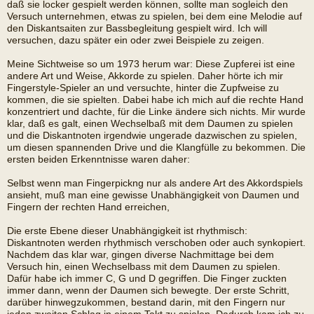
daß sie locker gespielt werden können, sollte man sogleich den
Versuch unternehmen, etwas zu spielen, bei dem eine Melodie auf
den Diskantsaiten zur Bassbegleitung gespielt wird. Ich will
versuchen, dazu später ein oder zwei Beispiele zu zeigen.
Meine Sichtweise so um 1973 herum war: Diese Zupferei ist eine
andere Art und Weise, Akkorde zu spielen. Daher hörte ich mir
Fingerstyle-Spieler an und versuchte, hinter die Zupfweise zu
kommen, die sie spielten. Dabei habe ich mich auf die rechte Hand
konzentriert und dachte, für die Linke ändere sich nichts. Mir wurde
klar, daß es galt, einen Wechselbaß mit dem Daumen zu spielen
und die Diskantnoten irgendwie ungerade dazwischen zu spielen,
um diesen spannenden Drive und die Klangfülle zu bekommen. Die
ersten beiden Erkenntnisse waren daher:
Selbst wenn man Fingerpickng nur als andere Art des Akkordspiels
ansieht, muß man eine gewisse Unabhängigkeit von Daumen und
Fingern der rechten Hand erreichen,
Die erste Ebene dieser Unabhängigkeit ist rhythmisch:
Diskantnoten werden rhythmisch verschoben oder auch synkopiert.
Nachdem das klar war, gingen diverse Nachmittage bei dem
Versuch hin, einen Wechselbass mit dem Daumen zu spielen.
Dafür habe ich immer C, G und D gegriffen. Die Finger zuckten
immer dann, wenn der Daumen sich bewegte. Der erste Schritt,
darüber hinwegzukommen, bestand darin, mit den Fingern nur