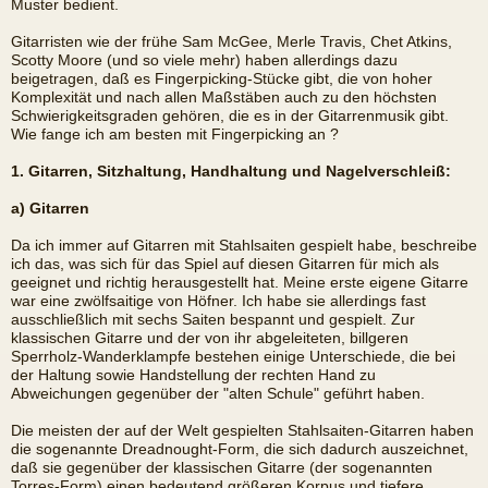
Muster bedient.
Gitarristen wie der frühe Sam McGee, Merle Travis, Chet Atkins,
Scotty Moore (und so viele mehr) haben allerdings dazu
beigetragen, daß es Fingerpicking-Stücke gibt, die von hoher
Komplexität und nach allen Maßstäben auch zu den höchsten
Schwierigkeitsgraden gehören, die es in der Gitarrenmusik gibt.
Wie fange ich am besten mit Fingerpicking an ?
1. Gitarren, Sitzhaltung, Handhaltung und Nagelverschleiß:
a) Gitarren
Da ich immer auf Gitarren mit Stahlsaiten gespielt habe, beschreibe
ich das, was sich für das Spiel auf diesen Gitarren für mich als
geeignet und richtig herausgestellt hat. Meine erste eigene Gitarre
war eine zwölfsaitige von Höfner. Ich habe sie allerdings fast
ausschließlich mit sechs Saiten bespannt und gespielt. Zur
klassischen Gitarre und der von ihr abgeleiteten, billgeren
Sperrholz-Wanderklampfe bestehen einige Unterschiede, die bei
der Haltung sowie Handstellung der rechten Hand zu
Abweichungen gegenüber der "alten Schule" geführt haben.
Die meisten der auf der Welt gespielten Stahlsaiten-Gitarren haben
die sogenannte Dreadnought-Form, die sich dadurch auszeichnet,
daß sie gegenüber der klassischen Gitarre (der sogenannten
Torres-Form) einen bedeutend größeren Korpus und tiefere