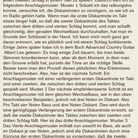
jeden zweiten Schlag in einem Takt zu spielen. Dadurch kam ich zu
folgendem Anschlagsmuster: Muster 1 Sobald ich das reibungslos
konnte, versuchte ich, die Diskantnoten zu verzögern, so wie ich es
im Radio gehört hatte. Wenn man die erste Diskantnote im Takt
etwas länger hält, so daß die zweite Diskantnote des Taktes
zwischen dem dritten und vierten Schlag kommt, und man schafft
gleichzeitig, den geraden Wechselbass durchzuhalten, hat man im
Grunde den Schlüssel in der Hand. Ich kann mich noch ganz gut
daran erinnern, wie es plötzlich und mit einem Schlag funktionerte.
Einige Jahre später habe ich in dem Buch Advanced Country Guitar
 Albert Lee gelesen: Es mag einige Zeit dauern, bis man beide
Stimmen koordienieren kann, aber ab dem Moment, in dem man
den Groove erfaßt hat, purzeln die Töne an die richtige Stelle.
Besser kann man den Prozeß dieses plötzlichen Aha-Erlebnisses
nicht beschreiben. Also, hier ist der nächste Schritt: Ein
Anschlagsmuster mit einer verlängerten ersten Diskantnote im Takt
und einer zweiten, die zwischen den dritten und vierten Schlag
gespielt wird. Muster 2 Der nächste empfehlenswerte Schritt ist ein
Anschlagsmuster mit dem gleichen Wechselbass, wie in den oben
beschriebenen Beispielen, jedoch mit drei Noten im Diskant. Also 
Pro Takt vier Noten Bass und drei Noten Diskant. Dies wird durch
eine geringfügige Verlängerung der ersten Diskantnote erreicht, so
daß die zweite Diskantnote des Taktes zwischen den zweiten und
dritten Schlag fällt. Hier ist das dritte Anschlagsmuster: Muster 3
Das Vierte Anschlagsmuster enthält nun sowohl im Bass, als auch
im Diskant je vier Noten, jedoch sind die Diskantnoten durch eine
Kürzung der ersten Diskantnote so vorgezogen, daß die zweite,