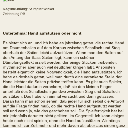
Ragtime-mäßig: Stumpfer Winkel
Zeichnung RB
Untertehma: Hand aufstützen oder nicht
Es bietet sich an  und ich habe es jahrelang getan  die rechte Hand
am Daumenballen auf dem Korpus zwischen Schalloch und Steg
oberhalb der Saiten leicht aufzustützen. Wenn man den Ballen auf
den Anfang der Bass-Saiten legt, kann ein schöner
Dämpfungseffekt erzielt werden, der einige Stücken treibender,
rhythmischer aber auch viel deutlicher klingen läßt. Ansonsten
besteht eigentlich keine Notwendigkeit, die Hand aufzustützen. Ich
habe es deshalb getan, weil man durch eine verankerte Stelle der
Hand leichter die Saiten präzise treffen kann. Es gibt auch Spieler,
die die Hand dadurch verankern, daß sie den kleinen Finger
unterhalb des Schallochs irgendwo zwischen Steg und Schalloch
aufstützen. Das habe ich einmal versucht und dann gelassen.
Daran kann man schon sehen, daß jeder für sich selbst die Antwort
auf die Frage finden muß, ob die rechte Hand aufgestützt werden
soll und wenn ja, wie das geschehen soll. Die Spielfertigkeit hat bei
mir jedenfalls darunter nicht gelitten, im Gegenteil: Ich kann einiges
heute noch nicht spielen, ohne die Hand aufzustützen. Allerdings
komme ich zur Zeit mehr und mehr davon ab, aber aus einem ganz