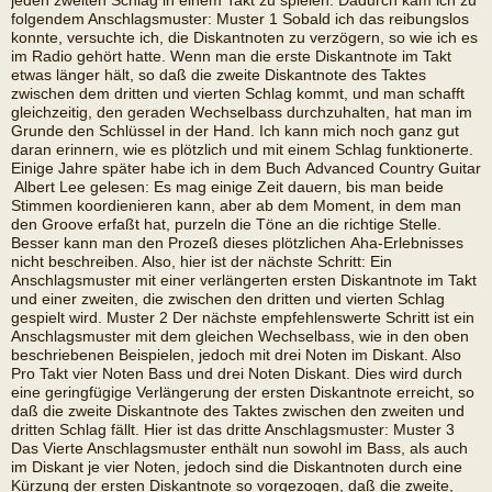
jeden zweiten Schlag in einem Takt zu spielen. Dadurch kam ich zu
folgendem Anschlagsmuster: Muster 1 Sobald ich das reibungslos
konnte, versuchte ich, die Diskantnoten zu verzögern, so wie ich es
im Radio gehört hatte. Wenn man die erste Diskantnote im Takt
etwas länger hält, so daß die zweite Diskantnote des Taktes
zwischen dem dritten und vierten Schlag kommt, und man schafft
gleichzeitig, den geraden Wechselbass durchzuhalten, hat man im
Grunde den Schlüssel in der Hand. Ich kann mich noch ganz gut
daran erinnern, wie es plötzlich und mit einem Schlag funktionerte.
Einige Jahre später habe ich in dem Buch Advanced Country Guitar
 Albert Lee gelesen: Es mag einige Zeit dauern, bis man beide
Stimmen koordienieren kann, aber ab dem Moment, in dem man
den Groove erfaßt hat, purzeln die Töne an die richtige Stelle.
Besser kann man den Prozeß dieses plötzlichen Aha-Erlebnisses
nicht beschreiben. Also, hier ist der nächste Schritt: Ein
Anschlagsmuster mit einer verlängerten ersten Diskantnote im Takt
und einer zweiten, die zwischen den dritten und vierten Schlag
gespielt wird. Muster 2 Der nächste empfehlenswerte Schritt ist ein
Anschlagsmuster mit dem gleichen Wechselbass, wie in den oben
beschriebenen Beispielen, jedoch mit drei Noten im Diskant. Also 
Pro Takt vier Noten Bass und drei Noten Diskant. Dies wird durch
eine geringfügige Verlängerung der ersten Diskantnote erreicht, so
daß die zweite Diskantnote des Taktes zwischen den zweiten und
dritten Schlag fällt. Hier ist das dritte Anschlagsmuster: Muster 3
Das Vierte Anschlagsmuster enthält nun sowohl im Bass, als auch
im Diskant je vier Noten, jedoch sind die Diskantnoten durch eine
Kürzung der ersten Diskantnote so vorgezogen, daß die zweite,