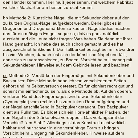
den Handel kommen. Hier muß jeder sehen, mit welchem Fabrikat
welcher Machart er am besten zurecht kommt.
bb
Methode 2: Künstliche Nägel, die mit Sekundenkleber auf den
zu kurzen Original-Nagel aufgeklebt werden. Derlei gibt es in
Drogerien und Drogeriemärkten zu kaufen. Nagelstudios machen
das für ein mäßiges Entgelt sogar so, daß es ganz natürlich
aussieht und die Leute nicht fragen: Was haben Sie denn mit Ihrer
Hand gemacht. Ich habe das auch schon gemacht und es hat
ausgezeichnet funktioniert. Die Haltbarkeit beträgt bei mir etwa drei
bis vier Wochen, danach löst sich der künstliche Nagel und fällt,
ohne sich zu verabschieden, zu Boden. Vorsicht beim Umgang mit
Sekundenkleber. Hinweise auf dem Gebinde lesen und beachten!
cc
Methode 3: Verstärken der Fingernägel mit Sekundenkleber und
Backpulver. Diese Methode habe ich von verschiedenen Seiten
gehört und im Selbstversuch getestet. Es funktioniert recht gut und
scheint mir einfacher zu sein, als die Methode bb. Auf den oberen,
vorderen Rand des Fingernagels wird etwas Sekundenkleber
(Cyanacrylat) vom rechten bis zum linken Rand aufgetragen und
der Nagel anschließend in Backpulver getaucht. Das Backpulver
dient als Füllmittel. Es bildet sich ein Horn-ähnlicher Placken, der
den Nagel in der Stärke etwa verdoppelt. Das verlangsamt den
Verschleiß "am Stahl". Allerdings ist das Konstrukt nicht wirklich
haltbar und nur schwer in eine vernünftige Form zu bringen.
Vorsicht beim Umgang mit Sekundenkleber. Hinweise auf dem