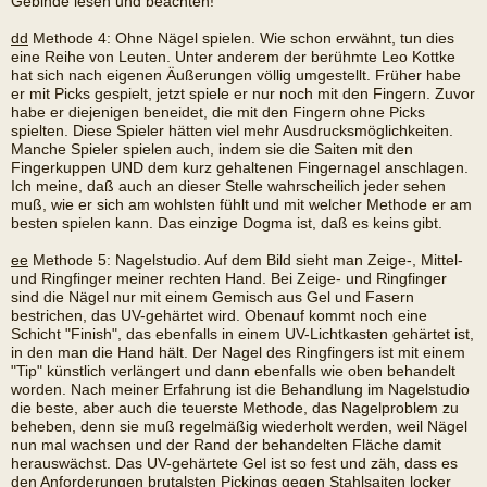
Gebinde lesen und beachten!
dd
Methode 4: Ohne Nägel spielen. Wie schon erwähnt, tun dies
eine Reihe von Leuten. Unter anderem der berühmte Leo Kottke
hat sich nach eigenen Äußerungen völlig umgestellt. Früher habe
er mit Picks gespielt, jetzt spiele er nur noch mit den Fingern. Zuvor
habe er diejenigen beneidet, die mit den Fingern ohne Picks
spielten. Diese Spieler hätten viel mehr Ausdrucksmöglichkeiten.
Manche Spieler spielen auch, indem sie die Saiten mit den
Fingerkuppen UND dem kurz gehaltenen Fingernagel anschlagen.
Ich meine, daß auch an dieser Stelle wahrscheilich jeder sehen
muß, wie er sich am wohlsten fühlt und mit welcher Methode er am
besten spielen kann. Das einzige Dogma ist, daß es keins gibt.
ee
Methode 5: Nagelstudio. Auf dem Bild sieht man Zeige-, Mittel-
und Ringfinger meiner rechten Hand. Bei Zeige- und Ringfinger
sind die Nägel nur mit einem Gemisch aus Gel und Fasern
bestrichen, das UV-gehärtet wird. Obenauf kommt noch eine
Schicht "Finish", das ebenfalls in einem UV-Lichtkasten gehärtet ist,
in den man die Hand hält. Der Nagel des Ringfingers ist mit einem
"Tip" künstlich verlängert und dann ebenfalls wie oben behandelt
worden. Nach meiner Erfahrung ist die Behandlung im Nagelstudio
die beste, aber auch die teuerste Methode, das Nagelproblem zu
beheben, denn sie muß regelmäßig wiederholt werden, weil Nägel
nun mal wachsen und der Rand der behandelten Fläche damit
herauswächst. Das UV-gehärtete Gel ist so fest und zäh, dass es
den Anforderungen brutalsten Pickings gegen Stahlsaiten locker