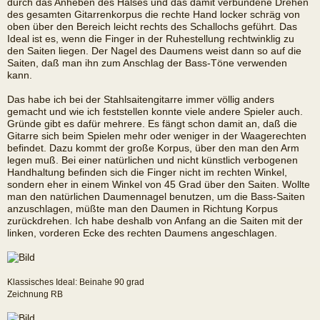
durch das Anheben des Halses und das damit verbundene Drehen
des gesamten Gitarrenkorpus die rechte Hand locker schräg von
oben über den Bereich leicht rechts des Schallochs geführt. Das
Ideal ist es, wenn die Finger in der Ruhestellung rechtwinklig zu
den Saiten liegen. Der Nagel des Daumens weist dann so auf die
Saiten, daß man ihn zum Anschlag der Bass-Töne verwenden
kann.
Das habe ich bei der Stahlsaitengitarre immer völlig anders
gemacht und wie ich feststellen konnte viele andere Spieler auch.
Gründe gibt es dafür mehrere. Es fängt schon damit an, daß die
Gitarre sich beim Spielen mehr oder weniger in der Waagerechten
befindet. Dazu kommt der große Korpus, über den man den Arm
legen muß. Bei einer natürlichen und nicht künstlich verbogenen
Handhaltung befinden sich die Finger nicht im rechten Winkel,
sondern eher in einem Winkel von 45 Grad über den Saiten. Wollte
man den natürlichen Daumennagel benutzen, um die Bass-Saiten
anzuschlagen, müßte man den Daumen in Richtung Korpus
zurückdrehen. Ich habe deshalb von Anfang an die Saiten mit der
linken, vorderen Ecke des rechten Daumens angeschlagen.
Klassisches Ideal: Beinahe 90 grad
Zeichnung RB