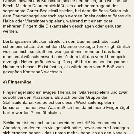
Größen sowohl aus Kunststoff (solche nehme ich) und welche aus
Blech. Mit dem Daumenpick läßt sich auch hervorragend der
sogenannte Carter-Begleitstil spielen, bei dem die Bass-Saiten mit
dem Daumennagel angeschlagen werden (meist ostinate Bässe die
Halbe oder Viertelnoten spielen), während mit einem oder
mehreren Fingern die Diskantsaiten geschlagen oder gebüstet
werden.
Bei langsamen Stücken streife ich den Daumenpick aber auch
schon einmal ab. Der mit dem Daumen erzeugte Ton klingt nämlich
weicher, nicht so straff und weniger dominierend und das kann
manchmal wünschenswert sein. Zudem fällt das vom Thumbpick
erzeugte Nebengeräusch weg. Das paßt bei manchen langsamen
Nummern besser. Es ist fast so, als würde man vom E-Baß zum
gezupften Kontrabaß wechseln.
e) Fingernägel
Fingernägel sind ein ewiges Thema bei Gitarrenspielern und zwar
sowohl bei den Klassikern, als auch bei der Gruppe der
Stahlsaitenfanatiker. Selbst bei diesen Weichsaitenspielern
kursieren Themen wie: Was muß ich tun, damit meine Fingernägel
härter werden ? und ähnliches.
Schlimmer ist es noch um unsereinen bestellt! Nach manchen
Abenden, an denen ich viel gespielt habe, bevor andere Lösungen
sich ergeben haben - dazu unten mehr - habe ich an den Nägeln