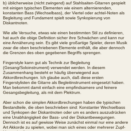
b) üblicherweise (nicht zwingend) auf Stahlsaiten-Gitarren gespielt
mit einigen typischen Elementen wie einem alternierenden,
konstanten Bass (Wechselbass), der Viertel oder achtel-Noten als
Begleitung und Fundament spielt sowie Synkopierung von
Diskantnoten.
Wie alle Versuche, etwas wie einen bestimmten Stil zu definieren,
hat auch die obige Definition sicher ihre Schwächen und kann nur
eine Annäherung sein. Es gibt viele großartige Spieler, deren Musik
zwar die oben beschriebenen Elemente enthält, die aber dennoch
die Grenzen des oben gegebenen Begriffs sprengen.
Fingerstyle kann gut als Technik zur Begleitung
(Gesang/Soloinstrument) verwendet werden. In diesem
Zusammenhang besteht er häufig überwiegend aus
Akkordbrechungen. Ich glaube auch, daß diese ersten
Fingerstylisten die Gitarre als Begleitinstrument eingesetzt haben.
Man bekommt damit einfach eine empfindsamere und feinere
Gesangsbegleitung, als mit dem Plektrum.
Aber schon die simplen Akkordbrechungen haben die typischen
Bestandteile, die oben beschrieben sind: Konstanter Wechselbass
und Synkopen der Diskantnoten oder um es anders auszudrücken
eine Unabhängigkeit der Bass- und der Diskantbewegungen.
Dennoch ist es auf gewisse Weise zunächst einmal nur eine andere
Art Akkorde zu spielen, wobei man sich eines oder mehrerer Zupf-