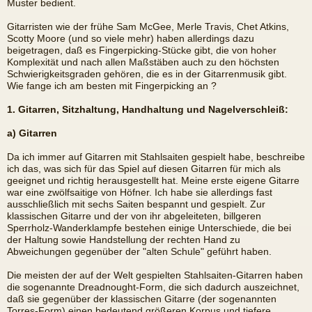
Muster bedient.
Gitarristen wie der frühe Sam McGee, Merle Travis, Chet Atkins,
Scotty Moore (und so viele mehr) haben allerdings dazu
beigetragen, daß es Fingerpicking-Stücke gibt, die von hoher
Komplexität und nach allen Maßstäben auch zu den höchsten
Schwierigkeitsgraden gehören, die es in der Gitarrenmusik gibt.
Wie fange ich am besten mit Fingerpicking an ?
1. Gitarren, Sitzhaltung, Handhaltung und Nagelverschleiß:
a) Gitarren
Da ich immer auf Gitarren mit Stahlsaiten gespielt habe, beschreibe
ich das, was sich für das Spiel auf diesen Gitarren für mich als
geeignet und richtig herausgestellt hat. Meine erste eigene Gitarre
war eine zwölfsaitige von Höfner. Ich habe sie allerdings fast
ausschließlich mit sechs Saiten bespannt und gespielt. Zur
klassischen Gitarre und der von ihr abgeleiteten, billgeren
Sperrholz-Wanderklampfe bestehen einige Unterschiede, die bei
der Haltung sowie Handstellung der rechten Hand zu
Abweichungen gegenüber der "alten Schule" geführt haben.
Die meisten der auf der Welt gespielten Stahlsaiten-Gitarren haben
die sogenannte Dreadnought-Form, die sich dadurch auszeichnet,
daß sie gegenüber der klassischen Gitarre (der sogenannten
Torres-Form) einen bedeutend größeren Korpus und tiefere