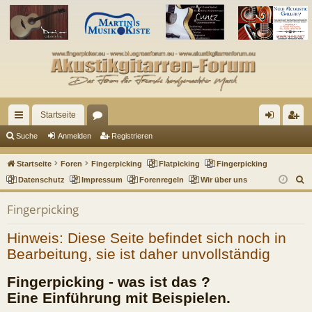
Startseite
ch
or
n
eg
Suche
Anmelden
Registrieren
ne
en
m
ist
Startseite
Foren
Fingerpicking
Flatpicking
Fingerpicking
llz
el
rie
S
Datenschutz
Impressum
Forenregeln
Wir über uns
u
ug
de
re
Fingerpicking
c
riff
n
n
h
Hinweis: Diese Seite befindet sich noch in
e
Bearbeitung, sie ist daher unvollständig
Fingerpicking - was ist das ?
Eine Einführung mit Beispielen.