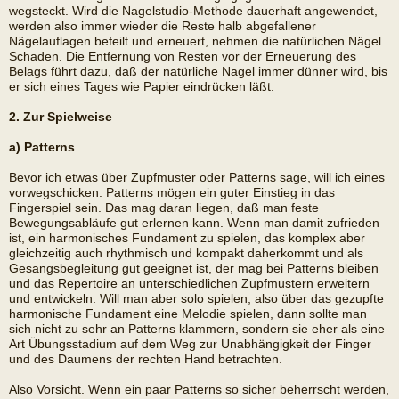
wegsteckt. Wird die Nagelstudio-Methode dauerhaft angewendet,
werden also immer wieder die Reste halb abgefallener
Nägelauflagen befeilt und erneuert, nehmen die natürlichen Nägel
Schaden. Die Entfernung von Resten vor der Erneuerung des
Belags führt dazu, daß der natürliche Nagel immer dünner wird, bis
er sich eines Tages wie Papier eindrücken läßt.
2. Zur Spielweise
a) Patterns
Bevor ich etwas über Zupfmuster oder Patterns sage, will ich eines
vorwegschicken: Patterns mögen ein guter Einstieg in das
Fingerspiel sein. Das mag daran liegen, daß man feste
Bewegungsabläufe gut erlernen kann. Wenn man damit zufrieden
ist, ein harmonisches Fundament zu spielen, das komplex aber
gleichzeitig auch rhythmisch und kompakt daherkommt und als
Gesangsbegleitung gut geeignet ist, der mag bei Patterns bleiben
und das Repertoire an unterschiedlichen Zupfmustern erweitern
und entwickeln. Will man aber solo spielen, also über das gezupfte
harmonische Fundament eine Melodie spielen, dann sollte man
sich nicht zu sehr an Patterns klammern, sondern sie eher als eine
Art Übungsstadium auf dem Weg zur Unabhängigkeit der Finger
und des Daumens der rechten Hand betrachten.
Also Vorsicht. Wenn ein paar Patterns so sicher beherrscht werden,