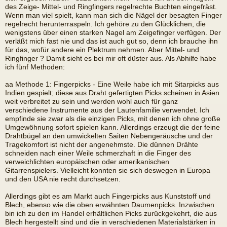
des Zeige- Mittel- und Ringfingers regelrechte Buchten eingefräst.
Wenn man viel spielt, kann man sich die Nägel der besagten Finger
regelrecht herunterraspeln. Ich gehöre zu den Glücklichen, die
wenigstens über einen starken Nagel am Zeigefinger verfügen. Der
verläßt mich fast nie und das ist auch gut so, denn ich brauche ihn
für das, wofür andere ein Plektrum nehmen. Aber Mittel- und
Ringfinger ? Damit sieht es bei mir oft düster aus. Als Abhilfe habe
ich fünf Methoden:
aa Methode 1: Fingerpicks - Eine Weile habe ich mit Sitarpicks aus
Indien gespielt; diese aus Draht gefertigten Picks scheinen in Asien
weit verbreitet zu sein und werden wohl auch für ganz
verschiedene Instrumente aus der Lautenfamilie verwendet. Ich
empfinde sie zwar als die einzigen Picks, mit denen ich ohne große
Umgewöhnung sofort spielen kann. Allerdings erzeugt die der feine
Drahtbügel an den umwickelten Saiten Nebengeräusche und der
Tragekomfort ist nicht der angenehmste. Die dünnen Drähte
schneiden nach einer Weile schmerzhaft in die Finger des
verweichlichten europäischen oder amerikanischen
Gitarrenspielers. Vielleicht konnten sie sich deswegen in Europa
und den USA nie recht durchsetzen.
Allerdings gibt es am Markt auch Fingerpicks aus Kunststoff und
Blech, ebenso wie die oben erwähnten Daumenpicks. Inzwischen
bin ich zu den im Handel erhältlichen Picks zurückgekehrt, die aus
Blech hergestellt sind und die in verschiedenen Materialstärken in