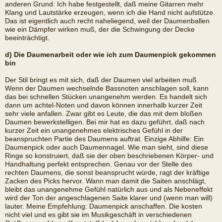
anderen Grund: Ich habe festgestellt, daß meine Gitarren mehr
Klang und Lautstärke erzeugen, wenn ich die Hand nicht aufstütze.
Das ist eigentlich auch recht naheliegend, weil der Daumenballen
wie ein Dämpfer wirken muß, der die Schwingung der Decke
beeinträchtigt.
d) Die Daumenarbeit oder wie ich zum Daumenpick gekommen
bin
Der Stil bringt es mit sich, daß der Daumen viel arbeiten muß.
Wenn der Daumen wechselnde Bassnoten anschlagen soll, kann
das bei schnellen Stücken unangenehm werden. Es handelt sich
dann um achtel-Noten und davon können innerhalb kurzer Zeit
sehr viele anfallen. Zwar gibt es Leute, die das mit dem bloßen
Daumen bewerkstelligen. Bei mir hat es dazu geführt, daß nach
kurzer Zeit ein unangenehmes elektrisches Gefühl in der
beanspruchten Partie des Daumens auftrat. Einzige Abhilfe: Ein
Daumenpick oder auch Daumennagel. Wie man sieht, sind diese
Ringe so konstruiert, daß sie der oben beschriebenen Körper- und
Handhaltung perfekt entsprechen. Genau vor der Stelle des
rechten Daumens, die sonst beansprucht würde, ragt der kräftige
Zacken des Picks hervor. Wann man damit die Saiten anschlägt,
bleibt das unangenehme Gefühl natürlich aus und als Nebeneffekt
wird der Ton der angeschlagenen Saite klarer und (wenn man will)
lauter. Meine Empfehlung: Daumenpick anschaffen. Die kosten
nicht viel und es gibt sie im Musikgeschäft in verschiedenen