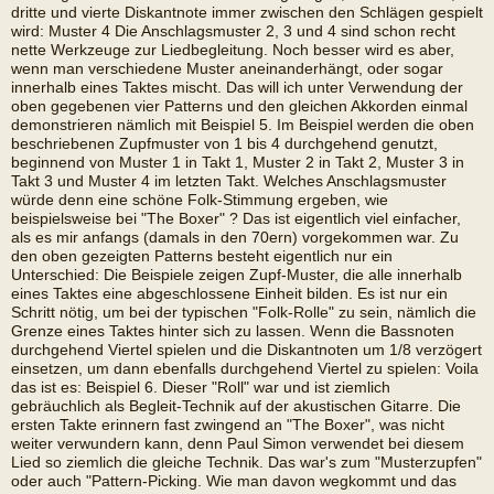
dritte und vierte Diskantnote immer zwischen den Schlägen gespielt
wird: Muster 4 Die Anschlagsmuster 2, 3 und 4 sind schon recht
nette Werkzeuge zur Liedbegleitung. Noch besser wird es aber,
wenn man verschiedene Muster aneinanderhängt, oder sogar
innerhalb eines Taktes mischt. Das will ich unter Verwendung der
oben gegebenen vier Patterns und den gleichen Akkorden einmal
demonstrieren nämlich mit Beispiel 5. Im Beispiel werden die oben
beschriebenen Zupfmuster von 1 bis 4 durchgehend genutzt,
beginnend von Muster 1 in Takt 1, Muster 2 in Takt 2, Muster 3 in
Takt 3 und Muster 4 im letzten Takt. Welches Anschlagsmuster
würde denn eine schöne Folk-Stimmung ergeben, wie
beispielsweise bei "The Boxer" ? Das ist eigentlich viel einfacher,
als es mir anfangs (damals in den 70ern) vorgekommen war. Zu
den oben gezeigten Patterns besteht eigentlich nur ein
Unterschied: Die Beispiele zeigen Zupf-Muster, die alle innerhalb
eines Taktes eine abgeschlossene Einheit bilden. Es ist nur ein
Schritt nötig, um bei der typischen "Folk-Rolle" zu sein, nämlich die
Grenze eines Taktes hinter sich zu lassen. Wenn die Bassnoten
durchgehend Viertel spielen und die Diskantnoten um 1/8 verzögert
einsetzen, um dann ebenfalls durchgehend Viertel zu spielen: Voila
das ist es: Beispiel 6. Dieser "Roll" war und ist ziemlich
gebräuchlich als Begleit-Technik auf der akustischen Gitarre. Die
ersten Takte erinnern fast zwingend an "The Boxer", was nicht
weiter verwundern kann, denn Paul Simon verwendet bei diesem
Lied so ziemlich die gleiche Technik. Das war's zum "Musterzupfen"
oder auch "Pattern-Picking. Wie man davon wegkommt und das