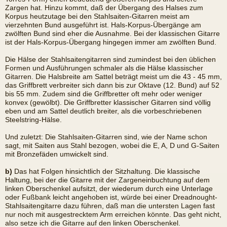
Zargen hat. Hinzu kommt, daß der Übergang des Halses zum
Korpus heutzutage bei den Stahlsaiten-Gitarren meist am
vierzehnten Bund ausgeführt ist. Hals-Korpus-Übergänge am
zwölften Bund sind eher die Ausnahme. Bei der klassischen Gitarre
ist der Hals-Korpus-Übergang hingegen immer am zwölften Bund.
Die Hälse der Stahlsaitengitarren sind zumindest bei den üblichen
Formen und Ausführungen schmaler als die Hälse klassischer
Gitarren. Die Halsbreite am Sattel beträgt meist um die 43 - 45 mm,
das Griffbrett verbreiter sich dann bis zur Oktave (12. Bund) auf 52
bis 55 mm. Zudem sind die Griffbretter oft mehr oder weniger
konvex (gewölbt). Die Griffbretter klassischer Gitarren sind völlig
eben und am Sattel deutlich breiter, als die vorbeschriebenen
Steelstring-Hälse.
Und zuletzt: Die Stahlsaiten-Gitarren sind, wie der Name schon
sagt, mit Saiten aus Stahl bezogen, wobei die E, A, D und G-Saiten
mit Bronzefäden umwickelt sind.
b)
Das hat Folgen hinsichtlich der Sitzhaltung. Die klassische
Haltung, bei der die Gitarre mit der Zargeneinbuchtung auf dem
linken Oberschenkel aufsitzt, der wiederum durch eine Unterlage
oder Fußbank leicht angehoben ist, würde bei einer Dreadnought-
Stahlsaitengitarre dazu führen, daß man die untersten Lagen fast
nur noch mit ausgestrecktem Arm erreichen könnte. Das geht nicht,
also setze ich die Gitarre auf den linken Oberschenkel.