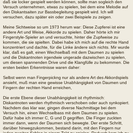
daß sie locker gespielt werden können, sollte man sogleich den
Versuch unternehmen, etwas zu spielen, bei dem eine Melodie auf
den Diskantsaiten zur Bassbegleitung gespielt wird. Ich will
versuchen, dazu später ein oder zwei Beispiele zu zeigen.
Meine Sichtweise so um 1973 herum war: Diese Zupferei ist eine
andere Art und Weise, Akkorde zu spielen. Daher hörte ich mir
Fingerstyle-Spieler an und versuchte, hinter die Zupfweise zu
kommen, die sie spielten. Dabei habe ich mich auf die rechte Hand
konzentriert und dachte, für die Linke ändere sich nichts. Mir wurde
klar, daß es galt, einen Wechselbaß mit dem Daumen zu spielen
und die Diskantnoten irgendwie ungerade dazwischen zu spielen,
um diesen spannenden Drive und die Klangfülle zu bekommen. Die
ersten beiden Erkenntnisse waren daher:
Selbst wenn man Fingerpickng nur als andere Art des Akkordspiels
ansieht, muß man eine gewisse Unabhängigkeit von Daumen und
Fingern der rechten Hand erreichen,
Die erste Ebene dieser Unabhängigkeit ist rhythmisch:
Diskantnoten werden rhythmisch verschoben oder auch synkopiert.
Nachdem das klar war, gingen diverse Nachmittage bei dem
Versuch hin, einen Wechselbass mit dem Daumen zu spielen.
Dafür habe ich immer C, G und D gegriffen. Die Finger zuckten
immer dann, wenn der Daumen sich bewegte. Der erste Schritt,
darüber hinwegzukommen, bestand darin, mit den Fingern nur