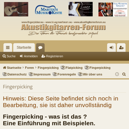
Startseite
ch
or
n
eg
Suche
Anmelden
Registrieren
ne
en
m
ist
Startseite
Foren
Fingerpicking
Flatpicking
Fingerpicking
llz
el
rie
S
Datenschutz
Impressum
Forenregeln
Wir über uns
u
ug
de
re
Fingerpicking
c
riff
n
n
h
Hinweis: Diese Seite befindet sich noch in
e
Bearbeitung, sie ist daher unvollständig
Fingerpicking - was ist das ?
Eine Einführung mit Beispielen.