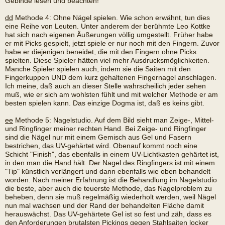
Gebinde lesen und beachten!
dd
Methode 4: Ohne Nägel spielen. Wie schon erwähnt, tun dies
eine Reihe von Leuten. Unter anderem der berühmte Leo Kottke
hat sich nach eigenen Äußerungen völlig umgestellt. Früher habe
er mit Picks gespielt, jetzt spiele er nur noch mit den Fingern. Zuvor
habe er diejenigen beneidet, die mit den Fingern ohne Picks
spielten. Diese Spieler hätten viel mehr Ausdrucksmöglichkeiten.
Manche Spieler spielen auch, indem sie die Saiten mit den
Fingerkuppen UND dem kurz gehaltenen Fingernagel anschlagen.
Ich meine, daß auch an dieser Stelle wahrscheilich jeder sehen
muß, wie er sich am wohlsten fühlt und mit welcher Methode er am
besten spielen kann. Das einzige Dogma ist, daß es keins gibt.
ee
Methode 5: Nagelstudio. Auf dem Bild sieht man Zeige-, Mittel-
und Ringfinger meiner rechten Hand. Bei Zeige- und Ringfinger
sind die Nägel nur mit einem Gemisch aus Gel und Fasern
bestrichen, das UV-gehärtet wird. Obenauf kommt noch eine
Schicht "Finish", das ebenfalls in einem UV-Lichtkasten gehärtet ist,
in den man die Hand hält. Der Nagel des Ringfingers ist mit einem
"Tip" künstlich verlängert und dann ebenfalls wie oben behandelt
worden. Nach meiner Erfahrung ist die Behandlung im Nagelstudio
die beste, aber auch die teuerste Methode, das Nagelproblem zu
beheben, denn sie muß regelmäßig wiederholt werden, weil Nägel
nun mal wachsen und der Rand der behandelten Fläche damit
herauswächst. Das UV-gehärtete Gel ist so fest und zäh, dass es
den Anforderungen brutalsten Pickings gegen Stahlsaiten locker