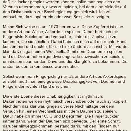
daß sie locker gespielt werden können, sollte man sogleich den
Versuch unternehmen, etwas zu spielen, bei dem eine Melodie auf
den Diskantsaiten zur Bassbegleitung gespielt wird. Ich will
versuchen, dazu später ein oder zwei Beispiele zu zeigen.
Meine Sichtweise so um 1973 herum war: Diese Zupferei ist eine
andere Art und Weise, Akkorde zu spielen. Daher hörte ich mir
Fingerstyle-Spieler an und versuchte, hinter die Zupfweise zu
kommen, die sie spielten. Dabei habe ich mich auf die rechte Hand
konzentriert und dachte, für die Linke ändere sich nichts. Mir wurde
klar, daß es galt, einen Wechselbaß mit dem Daumen zu spielen
und die Diskantnoten irgendwie ungerade dazwischen zu spielen,
um diesen spannenden Drive und die Klangfülle zu bekommen. Die
ersten beiden Erkenntnisse waren daher:
Selbst wenn man Fingerpickng nur als andere Art des Akkordspiels
ansieht, muß man eine gewisse Unabhängigkeit von Daumen und
Fingern der rechten Hand erreichen,
Die erste Ebene dieser Unabhängigkeit ist rhythmisch:
Diskantnoten werden rhythmisch verschoben oder auch synkopiert.
Nachdem das klar war, gingen diverse Nachmittage bei dem
Versuch hin, einen Wechselbass mit dem Daumen zu spielen.
Dafür habe ich immer C, G und D gegriffen. Die Finger zuckten
immer dann, wenn der Daumen sich bewegte. Der erste Schritt,
darüber hinwegzukommen, bestand darin, mit den Fingern nur