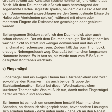
Größen sowohl aus Kunststoff (solche nehme ich) und welche aus
Blech. Mit dem Daumenpick läßt sich auch hervorragend der
sogenannte Carter-Begleitstil spielen, bei dem die Bass-Saiten mit
dem Daumennagel angeschlagen werden (meist ostinate Bässe die
Halbe oder Viertelnoten spielen), während mit einem oder
mehreren Fingern die Diskantsaiten geschlagen oder gebüstet
werden.
Bei langsamen Stücken streife ich den Daumenpick aber auch
schon einmal ab. Der mit dem Daumen erzeugte Ton klingt nämlich
weicher, nicht so straff und weniger dominierend und das kann
manchmal wünschenswert sein. Zudem fällt das vom Thumbpick
erzeugte Nebengeräusch weg. Das paßt bei manchen langsamen
Nummern besser. Es ist fast so, als würde man vom E-Baß zum
gezupften Kontrabaß wechseln.
e) Fingernägel
Fingernägel sind ein ewiges Thema bei Gitarrenspielern und zwar
sowohl bei den Klassikern, als auch bei der Gruppe der
Stahlsaitenfanatiker. Selbst bei diesen Weichsaitenspielern
kursieren Themen wie: Was muß ich tun, damit meine Fingernägel
härter werden ? und ähnliches.
Schlimmer ist es noch um unsereinen bestellt! Nach manchen
Abenden, an denen ich viel gespielt habe, bevor andere Lösungen
sich ergeben haben - dazu unten mehr - habe ich an den Nägeln