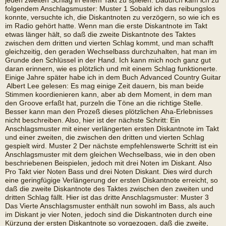
jeden zweiten Schlag in einem Takt zu spielen. Dadurch kam ich zu
folgendem Anschlagsmuster: Muster 1 Sobald ich das reibungslos
konnte, versuchte ich, die Diskantnoten zu verzögern, so wie ich es
im Radio gehört hatte. Wenn man die erste Diskantnote im Takt
etwas länger hält, so daß die zweite Diskantnote des Taktes
zwischen dem dritten und vierten Schlag kommt, und man schafft
gleichzeitig, den geraden Wechselbass durchzuhalten, hat man im
Grunde den Schlüssel in der Hand. Ich kann mich noch ganz gut
daran erinnern, wie es plötzlich und mit einem Schlag funktionerte.
Einige Jahre später habe ich in dem Buch Advanced Country Guitar
 Albert Lee gelesen: Es mag einige Zeit dauern, bis man beide
Stimmen koordienieren kann, aber ab dem Moment, in dem man
den Groove erfaßt hat, purzeln die Töne an die richtige Stelle.
Besser kann man den Prozeß dieses plötzlichen Aha-Erlebnisses
nicht beschreiben. Also, hier ist der nächste Schritt: Ein
Anschlagsmuster mit einer verlängerten ersten Diskantnote im Takt
und einer zweiten, die zwischen den dritten und vierten Schlag
gespielt wird. Muster 2 Der nächste empfehlenswerte Schritt ist ein
Anschlagsmuster mit dem gleichen Wechselbass, wie in den oben
beschriebenen Beispielen, jedoch mit drei Noten im Diskant. Also 
Pro Takt vier Noten Bass und drei Noten Diskant. Dies wird durch
eine geringfügige Verlängerung der ersten Diskantnote erreicht, so
daß die zweite Diskantnote des Taktes zwischen den zweiten und
dritten Schlag fällt. Hier ist das dritte Anschlagsmuster: Muster 3
Das Vierte Anschlagsmuster enthält nun sowohl im Bass, als auch
im Diskant je vier Noten, jedoch sind die Diskantnoten durch eine
Kürzung der ersten Diskantnote so vorgezogen, daß die zweite,