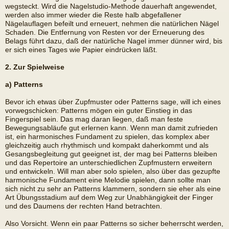
wegsteckt. Wird die Nagelstudio-Methode dauerhaft angewendet,
werden also immer wieder die Reste halb abgefallener
Nägelauflagen befeilt und erneuert, nehmen die natürlichen Nägel
Schaden. Die Entfernung von Resten vor der Erneuerung des
Belags führt dazu, daß der natürliche Nagel immer dünner wird, bis
er sich eines Tages wie Papier eindrücken läßt.
2. Zur Spielweise
a) Patterns
Bevor ich etwas über Zupfmuster oder Patterns sage, will ich eines
vorwegschicken: Patterns mögen ein guter Einstieg in das
Fingerspiel sein. Das mag daran liegen, daß man feste
Bewegungsabläufe gut erlernen kann. Wenn man damit zufrieden
ist, ein harmonisches Fundament zu spielen, das komplex aber
gleichzeitig auch rhythmisch und kompakt daherkommt und als
Gesangsbegleitung gut geeignet ist, der mag bei Patterns bleiben
und das Repertoire an unterschiedlichen Zupfmustern erweitern
und entwickeln. Will man aber solo spielen, also über das gezupfte
harmonische Fundament eine Melodie spielen, dann sollte man
sich nicht zu sehr an Patterns klammern, sondern sie eher als eine
Art Übungsstadium auf dem Weg zur Unabhängigkeit der Finger
und des Daumens der rechten Hand betrachten.
Also Vorsicht. Wenn ein paar Patterns so sicher beherrscht werden,