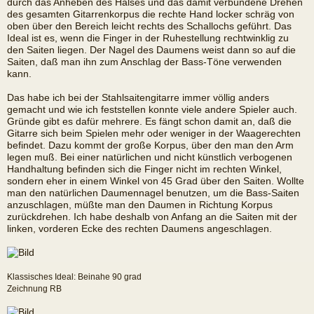
durch das Anheben des Halses und das damit verbundene Drehen
des gesamten Gitarrenkorpus die rechte Hand locker schräg von
oben über den Bereich leicht rechts des Schallochs geführt. Das
Ideal ist es, wenn die Finger in der Ruhestellung rechtwinklig zu
den Saiten liegen. Der Nagel des Daumens weist dann so auf die
Saiten, daß man ihn zum Anschlag der Bass-Töne verwenden
kann.
Das habe ich bei der Stahlsaitengitarre immer völlig anders
gemacht und wie ich feststellen konnte viele andere Spieler auch.
Gründe gibt es dafür mehrere. Es fängt schon damit an, daß die
Gitarre sich beim Spielen mehr oder weniger in der Waagerechten
befindet. Dazu kommt der große Korpus, über den man den Arm
legen muß. Bei einer natürlichen und nicht künstlich verbogenen
Handhaltung befinden sich die Finger nicht im rechten Winkel,
sondern eher in einem Winkel von 45 Grad über den Saiten. Wollte
man den natürlichen Daumennagel benutzen, um die Bass-Saiten
anzuschlagen, müßte man den Daumen in Richtung Korpus
zurückdrehen. Ich habe deshalb von Anfang an die Saiten mit der
linken, vorderen Ecke des rechten Daumens angeschlagen.
Klassisches Ideal: Beinahe 90 grad
Zeichnung RB