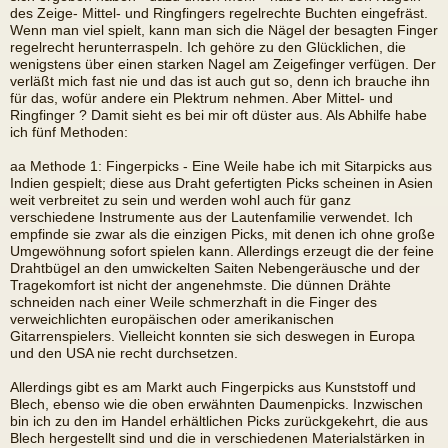
des Zeige- Mittel- und Ringfingers regelrechte Buchten eingefräst.
Wenn man viel spielt, kann man sich die Nägel der besagten Finger
regelrecht herunterraspeln. Ich gehöre zu den Glücklichen, die
wenigstens über einen starken Nagel am Zeigefinger verfügen. Der
verläßt mich fast nie und das ist auch gut so, denn ich brauche ihn
für das, wofür andere ein Plektrum nehmen. Aber Mittel- und
Ringfinger ? Damit sieht es bei mir oft düster aus. Als Abhilfe habe
ich fünf Methoden:
aa Methode 1: Fingerpicks - Eine Weile habe ich mit Sitarpicks aus
Indien gespielt; diese aus Draht gefertigten Picks scheinen in Asien
weit verbreitet zu sein und werden wohl auch für ganz
verschiedene Instrumente aus der Lautenfamilie verwendet. Ich
empfinde sie zwar als die einzigen Picks, mit denen ich ohne große
Umgewöhnung sofort spielen kann. Allerdings erzeugt die der feine
Drahtbügel an den umwickelten Saiten Nebengeräusche und der
Tragekomfort ist nicht der angenehmste. Die dünnen Drähte
schneiden nach einer Weile schmerzhaft in die Finger des
verweichlichten europäischen oder amerikanischen
Gitarrenspielers. Vielleicht konnten sie sich deswegen in Europa
und den USA nie recht durchsetzen.
Allerdings gibt es am Markt auch Fingerpicks aus Kunststoff und
Blech, ebenso wie die oben erwähnten Daumenpicks. Inzwischen
bin ich zu den im Handel erhältlichen Picks zurückgekehrt, die aus
Blech hergestellt sind und die in verschiedenen Materialstärken in