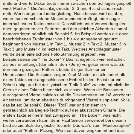
dritte und vierte Diskantnote immer zwischen den Schlägen gespielt
wird: Muster 4 Die Anschlagsmuster 2, 3 und 4 sind schon recht
nette Werkzeuge zur Liedbegleitung. Noch besser wird es aber,
wenn man verschiedene Muster aneinanderhängt, oder sogar
innerhalb eines Taktes mischt. Das will ich unter Verwendung der
oben gegebenen vier Patterns und den gleichen Akkorden einmal
demonstrieren nämlich mit Beispiel 5. Im Beispiel werden die oben
beschriebenen Zupfmuster von 1 bis 4 durchgehend genutzt,
beginnend von Muster 1 in Takt 1, Muster 2 in Takt 2, Muster 3 in
Takt 3 und Muster 4 im letzten Takt. Welches Anschlagsmuster
würde denn eine schöne Folk-Stimmung ergeben, wie
beispielsweise bei "The Boxer" ? Das ist eigentlich viel einfacher,
als es mir anfangs (damals in den 70ern) vorgekommen war. Zu
den oben gezeigten Patterns besteht eigentlich nur ein
Unterschied: Die Beispiele zeigen Zupf-Muster, die alle innerhalb
eines Taktes eine abgeschlossene Einheit bilden. Es ist nur ein
Schritt nötig, um bei der typischen "Folk-Rolle" zu sein, nämlich die
Grenze eines Taktes hinter sich zu lassen. Wenn die Bassnoten
durchgehend Viertel spielen und die Diskantnoten um 1/8 verzögert
einsetzen, um dann ebenfalls durchgehend Viertel zu spielen: Voila
das ist es: Beispiel 6. Dieser "Roll" war und ist ziemlich
gebräuchlich als Begleit-Technik auf der akustischen Gitarre. Die
ersten Takte erinnern fast zwingend an "The Boxer", was nicht
weiter verwundern kann, denn Paul Simon verwendet bei diesem
Lied so ziemlich die gleiche Technik. Das war's zum "Musterzupfen"
oder auch "Pattern-Picking. Wie man davon wegkommt und das