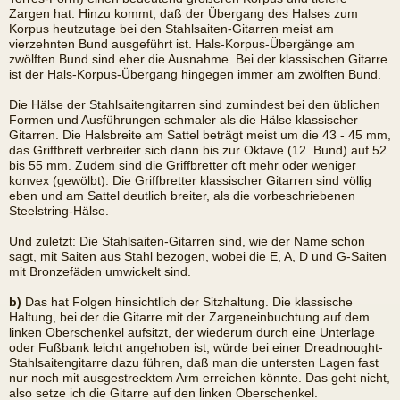
Zargen hat. Hinzu kommt, daß der Übergang des Halses zum
Korpus heutzutage bei den Stahlsaiten-Gitarren meist am
vierzehnten Bund ausgeführt ist. Hals-Korpus-Übergänge am
zwölften Bund sind eher die Ausnahme. Bei der klassischen Gitarre
ist der Hals-Korpus-Übergang hingegen immer am zwölften Bund.
Die Hälse der Stahlsaitengitarren sind zumindest bei den üblichen
Formen und Ausführungen schmaler als die Hälse klassischer
Gitarren. Die Halsbreite am Sattel beträgt meist um die 43 - 45 mm,
das Griffbrett verbreiter sich dann bis zur Oktave (12. Bund) auf 52
bis 55 mm. Zudem sind die Griffbretter oft mehr oder weniger
konvex (gewölbt). Die Griffbretter klassischer Gitarren sind völlig
eben und am Sattel deutlich breiter, als die vorbeschriebenen
Steelstring-Hälse.
Und zuletzt: Die Stahlsaiten-Gitarren sind, wie der Name schon
sagt, mit Saiten aus Stahl bezogen, wobei die E, A, D und G-Saiten
mit Bronzefäden umwickelt sind.
b)
Das hat Folgen hinsichtlich der Sitzhaltung. Die klassische
Haltung, bei der die Gitarre mit der Zargeneinbuchtung auf dem
linken Oberschenkel aufsitzt, der wiederum durch eine Unterlage
oder Fußbank leicht angehoben ist, würde bei einer Dreadnought-
Stahlsaitengitarre dazu führen, daß man die untersten Lagen fast
nur noch mit ausgestrecktem Arm erreichen könnte. Das geht nicht,
also setze ich die Gitarre auf den linken Oberschenkel.