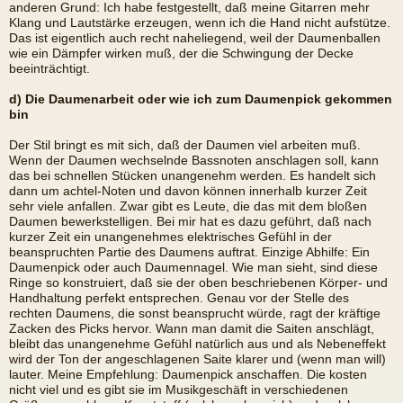
anderen Grund: Ich habe festgestellt, daß meine Gitarren mehr
Klang und Lautstärke erzeugen, wenn ich die Hand nicht aufstütze.
Das ist eigentlich auch recht naheliegend, weil der Daumenballen
wie ein Dämpfer wirken muß, der die Schwingung der Decke
beeinträchtigt.
d) Die Daumenarbeit oder wie ich zum Daumenpick gekommen
bin
Der Stil bringt es mit sich, daß der Daumen viel arbeiten muß.
Wenn der Daumen wechselnde Bassnoten anschlagen soll, kann
das bei schnellen Stücken unangenehm werden. Es handelt sich
dann um achtel-Noten und davon können innerhalb kurzer Zeit
sehr viele anfallen. Zwar gibt es Leute, die das mit dem bloßen
Daumen bewerkstelligen. Bei mir hat es dazu geführt, daß nach
kurzer Zeit ein unangenehmes elektrisches Gefühl in der
beanspruchten Partie des Daumens auftrat. Einzige Abhilfe: Ein
Daumenpick oder auch Daumennagel. Wie man sieht, sind diese
Ringe so konstruiert, daß sie der oben beschriebenen Körper- und
Handhaltung perfekt entsprechen. Genau vor der Stelle des
rechten Daumens, die sonst beansprucht würde, ragt der kräftige
Zacken des Picks hervor. Wann man damit die Saiten anschlägt,
bleibt das unangenehme Gefühl natürlich aus und als Nebeneffekt
wird der Ton der angeschlagenen Saite klarer und (wenn man will)
lauter. Meine Empfehlung: Daumenpick anschaffen. Die kosten
nicht viel und es gibt sie im Musikgeschäft in verschiedenen