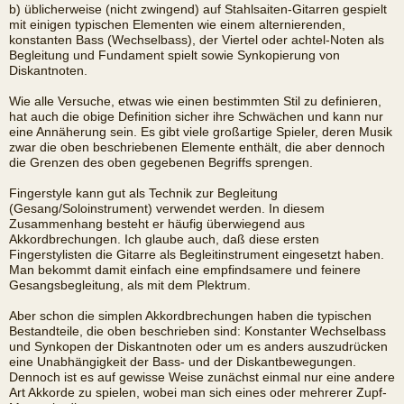
b) üblicherweise (nicht zwingend) auf Stahlsaiten-Gitarren gespielt
mit einigen typischen Elementen wie einem alternierenden,
konstanten Bass (Wechselbass), der Viertel oder achtel-Noten als
Begleitung und Fundament spielt sowie Synkopierung von
Diskantnoten.
Wie alle Versuche, etwas wie einen bestimmten Stil zu definieren,
hat auch die obige Definition sicher ihre Schwächen und kann nur
eine Annäherung sein. Es gibt viele großartige Spieler, deren Musik
zwar die oben beschriebenen Elemente enthält, die aber dennoch
die Grenzen des oben gegebenen Begriffs sprengen.
Fingerstyle kann gut als Technik zur Begleitung
(Gesang/Soloinstrument) verwendet werden. In diesem
Zusammenhang besteht er häufig überwiegend aus
Akkordbrechungen. Ich glaube auch, daß diese ersten
Fingerstylisten die Gitarre als Begleitinstrument eingesetzt haben.
Man bekommt damit einfach eine empfindsamere und feinere
Gesangsbegleitung, als mit dem Plektrum.
Aber schon die simplen Akkordbrechungen haben die typischen
Bestandteile, die oben beschrieben sind: Konstanter Wechselbass
und Synkopen der Diskantnoten oder um es anders auszudrücken
eine Unabhängigkeit der Bass- und der Diskantbewegungen.
Dennoch ist es auf gewisse Weise zunächst einmal nur eine andere
Art Akkorde zu spielen, wobei man sich eines oder mehrerer Zupf-