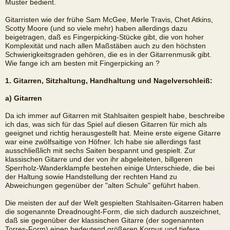
Muster bedient.
Gitarristen wie der frühe Sam McGee, Merle Travis, Chet Atkins,
Scotty Moore (und so viele mehr) haben allerdings dazu
beigetragen, daß es Fingerpicking-Stücke gibt, die von hoher
Komplexität und nach allen Maßstäben auch zu den höchsten
Schwierigkeitsgraden gehören, die es in der Gitarrenmusik gibt.
Wie fange ich am besten mit Fingerpicking an ?
1. Gitarren, Sitzhaltung, Handhaltung und Nagelverschleiß:
a) Gitarren
Da ich immer auf Gitarren mit Stahlsaiten gespielt habe, beschreibe
ich das, was sich für das Spiel auf diesen Gitarren für mich als
geeignet und richtig herausgestellt hat. Meine erste eigene Gitarre
war eine zwölfsaitige von Höfner. Ich habe sie allerdings fast
ausschließlich mit sechs Saiten bespannt und gespielt. Zur
klassischen Gitarre und der von ihr abgeleiteten, billgeren
Sperrholz-Wanderklampfe bestehen einige Unterschiede, die bei
der Haltung sowie Handstellung der rechten Hand zu
Abweichungen gegenüber der "alten Schule" geführt haben.
Die meisten der auf der Welt gespielten Stahlsaiten-Gitarren haben
die sogenannte Dreadnought-Form, die sich dadurch auszeichnet,
daß sie gegenüber der klassischen Gitarre (der sogenannten
Torres-Form) einen bedeutend größeren Korpus und tiefere