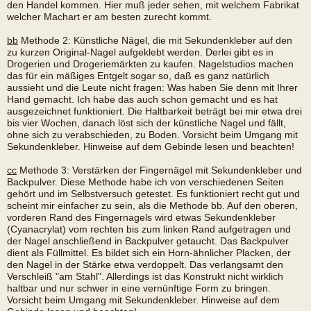
den Handel kommen. Hier muß jeder sehen, mit welchem Fabrikat
welcher Machart er am besten zurecht kommt.
bb
Methode 2: Künstliche Nägel, die mit Sekundenkleber auf den
zu kurzen Original-Nagel aufgeklebt werden. Derlei gibt es in
Drogerien und Drogeriemärkten zu kaufen. Nagelstudios machen
das für ein mäßiges Entgelt sogar so, daß es ganz natürlich
aussieht und die Leute nicht fragen: Was haben Sie denn mit Ihrer
Hand gemacht. Ich habe das auch schon gemacht und es hat
ausgezeichnet funktioniert. Die Haltbarkeit beträgt bei mir etwa drei
bis vier Wochen, danach löst sich der künstliche Nagel und fällt,
ohne sich zu verabschieden, zu Boden. Vorsicht beim Umgang mit
Sekundenkleber. Hinweise auf dem Gebinde lesen und beachten!
cc
Methode 3: Verstärken der Fingernägel mit Sekundenkleber und
Backpulver. Diese Methode habe ich von verschiedenen Seiten
gehört und im Selbstversuch getestet. Es funktioniert recht gut und
scheint mir einfacher zu sein, als die Methode bb. Auf den oberen,
vorderen Rand des Fingernagels wird etwas Sekundenkleber
(Cyanacrylat) vom rechten bis zum linken Rand aufgetragen und
der Nagel anschließend in Backpulver getaucht. Das Backpulver
dient als Füllmittel. Es bildet sich ein Horn-ähnlicher Placken, der
den Nagel in der Stärke etwa verdoppelt. Das verlangsamt den
Verschleiß "am Stahl". Allerdings ist das Konstrukt nicht wirklich
haltbar und nur schwer in eine vernünftige Form zu bringen.
Vorsicht beim Umgang mit Sekundenkleber. Hinweise auf dem