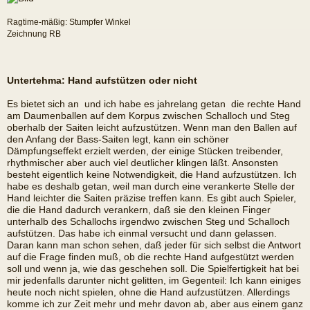
Ragtime-mäßig: Stumpfer Winkel
Zeichnung RB
Untertehma: Hand aufstützen oder nicht
Es bietet sich an  und ich habe es jahrelang getan  die rechte Hand
am Daumenballen auf dem Korpus zwischen Schalloch und Steg
oberhalb der Saiten leicht aufzustützen. Wenn man den Ballen auf
den Anfang der Bass-Saiten legt, kann ein schöner
Dämpfungseffekt erzielt werden, der einige Stücken treibender,
rhythmischer aber auch viel deutlicher klingen läßt. Ansonsten
besteht eigentlich keine Notwendigkeit, die Hand aufzustützen. Ich
habe es deshalb getan, weil man durch eine verankerte Stelle der
Hand leichter die Saiten präzise treffen kann. Es gibt auch Spieler,
die die Hand dadurch verankern, daß sie den kleinen Finger
unterhalb des Schallochs irgendwo zwischen Steg und Schalloch
aufstützen. Das habe ich einmal versucht und dann gelassen.
Daran kann man schon sehen, daß jeder für sich selbst die Antwort
auf die Frage finden muß, ob die rechte Hand aufgestützt werden
soll und wenn ja, wie das geschehen soll. Die Spielfertigkeit hat bei
mir jedenfalls darunter nicht gelitten, im Gegenteil: Ich kann einiges
heute noch nicht spielen, ohne die Hand aufzustützen. Allerdings
komme ich zur Zeit mehr und mehr davon ab, aber aus einem ganz