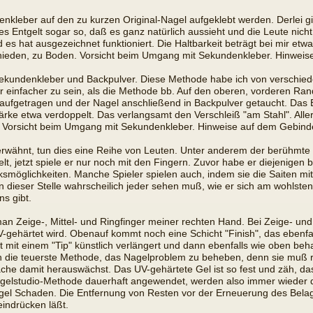
nkleber auf den zu kurzen Original-Nagel aufgeklebt werden. Derlei g
 Entgelt sogar so, daß es ganz natürlich aussieht und die Leute nicht
s hat ausgezeichnet funktioniert. Die Haltbarkeit beträgt bei mir etwa 
bschieden, zu Boden. Vorsicht beim Umgang mit Sekundenkleber. Hinwei
ekundenkleber und Backpulver. Diese Methode habe ich von verschied
 mir einfacher zu sein, als die Methode bb. Auf den oberen, vorderen 
ufgetragen und der Nagel anschließend in Backpulver getaucht. Das Back
rke etwa verdoppelt. Das verlangsamt den Verschleiß "am Stahl". Allerd
n. Vorsicht beim Umgang mit Sekundenkleber. Hinweise auf dem Gebind
rwähnt, tun dies eine Reihe von Leuten. Unter anderem der berühmte
ielt, jetzt spiele er nur noch mit den Fingern. Zuvor habe er diejenigen
ucksmöglichkeiten. Manche Spieler spielen auch, indem sie die Saiten
 dieser Stelle wahrscheilich jeder sehen muß, wie er sich am wohlste
ns gibt.
an Zeige-, Mittel- und Ringfinger meiner rechten Hand. Bei Zeige- und
gehärtet wird. Obenauf kommt noch eine Schicht "Finish", das ebenfall
t mit einem "Tip" künstlich verlängert und dann ebenfalls wie oben beh
h die teuerste Methode, das Nagelproblem zu beheben, denn sie muß r
he damit herauswächst. Das UV-gehärtete Gel ist so fest und zäh, das
Nagelstudio-Methode dauerhaft angewendet, werden also immer wieder d
ägel Schaden. Die Entfernung von Resten vor der Erneuerung des Belag
eindrücken läßt.