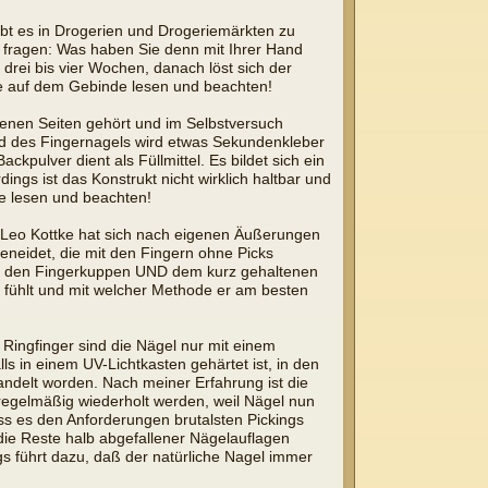
ibt es in Drogerien und Drogeriemärkten zu
 fragen: Was haben Sie denn mit Ihrer Hand
drei bis vier Wochen, danach löst sich der
se auf dem Gebinde lesen und beachten!
enen Seiten gehört und im Selbstversuch
Rand des Fingernagels wird etwas Sekundenkleber
pulver dient als Füllmittel. Es bildet sich ein
ings ist das Konstrukt nicht wirklich haltbar und
e lesen und beachten!
 Leo Kottke hat sich nach eigenen Äußerungen
 beneidet, die mit den Fingern ohne Picks
 mit den Fingerkuppen UND dem kurz gehaltenen
n fühlt und mit welcher Methode er am besten
 Ringfinger sind die Nägel nur mit einem
s in einem UV-Lichtkasten gehärtet ist, in den
andelt worden. Nach meiner Erfahrung ist die
egelmäßig wiederholt werden, weil Nägel nun
s es den Anforderungen brutalsten Pickings
ie Reste halb abgefallener Nägelauflagen
s führt dazu, daß der natürliche Nagel immer