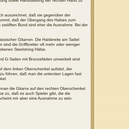
altung sowie Handstellung der rechten Hand zu
rch auszeichnet, daß sie gegenüber der
 kommt, daß der Übergang des Halses zum
 zwölften Bund sind eher die Ausnahme. Bei der
ssischer Gitarren. Die Halsbreite am Sattel
 sind die Griffbretter oft mehr oder weniger
riebenen Steelstring-Hälse.
und G-Saiten mit Bronzefäden umwickelt sind.
uf dem linken Oberschenkel aufsitzt, der
zu führen, daß man die untersten Lagen fast
kel.
 man die Gitarre auf den rechten Oberschenkel
be zu, daß es auch Spieler gibt, die die
 scheint mir aber eine Ausnahme zu sein.