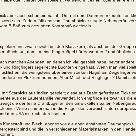
Halbe oder Viertelnoten spielen), während mit einem oder mehreren F
ck aber auch schon einmal ab. Der mit dem Daumen erzeugte Ton klingt
wert sein. Zudem fällt das vom Thumbpick erzeugte Nebengeräusch
n vom E-Baß zum gezupften Kontrabaß wechseln.
pielern und zwar sowohl bei den Klassikern, als auch bei der Gruppe de
 muß ich tun, damit meine Fingernägel härter werden ? und ähnliches.
 Nach manchen Abenden, an denen ich viel gespielt habe, bevor ander
- und Ringfingers regelrechte Buchten eingefräst. Wenn man viel spiel
lücklichen, die wenigstens über einen starken Nagel am Zeigefinger ver
 andere ein Plektrum nehmen. Aber Mittel- und Ringfinger ? Damit sieht 
mit Sitarpicks aus Indien gespielt; diese aus Draht gefertigten Picks sc
ente aus der Lautenfamilie verwendet. Ich empfinde sie zwar als die e
zeugt die der feine Drahtbügel an den umwickelten Saiten Nebengeräus
 einer Weile schmerzhaft in die Finger des verweichlichten europäisc
 und den USA nie recht durchsetzen.
us Kunststoff und Blech, ebenso wie die oben erwähnten Daumenpicks. 
h hergestellt sind und die in verschiedenen Materialstärken in den Ha
 kommt.