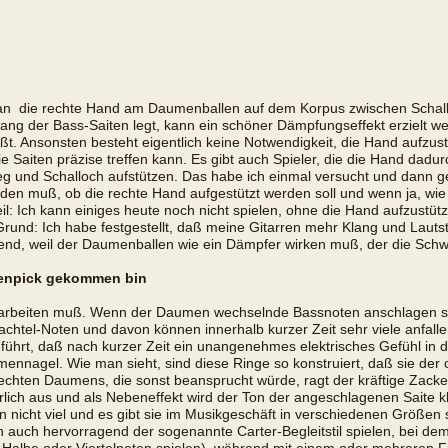
etan  die rechte Hand am Daumenballen auf dem Korpus zwischen Schall
ng der Bass-Saiten legt, kann ein schöner Dämpfungseffekt erzielt wer
läßt. Ansonsten besteht eigentlich keine Notwendigkeit, die Hand aufzu
 die Saiten präzise treffen kann. Es gibt auch Spieler, die die Hand dad
eg und Schalloch aufstützen. Das habe ich einmal versucht und dann
finden muß, ob die rechte Hand aufgestützt werden soll und wenn ja, wie 
teil: Ich kann einiges heute noch nicht spielen, ohne die Hand aufzustü
und: Ich habe festgestellt, daß meine Gitarren mehr Klang und Lautst
egend, weil der Daumenballen wie ein Dämpfer wirken muß, der die Schw
menpick gekommen bin
iel arbeiten muß. Wenn der Daumen wechselnde Bassnoten anschlagen so
tel-Noten und davon können innerhalb kurzer Zeit sehr viele anfallen
führt, daß nach kurzer Zeit ein unangenehmes elektrisches Gefühl in
mennagel. Wie man sieht, sind diese Ringe so konstruiert, daß sie d
rechten Daumens, die sonst beansprucht würde, ragt der kräftige Zack
lich aus und als Nebeneffekt wird der Ton der angeschlagenen Saite kl
nicht viel und es gibt sie im Musikgeschäft in verschiedenen Größen 
 auch hervorragend der sogenannte Carter-Begleitstil spielen, bei 