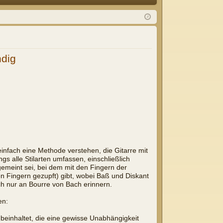
Q
m
ist
el
rie
de
re
ndig
n
n
einfach eine Methode verstehen, die Gitarre mit
s alle Stilarten umfassen, einschließlich
 gemeint sei, bei dem mit den Fingern der
n Fingern gezupft) gibt, wobei Baß und Diskant
h nur an Bourre von Bach erinnern.
en:
 beinhaltet, die eine gewisse Unabhängigkeit