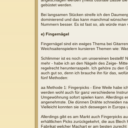
angeschlagen werden (meist ostinate Bässe die 
gebüstet werden.
Bei langsamen Stücken streife ich den Daumenpi
dominierend und das kann manchmal wünschens
Nummern besser. Es ist fast so, als würde ma
e) Fingernägel
Fingernägel sind ein ewiges Thema bei Gitarrens
Weichsaitenspielern kursieren Themen wie: Was
Schlimmer ist es noch um unsereinen bestellt!
mehr - habe ich an den Nägeln des Zeige- Mittel
regelrecht herunterraspeln. Ich gehöre zu den G
auch gut so, denn ich brauche ihn für das, wofür
fünf Methoden:
aa Methode 1: Fingerpicks - Eine Weile habe ich 
werden wohl auch für ganz verschiedene Instrum
Umgewöhnung sofort spielen kann. Allerdings er
angenehmste. Die dünnen Drähte schneiden nach
Vielleicht konnten sie sich deswegen in Europa
Allerdings gibt es am Markt auch Fingerpicks a
erhältlichen Picks zurückgekehrt, die aus Blec
Fabrikat welcher Machart er am besten zurecht