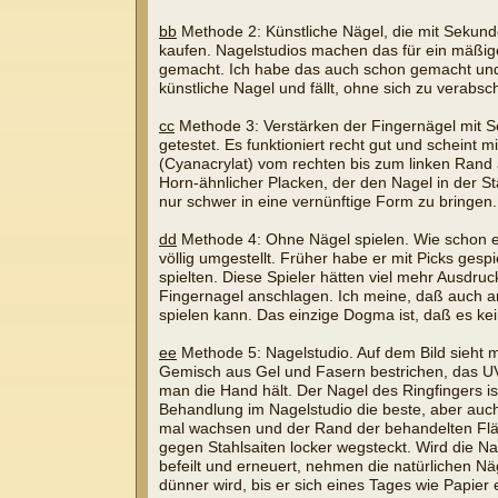
bb
Methode 2: Künstliche Nägel, die mit Sekunde
kaufen. Nagelstudios machen das für ein mäßiges
gemacht. Ich habe das auch schon gemacht und e
künstliche Nagel und fällt, ohne sich zu vera
cc
Methode 3: Verstärken der Fingernägel mit S
getestet. Es funktioniert recht gut und scheint
(Cyanacrylat) vom rechten bis zum linken Rand a
Horn-ähnlicher Placken, der den Nagel in der Stä
nur schwer in eine vernünftige Form zu bringe
dd
Methode 4: Ohne Nägel spielen. Wie schon e
völlig umgestellt. Früher habe er mit Picks gesp
spielten. Diese Spieler hätten viel mehr Ausdr
Fingernagel anschlagen. Ich meine, daß auch an
spielen kann. Das einzige Dogma ist, daß es kei
ee
Methode 5: Nagelstudio. Auf dem Bild sieht m
Gemisch aus Gel und Fasern bestrichen, das UV-
man die Hand hält. Der Nagel des Ringfingers is
Behandlung im Nagelstudio die beste, aber auc
mal wachsen und der Rand der behandelten Fläc
gegen Stahlsaiten locker wegsteckt. Wird die 
befeilt und erneuert, nehmen die natürlichen N
dünner wird, bis er sich eines Tages wie Papier 