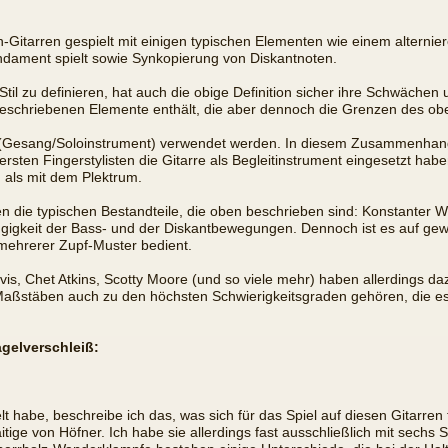
en-Gitarren gespielt mit einigen typischen Elementen wie einem altern
undament spielt sowie Synkopierung von Diskantnoten.
til zu definieren, hat auch die obige Definition sicher ihre Schwächen 
 beschriebenen Elemente enthält, die aber dennoch die Grenzen des o
ng (Gesang/Soloinstrument) verwendet werden. In diesem Zusammenhan
rsten Fingerstylisten die Gitarre als Begleitinstrument eingesetzt ha
als mit dem Plektrum.
 die typischen Bestandteile, die oben beschrieben sind: Konstanter
gkeit der Bass- und der Diskantbewegungen. Dennoch ist es auf gewi
mehrerer Zupf-Muster bedient.
vis, Chet Atkins, Scotty Moore (und so viele mehr) haben allerdings d
 Maßstäben auch zu den höchsten Schwierigkeitsgraden gehören, die es 
agelverschleiß:
lt habe, beschreibe ich das, was sich für das Spiel auf diesen Gitarren 
itige von Höfner. Ich habe sie allerdings fast ausschließlich mit sechs 