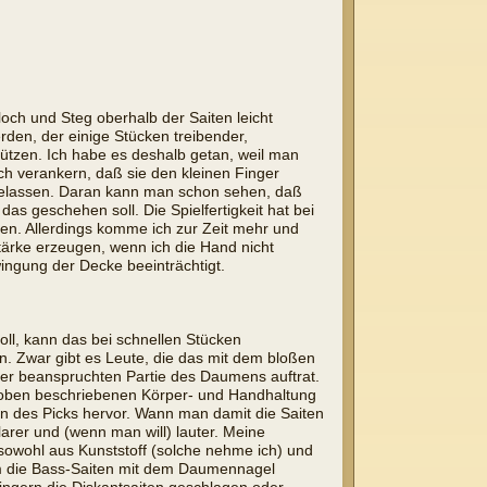
och und Steg oberhalb der Saiten leicht
den, der einige Stücken treibender,
stützen. Ich habe es deshalb getan, weil man
urch verankern, daß sie den kleinen Finger
 gelassen. Daran kann man schon sehen, daß
das geschehen soll. Die Spielfertigkeit hat bei
tzen. Allerdings komme ich zur Zeit mehr und
ärke erzeugen, wenn ich die Hand nicht
ingung der Decke beeinträchtigt.
ll, kann das bei schnellen Stücken
. Zwar gibt es Leute, die das mit dem bloßen
 der beanspruchten Partie des Daumens auftrat.
er oben beschriebenen Körper- und Handhaltung
en des Picks hervor. Wann man damit die Saiten
arer und (wenn man will) lauter. Meine
sowohl aus Kunststoff (solche nehme ich) und
dem die Bass-Saiten mit dem Daumennagel