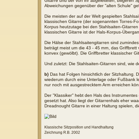
Gitarre und der von ihr abgeleiteten, billgere
Abweichungen gegenüber der "alten Schule" ge
Die meisten der auf der Welt gespielten Stahls
klassischen Gitarre (der sogenannten Torres-F
Korpus heutzutage bei den Stahlsaiten-Gitarre
klassischen Gitarre ist der Hals-Korpus-Überg
Die Hälse der Stahlsaitengitarren sind zumindes
beträgt meist um die 43 - 45 mm, das Griffbrett
konvex (gewölbt). Die Griffbretter klassischer Gi
Und zuletzt: Die Stahlsaiten-Gitarren sind, wie
b)
Das hat Folgen hinsichtlich der Sitzhaltung. 
wiederum durch eine Unterlage oder Fußbank lei
nur noch mit ausgestrecktem Arm erreichen könnt
Der "Klassiker" hebt den Hals des Instrumente
gesetzt hat. Also liegt der Gitarrenhals eher wa
Dreadnought Gitarre in einer Haltung spielen, d
Klassische Sitzposition und Handhaltung
Zeichnung R.B. 2002