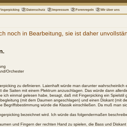
Fingerpicking
Datenschutz
Impressum
Forenregeln
Wir über uns
ch noch in Bearbeitung, sie ist daher unvollstä
n.
tung
Band/Orchester
erpicking zu definieren. Laienhaft würde man darunter wahrscheinlich 
t die Saiten mit einem Plektrum anzuschlagen. Das würde dann allerding
e ich einmal gelesen habe, besagt, daß mit Fingerpicking ein Spielstil
sbegleitung (mit dem Daumen angeschlagen) und einen Diskant (mit de
 Begriffsbestimmung würde die Klassik einschließen. Da muß man sic
ngerpicking bezeichnet wird. Ich würde das folgendermaßen beschreib
 Daumen und Fingern der rechten Hand zu spielen, die Bass und Diskant