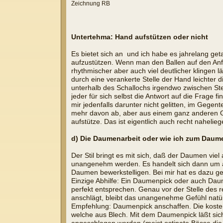
Zeichnung RB
Untertehma: Hand aufstützen oder nicht
Es bietet sich an  und ich habe es jahrelang g
aufzustützen. Wenn man den Ballen auf den Anfa
rhythmischer aber auch viel deutlicher klingen 
durch eine verankerte Stelle der Hand leichter
unterhalb des Schallochs irgendwo zwischen St
jeder für sich selbst die Antwort auf die Frage 
mir jedenfalls darunter nicht gelitten, im Gegen
mehr davon ab, aber aus einem ganz anderen Gr
aufstütze. Das ist eigentlich auch recht naheli
d) Die Daumenarbeit oder wie ich zum Dau
Der Stil bringt es mit sich, daß der Daumen v
unangenehm werden. Es handelt sich dann um ach
Daumen bewerkstelligen. Bei mir hat es dazu ge
Einzige Abhilfe: Ein Daumenpick oder auch Dau
perfekt entsprechen. Genau vor der Stelle des 
anschlägt, bleibt das unangenehme Gefühl natür
Empfehlung: Daumenpick anschaffen. Die kosten 
welche aus Blech. Mit dem Daumenpick läßt sich