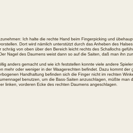
unehmen: Ich halte die rechte Hand beim Fingerpicking und übehaupt b
 vorstellen. Dort wird nämlich unterstützt durch das Anheben des Hal
schräg von oben über den Bereich leicht rechts des Schallochs geführt.
n. Der Nagel des Daumens weist dann so auf die Saiten, daß man ihn 
öllig anders gemacht und wie ich feststellen konnte viele andere Spiele
elen mehr oder weniger in der Waagerechten befindet. Dazu kommt der
 verbogenen Handhaltung befinden sich die Finger nicht im rechten Win
Daumennagel benutzen, um die Bass-Saiten anzuschlagen, müßte man 
 der linken, vorderen Ecke des rechten Daumens angeschlagen.