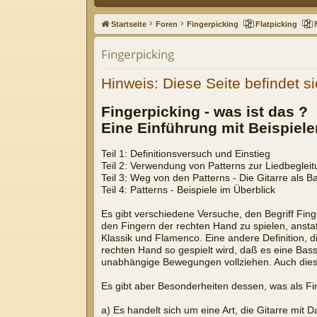
ne
Startseite
Foren
Fingerpicking
Flatpicking
llz
Fingerpicking
ug
Hinweis: Diese Seite befindet si
riff
Fingerpicking - was ist das ?
Eine Einführung mit Beispiele
Teil 1: Definitionsversuch und Einstieg
Teil 2: Verwendung von Patterns zur Liedbeglei
Teil 3: Weg von den Patterns - Die Gitarre als 
Teil 4: Patterns - Beispiele im Überblick
Es gibt verschiedene Versuche, den Begriff Fing
den Fingern der rechten Hand zu spielen, anstat
Klassik und Flamenco. Eine andere Definition, di
rechten Hand so gespielt wird, daß es eine Bas
unabhängige Bewegungen vollziehen. Auch diese
Es gibt aber Besonderheiten dessen, was als Fi
a) Es handelt sich um eine Art, die Gitarre mit