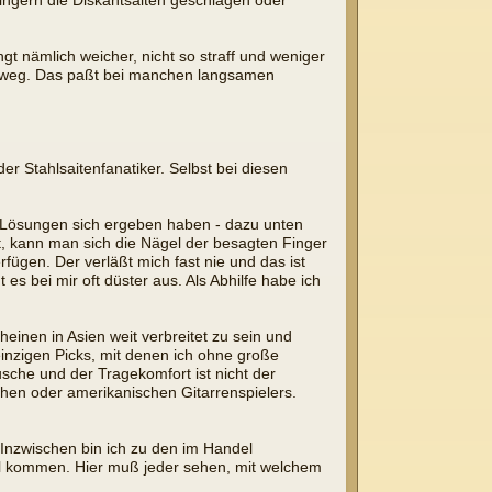
ingern die Diskantsaiten geschlagen oder
 nämlich weicher, nicht so straff und weniger
 weg. Das paßt bei manchen langsamen
r Stahlsaitenfanatiker. Selbst bei diesen
e Lösungen sich ergeben haben - dazu unten
t, kann man sich die Nägel der besagten Finger
fügen. Der verläßt mich fast nie und das ist
es bei mir oft düster aus. Als Abhilfe habe ich
heinen in Asien weit verbreitet zu sein und
inzigen Picks, mit denen ich ohne große
che und der Tragekomfort ist nicht der
hen oder amerikanischen Gitarrenspielers.
Inzwischen bin ich zu den im Handel
ndel kommen. Hier muß jeder sehen, mit welchem