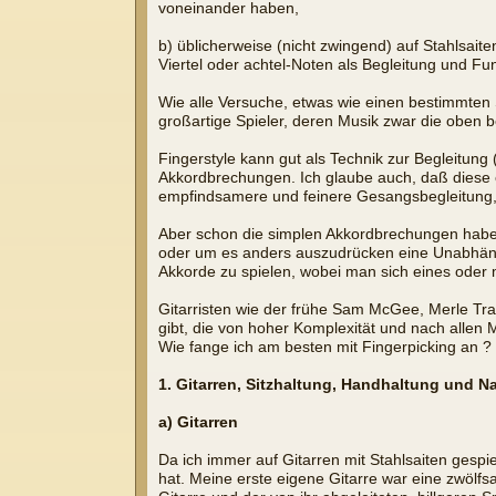
voneinander haben,
b) üblicherweise (nicht zwingend) auf Stahlsait
Viertel oder achtel-Noten als Begleitung und F
Wie alle Versuche, etwas wie einen bestimmten S
großartige Spieler, deren Musik zwar die oben
Fingerstyle kann gut als Technik zur Begleitu
Akkordbrechungen. Ich glaube auch, daß diese e
empfindsamere und feinere Gesangsbegleitung, 
Aber schon die simplen Akkordbrechungen haben
oder um es anders auszudrücken eine Unabhängi
Akkorde zu spielen, wobei man sich eines oder 
Gitarristen wie der frühe Sam McGee, Merle Tra
gibt, die von hoher Komplexität und nach allen
Wie fange ich am besten mit Fingerpicking an ?
1. Gitarren, Sitzhaltung, Handhaltung und N
a) Gitarren
Da ich immer auf Gitarren mit Stahlsaiten gespie
hat. Meine erste eigene Gitarre war eine zwölfsa