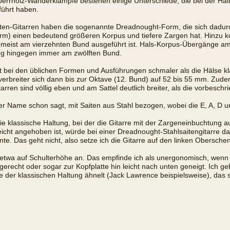
n Sperrholz-Wanderklampfe bestehen einige Unterschiede, die bei der H
führt haben.
aiten-Gitarren haben die sogenannte Dreadnought-Form, die sich dadu
orm) einen bedeutend größeren Korpus und tiefere Zargen hat. Hinzu
n meist am vierzehnten Bund ausgeführt ist. Hals-Korpus-Übergänge am
ang hingegen immer am zwölften Bund.
t bei den üblichen Formen und Ausführungen schmaler als die Hälse kla
 verbreiter sich dann bis zur Oktave (12. Bund) auf 52 bis 55 mm. Zudem
tarren sind völlig eben und am Sattel deutlich breiter, als die vorbesch
 der Name schon sagt, mit Saiten aus Stahl bezogen, wobei die E, A, D 
Die klassische Haltung, bei der die Gitarre mit der Zargeneinbuchtung a
cht angehoben ist, würde bei einer Dreadnought-Stahlsaitengitarre da
e. Das geht nicht, also setze ich die Gitarre auf den linken Oberschen
s etwa auf Schulterhöhe an. Das empfinde ich als unergonomisch, wenn
agerecht oder sogar zur Kopfplatte hin leicht nach unten geneigt. Ich ge
ie der klassischen Haltung ähnelt (Jack Lawrence beispielsweise), das