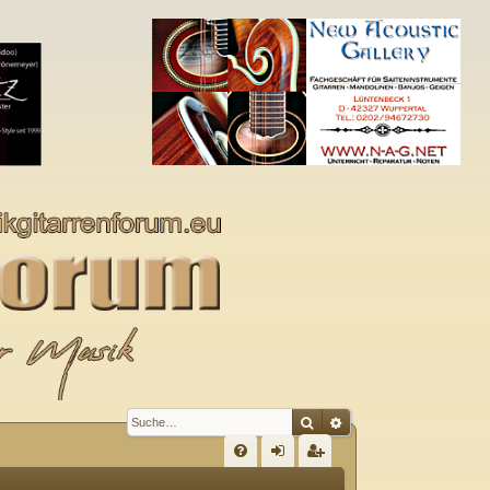
Suche
Erweiterte Suche
S
FA
n
eg