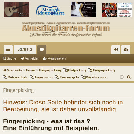
Startseite
ch
or
n
eg
Suche
Anmelden
Registrieren
ne
en
m
ist
Startseite
Foren
Fingerpicking
Flatpicking
Fingerpicking
llz
el
rie
S
Datenschutz
Impressum
Forenregeln
Wir über uns
u
ug
de
re
Fingerpicking
c
riff
n
n
h
Hinweis: Diese Seite befindet sich noch in
e
Bearbeitung, sie ist daher unvollständig
Fingerpicking - was ist das ?
Eine Einführung mit Beispielen.