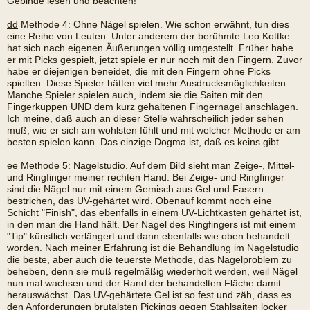
Gebinde lesen und beachten!
dd
Methode 4: Ohne Nägel spielen. Wie schon erwähnt, tun dies
eine Reihe von Leuten. Unter anderem der berühmte Leo Kottke
hat sich nach eigenen Äußerungen völlig umgestellt. Früher habe
er mit Picks gespielt, jetzt spiele er nur noch mit den Fingern. Zuvor
habe er diejenigen beneidet, die mit den Fingern ohne Picks
spielten. Diese Spieler hätten viel mehr Ausdrucksmöglichkeiten.
Manche Spieler spielen auch, indem sie die Saiten mit den
Fingerkuppen UND dem kurz gehaltenen Fingernagel anschlagen.
Ich meine, daß auch an dieser Stelle wahrscheilich jeder sehen
muß, wie er sich am wohlsten fühlt und mit welcher Methode er am
besten spielen kann. Das einzige Dogma ist, daß es keins gibt.
ee
Methode 5: Nagelstudio. Auf dem Bild sieht man Zeige-, Mittel-
und Ringfinger meiner rechten Hand. Bei Zeige- und Ringfinger
sind die Nägel nur mit einem Gemisch aus Gel und Fasern
bestrichen, das UV-gehärtet wird. Obenauf kommt noch eine
Schicht "Finish", das ebenfalls in einem UV-Lichtkasten gehärtet ist,
in den man die Hand hält. Der Nagel des Ringfingers ist mit einem
"Tip" künstlich verlängert und dann ebenfalls wie oben behandelt
worden. Nach meiner Erfahrung ist die Behandlung im Nagelstudio
die beste, aber auch die teuerste Methode, das Nagelproblem zu
beheben, denn sie muß regelmäßig wiederholt werden, weil Nägel
nun mal wachsen und der Rand der behandelten Fläche damit
herauswächst. Das UV-gehärtete Gel ist so fest und zäh, dass es
den Anforderungen brutalsten Pickings gegen Stahlsaiten locker