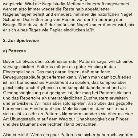
wegsteckt. Wird die Nagelstudio-Methode dauerhaft angewendet,
werden also immer wieder die Reste halb abgefallener
Nägelauflagen befeilt und erneuert, nehmen die natürlichen Nägel
Schaden. Die Entfernung von Resten vor der Erneuerung des
Belags führt dazu, daß der natürliche Nagel immer dünner wird, bis
er sich eines Tages wie Papier eindrücken läßt.
2. Zur Spielweise
a) Patterns
Bevor ich etwas über Zupfmuster oder Patterns sage, will ich eines
vorwegschicken: Patterns mögen ein guter Einstieg in das
Fingerspiel sein. Das mag daran liegen, daß man feste
Bewegungsabläufe gut erlernen kann. Wenn man damit zufrieden
ist, ein harmonisches Fundament zu spielen, das komplex aber
gleichzeitig auch rhythmisch und kompakt daherkommt und als
Gesangsbegleitung gut geeignet ist, der mag bei Patterns bleiben
und das Repertoire an unterschiedlichen Zupfmustern erweitern
und entwickeln. Will man aber solo spielen, also über das gezupfte
harmonische Fundament eine Melodie spielen, dann sollte man
sich nicht zu sehr an Patterns klammern, sondern sie eher als eine
Art Übungsstadium auf dem Weg zur Unabhängigkeit der Finger
und des Daumens der rechten Hand betrachten.
Also Vorsicht. Wenn ein paar Patterns so sicher beherrscht werden,