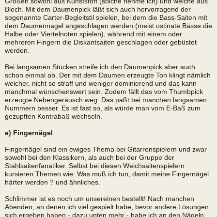
Größen sowohl aus Kunststoff (solche nehme ich) und welche aus
Blech. Mit dem Daumenpick läßt sich auch hervorragend der
sogenannte Carter-Begleitstil spielen, bei dem die Bass-Saiten mit
dem Daumennagel angeschlagen werden (meist ostinate Bässe die
Halbe oder Viertelnoten spielen), während mit einem oder
mehreren Fingern die Diskantsaiten geschlagen oder gebüstet
werden.
Bei langsamen Stücken streife ich den Daumenpick aber auch
schon einmal ab. Der mit dem Daumen erzeugte Ton klingt nämlich
weicher, nicht so straff und weniger dominierend und das kann
manchmal wünschenswert sein. Zudem fällt das vom Thumbpick
erzeugte Nebengeräusch weg. Das paßt bei manchen langsamen
Nummern besser. Es ist fast so, als würde man vom E-Baß zum
gezupften Kontrabaß wechseln.
e) Fingernägel
Fingernägel sind ein ewiges Thema bei Gitarrenspielern und zwar
sowohl bei den Klassikern, als auch bei der Gruppe der
Stahlsaitenfanatiker. Selbst bei diesen Weichsaitenspielern
kursieren Themen wie: Was muß ich tun, damit meine Fingernägel
härter werden ? und ähnliches.
Schlimmer ist es noch um unsereinen bestellt! Nach manchen
Abenden, an denen ich viel gespielt habe, bevor andere Lösungen
sich ergeben haben - dazu unten mehr - habe ich an den Nägeln