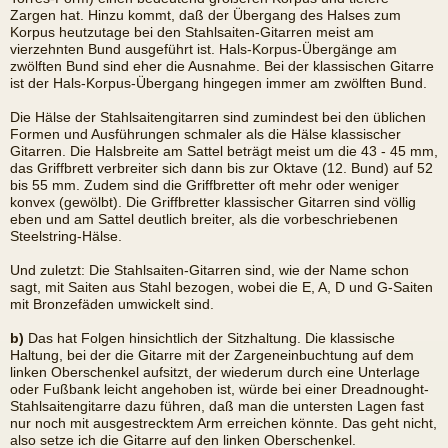
Zargen hat. Hinzu kommt, daß der Übergang des Halses zum
Korpus heutzutage bei den Stahlsaiten-Gitarren meist am
vierzehnten Bund ausgeführt ist. Hals-Korpus-Übergänge am
zwölften Bund sind eher die Ausnahme. Bei der klassischen Gitarre
ist der Hals-Korpus-Übergang hingegen immer am zwölften Bund.
Die Hälse der Stahlsaitengitarren sind zumindest bei den üblichen
Formen und Ausführungen schmaler als die Hälse klassischer
Gitarren. Die Halsbreite am Sattel beträgt meist um die 43 - 45 mm,
das Griffbrett verbreiter sich dann bis zur Oktave (12. Bund) auf 52
bis 55 mm. Zudem sind die Griffbretter oft mehr oder weniger
konvex (gewölbt). Die Griffbretter klassischer Gitarren sind völlig
eben und am Sattel deutlich breiter, als die vorbeschriebenen
Steelstring-Hälse.
Und zuletzt: Die Stahlsaiten-Gitarren sind, wie der Name schon
sagt, mit Saiten aus Stahl bezogen, wobei die E, A, D und G-Saiten
mit Bronzefäden umwickelt sind.
b)
Das hat Folgen hinsichtlich der Sitzhaltung. Die klassische
Haltung, bei der die Gitarre mit der Zargeneinbuchtung auf dem
linken Oberschenkel aufsitzt, der wiederum durch eine Unterlage
oder Fußbank leicht angehoben ist, würde bei einer Dreadnought-
Stahlsaitengitarre dazu führen, daß man die untersten Lagen fast
nur noch mit ausgestrecktem Arm erreichen könnte. Das geht nicht,
also setze ich die Gitarre auf den linken Oberschenkel.