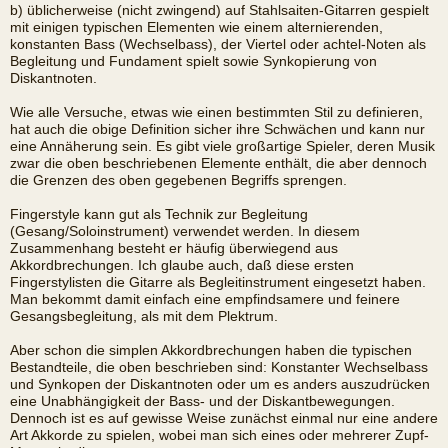
b) üblicherweise (nicht zwingend) auf Stahlsaiten-Gitarren gespielt
mit einigen typischen Elementen wie einem alternierenden,
konstanten Bass (Wechselbass), der Viertel oder achtel-Noten als
Begleitung und Fundament spielt sowie Synkopierung von
Diskantnoten.
Wie alle Versuche, etwas wie einen bestimmten Stil zu definieren,
hat auch die obige Definition sicher ihre Schwächen und kann nur
eine Annäherung sein. Es gibt viele großartige Spieler, deren Musik
zwar die oben beschriebenen Elemente enthält, die aber dennoch
die Grenzen des oben gegebenen Begriffs sprengen.
Fingerstyle kann gut als Technik zur Begleitung
(Gesang/Soloinstrument) verwendet werden. In diesem
Zusammenhang besteht er häufig überwiegend aus
Akkordbrechungen. Ich glaube auch, daß diese ersten
Fingerstylisten die Gitarre als Begleitinstrument eingesetzt haben.
Man bekommt damit einfach eine empfindsamere und feinere
Gesangsbegleitung, als mit dem Plektrum.
Aber schon die simplen Akkordbrechungen haben die typischen
Bestandteile, die oben beschrieben sind: Konstanter Wechselbass
und Synkopen der Diskantnoten oder um es anders auszudrücken
eine Unabhängigkeit der Bass- und der Diskantbewegungen.
Dennoch ist es auf gewisse Weise zunächst einmal nur eine andere
Art Akkorde zu spielen, wobei man sich eines oder mehrerer Zupf-