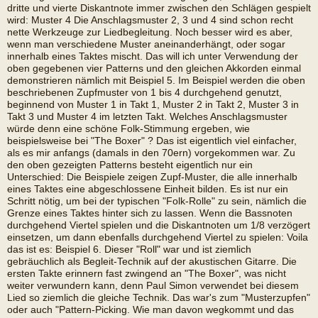
dritte und vierte Diskantnote immer zwischen den Schlägen gespielt
wird: Muster 4 Die Anschlagsmuster 2, 3 und 4 sind schon recht
nette Werkzeuge zur Liedbegleitung. Noch besser wird es aber,
wenn man verschiedene Muster aneinanderhängt, oder sogar
innerhalb eines Taktes mischt. Das will ich unter Verwendung der
oben gegebenen vier Patterns und den gleichen Akkorden einmal
demonstrieren nämlich mit Beispiel 5. Im Beispiel werden die oben
beschriebenen Zupfmuster von 1 bis 4 durchgehend genutzt,
beginnend von Muster 1 in Takt 1, Muster 2 in Takt 2, Muster 3 in
Takt 3 und Muster 4 im letzten Takt. Welches Anschlagsmuster
würde denn eine schöne Folk-Stimmung ergeben, wie
beispielsweise bei "The Boxer" ? Das ist eigentlich viel einfacher,
als es mir anfangs (damals in den 70ern) vorgekommen war. Zu
den oben gezeigten Patterns besteht eigentlich nur ein
Unterschied: Die Beispiele zeigen Zupf-Muster, die alle innerhalb
eines Taktes eine abgeschlossene Einheit bilden. Es ist nur ein
Schritt nötig, um bei der typischen "Folk-Rolle" zu sein, nämlich die
Grenze eines Taktes hinter sich zu lassen. Wenn die Bassnoten
durchgehend Viertel spielen und die Diskantnoten um 1/8 verzögert
einsetzen, um dann ebenfalls durchgehend Viertel zu spielen: Voila
das ist es: Beispiel 6. Dieser "Roll" war und ist ziemlich
gebräuchlich als Begleit-Technik auf der akustischen Gitarre. Die
ersten Takte erinnern fast zwingend an "The Boxer", was nicht
weiter verwundern kann, denn Paul Simon verwendet bei diesem
Lied so ziemlich die gleiche Technik. Das war's zum "Musterzupfen"
oder auch "Pattern-Picking. Wie man davon wegkommt und das