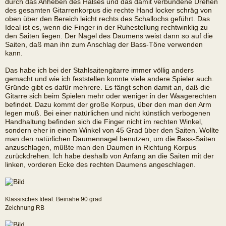
durch das Anheben des Halses und das damit verbundene Drehen
des gesamten Gitarrenkorpus die rechte Hand locker schräg von
oben über den Bereich leicht rechts des Schallochs geführt. Das
Ideal ist es, wenn die Finger in der Ruhestellung rechtwinklig zu
den Saiten liegen. Der Nagel des Daumens weist dann so auf die
Saiten, daß man ihn zum Anschlag der Bass-Töne verwenden
kann.
Das habe ich bei der Stahlsaitengitarre immer völlig anders
gemacht und wie ich feststellen konnte viele andere Spieler auch.
Gründe gibt es dafür mehrere. Es fängt schon damit an, daß die
Gitarre sich beim Spielen mehr oder weniger in der Waagerechten
befindet. Dazu kommt der große Korpus, über den man den Arm
legen muß. Bei einer natürlichen und nicht künstlich verbogenen
Handhaltung befinden sich die Finger nicht im rechten Winkel,
sondern eher in einem Winkel von 45 Grad über den Saiten. Wollte
man den natürlichen Daumennagel benutzen, um die Bass-Saiten
anzuschlagen, müßte man den Daumen in Richtung Korpus
zurückdrehen. Ich habe deshalb von Anfang an die Saiten mit der
linken, vorderen Ecke des rechten Daumens angeschlagen.
Klassisches Ideal: Beinahe 90 grad
Zeichnung RB