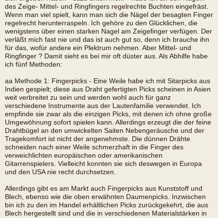
des Zeige- Mittel- und Ringfingers regelrechte Buchten eingefräst.
Wenn man viel spielt, kann man sich die Nägel der besagten Finger
regelrecht herunterraspeln. Ich gehöre zu den Glücklichen, die
wenigstens über einen starken Nagel am Zeigefinger verfügen. Der
verläßt mich fast nie und das ist auch gut so, denn ich brauche ihn
für das, wofür andere ein Plektrum nehmen. Aber Mittel- und
Ringfinger ? Damit sieht es bei mir oft düster aus. Als Abhilfe habe
ich fünf Methoden:
aa Methode 1: Fingerpicks - Eine Weile habe ich mit Sitarpicks aus
Indien gespielt; diese aus Draht gefertigten Picks scheinen in Asien
weit verbreitet zu sein und werden wohl auch für ganz
verschiedene Instrumente aus der Lautenfamilie verwendet. Ich
empfinde sie zwar als die einzigen Picks, mit denen ich ohne große
Umgewöhnung sofort spielen kann. Allerdings erzeugt die der feine
Drahtbügel an den umwickelten Saiten Nebengeräusche und der
Tragekomfort ist nicht der angenehmste. Die dünnen Drähte
schneiden nach einer Weile schmerzhaft in die Finger des
verweichlichten europäischen oder amerikanischen
Gitarrenspielers. Vielleicht konnten sie sich deswegen in Europa
und den USA nie recht durchsetzen.
Allerdings gibt es am Markt auch Fingerpicks aus Kunststoff und
Blech, ebenso wie die oben erwähnten Daumenpicks. Inzwischen
bin ich zu den im Handel erhältlichen Picks zurückgekehrt, die aus
Blech hergestellt sind und die in verschiedenen Materialstärken in