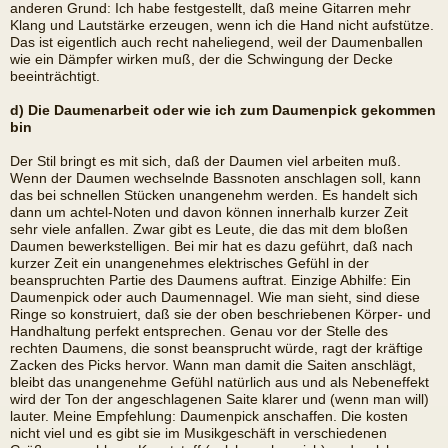
anderen Grund: Ich habe festgestellt, daß meine Gitarren mehr
Klang und Lautstärke erzeugen, wenn ich die Hand nicht aufstütze.
Das ist eigentlich auch recht naheliegend, weil der Daumenballen
wie ein Dämpfer wirken muß, der die Schwingung der Decke
beeinträchtigt.
d) Die Daumenarbeit oder wie ich zum Daumenpick gekommen
bin
Der Stil bringt es mit sich, daß der Daumen viel arbeiten muß.
Wenn der Daumen wechselnde Bassnoten anschlagen soll, kann
das bei schnellen Stücken unangenehm werden. Es handelt sich
dann um achtel-Noten und davon können innerhalb kurzer Zeit
sehr viele anfallen. Zwar gibt es Leute, die das mit dem bloßen
Daumen bewerkstelligen. Bei mir hat es dazu geführt, daß nach
kurzer Zeit ein unangenehmes elektrisches Gefühl in der
beanspruchten Partie des Daumens auftrat. Einzige Abhilfe: Ein
Daumenpick oder auch Daumennagel. Wie man sieht, sind diese
Ringe so konstruiert, daß sie der oben beschriebenen Körper- und
Handhaltung perfekt entsprechen. Genau vor der Stelle des
rechten Daumens, die sonst beansprucht würde, ragt der kräftige
Zacken des Picks hervor. Wann man damit die Saiten anschlägt,
bleibt das unangenehme Gefühl natürlich aus und als Nebeneffekt
wird der Ton der angeschlagenen Saite klarer und (wenn man will)
lauter. Meine Empfehlung: Daumenpick anschaffen. Die kosten
nicht viel und es gibt sie im Musikgeschäft in verschiedenen