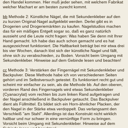
den Handel kommen. Hier muß jeder sehen, mit welchem Fabrikat
welcher Machart er am besten zurecht kommt.
bb
Methode 2: Künstliche Nägel, die mit Sekundenkleber auf den
zu kurzen Original-Nagel aufgeklebt werden. Derlei gibt es in
Drogerien und Drogeriemärkten zu kaufen. Nagelstudios machen
das für ein mäßiges Entgelt sogar so, daß es ganz natürlich
aussieht und die Leute nicht fragen: Was haben Sie denn mit Ihrer
Hand gemacht. Ich habe das auch schon gemacht und es hat
ausgezeichnet funktioniert. Die Haltbarkeit beträgt bei mir etwa drei
bis vier Wochen, danach löst sich der künstliche Nagel und fällt,
ohne sich zu verabschieden, zu Boden. Vorsicht beim Umgang mit
Sekundenkleber. Hinweise auf dem Gebinde lesen und beachten!
cc
Methode 3: Verstärken der Fingernägel mit Sekundenkleber und
Backpulver. Diese Methode habe ich von verschiedenen Seiten
gehört und im Selbstversuch getestet. Es funktioniert recht gut und
scheint mir einfacher zu sein, als die Methode bb. Auf den oberen,
vorderen Rand des Fingernagels wird etwas Sekundenkleber
(Cyanacrylat) vom rechten bis zum linken Rand aufgetragen und
der Nagel anschließend in Backpulver getaucht. Das Backpulver
dient als Füllmittel. Es bildet sich ein Horn-ähnlicher Placken, der
den Nagel in der Stärke etwa verdoppelt. Das verlangsamt den
Verschleiß "am Stahl". Allerdings ist das Konstrukt nicht wirklich
haltbar und nur schwer in eine vernünftige Form zu bringen.
Vorsicht beim Umgang mit Sekundenkleber. Hinweise auf dem