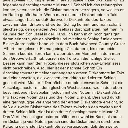
jeden zweiten Schlag in einem Takt zu spielen. Dadurch kam ich zu
folgendem Anschlagsmuster: Muster 1 Sobald ich das reibungslos
konnte, versuchte ich, die Diskantnoten zu verzögern, so wie ich es
im Radio gehört hatte. Wenn man die erste Diskantnote im Takt
etwas länger hält, so daß die zweite Diskantnote des Taktes
zwischen dem dritten und vierten Schlag kommt, und man schafft
gleichzeitig, den geraden Wechselbass durchzuhalten, hat man im
Grunde den Schlüssel in der Hand. Ich kann mich noch ganz gut
daran erinnern, wie es plötzlich und mit einem Schlag funktionerte.
Einige Jahre später habe ich in dem Buch Advanced Country Guitar
 Albert Lee gelesen: Es mag einige Zeit dauern, bis man beide
Stimmen koordienieren kann, aber ab dem Moment, in dem man
den Groove erfaßt hat, purzeln die Töne an die richtige Stelle.
Besser kann man den Prozeß dieses plötzlichen Aha-Erlebnisses
nicht beschreiben. Also, hier ist der nächste Schritt: Ein
Anschlagsmuster mit einer verlängerten ersten Diskantnote im Takt
und einer zweiten, die zwischen den dritten und vierten Schlag
gespielt wird. Muster 2 Der nächste empfehlenswerte Schritt ist ein
Anschlagsmuster mit dem gleichen Wechselbass, wie in den oben
beschriebenen Beispielen, jedoch mit drei Noten im Diskant. Also 
Pro Takt vier Noten Bass und drei Noten Diskant. Dies wird durch
eine geringfügige Verlängerung der ersten Diskantnote erreicht, so
daß die zweite Diskantnote des Taktes zwischen den zweiten und
dritten Schlag fällt. Hier ist das dritte Anschlagsmuster: Muster 3
Das Vierte Anschlagsmuster enthält nun sowohl im Bass, als auch
im Diskant je vier Noten, jedoch sind die Diskantnoten durch eine
Kürzung der ersten Diskantnote so vorgezogen, daß die zweite,