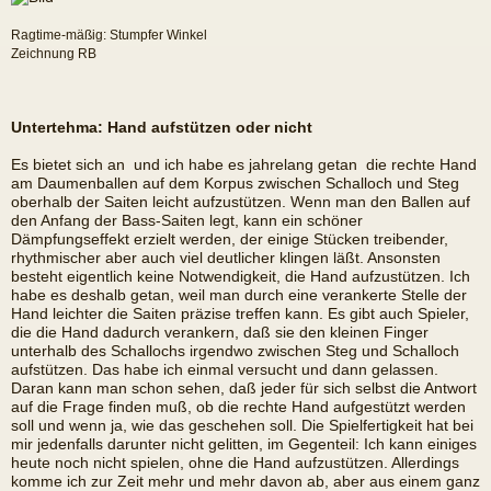
Ragtime-mäßig: Stumpfer Winkel
Zeichnung RB
Untertehma: Hand aufstützen oder nicht
Es bietet sich an  und ich habe es jahrelang getan  die rechte Hand
am Daumenballen auf dem Korpus zwischen Schalloch und Steg
oberhalb der Saiten leicht aufzustützen. Wenn man den Ballen auf
den Anfang der Bass-Saiten legt, kann ein schöner
Dämpfungseffekt erzielt werden, der einige Stücken treibender,
rhythmischer aber auch viel deutlicher klingen läßt. Ansonsten
besteht eigentlich keine Notwendigkeit, die Hand aufzustützen. Ich
habe es deshalb getan, weil man durch eine verankerte Stelle der
Hand leichter die Saiten präzise treffen kann. Es gibt auch Spieler,
die die Hand dadurch verankern, daß sie den kleinen Finger
unterhalb des Schallochs irgendwo zwischen Steg und Schalloch
aufstützen. Das habe ich einmal versucht und dann gelassen.
Daran kann man schon sehen, daß jeder für sich selbst die Antwort
auf die Frage finden muß, ob die rechte Hand aufgestützt werden
soll und wenn ja, wie das geschehen soll. Die Spielfertigkeit hat bei
mir jedenfalls darunter nicht gelitten, im Gegenteil: Ich kann einiges
heute noch nicht spielen, ohne die Hand aufzustützen. Allerdings
komme ich zur Zeit mehr und mehr davon ab, aber aus einem ganz