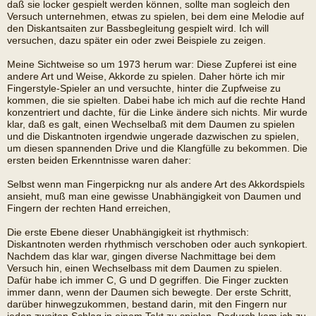
daß sie locker gespielt werden können, sollte man sogleich den
Versuch unternehmen, etwas zu spielen, bei dem eine Melodie auf
den Diskantsaiten zur Bassbegleitung gespielt wird. Ich will
versuchen, dazu später ein oder zwei Beispiele zu zeigen.
Meine Sichtweise so um 1973 herum war: Diese Zupferei ist eine
andere Art und Weise, Akkorde zu spielen. Daher hörte ich mir
Fingerstyle-Spieler an und versuchte, hinter die Zupfweise zu
kommen, die sie spielten. Dabei habe ich mich auf die rechte Hand
konzentriert und dachte, für die Linke ändere sich nichts. Mir wurde
klar, daß es galt, einen Wechselbaß mit dem Daumen zu spielen
und die Diskantnoten irgendwie ungerade dazwischen zu spielen,
um diesen spannenden Drive und die Klangfülle zu bekommen. Die
ersten beiden Erkenntnisse waren daher:
Selbst wenn man Fingerpickng nur als andere Art des Akkordspiels
ansieht, muß man eine gewisse Unabhängigkeit von Daumen und
Fingern der rechten Hand erreichen,
Die erste Ebene dieser Unabhängigkeit ist rhythmisch:
Diskantnoten werden rhythmisch verschoben oder auch synkopiert.
Nachdem das klar war, gingen diverse Nachmittage bei dem
Versuch hin, einen Wechselbass mit dem Daumen zu spielen.
Dafür habe ich immer C, G und D gegriffen. Die Finger zuckten
immer dann, wenn der Daumen sich bewegte. Der erste Schritt,
darüber hinwegzukommen, bestand darin, mit den Fingern nur