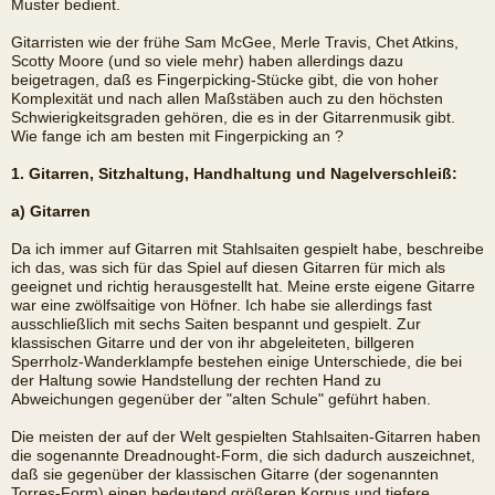
Muster bedient.
Gitarristen wie der frühe Sam McGee, Merle Travis, Chet Atkins,
Scotty Moore (und so viele mehr) haben allerdings dazu
beigetragen, daß es Fingerpicking-Stücke gibt, die von hoher
Komplexität und nach allen Maßstäben auch zu den höchsten
Schwierigkeitsgraden gehören, die es in der Gitarrenmusik gibt.
Wie fange ich am besten mit Fingerpicking an ?
1. Gitarren, Sitzhaltung, Handhaltung und Nagelverschleiß:
a) Gitarren
Da ich immer auf Gitarren mit Stahlsaiten gespielt habe, beschreibe
ich das, was sich für das Spiel auf diesen Gitarren für mich als
geeignet und richtig herausgestellt hat. Meine erste eigene Gitarre
war eine zwölfsaitige von Höfner. Ich habe sie allerdings fast
ausschließlich mit sechs Saiten bespannt und gespielt. Zur
klassischen Gitarre und der von ihr abgeleiteten, billgeren
Sperrholz-Wanderklampfe bestehen einige Unterschiede, die bei
der Haltung sowie Handstellung der rechten Hand zu
Abweichungen gegenüber der "alten Schule" geführt haben.
Die meisten der auf der Welt gespielten Stahlsaiten-Gitarren haben
die sogenannte Dreadnought-Form, die sich dadurch auszeichnet,
daß sie gegenüber der klassischen Gitarre (der sogenannten
Torres-Form) einen bedeutend größeren Korpus und tiefere