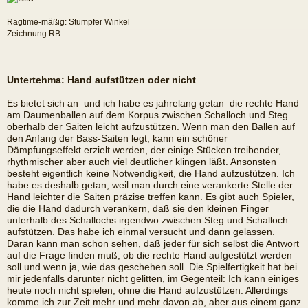
Ragtime-mäßig: Stumpfer Winkel
Zeichnung RB
Untertehma: Hand aufstützen oder nicht
Es bietet sich an  und ich habe es jahrelang getan  die rechte Hand
am Daumenballen auf dem Korpus zwischen Schalloch und Steg
oberhalb der Saiten leicht aufzustützen. Wenn man den Ballen auf
den Anfang der Bass-Saiten legt, kann ein schöner
Dämpfungseffekt erzielt werden, der einige Stücken treibender,
rhythmischer aber auch viel deutlicher klingen läßt. Ansonsten
besteht eigentlich keine Notwendigkeit, die Hand aufzustützen. Ich
habe es deshalb getan, weil man durch eine verankerte Stelle der
Hand leichter die Saiten präzise treffen kann. Es gibt auch Spieler,
die die Hand dadurch verankern, daß sie den kleinen Finger
unterhalb des Schallochs irgendwo zwischen Steg und Schalloch
aufstützen. Das habe ich einmal versucht und dann gelassen.
Daran kann man schon sehen, daß jeder für sich selbst die Antwort
auf die Frage finden muß, ob die rechte Hand aufgestützt werden
soll und wenn ja, wie das geschehen soll. Die Spielfertigkeit hat bei
mir jedenfalls darunter nicht gelitten, im Gegenteil: Ich kann einiges
heute noch nicht spielen, ohne die Hand aufzustützen. Allerdings
komme ich zur Zeit mehr und mehr davon ab, aber aus einem ganz