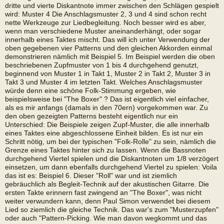
dritte und vierte Diskantnote immer zwischen den Schlägen gespielt
wird: Muster 4 Die Anschlagsmuster 2, 3 und 4 sind schon recht
nette Werkzeuge zur Liedbegleitung. Noch besser wird es aber,
wenn man verschiedene Muster aneinanderhängt, oder sogar
innerhalb eines Taktes mischt. Das will ich unter Verwendung der
oben gegebenen vier Patterns und den gleichen Akkorden einmal
demonstrieren nämlich mit Beispiel 5. Im Beispiel werden die oben
beschriebenen Zupfmuster von 1 bis 4 durchgehend genutzt,
beginnend von Muster 1 in Takt 1, Muster 2 in Takt 2, Muster 3 in
Takt 3 und Muster 4 im letzten Takt. Welches Anschlagsmuster
würde denn eine schöne Folk-Stimmung ergeben, wie
beispielsweise bei "The Boxer" ? Das ist eigentlich viel einfacher,
als es mir anfangs (damals in den 70ern) vorgekommen war. Zu
den oben gezeigten Patterns besteht eigentlich nur ein
Unterschied: Die Beispiele zeigen Zupf-Muster, die alle innerhalb
eines Taktes eine abgeschlossene Einheit bilden. Es ist nur ein
Schritt nötig, um bei der typischen "Folk-Rolle" zu sein, nämlich die
Grenze eines Taktes hinter sich zu lassen. Wenn die Bassnoten
durchgehend Viertel spielen und die Diskantnoten um 1/8 verzögert
einsetzen, um dann ebenfalls durchgehend Viertel zu spielen: Voila
das ist es: Beispiel 6. Dieser "Roll" war und ist ziemlich
gebräuchlich als Begleit-Technik auf der akustischen Gitarre. Die
ersten Takte erinnern fast zwingend an "The Boxer", was nicht
weiter verwundern kann, denn Paul Simon verwendet bei diesem
Lied so ziemlich die gleiche Technik. Das war's zum "Musterzupfen"
oder auch "Pattern-Picking. Wie man davon wegkommt und das