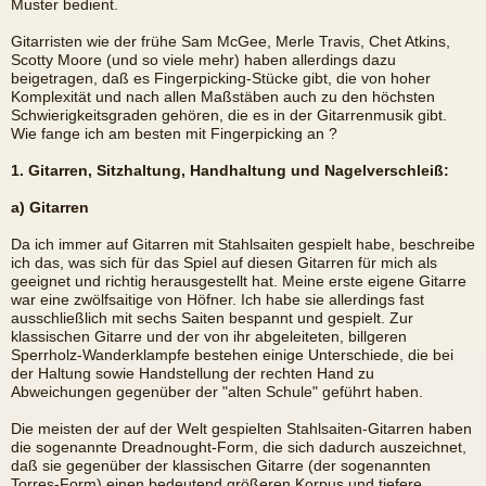
Muster bedient.
Gitarristen wie der frühe Sam McGee, Merle Travis, Chet Atkins,
Scotty Moore (und so viele mehr) haben allerdings dazu
beigetragen, daß es Fingerpicking-Stücke gibt, die von hoher
Komplexität und nach allen Maßstäben auch zu den höchsten
Schwierigkeitsgraden gehören, die es in der Gitarrenmusik gibt.
Wie fange ich am besten mit Fingerpicking an ?
1. Gitarren, Sitzhaltung, Handhaltung und Nagelverschleiß:
a) Gitarren
Da ich immer auf Gitarren mit Stahlsaiten gespielt habe, beschreibe
ich das, was sich für das Spiel auf diesen Gitarren für mich als
geeignet und richtig herausgestellt hat. Meine erste eigene Gitarre
war eine zwölfsaitige von Höfner. Ich habe sie allerdings fast
ausschließlich mit sechs Saiten bespannt und gespielt. Zur
klassischen Gitarre und der von ihr abgeleiteten, billgeren
Sperrholz-Wanderklampfe bestehen einige Unterschiede, die bei
der Haltung sowie Handstellung der rechten Hand zu
Abweichungen gegenüber der "alten Schule" geführt haben.
Die meisten der auf der Welt gespielten Stahlsaiten-Gitarren haben
die sogenannte Dreadnought-Form, die sich dadurch auszeichnet,
daß sie gegenüber der klassischen Gitarre (der sogenannten
Torres-Form) einen bedeutend größeren Korpus und tiefere