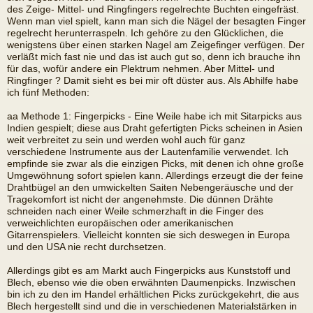
des Zeige- Mittel- und Ringfingers regelrechte Buchten eingefräst.
Wenn man viel spielt, kann man sich die Nägel der besagten Finger
regelrecht herunterraspeln. Ich gehöre zu den Glücklichen, die
wenigstens über einen starken Nagel am Zeigefinger verfügen. Der
verläßt mich fast nie und das ist auch gut so, denn ich brauche ihn
für das, wofür andere ein Plektrum nehmen. Aber Mittel- und
Ringfinger ? Damit sieht es bei mir oft düster aus. Als Abhilfe habe
ich fünf Methoden:
aa Methode 1: Fingerpicks - Eine Weile habe ich mit Sitarpicks aus
Indien gespielt; diese aus Draht gefertigten Picks scheinen in Asien
weit verbreitet zu sein und werden wohl auch für ganz
verschiedene Instrumente aus der Lautenfamilie verwendet. Ich
empfinde sie zwar als die einzigen Picks, mit denen ich ohne große
Umgewöhnung sofort spielen kann. Allerdings erzeugt die der feine
Drahtbügel an den umwickelten Saiten Nebengeräusche und der
Tragekomfort ist nicht der angenehmste. Die dünnen Drähte
schneiden nach einer Weile schmerzhaft in die Finger des
verweichlichten europäischen oder amerikanischen
Gitarrenspielers. Vielleicht konnten sie sich deswegen in Europa
und den USA nie recht durchsetzen.
Allerdings gibt es am Markt auch Fingerpicks aus Kunststoff und
Blech, ebenso wie die oben erwähnten Daumenpicks. Inzwischen
bin ich zu den im Handel erhältlichen Picks zurückgekehrt, die aus
Blech hergestellt sind und die in verschiedenen Materialstärken in