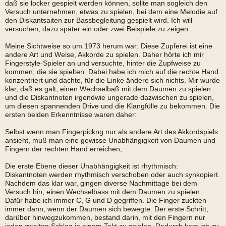
daß sie locker gespielt werden können, sollte man sogleich den
Versuch unternehmen, etwas zu spielen, bei dem eine Melodie auf
den Diskantsaiten zur Bassbegleitung gespielt wird. Ich will
versuchen, dazu später ein oder zwei Beispiele zu zeigen.
Meine Sichtweise so um 1973 herum war: Diese Zupferei ist eine
andere Art und Weise, Akkorde zu spielen. Daher hörte ich mir
Fingerstyle-Spieler an und versuchte, hinter die Zupfweise zu
kommen, die sie spielten. Dabei habe ich mich auf die rechte Hand
konzentriert und dachte, für die Linke ändere sich nichts. Mir wurde
klar, daß es galt, einen Wechselbaß mit dem Daumen zu spielen
und die Diskantnoten irgendwie ungerade dazwischen zu spielen,
um diesen spannenden Drive und die Klangfülle zu bekommen. Die
ersten beiden Erkenntnisse waren daher:
Selbst wenn man Fingerpickng nur als andere Art des Akkordspiels
ansieht, muß man eine gewisse Unabhängigkeit von Daumen und
Fingern der rechten Hand erreichen,
Die erste Ebene dieser Unabhängigkeit ist rhythmisch:
Diskantnoten werden rhythmisch verschoben oder auch synkopiert.
Nachdem das klar war, gingen diverse Nachmittage bei dem
Versuch hin, einen Wechselbass mit dem Daumen zu spielen.
Dafür habe ich immer C, G und D gegriffen. Die Finger zuckten
immer dann, wenn der Daumen sich bewegte. Der erste Schritt,
darüber hinwegzukommen, bestand darin, mit den Fingern nur