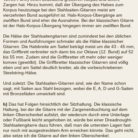
Zargen hat. Hinzu kommt, daß der Übergang des Halses zum
Korpus heutzutage bei den Stahlsaiten-Gitarren meist am
vierzehnten Bund ausgeführt ist. Hals-Korpus-Übergänge am
zwölften Bund sind eher die Ausnahme. Bei der klassischen Gitarre
ist der Hals-Korpus-Übergang hingegen immer am zwölften Bund.
Die Hälse der Stahlsaitengitarren sind zumindest bei den üblichen
Formen und Ausführungen schmaler als die Hälse klassischer
Gitarren. Die Halsbreite am Sattel beträgt meist um die 43 - 45 mm,
das Griffbrett verbreiter sich dann bis zur Oktave (12. Bund) auf 52
bis 55 mm. Zudem sind die Griffbretter oft mehr oder weniger
konvex (gewölbt). Die Griffbretter klassischer Gitarren sind völlig
eben und am Sattel deutlich breiter, als die vorbeschriebenen
Steelstring-Hälse.
Und zuletzt: Die Stahlsaiten-Gitarren sind, wie der Name schon
sagt, mit Saiten aus Stahl bezogen, wobei die E, A, D und G-Saiten
mit Bronzefäden umwickelt sind.
b)
Das hat Folgen hinsichtlich der Sitzhaltung. Die klassische
Haltung, bei der die Gitarre mit der Zargeneinbuchtung auf dem
linken Oberschenkel aufsitzt, der wiederum durch eine Unterlage
oder Fußbank leicht angehoben ist, würde bei einer Dreadnought-
Stahlsaitengitarre dazu führen, daß man die untersten Lagen fast
nur noch mit ausgestrecktem Arm erreichen könnte. Das geht nicht,
also setze ich die Gitarre auf den linken Oberschenkel.