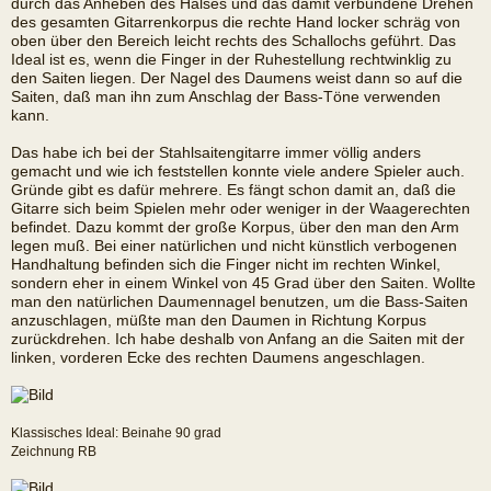
durch das Anheben des Halses und das damit verbundene Drehen
des gesamten Gitarrenkorpus die rechte Hand locker schräg von
oben über den Bereich leicht rechts des Schallochs geführt. Das
Ideal ist es, wenn die Finger in der Ruhestellung rechtwinklig zu
den Saiten liegen. Der Nagel des Daumens weist dann so auf die
Saiten, daß man ihn zum Anschlag der Bass-Töne verwenden
kann.
Das habe ich bei der Stahlsaitengitarre immer völlig anders
gemacht und wie ich feststellen konnte viele andere Spieler auch.
Gründe gibt es dafür mehrere. Es fängt schon damit an, daß die
Gitarre sich beim Spielen mehr oder weniger in der Waagerechten
befindet. Dazu kommt der große Korpus, über den man den Arm
legen muß. Bei einer natürlichen und nicht künstlich verbogenen
Handhaltung befinden sich die Finger nicht im rechten Winkel,
sondern eher in einem Winkel von 45 Grad über den Saiten. Wollte
man den natürlichen Daumennagel benutzen, um die Bass-Saiten
anzuschlagen, müßte man den Daumen in Richtung Korpus
zurückdrehen. Ich habe deshalb von Anfang an die Saiten mit der
linken, vorderen Ecke des rechten Daumens angeschlagen.
Klassisches Ideal: Beinahe 90 grad
Zeichnung RB