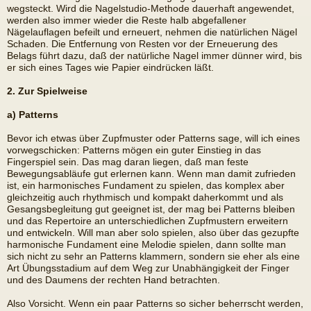
wegsteckt. Wird die Nagelstudio-Methode dauerhaft angewendet,
werden also immer wieder die Reste halb abgefallener
Nägelauflagen befeilt und erneuert, nehmen die natürlichen Nägel
Schaden. Die Entfernung von Resten vor der Erneuerung des
Belags führt dazu, daß der natürliche Nagel immer dünner wird, bis
er sich eines Tages wie Papier eindrücken läßt.
2. Zur Spielweise
a) Patterns
Bevor ich etwas über Zupfmuster oder Patterns sage, will ich eines
vorwegschicken: Patterns mögen ein guter Einstieg in das
Fingerspiel sein. Das mag daran liegen, daß man feste
Bewegungsabläufe gut erlernen kann. Wenn man damit zufrieden
ist, ein harmonisches Fundament zu spielen, das komplex aber
gleichzeitig auch rhythmisch und kompakt daherkommt und als
Gesangsbegleitung gut geeignet ist, der mag bei Patterns bleiben
und das Repertoire an unterschiedlichen Zupfmustern erweitern
und entwickeln. Will man aber solo spielen, also über das gezupfte
harmonische Fundament eine Melodie spielen, dann sollte man
sich nicht zu sehr an Patterns klammern, sondern sie eher als eine
Art Übungsstadium auf dem Weg zur Unabhängigkeit der Finger
und des Daumens der rechten Hand betrachten.
Also Vorsicht. Wenn ein paar Patterns so sicher beherrscht werden,