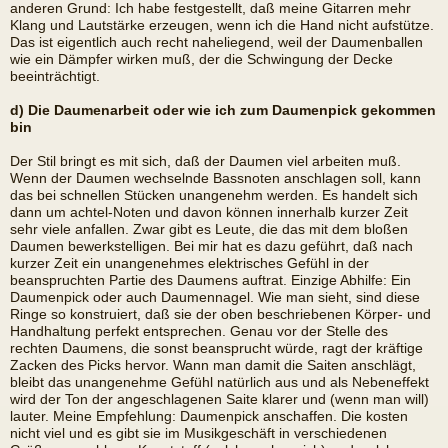
anderen Grund: Ich habe festgestellt, daß meine Gitarren mehr
Klang und Lautstärke erzeugen, wenn ich die Hand nicht aufstütze.
Das ist eigentlich auch recht naheliegend, weil der Daumenballen
wie ein Dämpfer wirken muß, der die Schwingung der Decke
beeinträchtigt.
d) Die Daumenarbeit oder wie ich zum Daumenpick gekommen
bin
Der Stil bringt es mit sich, daß der Daumen viel arbeiten muß.
Wenn der Daumen wechselnde Bassnoten anschlagen soll, kann
das bei schnellen Stücken unangenehm werden. Es handelt sich
dann um achtel-Noten und davon können innerhalb kurzer Zeit
sehr viele anfallen. Zwar gibt es Leute, die das mit dem bloßen
Daumen bewerkstelligen. Bei mir hat es dazu geführt, daß nach
kurzer Zeit ein unangenehmes elektrisches Gefühl in der
beanspruchten Partie des Daumens auftrat. Einzige Abhilfe: Ein
Daumenpick oder auch Daumennagel. Wie man sieht, sind diese
Ringe so konstruiert, daß sie der oben beschriebenen Körper- und
Handhaltung perfekt entsprechen. Genau vor der Stelle des
rechten Daumens, die sonst beansprucht würde, ragt der kräftige
Zacken des Picks hervor. Wann man damit die Saiten anschlägt,
bleibt das unangenehme Gefühl natürlich aus und als Nebeneffekt
wird der Ton der angeschlagenen Saite klarer und (wenn man will)
lauter. Meine Empfehlung: Daumenpick anschaffen. Die kosten
nicht viel und es gibt sie im Musikgeschäft in verschiedenen