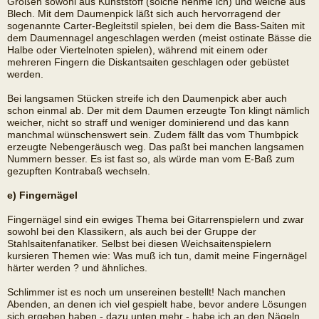
Größen sowohl aus Kunststoff (solche nehme ich) und welche aus
Blech. Mit dem Daumenpick läßt sich auch hervorragend der
sogenannte Carter-Begleitstil spielen, bei dem die Bass-Saiten mit
dem Daumennagel angeschlagen werden (meist ostinate Bässe die
Halbe oder Viertelnoten spielen), während mit einem oder
mehreren Fingern die Diskantsaiten geschlagen oder gebüstet
werden.
Bei langsamen Stücken streife ich den Daumenpick aber auch
schon einmal ab. Der mit dem Daumen erzeugte Ton klingt nämlich
weicher, nicht so straff und weniger dominierend und das kann
manchmal wünschenswert sein. Zudem fällt das vom Thumbpick
erzeugte Nebengeräusch weg. Das paßt bei manchen langsamen
Nummern besser. Es ist fast so, als würde man vom E-Baß zum
gezupften Kontrabaß wechseln.
e) Fingernägel
Fingernägel sind ein ewiges Thema bei Gitarrenspielern und zwar
sowohl bei den Klassikern, als auch bei der Gruppe der
Stahlsaitenfanatiker. Selbst bei diesen Weichsaitenspielern
kursieren Themen wie: Was muß ich tun, damit meine Fingernägel
härter werden ? und ähnliches.
Schlimmer ist es noch um unsereinen bestellt! Nach manchen
Abenden, an denen ich viel gespielt habe, bevor andere Lösungen
sich ergeben haben - dazu unten mehr - habe ich an den Nägeln