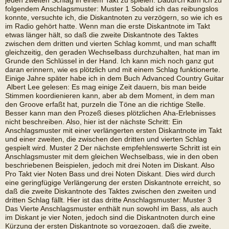
jeden zweiten Schlag in einem Takt zu spielen. Dadurch kam ich zu
folgendem Anschlagsmuster: Muster 1 Sobald ich das reibungslos
konnte, versuchte ich, die Diskantnoten zu verzögern, so wie ich es
im Radio gehört hatte. Wenn man die erste Diskantnote im Takt
etwas länger hält, so daß die zweite Diskantnote des Taktes
zwischen dem dritten und vierten Schlag kommt, und man schafft
gleichzeitig, den geraden Wechselbass durchzuhalten, hat man im
Grunde den Schlüssel in der Hand. Ich kann mich noch ganz gut
daran erinnern, wie es plötzlich und mit einem Schlag funktionerte.
Einige Jahre später habe ich in dem Buch Advanced Country Guitar
 Albert Lee gelesen: Es mag einige Zeit dauern, bis man beide
Stimmen koordienieren kann, aber ab dem Moment, in dem man
den Groove erfaßt hat, purzeln die Töne an die richtige Stelle.
Besser kann man den Prozeß dieses plötzlichen Aha-Erlebnisses
nicht beschreiben. Also, hier ist der nächste Schritt: Ein
Anschlagsmuster mit einer verlängerten ersten Diskantnote im Takt
und einer zweiten, die zwischen den dritten und vierten Schlag
gespielt wird. Muster 2 Der nächste empfehlenswerte Schritt ist ein
Anschlagsmuster mit dem gleichen Wechselbass, wie in den oben
beschriebenen Beispielen, jedoch mit drei Noten im Diskant. Also 
Pro Takt vier Noten Bass und drei Noten Diskant. Dies wird durch
eine geringfügige Verlängerung der ersten Diskantnote erreicht, so
daß die zweite Diskantnote des Taktes zwischen den zweiten und
dritten Schlag fällt. Hier ist das dritte Anschlagsmuster: Muster 3
Das Vierte Anschlagsmuster enthält nun sowohl im Bass, als auch
im Diskant je vier Noten, jedoch sind die Diskantnoten durch eine
Kürzung der ersten Diskantnote so vorgezogen, daß die zweite,