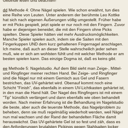
Gebinde lesen und beachten!
dd
Methode 4: Ohne Nägel spielen. Wie schon erwähnt, tun dies
eine Reihe von Leuten. Unter anderem der berühmte Leo Kottke
hat sich nach eigenen Äußerungen völlig umgestellt. Früher habe
er mit Picks gespielt, jetzt spiele er nur noch mit den Fingern. Zuvor
habe er diejenigen beneidet, die mit den Fingern ohne Picks
spielten. Diese Spieler hätten viel mehr Ausdrucksmöglichkeiten.
Manche Spieler spielen auch, indem sie die Saiten mit den
Fingerkuppen UND dem kurz gehaltenen Fingernagel anschlagen.
Ich meine, daß auch an dieser Stelle wahrscheilich jeder sehen
muß, wie er sich am wohlsten fühlt und mit welcher Methode er am
besten spielen kann. Das einzige Dogma ist, daß es keins gibt.
ee
Methode 5: Nagelstudio. Auf dem Bild sieht man Zeige-, Mittel-
und Ringfinger meiner rechten Hand. Bei Zeige- und Ringfinger
sind die Nägel nur mit einem Gemisch aus Gel und Fasern
bestrichen, das UV-gehärtet wird. Obenauf kommt noch eine
Schicht "Finish", das ebenfalls in einem UV-Lichtkasten gehärtet ist,
in den man die Hand hält. Der Nagel des Ringfingers ist mit einem
"Tip" künstlich verlängert und dann ebenfalls wie oben behandelt
worden. Nach meiner Erfahrung ist die Behandlung im Nagelstudio
die beste, aber auch die teuerste Methode, das Nagelproblem zu
beheben, denn sie muß regelmäßig wiederholt werden, weil Nägel
nun mal wachsen und der Rand der behandelten Fläche damit
herauswächst. Das UV-gehärtete Gel ist so fest und zäh, dass es
den Anforderungen brutalsten Pickings gegen Stahlsaiten locker