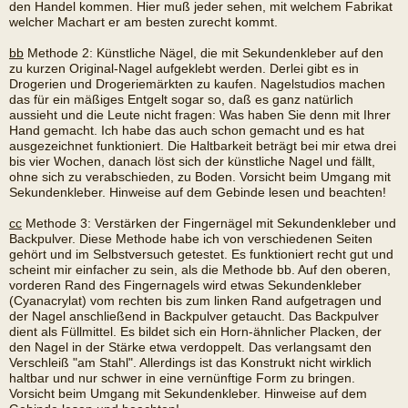
den Handel kommen. Hier muß jeder sehen, mit welchem Fabrikat
welcher Machart er am besten zurecht kommt.
bb
Methode 2: Künstliche Nägel, die mit Sekundenkleber auf den
zu kurzen Original-Nagel aufgeklebt werden. Derlei gibt es in
Drogerien und Drogeriemärkten zu kaufen. Nagelstudios machen
das für ein mäßiges Entgelt sogar so, daß es ganz natürlich
aussieht und die Leute nicht fragen: Was haben Sie denn mit Ihrer
Hand gemacht. Ich habe das auch schon gemacht und es hat
ausgezeichnet funktioniert. Die Haltbarkeit beträgt bei mir etwa drei
bis vier Wochen, danach löst sich der künstliche Nagel und fällt,
ohne sich zu verabschieden, zu Boden. Vorsicht beim Umgang mit
Sekundenkleber. Hinweise auf dem Gebinde lesen und beachten!
cc
Methode 3: Verstärken der Fingernägel mit Sekundenkleber und
Backpulver. Diese Methode habe ich von verschiedenen Seiten
gehört und im Selbstversuch getestet. Es funktioniert recht gut und
scheint mir einfacher zu sein, als die Methode bb. Auf den oberen,
vorderen Rand des Fingernagels wird etwas Sekundenkleber
(Cyanacrylat) vom rechten bis zum linken Rand aufgetragen und
der Nagel anschließend in Backpulver getaucht. Das Backpulver
dient als Füllmittel. Es bildet sich ein Horn-ähnlicher Placken, der
den Nagel in der Stärke etwa verdoppelt. Das verlangsamt den
Verschleiß "am Stahl". Allerdings ist das Konstrukt nicht wirklich
haltbar und nur schwer in eine vernünftige Form zu bringen.
Vorsicht beim Umgang mit Sekundenkleber. Hinweise auf dem