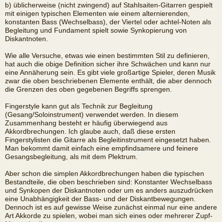
b) üblicherweise (nicht zwingend) auf Stahlsaiten-Gitarren gespielt
mit einigen typischen Elementen wie einem alternierenden,
konstanten Bass (Wechselbass), der Viertel oder achtel-Noten als
Begleitung und Fundament spielt sowie Synkopierung von
Diskantnoten.
Wie alle Versuche, etwas wie einen bestimmten Stil zu definieren,
hat auch die obige Definition sicher ihre Schwächen und kann nur
eine Annäherung sein. Es gibt viele großartige Spieler, deren Musik
zwar die oben beschriebenen Elemente enthält, die aber dennoch
die Grenzen des oben gegebenen Begriffs sprengen.
Fingerstyle kann gut als Technik zur Begleitung
(Gesang/Soloinstrument) verwendet werden. In diesem
Zusammenhang besteht er häufig überwiegend aus
Akkordbrechungen. Ich glaube auch, daß diese ersten
Fingerstylisten die Gitarre als Begleitinstrument eingesetzt haben.
Man bekommt damit einfach eine empfindsamere und feinere
Gesangsbegleitung, als mit dem Plektrum.
Aber schon die simplen Akkordbrechungen haben die typischen
Bestandteile, die oben beschrieben sind: Konstanter Wechselbass
und Synkopen der Diskantnoten oder um es anders auszudrücken
eine Unabhängigkeit der Bass- und der Diskantbewegungen.
Dennoch ist es auf gewisse Weise zunächst einmal nur eine andere
Art Akkorde zu spielen, wobei man sich eines oder mehrerer Zupf-