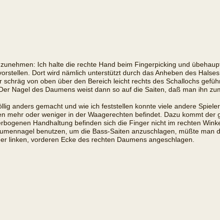
unehmen: Ich halte die rechte Hand beim Fingerpicking und übehaupt b
 vorstellen. Dort wird nämlich unterstützt durch das Anheben des Hal
schräg von oben über den Bereich leicht rechts des Schallochs geführt.
n. Der Nagel des Daumens weist dann so auf die Saiten, daß man ihn 
öllig anders gemacht und wie ich feststellen konnte viele andere Spiele
elen mehr oder weniger in der Waagerechten befindet. Dazu kommt der
 verbogenen Handhaltung befinden sich die Finger nicht im rechten Win
Daumennagel benutzen, um die Bass-Saiten anzuschlagen, müßte man 
 der linken, vorderen Ecke des rechten Daumens angeschlagen.