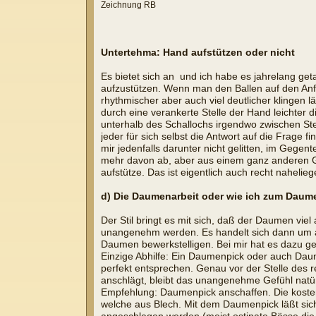
Zeichnung RB
Untertehma: Hand aufstützen oder nicht
Es bietet sich an  und ich habe es jahrelang g
aufzustützen. Wenn man den Ballen auf den Anfa
rhythmischer aber auch viel deutlicher klingen 
durch eine verankerte Stelle der Hand leichter
unterhalb des Schallochs irgendwo zwischen St
jeder für sich selbst die Antwort auf die Frage 
mir jedenfalls darunter nicht gelitten, im Gegen
mehr davon ab, aber aus einem ganz anderen Gr
aufstütze. Das ist eigentlich auch recht naheli
d) Die Daumenarbeit oder wie ich zum Dau
Der Stil bringt es mit sich, daß der Daumen v
unangenehm werden. Es handelt sich dann um ach
Daumen bewerkstelligen. Bei mir hat es dazu ge
Einzige Abhilfe: Ein Daumenpick oder auch Dau
perfekt entsprechen. Genau vor der Stelle des 
anschlägt, bleibt das unangenehme Gefühl natür
Empfehlung: Daumenpick anschaffen. Die kosten 
welche aus Blech. Mit dem Daumenpick läßt sich