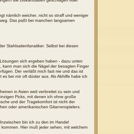
ingern die Diskantsaiten geschlagen oder
 nämlich weicher, nicht so straff und weniger
 weg. Das paßt bei manchen langsamen
r Stahlsaitenfanatiker. Selbst bei diesen
e Lösungen sich ergeben haben - dazu unten
t, kann man sich die Nägel der besagten Finger
fügen. Der verläßt mich fast nie und das ist
es bei mir oft düster aus. Als Abhilfe habe ich
heinen in Asien weit verbreitet zu sein und
inzigen Picks, mit denen ich ohne große
che und der Tragekomfort ist nicht der
hen oder amerikanischen Gitarrenspielers.
Inzwischen bin ich zu den im Handel
ndel kommen. Hier muß jeder sehen, mit welchem