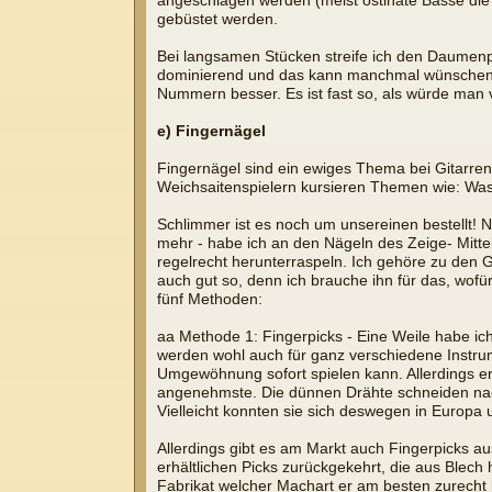
angeschlagen werden (meist ostinate Bässe die 
gebüstet werden.
Bei langsamen Stücken streife ich den Daumenpi
dominierend und das kann manchmal wünschens
Nummern besser. Es ist fast so, als würde ma
e) Fingernägel
Fingernägel sind ein ewiges Thema bei Gitarrens
Weichsaitenspielern kursieren Themen wie: Was
Schlimmer ist es noch um unsereinen bestellt!
mehr - habe ich an den Nägeln des Zeige- Mittel
regelrecht herunterraspeln. Ich gehöre zu den G
auch gut so, denn ich brauche ihn für das, wofür
fünf Methoden:
aa Methode 1: Fingerpicks - Eine Weile habe ich 
werden wohl auch für ganz verschiedene Instrum
Umgewöhnung sofort spielen kann. Allerdings er
angenehmste. Die dünnen Drähte schneiden nach
Vielleicht konnten sie sich deswegen in Europa
Allerdings gibt es am Markt auch Fingerpicks a
erhältlichen Picks zurückgekehrt, die aus Blec
Fabrikat welcher Machart er am besten zurecht