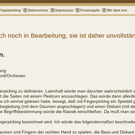
Fingerpicking
Datenschutz
Impressum
Forenregeln
Wir über uns
ch noch in Bearbeitung, sie ist daher unvollstä
n.
tung
Band/Orchester
erpicking zu definieren. Laienhaft würde man darunter wahrscheinlich 
t die Saiten mit einem Plektrum anzuschlagen. Das würde dann allerding
e ich einmal gelesen habe, besagt, daß mit Fingerpicking ein Spielstil
sbegleitung (mit dem Daumen angeschlagen) und einen Diskant (mit de
 Begriffsbestimmung würde die Klassik einschließen. Da muß man sic
ngerpicking bezeichnet wird. Ich würde das folgendermaßen beschreib
 Daumen und Fingern der rechten Hand zu spielen, die Bass und Diskant