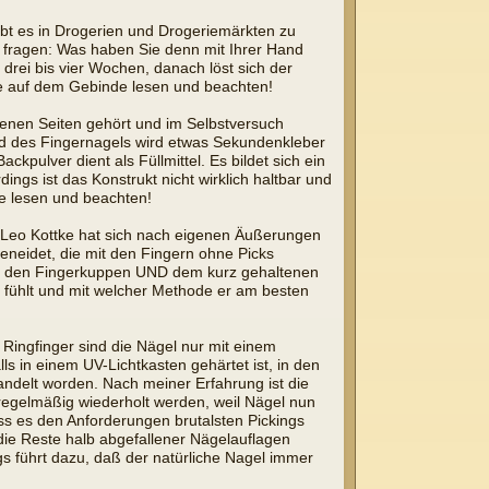
ibt es in Drogerien und Drogeriemärkten zu
 fragen: Was haben Sie denn mit Ihrer Hand
drei bis vier Wochen, danach löst sich der
se auf dem Gebinde lesen und beachten!
enen Seiten gehört und im Selbstversuch
Rand des Fingernagels wird etwas Sekundenkleber
pulver dient als Füllmittel. Es bildet sich ein
ings ist das Konstrukt nicht wirklich haltbar und
e lesen und beachten!
 Leo Kottke hat sich nach eigenen Äußerungen
 beneidet, die mit den Fingern ohne Picks
 mit den Fingerkuppen UND dem kurz gehaltenen
n fühlt und mit welcher Methode er am besten
 Ringfinger sind die Nägel nur mit einem
s in einem UV-Lichtkasten gehärtet ist, in den
andelt worden. Nach meiner Erfahrung ist die
egelmäßig wiederholt werden, weil Nägel nun
s es den Anforderungen brutalsten Pickings
ie Reste halb abgefallener Nägelauflagen
s führt dazu, daß der natürliche Nagel immer