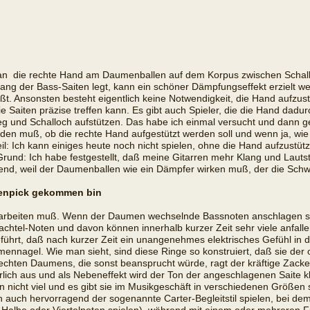
etan  die rechte Hand am Daumenballen auf dem Korpus zwischen Schall
ng der Bass-Saiten legt, kann ein schöner Dämpfungseffekt erzielt wer
läßt. Ansonsten besteht eigentlich keine Notwendigkeit, die Hand aufzu
 die Saiten präzise treffen kann. Es gibt auch Spieler, die die Hand dad
eg und Schalloch aufstützen. Das habe ich einmal versucht und dann
finden muß, ob die rechte Hand aufgestützt werden soll und wenn ja, wie 
teil: Ich kann einiges heute noch nicht spielen, ohne die Hand aufzustü
und: Ich habe festgestellt, daß meine Gitarren mehr Klang und Lautst
egend, weil der Daumenballen wie ein Dämpfer wirken muß, der die Schw
menpick gekommen bin
iel arbeiten muß. Wenn der Daumen wechselnde Bassnoten anschlagen so
tel-Noten und davon können innerhalb kurzer Zeit sehr viele anfallen
führt, daß nach kurzer Zeit ein unangenehmes elektrisches Gefühl in
mennagel. Wie man sieht, sind diese Ringe so konstruiert, daß sie d
rechten Daumens, die sonst beansprucht würde, ragt der kräftige Zack
lich aus und als Nebeneffekt wird der Ton der angeschlagenen Saite kl
nicht viel und es gibt sie im Musikgeschäft in verschiedenen Größen 
 auch hervorragend der sogenannte Carter-Begleitstil spielen, bei 