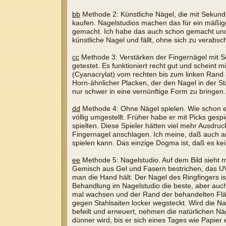
bb
Methode 2: Künstliche Nägel, die mit Sekunde
kaufen. Nagelstudios machen das für ein mäßiges
gemacht. Ich habe das auch schon gemacht und e
künstliche Nagel und fällt, ohne sich zu vera
cc
Methode 3: Verstärken der Fingernägel mit S
getestet. Es funktioniert recht gut und scheint
(Cyanacrylat) vom rechten bis zum linken Rand a
Horn-ähnlicher Placken, der den Nagel in der Stä
nur schwer in eine vernünftige Form zu bringe
dd
Methode 4: Ohne Nägel spielen. Wie schon e
völlig umgestellt. Früher habe er mit Picks gesp
spielten. Diese Spieler hätten viel mehr Ausdr
Fingernagel anschlagen. Ich meine, daß auch an
spielen kann. Das einzige Dogma ist, daß es kei
ee
Methode 5: Nagelstudio. Auf dem Bild sieht m
Gemisch aus Gel und Fasern bestrichen, das UV-
man die Hand hält. Der Nagel des Ringfingers is
Behandlung im Nagelstudio die beste, aber auc
mal wachsen und der Rand der behandelten Fläc
gegen Stahlsaiten locker wegsteckt. Wird die 
befeilt und erneuert, nehmen die natürlichen N
dünner wird, bis er sich eines Tages wie Papier 