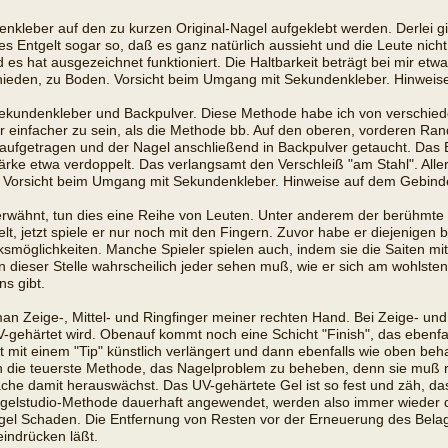
nkleber auf den zu kurzen Original-Nagel aufgeklebt werden. Derlei g
 Entgelt sogar so, daß es ganz natürlich aussieht und die Leute nicht
s hat ausgezeichnet funktioniert. Die Haltbarkeit beträgt bei mir etwa 
bschieden, zu Boden. Vorsicht beim Umgang mit Sekundenkleber. Hinwei
ekundenkleber und Backpulver. Diese Methode habe ich von verschied
 mir einfacher zu sein, als die Methode bb. Auf den oberen, vorderen 
ufgetragen und der Nagel anschließend in Backpulver getaucht. Das Back
rke etwa verdoppelt. Das verlangsamt den Verschleiß "am Stahl". Allerd
n. Vorsicht beim Umgang mit Sekundenkleber. Hinweise auf dem Gebind
rwähnt, tun dies eine Reihe von Leuten. Unter anderem der berühmte
ielt, jetzt spiele er nur noch mit den Fingern. Zuvor habe er diejenigen
ucksmöglichkeiten. Manche Spieler spielen auch, indem sie die Saiten
 dieser Stelle wahrscheilich jeder sehen muß, wie er sich am wohlste
ns gibt.
an Zeige-, Mittel- und Ringfinger meiner rechten Hand. Bei Zeige- und
gehärtet wird. Obenauf kommt noch eine Schicht "Finish", das ebenfall
t mit einem "Tip" künstlich verlängert und dann ebenfalls wie oben beh
h die teuerste Methode, das Nagelproblem zu beheben, denn sie muß r
he damit herauswächst. Das UV-gehärtete Gel ist so fest und zäh, das
Nagelstudio-Methode dauerhaft angewendet, werden also immer wieder d
ägel Schaden. Die Entfernung von Resten vor der Erneuerung des Belag
eindrücken läßt.