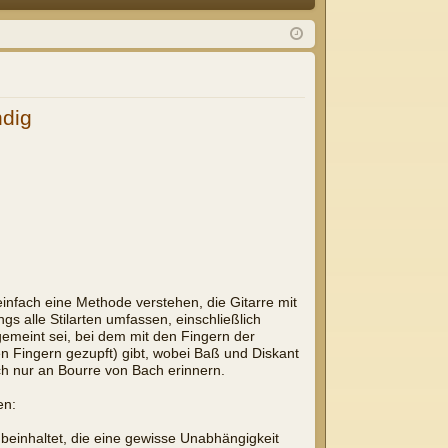
Q
m
ist
el
rie
de
re
ndig
n
n
einfach eine Methode verstehen, die Gitarre mit
s alle Stilarten umfassen, einschließlich
 gemeint sei, bei dem mit den Fingern der
n Fingern gezupft) gibt, wobei Baß und Diskant
h nur an Bourre von Bach erinnern.
en:
 beinhaltet, die eine gewisse Unabhängigkeit