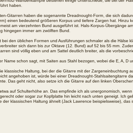
n Sperrholz-Wanderklampfe bestehen einige Unterschiede, die bei der H
führt haben.
aiten-Gitarren haben die sogenannte Dreadnought-Form, die sich dadu
orm) einen bedeutend größeren Korpus und tiefere Zargen hat. Hinzu
n meist am vierzehnten Bund ausgeführt ist. Hals-Korpus-Übergänge am
ang hingegen immer am zwölften Bund.
t bei den üblichen Formen und Ausführungen schmaler als die Hälse kla
 verbreiter sich dann bis zur Oktave (12. Bund) auf 52 bis 55 mm. Zudem
tarren sind völlig eben und am Sattel deutlich breiter, als die vorbesch
 der Name schon sagt, mit Saiten aus Stahl bezogen, wobei die E, A, D 
Die klassische Haltung, bei der die Gitarre mit der Zargeneinbuchtung a
cht angehoben ist, würde bei einer Dreadnought-Stahlsaitengitarre da
e. Das geht nicht, also setze ich die Gitarre auf den linken Oberschen
s etwa auf Schulterhöhe an. Das empfinde ich als unergonomisch, wenn
agerecht oder sogar zur Kopfplatte hin leicht nach unten geneigt. Ich ge
ie der klassischen Haltung ähnelt (Jack Lawrence beispielsweise), das