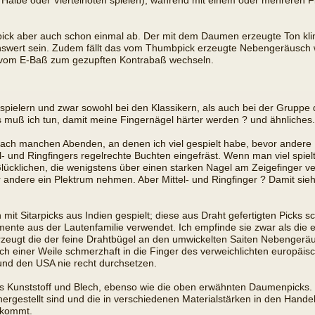
Halbe oder Viertelnoten spielen), während mit einem oder mehreren F
ck aber auch schon einmal ab. Der mit dem Daumen erzeugte Ton klingt
wert sein. Zudem fällt das vom Thumbpick erzeugte Nebengeräusch
n vom E-Baß zum gezupften Kontrabaß wechseln.
pielern und zwar sowohl bei den Klassikern, als auch bei der Gruppe de
 muß ich tun, damit meine Fingernägel härter werden ? und ähnliches.
 Nach manchen Abenden, an denen ich viel gespielt habe, bevor ander
- und Ringfingers regelrechte Buchten eingefräst. Wenn man viel spiel
lücklichen, die wenigstens über einen starken Nagel am Zeigefinger ver
 andere ein Plektrum nehmen. Aber Mittel- und Ringfinger ? Damit sieht 
mit Sitarpicks aus Indien gespielt; diese aus Draht gefertigten Picks sc
ente aus der Lautenfamilie verwendet. Ich empfinde sie zwar als die e
zeugt die der feine Drahtbügel an den umwickelten Saiten Nebengeräus
 einer Weile schmerzhaft in die Finger des verweichlichten europäisc
 und den USA nie recht durchsetzen.
us Kunststoff und Blech, ebenso wie die oben erwähnten Daumenpicks. 
h hergestellt sind und die in verschiedenen Materialstärken in den Ha
 kommt.