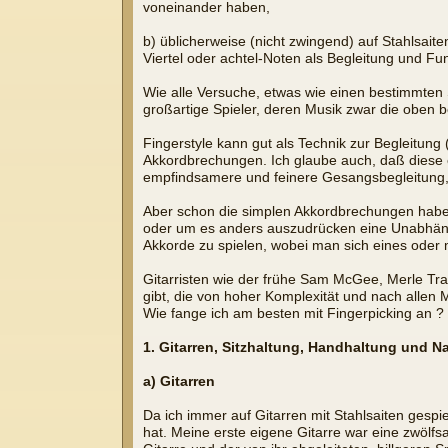
voneinander haben,
b) üblicherweise (nicht zwingend) auf Stahlsait
Viertel oder achtel-Noten als Begleitung und F
Wie alle Versuche, etwas wie einen bestimmten S
großartige Spieler, deren Musik zwar die oben
Fingerstyle kann gut als Technik zur Begleitu
Akkordbrechungen. Ich glaube auch, daß diese e
empfindsamere und feinere Gesangsbegleitung, 
Aber schon die simplen Akkordbrechungen haben
oder um es anders auszudrücken eine Unabhängi
Akkorde zu spielen, wobei man sich eines oder 
Gitarristen wie der frühe Sam McGee, Merle Tra
gibt, die von hoher Komplexität und nach allen
Wie fange ich am besten mit Fingerpicking an ?
1. Gitarren, Sitzhaltung, Handhaltung und N
a) Gitarren
Da ich immer auf Gitarren mit Stahlsaiten gespie
hat. Meine erste eigene Gitarre war eine zwölfsa