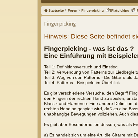
ne
Startseite
Foren
Fingerpicking
Flatpicking
llz
Fingerpicking
ug
Hinweis: Diese Seite befindet si
riff
Fingerpicking - was ist das ?
Eine Einführung mit Beispiele
Teil 1: Definitionsversuch und Einstieg
Teil 2: Verwendung von Patterns zur Liedbeglei
Teil 3: Weg von den Patterns - Die Gitarre als 
Teil 4: Patterns - Beispiele im Überblick
Es gibt verschiedene Versuche, den Begriff Fing
den Fingern der rechten Hand zu spielen, anstat
Klassik und Flamenco. Eine andere Definition, di
rechten Hand so gespielt wird, daß es eine Bas
unabhängige Bewegungen vollziehen. Auch diese
Es gibt aber Besonderheiten dessen, was als Fi
a) Es handelt sich um eine Art, die Gitarre mit