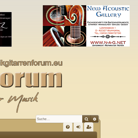
Suche
Erweiterte Suche
S
FA
n
eg