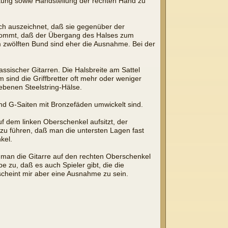
altung sowie Handstellung der rechten Hand zu
rch auszeichnet, daß sie gegenüber der
 kommt, daß der Übergang des Halses zum
 zwölften Bund sind eher die Ausnahme. Bei der
ssischer Gitarren. Die Halsbreite am Sattel
 sind die Griffbretter oft mehr oder weniger
riebenen Steelstring-Hälse.
und G-Saiten mit Bronzefäden umwickelt sind.
uf dem linken Oberschenkel aufsitzt, der
zu führen, daß man die untersten Lagen fast
kel.
 man die Gitarre auf den rechten Oberschenkel
be zu, daß es auch Spieler gibt, die die
 scheint mir aber eine Ausnahme zu sein.