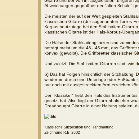
Gitarre und der von ihr abgeleiteten, billgere
Abweichungen gegenüber der "alten Schule" ge
Die meisten der auf der Welt gespielten Stahls
klassischen Gitarre (der sogenannten Torres-F
Korpus heutzutage bei den Stahlsaiten-Gitarre
klassischen Gitarre ist der Hals-Korpus-Überg
Die Hälse der Stahlsaitengitarren sind zumindes
beträgt meist um die 43 - 45 mm, das Griffbrett
konvex (gewölbt). Die Griffbretter klassischer Gi
Und zuletzt: Die Stahlsaiten-Gitarren sind, wie
b)
Das hat Folgen hinsichtlich der Sitzhaltung. 
wiederum durch eine Unterlage oder Fußbank lei
nur noch mit ausgestrecktem Arm erreichen könnt
Der "Klassiker" hebt den Hals des Instrumente
gesetzt hat. Also liegt der Gitarrenhals eher wa
Dreadnought Gitarre in einer Haltung spielen, d
Klassische Sitzposition und Handhaltung
Zeichnung R.B. 2002