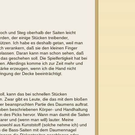
och und Steg oberhalb der Saiten leicht
den, der einige Stücken treibender,
stützen. Ich habe es deshalb getan, weil man
urch verankern, daß sie den kleinen Finger
 gelassen. Daran kann man schon sehen, daß
das geschehen soll. Die Spielfertigkeit hat bei
tzen. Allerdings komme ich zur Zeit mehr und
ärke erzeugen, wenn ich die Hand nicht
ingung der Decke beeinträchtigt.
ll, kann das bei schnellen Stücken
. Zwar gibt es Leute, die das mit dem bloßen
 der beanspruchten Partie des Daumens auftrat.
er oben beschriebenen Körper- und Handhaltung
en des Picks hervor. Wann man damit die Saiten
arer und (wenn man will) lauter. Meine
sowohl aus Kunststoff (solche nehme ich) und
dem die Bass-Saiten mit dem Daumennagel