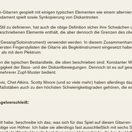
en-Gitarren gespielt mit einigen typischen Elementen wie einem altern
undament spielt sowie Synkopierung von Diskantnoten.
til zu definieren, hat auch die obige Definition sicher ihre Schwächen 
 beschriebenen Elemente enthält, die aber dennoch die Grenzen des o
ng (Gesang/Soloinstrument) verwendet werden. In diesem Zusammenhan
rsten Fingerstylisten die Gitarre als Begleitinstrument eingesetzt ha
als mit dem Plektrum.
 die typischen Bestandteile, die oben beschrieben sind: Konstanter
gkeit der Bass- und der Diskantbewegungen. Dennoch ist es auf gewi
mehrerer Zupf-Muster bedient.
vis, Chet Atkins, Scotty Moore (und so viele mehr) haben allerdings d
 Maßstäben auch zu den höchsten Schwierigkeitsgraden gehören, die es 
agelverschleiß:
lt habe, beschreibe ich das, was sich für das Spiel auf diesen Gitarren 
itige von Höfner. Ich habe sie allerdings fast ausschließlich mit sechs 