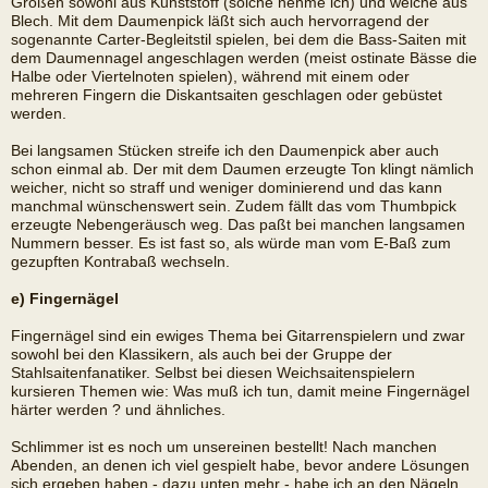
Größen sowohl aus Kunststoff (solche nehme ich) und welche aus
Blech. Mit dem Daumenpick läßt sich auch hervorragend der
sogenannte Carter-Begleitstil spielen, bei dem die Bass-Saiten mit
dem Daumennagel angeschlagen werden (meist ostinate Bässe die
Halbe oder Viertelnoten spielen), während mit einem oder
mehreren Fingern die Diskantsaiten geschlagen oder gebüstet
werden.
Bei langsamen Stücken streife ich den Daumenpick aber auch
schon einmal ab. Der mit dem Daumen erzeugte Ton klingt nämlich
weicher, nicht so straff und weniger dominierend und das kann
manchmal wünschenswert sein. Zudem fällt das vom Thumbpick
erzeugte Nebengeräusch weg. Das paßt bei manchen langsamen
Nummern besser. Es ist fast so, als würde man vom E-Baß zum
gezupften Kontrabaß wechseln.
e) Fingernägel
Fingernägel sind ein ewiges Thema bei Gitarrenspielern und zwar
sowohl bei den Klassikern, als auch bei der Gruppe der
Stahlsaitenfanatiker. Selbst bei diesen Weichsaitenspielern
kursieren Themen wie: Was muß ich tun, damit meine Fingernägel
härter werden ? und ähnliches.
Schlimmer ist es noch um unsereinen bestellt! Nach manchen
Abenden, an denen ich viel gespielt habe, bevor andere Lösungen
sich ergeben haben - dazu unten mehr - habe ich an den Nägeln