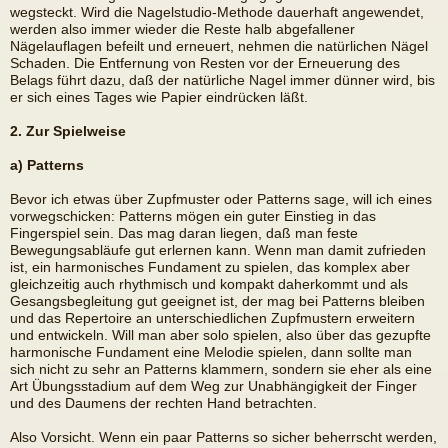
wegsteckt. Wird die Nagelstudio-Methode dauerhaft angewendet,
werden also immer wieder die Reste halb abgefallener
Nägelauflagen befeilt und erneuert, nehmen die natürlichen Nägel
Schaden. Die Entfernung von Resten vor der Erneuerung des
Belags führt dazu, daß der natürliche Nagel immer dünner wird, bis
er sich eines Tages wie Papier eindrücken läßt.
2. Zur Spielweise
a) Patterns
Bevor ich etwas über Zupfmuster oder Patterns sage, will ich eines
vorwegschicken: Patterns mögen ein guter Einstieg in das
Fingerspiel sein. Das mag daran liegen, daß man feste
Bewegungsabläufe gut erlernen kann. Wenn man damit zufrieden
ist, ein harmonisches Fundament zu spielen, das komplex aber
gleichzeitig auch rhythmisch und kompakt daherkommt und als
Gesangsbegleitung gut geeignet ist, der mag bei Patterns bleiben
und das Repertoire an unterschiedlichen Zupfmustern erweitern
und entwickeln. Will man aber solo spielen, also über das gezupfte
harmonische Fundament eine Melodie spielen, dann sollte man
sich nicht zu sehr an Patterns klammern, sondern sie eher als eine
Art Übungsstadium auf dem Weg zur Unabhängigkeit der Finger
und des Daumens der rechten Hand betrachten.
Also Vorsicht. Wenn ein paar Patterns so sicher beherrscht werden,