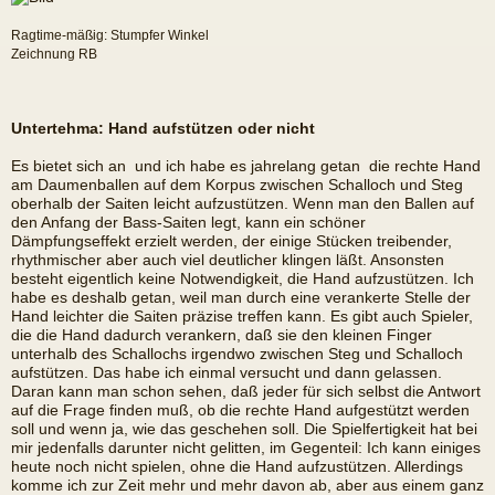
Ragtime-mäßig: Stumpfer Winkel
Zeichnung RB
Untertehma: Hand aufstützen oder nicht
Es bietet sich an  und ich habe es jahrelang getan  die rechte Hand
am Daumenballen auf dem Korpus zwischen Schalloch und Steg
oberhalb der Saiten leicht aufzustützen. Wenn man den Ballen auf
den Anfang der Bass-Saiten legt, kann ein schöner
Dämpfungseffekt erzielt werden, der einige Stücken treibender,
rhythmischer aber auch viel deutlicher klingen läßt. Ansonsten
besteht eigentlich keine Notwendigkeit, die Hand aufzustützen. Ich
habe es deshalb getan, weil man durch eine verankerte Stelle der
Hand leichter die Saiten präzise treffen kann. Es gibt auch Spieler,
die die Hand dadurch verankern, daß sie den kleinen Finger
unterhalb des Schallochs irgendwo zwischen Steg und Schalloch
aufstützen. Das habe ich einmal versucht und dann gelassen.
Daran kann man schon sehen, daß jeder für sich selbst die Antwort
auf die Frage finden muß, ob die rechte Hand aufgestützt werden
soll und wenn ja, wie das geschehen soll. Die Spielfertigkeit hat bei
mir jedenfalls darunter nicht gelitten, im Gegenteil: Ich kann einiges
heute noch nicht spielen, ohne die Hand aufzustützen. Allerdings
komme ich zur Zeit mehr und mehr davon ab, aber aus einem ganz