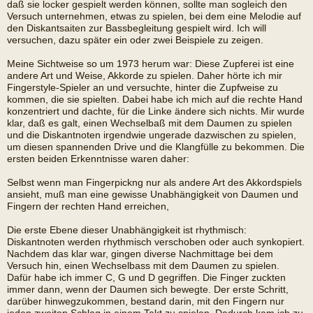
daß sie locker gespielt werden können, sollte man sogleich den
Versuch unternehmen, etwas zu spielen, bei dem eine Melodie auf
den Diskantsaiten zur Bassbegleitung gespielt wird. Ich will
versuchen, dazu später ein oder zwei Beispiele zu zeigen.
Meine Sichtweise so um 1973 herum war: Diese Zupferei ist eine
andere Art und Weise, Akkorde zu spielen. Daher hörte ich mir
Fingerstyle-Spieler an und versuchte, hinter die Zupfweise zu
kommen, die sie spielten. Dabei habe ich mich auf die rechte Hand
konzentriert und dachte, für die Linke ändere sich nichts. Mir wurde
klar, daß es galt, einen Wechselbaß mit dem Daumen zu spielen
und die Diskantnoten irgendwie ungerade dazwischen zu spielen,
um diesen spannenden Drive und die Klangfülle zu bekommen. Die
ersten beiden Erkenntnisse waren daher:
Selbst wenn man Fingerpickng nur als andere Art des Akkordspiels
ansieht, muß man eine gewisse Unabhängigkeit von Daumen und
Fingern der rechten Hand erreichen,
Die erste Ebene dieser Unabhängigkeit ist rhythmisch:
Diskantnoten werden rhythmisch verschoben oder auch synkopiert.
Nachdem das klar war, gingen diverse Nachmittage bei dem
Versuch hin, einen Wechselbass mit dem Daumen zu spielen.
Dafür habe ich immer C, G und D gegriffen. Die Finger zuckten
immer dann, wenn der Daumen sich bewegte. Der erste Schritt,
darüber hinwegzukommen, bestand darin, mit den Fingern nur