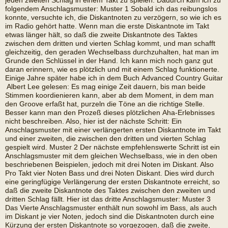
jeden zweiten Schlag in einem Takt zu spielen. Dadurch kam ich zu
folgendem Anschlagsmuster: Muster 1 Sobald ich das reibungslos
konnte, versuchte ich, die Diskantnoten zu verzögern, so wie ich es
im Radio gehört hatte. Wenn man die erste Diskantnote im Takt
etwas länger hält, so daß die zweite Diskantnote des Taktes
zwischen dem dritten und vierten Schlag kommt, und man schafft
gleichzeitig, den geraden Wechselbass durchzuhalten, hat man im
Grunde den Schlüssel in der Hand. Ich kann mich noch ganz gut
daran erinnern, wie es plötzlich und mit einem Schlag funktionerte.
Einige Jahre später habe ich in dem Buch Advanced Country Guitar
 Albert Lee gelesen: Es mag einige Zeit dauern, bis man beide
Stimmen koordienieren kann, aber ab dem Moment, in dem man
den Groove erfaßt hat, purzeln die Töne an die richtige Stelle.
Besser kann man den Prozeß dieses plötzlichen Aha-Erlebnisses
nicht beschreiben. Also, hier ist der nächste Schritt: Ein
Anschlagsmuster mit einer verlängerten ersten Diskantnote im Takt
und einer zweiten, die zwischen den dritten und vierten Schlag
gespielt wird. Muster 2 Der nächste empfehlenswerte Schritt ist ein
Anschlagsmuster mit dem gleichen Wechselbass, wie in den oben
beschriebenen Beispielen, jedoch mit drei Noten im Diskant. Also 
Pro Takt vier Noten Bass und drei Noten Diskant. Dies wird durch
eine geringfügige Verlängerung der ersten Diskantnote erreicht, so
daß die zweite Diskantnote des Taktes zwischen den zweiten und
dritten Schlag fällt. Hier ist das dritte Anschlagsmuster: Muster 3
Das Vierte Anschlagsmuster enthält nun sowohl im Bass, als auch
im Diskant je vier Noten, jedoch sind die Diskantnoten durch eine
Kürzung der ersten Diskantnote so vorgezogen, daß die zweite,