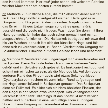
den Handel kommen. Hier muß jeder sehen, mit welchem Fabrikat
welcher Machart er am besten zurecht kommt.
bb
Methode 2: Künstliche Nägel, die mit Sekundenkleber auf den
zu kurzen Original-Nagel aufgeklebt werden. Derlei gibt es in
Drogerien und Drogeriemärkten zu kaufen. Nagelstudios machen
das für ein mäßiges Entgelt sogar so, daß es ganz natürlich
aussieht und die Leute nicht fragen: Was haben Sie denn mit Ihrer
Hand gemacht. Ich habe das auch schon gemacht und es hat
ausgezeichnet funktioniert. Die Haltbarkeit beträgt bei mir etwa drei
bis vier Wochen, danach löst sich der künstliche Nagel und fällt,
ohne sich zu verabschieden, zu Boden. Vorsicht beim Umgang mit
Sekundenkleber. Hinweise auf dem Gebinde lesen und beachten!
cc
Methode 3: Verstärken der Fingernägel mit Sekundenkleber und
Backpulver. Diese Methode habe ich von verschiedenen Seiten
gehört und im Selbstversuch getestet. Es funktioniert recht gut und
scheint mir einfacher zu sein, als die Methode bb. Auf den oberen,
vorderen Rand des Fingernagels wird etwas Sekundenkleber
(Cyanacrylat) vom rechten bis zum linken Rand aufgetragen und
der Nagel anschließend in Backpulver getaucht. Das Backpulver
dient als Füllmittel. Es bildet sich ein Horn-ähnlicher Placken, der
den Nagel in der Stärke etwa verdoppelt. Das verlangsamt den
Verschleiß "am Stahl". Allerdings ist das Konstrukt nicht wirklich
haltbar und nur schwer in eine vernünftige Form zu bringen.
Vorsicht beim Umgang mit Sekundenkleber. Hinweise auf dem