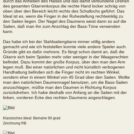
durch das Anheben des Halses und das damit verbundene Drehen
des gesamten Gitarrenkorpus die rechte Hand locker schräg von
oben über den Bereich leicht rechts des Schallochs geführt. Das
Ideal ist es, wenn die Finger in der Ruhestellung rechtwinklig zu
den Saiten liegen. Der Nagel des Daumens weist dann so auf die
Saiten, daß man ihn zum Anschlag der Bass-Töne verwenden
kann.
Das habe ich bei der Stahlsaitengitarre immer völlig anders
gemacht und wie ich feststellen konnte viele andere Spieler auch.
Gründe gibt es dafür mehrere. Es fängt schon damit an, daß die
Gitarre sich beim Spielen mehr oder weniger in der Waagerechten
befindet. Dazu kommt der große Korpus, über den man den Arm
legen muß. Bei einer natürlichen und nicht künstlich verbogenen
Handhaltung befinden sich die Finger nicht im rechten Winkel,
sondern eher in einem Winkel von 45 Grad über den Saiten. Wollte
man den natürlichen Daumennagel benutzen, um die Bass-Saiten
anzuschlagen, müßte man den Daumen in Richtung Korpus
zurückdrehen. Ich habe deshalb von Anfang an die Saiten mit der
linken, vorderen Ecke des rechten Daumens angeschlagen.
Klassisches Ideal: Beinahe 90 grad
Zeichnung RB