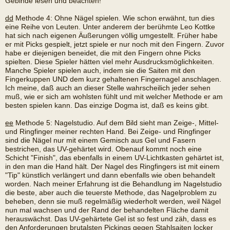
Gebinde lesen und beachten!
dd
Methode 4: Ohne Nägel spielen. Wie schon erwähnt, tun dies
eine Reihe von Leuten. Unter anderem der berühmte Leo Kottke
hat sich nach eigenen Äußerungen völlig umgestellt. Früher habe
er mit Picks gespielt, jetzt spiele er nur noch mit den Fingern. Zuvor
habe er diejenigen beneidet, die mit den Fingern ohne Picks
spielten. Diese Spieler hätten viel mehr Ausdrucksmöglichkeiten.
Manche Spieler spielen auch, indem sie die Saiten mit den
Fingerkuppen UND dem kurz gehaltenen Fingernagel anschlagen.
Ich meine, daß auch an dieser Stelle wahrscheilich jeder sehen
muß, wie er sich am wohlsten fühlt und mit welcher Methode er am
besten spielen kann. Das einzige Dogma ist, daß es keins gibt.
ee
Methode 5: Nagelstudio. Auf dem Bild sieht man Zeige-, Mittel-
und Ringfinger meiner rechten Hand. Bei Zeige- und Ringfinger
sind die Nägel nur mit einem Gemisch aus Gel und Fasern
bestrichen, das UV-gehärtet wird. Obenauf kommt noch eine
Schicht "Finish", das ebenfalls in einem UV-Lichtkasten gehärtet ist,
in den man die Hand hält. Der Nagel des Ringfingers ist mit einem
"Tip" künstlich verlängert und dann ebenfalls wie oben behandelt
worden. Nach meiner Erfahrung ist die Behandlung im Nagelstudio
die beste, aber auch die teuerste Methode, das Nagelproblem zu
beheben, denn sie muß regelmäßig wiederholt werden, weil Nägel
nun mal wachsen und der Rand der behandelten Fläche damit
herauswächst. Das UV-gehärtete Gel ist so fest und zäh, dass es
den Anforderungen brutalsten Pickings gegen Stahlsaiten locker