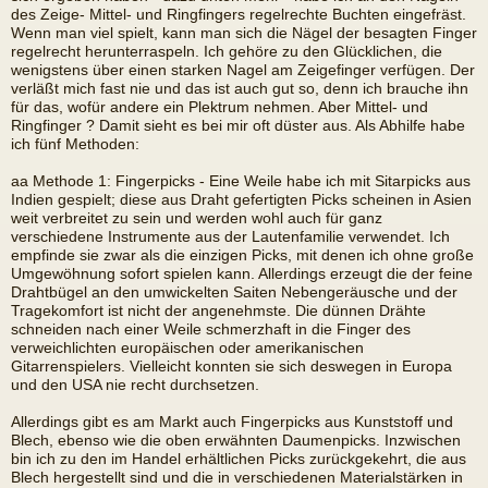
des Zeige- Mittel- und Ringfingers regelrechte Buchten eingefräst.
Wenn man viel spielt, kann man sich die Nägel der besagten Finger
regelrecht herunterraspeln. Ich gehöre zu den Glücklichen, die
wenigstens über einen starken Nagel am Zeigefinger verfügen. Der
verläßt mich fast nie und das ist auch gut so, denn ich brauche ihn
für das, wofür andere ein Plektrum nehmen. Aber Mittel- und
Ringfinger ? Damit sieht es bei mir oft düster aus. Als Abhilfe habe
ich fünf Methoden:
aa Methode 1: Fingerpicks - Eine Weile habe ich mit Sitarpicks aus
Indien gespielt; diese aus Draht gefertigten Picks scheinen in Asien
weit verbreitet zu sein und werden wohl auch für ganz
verschiedene Instrumente aus der Lautenfamilie verwendet. Ich
empfinde sie zwar als die einzigen Picks, mit denen ich ohne große
Umgewöhnung sofort spielen kann. Allerdings erzeugt die der feine
Drahtbügel an den umwickelten Saiten Nebengeräusche und der
Tragekomfort ist nicht der angenehmste. Die dünnen Drähte
schneiden nach einer Weile schmerzhaft in die Finger des
verweichlichten europäischen oder amerikanischen
Gitarrenspielers. Vielleicht konnten sie sich deswegen in Europa
und den USA nie recht durchsetzen.
Allerdings gibt es am Markt auch Fingerpicks aus Kunststoff und
Blech, ebenso wie die oben erwähnten Daumenpicks. Inzwischen
bin ich zu den im Handel erhältlichen Picks zurückgekehrt, die aus
Blech hergestellt sind und die in verschiedenen Materialstärken in