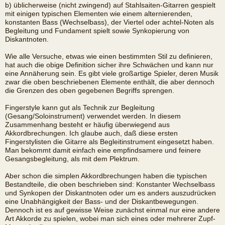
b) üblicherweise (nicht zwingend) auf Stahlsaiten-Gitarren gespielt
mit einigen typischen Elementen wie einem alternierenden,
konstanten Bass (Wechselbass), der Viertel oder achtel-Noten als
Begleitung und Fundament spielt sowie Synkopierung von
Diskantnoten.
Wie alle Versuche, etwas wie einen bestimmten Stil zu definieren,
hat auch die obige Definition sicher ihre Schwächen und kann nur
eine Annäherung sein. Es gibt viele großartige Spieler, deren Musik
zwar die oben beschriebenen Elemente enthält, die aber dennoch
die Grenzen des oben gegebenen Begriffs sprengen.
Fingerstyle kann gut als Technik zur Begleitung
(Gesang/Soloinstrument) verwendet werden. In diesem
Zusammenhang besteht er häufig überwiegend aus
Akkordbrechungen. Ich glaube auch, daß diese ersten
Fingerstylisten die Gitarre als Begleitinstrument eingesetzt haben.
Man bekommt damit einfach eine empfindsamere und feinere
Gesangsbegleitung, als mit dem Plektrum.
Aber schon die simplen Akkordbrechungen haben die typischen
Bestandteile, die oben beschrieben sind: Konstanter Wechselbass
und Synkopen der Diskantnoten oder um es anders auszudrücken
eine Unabhängigkeit der Bass- und der Diskantbewegungen.
Dennoch ist es auf gewisse Weise zunächst einmal nur eine andere
Art Akkorde zu spielen, wobei man sich eines oder mehrerer Zupf-