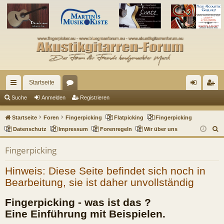
Startseite
ch
or
n
eg
Suche
Anmelden
Registrieren
ne
en
m
ist
Startseite
Foren
Fingerpicking
Flatpicking
Fingerpicking
llz
el
rie
S
Datenschutz
Impressum
Forenregeln
Wir über uns
u
ug
de
re
Fingerpicking
c
riff
n
n
h
Hinweis: Diese Seite befindet sich noch in
e
Bearbeitung, sie ist daher unvollständig
Fingerpicking - was ist das ?
Eine Einführung mit Beispielen.