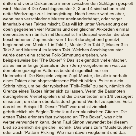
dritte und vierte Diskantnote immer zwischen den Schlägen gespielt
wird: Muster 4 Die Anschlagsmuster 2, 3 und 4 sind schon recht
nette Werkzeuge zur Liedbegleitung. Noch besser wird es aber,
wenn man verschiedene Muster aneinanderhängt, oder sogar
innerhalb eines Taktes mischt. Das will ich unter Verwendung der
oben gegebenen vier Patterns und den gleichen Akkorden einmal
demonstrieren nämlich mit Beispiel 5. Im Beispiel werden die oben
beschriebenen Zupfmuster von 1 bis 4 durchgehend genutzt,
beginnend von Muster 1 in Takt 1, Muster 2 in Takt 2, Muster 3 in
Takt 3 und Muster 4 im letzten Takt. Welches Anschlagsmuster
würde denn eine schöne Folk-Stimmung ergeben, wie
beispielsweise bei "The Boxer" ? Das ist eigentlich viel einfacher,
als es mir anfangs (damals in den 70ern) vorgekommen war. Zu
den oben gezeigten Patterns besteht eigentlich nur ein
Unterschied: Die Beispiele zeigen Zupf-Muster, die alle innerhalb
eines Taktes eine abgeschlossene Einheit bilden. Es ist nur ein
Schritt nötig, um bei der typischen "Folk-Rolle" zu sein, nämlich die
Grenze eines Taktes hinter sich zu lassen. Wenn die Bassnoten
durchgehend Viertel spielen und die Diskantnoten um 1/8 verzögert
einsetzen, um dann ebenfalls durchgehend Viertel zu spielen: Voila
das ist es: Beispiel 6. Dieser "Roll" war und ist ziemlich
gebräuchlich als Begleit-Technik auf der akustischen Gitarre. Die
ersten Takte erinnern fast zwingend an "The Boxer", was nicht
weiter verwundern kann, denn Paul Simon verwendet bei diesem
Lied so ziemlich die gleiche Technik. Das war's zum "Musterzupfen"
oder auch "Pattern-Picking. Wie man davon wegkommt und das