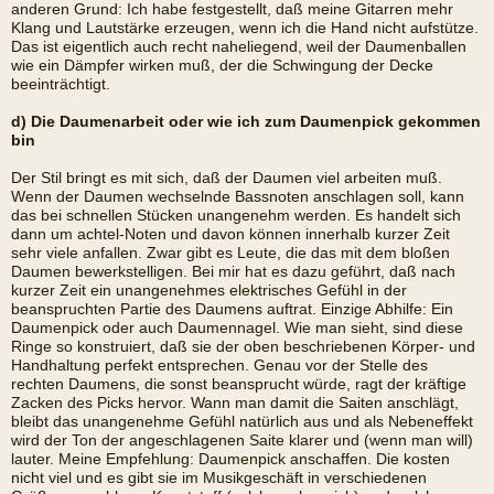
anderen Grund: Ich habe festgestellt, daß meine Gitarren mehr
Klang und Lautstärke erzeugen, wenn ich die Hand nicht aufstütze.
Das ist eigentlich auch recht naheliegend, weil der Daumenballen
wie ein Dämpfer wirken muß, der die Schwingung der Decke
beeinträchtigt.
d) Die Daumenarbeit oder wie ich zum Daumenpick gekommen
bin
Der Stil bringt es mit sich, daß der Daumen viel arbeiten muß.
Wenn der Daumen wechselnde Bassnoten anschlagen soll, kann
das bei schnellen Stücken unangenehm werden. Es handelt sich
dann um achtel-Noten und davon können innerhalb kurzer Zeit
sehr viele anfallen. Zwar gibt es Leute, die das mit dem bloßen
Daumen bewerkstelligen. Bei mir hat es dazu geführt, daß nach
kurzer Zeit ein unangenehmes elektrisches Gefühl in der
beanspruchten Partie des Daumens auftrat. Einzige Abhilfe: Ein
Daumenpick oder auch Daumennagel. Wie man sieht, sind diese
Ringe so konstruiert, daß sie der oben beschriebenen Körper- und
Handhaltung perfekt entsprechen. Genau vor der Stelle des
rechten Daumens, die sonst beansprucht würde, ragt der kräftige
Zacken des Picks hervor. Wann man damit die Saiten anschlägt,
bleibt das unangenehme Gefühl natürlich aus und als Nebeneffekt
wird der Ton der angeschlagenen Saite klarer und (wenn man will)
lauter. Meine Empfehlung: Daumenpick anschaffen. Die kosten
nicht viel und es gibt sie im Musikgeschäft in verschiedenen