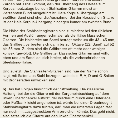
Zargen hat. Hinzu kommt, daß der Übergang des Halses zum
Korpus heutzutage bei den Stahlsaiten-Gitarren meist am
vierzehnten Bund ausgeführt ist. Hals-Korpus-Übergänge am
zwölften Bund sind eher die Ausnahme. Bei der klassischen Gitarre
ist der Hals-Korpus-Übergang hingegen immer am zwölften Bund.
Die Hälse der Stahlsaitengitarren sind zumindest bei den üblichen
Formen und Ausführungen schmaler als die Hälse klassischer
Gitarren. Die Halsbreite am Sattel beträgt meist um die 43 - 45 mm,
das Griffbrett verbreiter sich dann bis zur Oktave (12. Bund) auf 52
bis 55 mm. Zudem sind die Griffbretter oft mehr oder weniger
konvex (gewölbt). Die Griffbretter klassischer Gitarren sind völlig
eben und am Sattel deutlich breiter, als die vorbeschriebenen
Steelstring-Hälse.
Und zuletzt: Die Stahlsaiten-Gitarren sind, wie der Name schon
sagt, mit Saiten aus Stahl bezogen, wobei die E, A, D und G-Saiten
mit Bronzefäden umwickelt sind.
b)
Das hat Folgen hinsichtlich der Sitzhaltung. Die klassische
Haltung, bei der die Gitarre mit der Zargeneinbuchtung auf dem
linken Oberschenkel aufsitzt, der wiederum durch eine Unterlage
oder Fußbank leicht angehoben ist, würde bei einer Dreadnought-
Stahlsaitengitarre dazu führen, daß man die untersten Lagen fast
nur noch mit ausgestrecktem Arm erreichen könnte. Das geht nicht,
also setze ich die Gitarre auf den linken Oberschenkel.