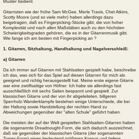
Muster bedient.
Gitarristen wie der frühe Sam McGee, Merle Travis, Chet Atkins,
Scotty Moore (und so viele mehr) haben allerdings dazu
beigetragen, daß es Fingerpicking-Stücke gibt, die von hoher
Komplexität und nach allen Maßstäben auch zu den höchsten
Schwierigkeitsgraden gehören, die es in der Gitarrenmusik gibt.
Wie fange ich am besten mit Fingerpicking an ?
1. Gitarren, Sitzhaltung, Handhaltung und Nagelverschleiß:
a) Gitarren
Da ich immer auf Gitarren mit Stahlsaiten gespielt habe, beschreibe
ich das, was sich für das Spiel auf diesen Gitarren für mich als
geeignet und richtig herausgestellt hat. Meine erste eigene Gitarre
war eine zwölfsaitige von Höfner. Ich habe sie allerdings fast
ausschließlich mit sechs Saiten bespannt und gespielt. Zur
klassischen Gitarre und der von ihr abgeleiteten, billgeren
Sperrholz-Wanderklampfe bestehen einige Unterschiede, die bei
der Haltung sowie Handstellung der rechten Hand zu
Abweichungen gegenüber der "alten Schule" geführt haben.
Die meisten der auf der Welt gespielten Stahlsaiten-Gitarren haben
die sogenannte Dreadnought-Form, die sich dadurch auszeichnet,
daß sie gegenüber der klassischen Gitarre (der sogenannten
Torres-Form) einen bedeutend größeren Korpus und tiefere