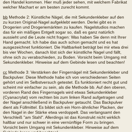
den Handel kommen. Hier muß jeder sehen, mit welchem Fabrikat
welcher Machart er am besten zurecht kommt.
bb
Methode 2: Künstliche Nägel, die mit Sekundenkleber auf den
zu kurzen Original-Nagel aufgeklebt werden. Derlei gibt es in
Drogerien und Drogeriemärkten zu kaufen. Nagelstudios machen
das für ein mäßiges Entgelt sogar so, daß es ganz natürlich
aussieht und die Leute nicht fragen: Was haben Sie denn mit Ihrer
Hand gemacht. Ich habe das auch schon gemacht und es hat
ausgezeichnet funktioniert. Die Haltbarkeit beträgt bei mir etwa drei
bis vier Wochen, danach löst sich der künstliche Nagel und fällt,
ohne sich zu verabschieden, zu Boden. Vorsicht beim Umgang mit
Sekundenkleber. Hinweise auf dem Gebinde lesen und beachten!
cc
Methode 3: Verstärken der Fingernägel mit Sekundenkleber und
Backpulver. Diese Methode habe ich von verschiedenen Seiten
gehört und im Selbstversuch getestet. Es funktioniert recht gut und
scheint mir einfacher zu sein, als die Methode bb. Auf den oberen,
vorderen Rand des Fingernagels wird etwas Sekundenkleber
(Cyanacrylat) vom rechten bis zum linken Rand aufgetragen und
der Nagel anschließend in Backpulver getaucht. Das Backpulver
dient als Füllmittel. Es bildet sich ein Horn-ähnlicher Placken, der
den Nagel in der Stärke etwa verdoppelt. Das verlangsamt den
Verschleiß "am Stahl". Allerdings ist das Konstrukt nicht wirklich
haltbar und nur schwer in eine vernünftige Form zu bringen.
Vorsicht beim Umgang mit Sekundenkleber. Hinweise auf dem