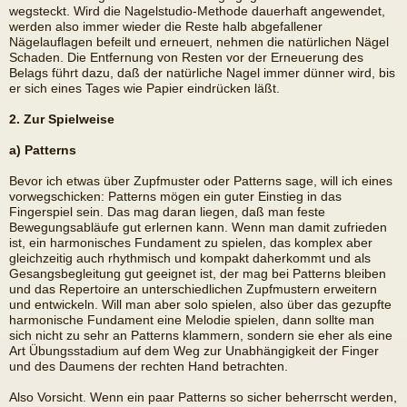
wegsteckt. Wird die Nagelstudio-Methode dauerhaft angewendet,
werden also immer wieder die Reste halb abgefallener
Nägelauflagen befeilt und erneuert, nehmen die natürlichen Nägel
Schaden. Die Entfernung von Resten vor der Erneuerung des
Belags führt dazu, daß der natürliche Nagel immer dünner wird, bis
er sich eines Tages wie Papier eindrücken läßt.
2. Zur Spielweise
a) Patterns
Bevor ich etwas über Zupfmuster oder Patterns sage, will ich eines
vorwegschicken: Patterns mögen ein guter Einstieg in das
Fingerspiel sein. Das mag daran liegen, daß man feste
Bewegungsabläufe gut erlernen kann. Wenn man damit zufrieden
ist, ein harmonisches Fundament zu spielen, das komplex aber
gleichzeitig auch rhythmisch und kompakt daherkommt und als
Gesangsbegleitung gut geeignet ist, der mag bei Patterns bleiben
und das Repertoire an unterschiedlichen Zupfmustern erweitern
und entwickeln. Will man aber solo spielen, also über das gezupfte
harmonische Fundament eine Melodie spielen, dann sollte man
sich nicht zu sehr an Patterns klammern, sondern sie eher als eine
Art Übungsstadium auf dem Weg zur Unabhängigkeit der Finger
und des Daumens der rechten Hand betrachten.
Also Vorsicht. Wenn ein paar Patterns so sicher beherrscht werden,