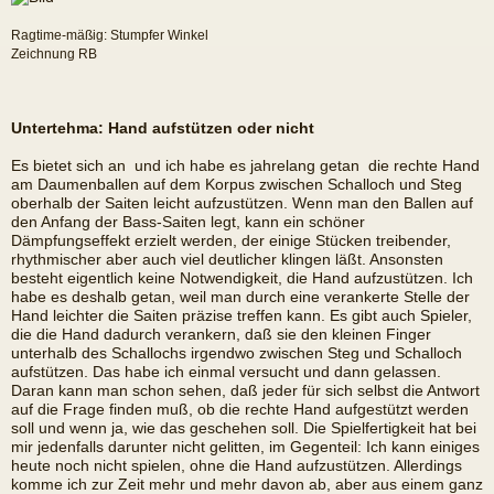
Ragtime-mäßig: Stumpfer Winkel
Zeichnung RB
Untertehma: Hand aufstützen oder nicht
Es bietet sich an  und ich habe es jahrelang getan  die rechte Hand
am Daumenballen auf dem Korpus zwischen Schalloch und Steg
oberhalb der Saiten leicht aufzustützen. Wenn man den Ballen auf
den Anfang der Bass-Saiten legt, kann ein schöner
Dämpfungseffekt erzielt werden, der einige Stücken treibender,
rhythmischer aber auch viel deutlicher klingen läßt. Ansonsten
besteht eigentlich keine Notwendigkeit, die Hand aufzustützen. Ich
habe es deshalb getan, weil man durch eine verankerte Stelle der
Hand leichter die Saiten präzise treffen kann. Es gibt auch Spieler,
die die Hand dadurch verankern, daß sie den kleinen Finger
unterhalb des Schallochs irgendwo zwischen Steg und Schalloch
aufstützen. Das habe ich einmal versucht und dann gelassen.
Daran kann man schon sehen, daß jeder für sich selbst die Antwort
auf die Frage finden muß, ob die rechte Hand aufgestützt werden
soll und wenn ja, wie das geschehen soll. Die Spielfertigkeit hat bei
mir jedenfalls darunter nicht gelitten, im Gegenteil: Ich kann einiges
heute noch nicht spielen, ohne die Hand aufzustützen. Allerdings
komme ich zur Zeit mehr und mehr davon ab, aber aus einem ganz