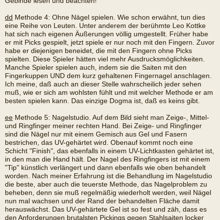
Gebinde lesen und beachten!
dd
Methode 4: Ohne Nägel spielen. Wie schon erwähnt, tun dies
eine Reihe von Leuten. Unter anderem der berühmte Leo Kottke
hat sich nach eigenen Äußerungen völlig umgestellt. Früher habe
er mit Picks gespielt, jetzt spiele er nur noch mit den Fingern. Zuvor
habe er diejenigen beneidet, die mit den Fingern ohne Picks
spielten. Diese Spieler hätten viel mehr Ausdrucksmöglichkeiten.
Manche Spieler spielen auch, indem sie die Saiten mit den
Fingerkuppen UND dem kurz gehaltenen Fingernagel anschlagen.
Ich meine, daß auch an dieser Stelle wahrscheilich jeder sehen
muß, wie er sich am wohlsten fühlt und mit welcher Methode er am
besten spielen kann. Das einzige Dogma ist, daß es keins gibt.
ee
Methode 5: Nagelstudio. Auf dem Bild sieht man Zeige-, Mittel-
und Ringfinger meiner rechten Hand. Bei Zeige- und Ringfinger
sind die Nägel nur mit einem Gemisch aus Gel und Fasern
bestrichen, das UV-gehärtet wird. Obenauf kommt noch eine
Schicht "Finish", das ebenfalls in einem UV-Lichtkasten gehärtet ist,
in den man die Hand hält. Der Nagel des Ringfingers ist mit einem
"Tip" künstlich verlängert und dann ebenfalls wie oben behandelt
worden. Nach meiner Erfahrung ist die Behandlung im Nagelstudio
die beste, aber auch die teuerste Methode, das Nagelproblem zu
beheben, denn sie muß regelmäßig wiederholt werden, weil Nägel
nun mal wachsen und der Rand der behandelten Fläche damit
herauswächst. Das UV-gehärtete Gel ist so fest und zäh, dass es
den Anforderungen brutalsten Pickings gegen Stahlsaiten locker