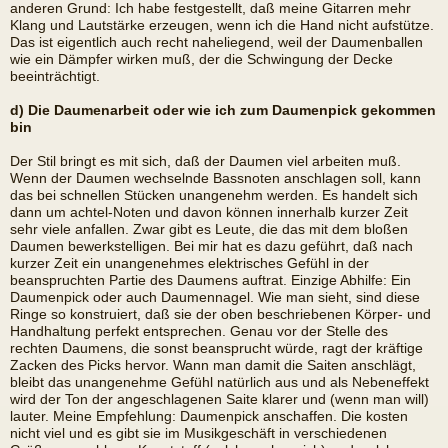
anderen Grund: Ich habe festgestellt, daß meine Gitarren mehr
Klang und Lautstärke erzeugen, wenn ich die Hand nicht aufstütze.
Das ist eigentlich auch recht naheliegend, weil der Daumenballen
wie ein Dämpfer wirken muß, der die Schwingung der Decke
beeinträchtigt.
d) Die Daumenarbeit oder wie ich zum Daumenpick gekommen
bin
Der Stil bringt es mit sich, daß der Daumen viel arbeiten muß.
Wenn der Daumen wechselnde Bassnoten anschlagen soll, kann
das bei schnellen Stücken unangenehm werden. Es handelt sich
dann um achtel-Noten und davon können innerhalb kurzer Zeit
sehr viele anfallen. Zwar gibt es Leute, die das mit dem bloßen
Daumen bewerkstelligen. Bei mir hat es dazu geführt, daß nach
kurzer Zeit ein unangenehmes elektrisches Gefühl in der
beanspruchten Partie des Daumens auftrat. Einzige Abhilfe: Ein
Daumenpick oder auch Daumennagel. Wie man sieht, sind diese
Ringe so konstruiert, daß sie der oben beschriebenen Körper- und
Handhaltung perfekt entsprechen. Genau vor der Stelle des
rechten Daumens, die sonst beansprucht würde, ragt der kräftige
Zacken des Picks hervor. Wann man damit die Saiten anschlägt,
bleibt das unangenehme Gefühl natürlich aus und als Nebeneffekt
wird der Ton der angeschlagenen Saite klarer und (wenn man will)
lauter. Meine Empfehlung: Daumenpick anschaffen. Die kosten
nicht viel und es gibt sie im Musikgeschäft in verschiedenen