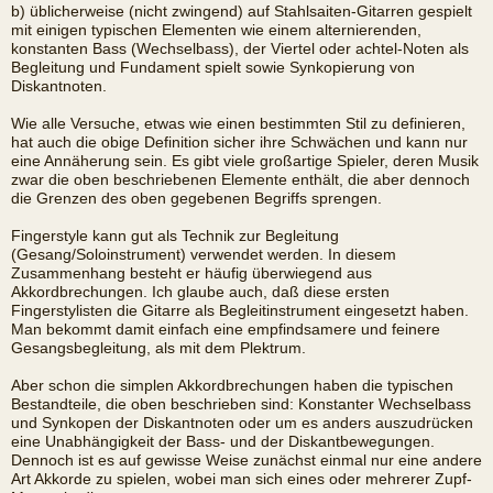
b) üblicherweise (nicht zwingend) auf Stahlsaiten-Gitarren gespielt
mit einigen typischen Elementen wie einem alternierenden,
konstanten Bass (Wechselbass), der Viertel oder achtel-Noten als
Begleitung und Fundament spielt sowie Synkopierung von
Diskantnoten.
Wie alle Versuche, etwas wie einen bestimmten Stil zu definieren,
hat auch die obige Definition sicher ihre Schwächen und kann nur
eine Annäherung sein. Es gibt viele großartige Spieler, deren Musik
zwar die oben beschriebenen Elemente enthält, die aber dennoch
die Grenzen des oben gegebenen Begriffs sprengen.
Fingerstyle kann gut als Technik zur Begleitung
(Gesang/Soloinstrument) verwendet werden. In diesem
Zusammenhang besteht er häufig überwiegend aus
Akkordbrechungen. Ich glaube auch, daß diese ersten
Fingerstylisten die Gitarre als Begleitinstrument eingesetzt haben.
Man bekommt damit einfach eine empfindsamere und feinere
Gesangsbegleitung, als mit dem Plektrum.
Aber schon die simplen Akkordbrechungen haben die typischen
Bestandteile, die oben beschrieben sind: Konstanter Wechselbass
und Synkopen der Diskantnoten oder um es anders auszudrücken
eine Unabhängigkeit der Bass- und der Diskantbewegungen.
Dennoch ist es auf gewisse Weise zunächst einmal nur eine andere
Art Akkorde zu spielen, wobei man sich eines oder mehrerer Zupf-