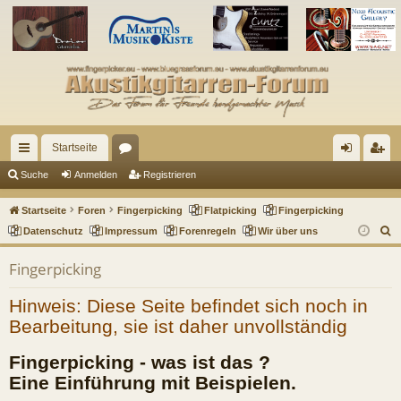
Startseite
ch
or
n
eg
Suche
Anmelden
Registrieren
ne
en
m
ist
Startseite
Foren
Fingerpicking
Flatpicking
Fingerpicking
llz
el
rie
S
Datenschutz
Impressum
Forenregeln
Wir über uns
u
ug
de
re
Fingerpicking
c
riff
n
n
h
Hinweis: Diese Seite befindet sich noch in
e
Bearbeitung, sie ist daher unvollständig
Fingerpicking - was ist das ?
Eine Einführung mit Beispielen.