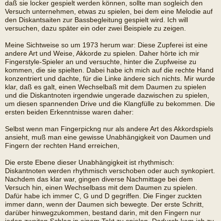
daß sie locker gespielt werden können, sollte man sogleich den
Versuch unternehmen, etwas zu spielen, bei dem eine Melodie auf
den Diskantsaiten zur Bassbegleitung gespielt wird. Ich will
versuchen, dazu später ein oder zwei Beispiele zu zeigen.
Meine Sichtweise so um 1973 herum war: Diese Zupferei ist eine
andere Art und Weise, Akkorde zu spielen. Daher hörte ich mir
Fingerstyle-Spieler an und versuchte, hinter die Zupfweise zu
kommen, die sie spielten. Dabei habe ich mich auf die rechte Hand
konzentriert und dachte, für die Linke ändere sich nichts. Mir wurde
klar, daß es galt, einen Wechselbaß mit dem Daumen zu spielen
und die Diskantnoten irgendwie ungerade dazwischen zu spielen,
um diesen spannenden Drive und die Klangfülle zu bekommen. Die
ersten beiden Erkenntnisse waren daher:
Selbst wenn man Fingerpickng nur als andere Art des Akkordspiels
ansieht, muß man eine gewisse Unabhängigkeit von Daumen und
Fingern der rechten Hand erreichen,
Die erste Ebene dieser Unabhängigkeit ist rhythmisch:
Diskantnoten werden rhythmisch verschoben oder auch synkopiert.
Nachdem das klar war, gingen diverse Nachmittage bei dem
Versuch hin, einen Wechselbass mit dem Daumen zu spielen.
Dafür habe ich immer C, G und D gegriffen. Die Finger zuckten
immer dann, wenn der Daumen sich bewegte. Der erste Schritt,
darüber hinwegzukommen, bestand darin, mit den Fingern nur