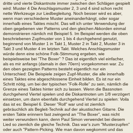
dritte und vierte Diskantnote immer zwischen den Schlägen gespielt
wird: Muster 4 Die Anschlagsmuster 2, 3 und 4 sind schon recht
nette Werkzeuge zur Liedbegleitung. Noch besser wird es aber,
wenn man verschiedene Muster aneinanderhängt, oder sogar
innerhalb eines Taktes mischt. Das will ich unter Verwendung der
oben gegebenen vier Patterns und den gleichen Akkorden einmal
demonstrieren nämlich mit Beispiel 5. Im Beispiel werden die oben
beschriebenen Zupfmuster von 1 bis 4 durchgehend genutzt,
beginnend von Muster 1 in Takt 1, Muster 2 in Takt 2, Muster 3 in
Takt 3 und Muster 4 im letzten Takt. Welches Anschlagsmuster
würde denn eine schöne Folk-Stimmung ergeben, wie
beispielsweise bei "The Boxer" ? Das ist eigentlich viel einfacher,
als es mir anfangs (damals in den 70ern) vorgekommen war. Zu
den oben gezeigten Patterns besteht eigentlich nur ein
Unterschied: Die Beispiele zeigen Zupf-Muster, die alle innerhalb
eines Taktes eine abgeschlossene Einheit bilden. Es ist nur ein
Schritt nötig, um bei der typischen "Folk-Rolle" zu sein, nämlich die
Grenze eines Taktes hinter sich zu lassen. Wenn die Bassnoten
durchgehend Viertel spielen und die Diskantnoten um 1/8 verzögert
einsetzen, um dann ebenfalls durchgehend Viertel zu spielen: Voila
das ist es: Beispiel 6. Dieser "Roll" war und ist ziemlich
gebräuchlich als Begleit-Technik auf der akustischen Gitarre. Die
ersten Takte erinnern fast zwingend an "The Boxer", was nicht
weiter verwundern kann, denn Paul Simon verwendet bei diesem
Lied so ziemlich die gleiche Technik. Das war's zum "Musterzupfen"
oder auch "Pattern-Picking. Wie man davon wegkommt und das