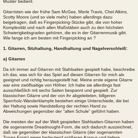
Muster bedient.
Gitarristen wie der frühe Sam McGee, Merle Travis, Chet Atkins,
Scotty Moore (und so viele mehr) haben allerdings dazu
beigetragen, daß es Fingerpicking-Stücke gibt, die von hoher
Komplexität und nach allen Maßstäben auch zu den höchsten
Schwierigkeitsgraden gehören, die es in der Gitarrenmusik gibt.
Wie fange ich am besten mit Fingerpicking an ?
1. Gitarren, Sitzhaltung, Handhaltung und Nagelverschleiß:
a) Gitarren
Da ich immer auf Gitarren mit Stahlsaiten gespielt habe, beschreibe
ich das, was sich für das Spiel auf diesen Gitarren für mich als
geeignet und richtig herausgestellt hat. Meine erste eigene Gitarre
war eine zwölfsaitige von Höfner. Ich habe sie allerdings fast
ausschließlich mit sechs Saiten bespannt und gespielt. Zur
klassischen Gitarre und der von ihr abgeleiteten, billgeren
Sperrholz-Wanderklampfe bestehen einige Unterschiede, die bei
der Haltung sowie Handstellung der rechten Hand zu
Abweichungen gegenüber der "alten Schule" geführt haben.
Die meisten der auf der Welt gespielten Stahlsaiten-Gitarren haben
die sogenannte Dreadnought-Form, die sich dadurch auszeichnet,
daß sie gegenüber der klassischen Gitarre (der sogenannten
Torres-Form) einen bedeutend größeren Korpus und tiefere