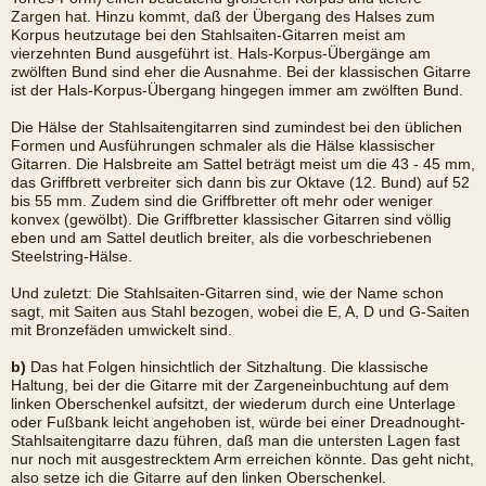
Zargen hat. Hinzu kommt, daß der Übergang des Halses zum
Korpus heutzutage bei den Stahlsaiten-Gitarren meist am
vierzehnten Bund ausgeführt ist. Hals-Korpus-Übergänge am
zwölften Bund sind eher die Ausnahme. Bei der klassischen Gitarre
ist der Hals-Korpus-Übergang hingegen immer am zwölften Bund.
Die Hälse der Stahlsaitengitarren sind zumindest bei den üblichen
Formen und Ausführungen schmaler als die Hälse klassischer
Gitarren. Die Halsbreite am Sattel beträgt meist um die 43 - 45 mm,
das Griffbrett verbreiter sich dann bis zur Oktave (12. Bund) auf 52
bis 55 mm. Zudem sind die Griffbretter oft mehr oder weniger
konvex (gewölbt). Die Griffbretter klassischer Gitarren sind völlig
eben und am Sattel deutlich breiter, als die vorbeschriebenen
Steelstring-Hälse.
Und zuletzt: Die Stahlsaiten-Gitarren sind, wie der Name schon
sagt, mit Saiten aus Stahl bezogen, wobei die E, A, D und G-Saiten
mit Bronzefäden umwickelt sind.
b)
Das hat Folgen hinsichtlich der Sitzhaltung. Die klassische
Haltung, bei der die Gitarre mit der Zargeneinbuchtung auf dem
linken Oberschenkel aufsitzt, der wiederum durch eine Unterlage
oder Fußbank leicht angehoben ist, würde bei einer Dreadnought-
Stahlsaitengitarre dazu führen, daß man die untersten Lagen fast
nur noch mit ausgestrecktem Arm erreichen könnte. Das geht nicht,
also setze ich die Gitarre auf den linken Oberschenkel.