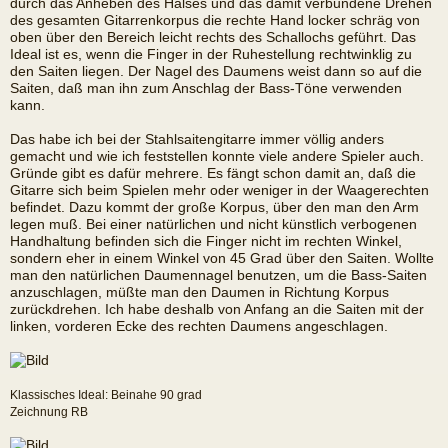
durch das Anheben des Halses und das damit verbundene Drehen
des gesamten Gitarrenkorpus die rechte Hand locker schräg von
oben über den Bereich leicht rechts des Schallochs geführt. Das
Ideal ist es, wenn die Finger in der Ruhestellung rechtwinklig zu
den Saiten liegen. Der Nagel des Daumens weist dann so auf die
Saiten, daß man ihn zum Anschlag der Bass-Töne verwenden
kann.
Das habe ich bei der Stahlsaitengitarre immer völlig anders
gemacht und wie ich feststellen konnte viele andere Spieler auch.
Gründe gibt es dafür mehrere. Es fängt schon damit an, daß die
Gitarre sich beim Spielen mehr oder weniger in der Waagerechten
befindet. Dazu kommt der große Korpus, über den man den Arm
legen muß. Bei einer natürlichen und nicht künstlich verbogenen
Handhaltung befinden sich die Finger nicht im rechten Winkel,
sondern eher in einem Winkel von 45 Grad über den Saiten. Wollte
man den natürlichen Daumennagel benutzen, um die Bass-Saiten
anzuschlagen, müßte man den Daumen in Richtung Korpus
zurückdrehen. Ich habe deshalb von Anfang an die Saiten mit der
linken, vorderen Ecke des rechten Daumens angeschlagen.
Klassisches Ideal: Beinahe 90 grad
Zeichnung RB