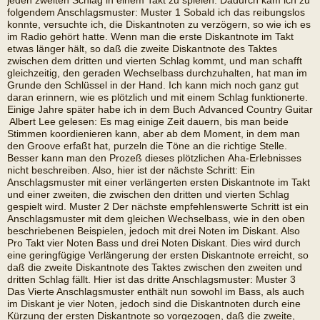
jeden zweiten Schlag in einem Takt zu spielen. Dadurch kam ich zu
folgendem Anschlagsmuster: Muster 1 Sobald ich das reibungslos
konnte, versuchte ich, die Diskantnoten zu verzögern, so wie ich es
im Radio gehört hatte. Wenn man die erste Diskantnote im Takt
etwas länger hält, so daß die zweite Diskantnote des Taktes
zwischen dem dritten und vierten Schlag kommt, und man schafft
gleichzeitig, den geraden Wechselbass durchzuhalten, hat man im
Grunde den Schlüssel in der Hand. Ich kann mich noch ganz gut
daran erinnern, wie es plötzlich und mit einem Schlag funktionerte.
Einige Jahre später habe ich in dem Buch Advanced Country Guitar
 Albert Lee gelesen: Es mag einige Zeit dauern, bis man beide
Stimmen koordienieren kann, aber ab dem Moment, in dem man
den Groove erfaßt hat, purzeln die Töne an die richtige Stelle.
Besser kann man den Prozeß dieses plötzlichen Aha-Erlebnisses
nicht beschreiben. Also, hier ist der nächste Schritt: Ein
Anschlagsmuster mit einer verlängerten ersten Diskantnote im Takt
und einer zweiten, die zwischen den dritten und vierten Schlag
gespielt wird. Muster 2 Der nächste empfehlenswerte Schritt ist ein
Anschlagsmuster mit dem gleichen Wechselbass, wie in den oben
beschriebenen Beispielen, jedoch mit drei Noten im Diskant. Also 
Pro Takt vier Noten Bass und drei Noten Diskant. Dies wird durch
eine geringfügige Verlängerung der ersten Diskantnote erreicht, so
daß die zweite Diskantnote des Taktes zwischen den zweiten und
dritten Schlag fällt. Hier ist das dritte Anschlagsmuster: Muster 3
Das Vierte Anschlagsmuster enthält nun sowohl im Bass, als auch
im Diskant je vier Noten, jedoch sind die Diskantnoten durch eine
Kürzung der ersten Diskantnote so vorgezogen, daß die zweite,