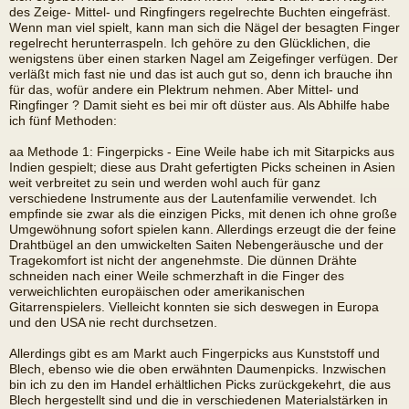
des Zeige- Mittel- und Ringfingers regelrechte Buchten eingefräst.
Wenn man viel spielt, kann man sich die Nägel der besagten Finger
regelrecht herunterraspeln. Ich gehöre zu den Glücklichen, die
wenigstens über einen starken Nagel am Zeigefinger verfügen. Der
verläßt mich fast nie und das ist auch gut so, denn ich brauche ihn
für das, wofür andere ein Plektrum nehmen. Aber Mittel- und
Ringfinger ? Damit sieht es bei mir oft düster aus. Als Abhilfe habe
ich fünf Methoden:
aa Methode 1: Fingerpicks - Eine Weile habe ich mit Sitarpicks aus
Indien gespielt; diese aus Draht gefertigten Picks scheinen in Asien
weit verbreitet zu sein und werden wohl auch für ganz
verschiedene Instrumente aus der Lautenfamilie verwendet. Ich
empfinde sie zwar als die einzigen Picks, mit denen ich ohne große
Umgewöhnung sofort spielen kann. Allerdings erzeugt die der feine
Drahtbügel an den umwickelten Saiten Nebengeräusche und der
Tragekomfort ist nicht der angenehmste. Die dünnen Drähte
schneiden nach einer Weile schmerzhaft in die Finger des
verweichlichten europäischen oder amerikanischen
Gitarrenspielers. Vielleicht konnten sie sich deswegen in Europa
und den USA nie recht durchsetzen.
Allerdings gibt es am Markt auch Fingerpicks aus Kunststoff und
Blech, ebenso wie die oben erwähnten Daumenpicks. Inzwischen
bin ich zu den im Handel erhältlichen Picks zurückgekehrt, die aus
Blech hergestellt sind und die in verschiedenen Materialstärken in