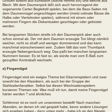
Größen sowohl aus Kunststoff (solche nehme ich) und welche aus
Blech. Mit dem Daumenpick läßt sich auch hervorragend der
sogenannte Carter-Begleitstil spielen, bei dem die Bass-Saiten mit
dem Daumennagel angeschlagen werden (meist ostinate Bässe die
Halbe oder Viertelnoten spielen), während mit einem oder
mehreren Fingern die Diskantsaiten geschlagen oder gebüstet
werden.
Bei langsamen Stücken streife ich den Daumenpick aber auch
schon einmal ab. Der mit dem Daumen erzeugte Ton klingt nämlich
weicher, nicht so straff und weniger dominierend und das kann
manchmal wünschenswert sein. Zudem fällt das vom Thumbpick
erzeugte Nebengeräusch weg. Das paßt bei manchen langsamen
Nummern besser. Es ist fast so, als würde man vom E-Baß zum
gezupften Kontrabaß wechseln.
e) Fingernägel
Fingernägel sind ein ewiges Thema bei Gitarrenspielern und zwar
sowohl bei den Klassikern, als auch bei der Gruppe der
Stahlsaitenfanatiker. Selbst bei diesen Weichsaitenspielern
kursieren Themen wie: Was muß ich tun, damit meine Fingernägel
härter werden ? und ähnliches.
Schlimmer ist es noch um unsereinen bestellt! Nach manchen
Abenden, an denen ich viel gespielt habe, bevor andere Lösungen
sich ergeben haben - dazu unten mehr - habe ich an den Nägeln