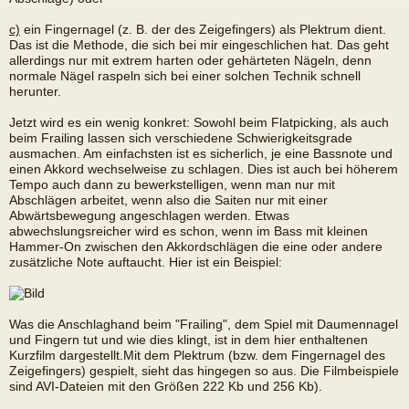
c)
ein Fingernagel (z. B. der des Zeigefingers) als Plektrum dient.
Das ist die Methode, die sich bei mir eingeschlichen hat. Das geht
allerdings nur mit extrem harten oder gehärteten Nägeln, denn
normale Nägel raspeln sich bei einer solchen Technik schnell
herunter.
Jetzt wird es ein wenig konkret: Sowohl beim Flatpicking, als auch
beim Frailing lassen sich verschiedene Schwierigkeitsgrade
ausmachen. Am einfachsten ist es sicherlich, je eine Bassnote und
einen Akkord wechselweise zu schlagen. Dies ist auch bei höherem
Tempo auch dann zu bewerkstelligen, wenn man nur mit
Abschlägen arbeitet, wenn also die Saiten nur mit einer
Abwärtsbewegung angeschlagen werden. Etwas
abwechslungsreicher wird es schon, wenn im Bass mit kleinen
Hammer-On zwischen den Akkordschlägen die eine oder andere
zusätzliche Note auftaucht. Hier ist ein Beispiel:
Was die Anschlaghand beim "Frailing", dem Spiel mit Daumennagel
und Fingern tut und wie dies klingt, ist in dem hier enthaltenen
Kurzfilm dargestellt.Mit dem Plektrum (bzw. dem Fingernagel des
Zeigefingers) gespielt, sieht das hingegen so aus. Die Filmbeispiele
sind AVI-Dateien mit den Größen 222 Kb und 256 Kb).