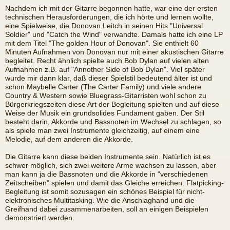
Nachdem ich mit der Gitarre begonnen hatte, war eine der ersten
technischen Herausforderungen, die ich hörte und lernen wollte,
eine Spielweise, die Donovan Leitch in seinen Hits "Universal
Soldier" und "Catch the Wind" verwandte. Damals hatte ich eine LP
mit dem Titel "The golden Hour of Donovan". Sie enthielt 60
Minuten Aufnahmen von Donovan nur mit einer akustischen Gitarre
begleitet. Recht ähnlich spielte auch Bob Dylan auf vielen alten
Aufnahmen z.B. auf "Annother Side of Bob Dylan". Viel später
wurde mir dann klar, daß dieser Spielstil bedeutend älter ist und
schon Maybelle Carter (The Carter Family) und viele andere
Country & Western sowie Bluegrass-Gitarristen wohl schon zu
Bürgerkriegszeiten diese Art der Begleitung spielten und auf diese
Weise der Musik ein grundsolides Fundament gaben. Der Stil
besteht darin, Akkorde und Bassnoten im Wechsel zu schlagen, so
als spiele man zwei Instrumente gleichzeitig, auf einem eine
Melodie, auf dem anderen die Akkorde.
Die Gitarre kann diese beiden Instrumente sein. Natürlich ist es
schwer möglich, sich zwei weitere Arme wachsen zu lassen, aber
man kann ja die Bassnoten und die Akkorde in "verschiedenen
Zeitscheiben" spielen und damit das Gleiche erreichen. Flatpicking-
Begleitung ist somit sozusagen ein schönes Beispiel für nicht-
elektronisches Multitasking. Wie die Anschlaghand und die
Greifhand dabei zusammenarbeiten, soll an einigen Beispielen
demonstriert werden.