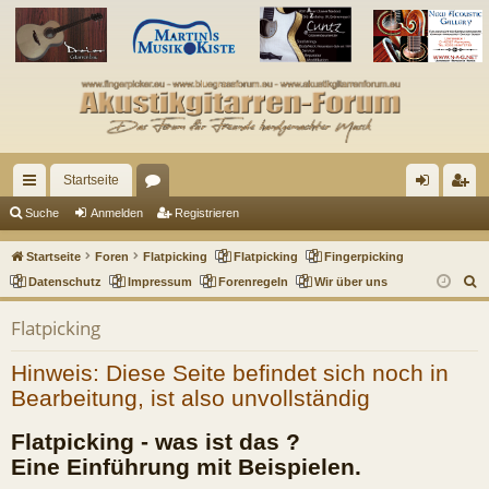
Startseite
ch
or
n
eg
Suche
Anmelden
Registrieren
ne
en
m
ist
Startseite
Foren
Flatpicking
Flatpicking
Fingerpicking
llz
el
rie
S
Datenschutz
Impressum
Forenregeln
Wir über uns
u
ug
de
re
Flatpicking
c
riff
n
n
h
Hinweis: Diese Seite befindet sich noch in
e
Bearbeitung, ist also unvollständig
Flatpicking - was ist das ?
Eine Einführung mit Beispielen.