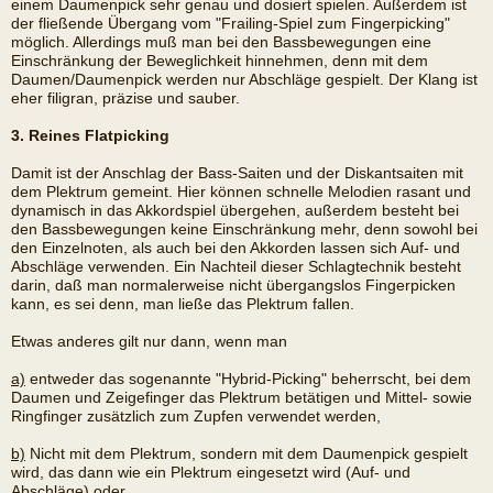
einem Daumenpick sehr genau und dosiert spielen. Außerdem ist
der fließende Übergang vom "Frailing-Spiel zum Fingerpicking"
möglich. Allerdings muß man bei den Bassbewegungen eine
Einschränkung der Beweglichkeit hinnehmen, denn mit dem
Daumen/Daumenpick werden nur Abschläge gespielt. Der Klang ist
eher filigran, präzise und sauber.
3. Reines Flatpicking
Damit ist der Anschlag der Bass-Saiten und der Diskantsaiten mit
dem Plektrum gemeint. Hier können schnelle Melodien rasant und
dynamisch in das Akkordspiel übergehen, außerdem besteht bei
den Bassbewegungen keine Einschränkung mehr, denn sowohl bei
den Einzelnoten, als auch bei den Akkorden lassen sich Auf- und
Abschläge verwenden. Ein Nachteil dieser Schlagtechnik besteht
darin, daß man normalerweise nicht übergangslos Fingerpicken
kann, es sei denn, man ließe das Plektrum fallen.
Etwas anderes gilt nur dann, wenn man
a)
entweder das sogenannte "Hybrid-Picking" beherrscht, bei dem
Daumen und Zeigefinger das Plektrum betätigen und Mittel- sowie
Ringfinger zusätzlich zum Zupfen verwendet werden,
b)
Nicht mit dem Plektrum, sondern mit dem Daumenpick gespielt
wird, das dann wie ein Plektrum eingesetzt wird (Auf- und
Abschläge) oder