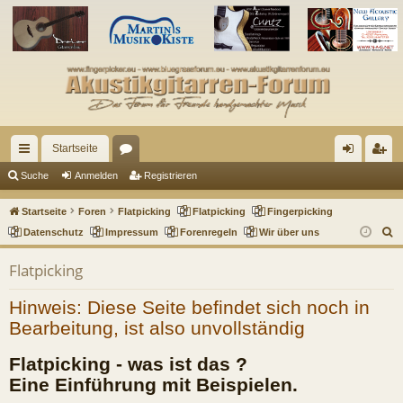
Startseite
ch
or
n
eg
Suche
Anmelden
Registrieren
ne
en
m
ist
Startseite
Foren
Flatpicking
Flatpicking
Fingerpicking
llz
el
rie
S
Datenschutz
Impressum
Forenregeln
Wir über uns
u
ug
de
re
Flatpicking
c
riff
n
n
h
Hinweis: Diese Seite befindet sich noch in
e
Bearbeitung, ist also unvollständig
Flatpicking - was ist das ?
Eine Einführung mit Beispielen.