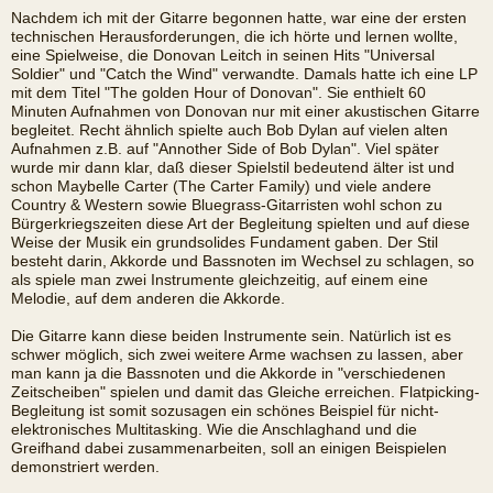
Nachdem ich mit der Gitarre begonnen hatte, war eine der ersten
technischen Herausforderungen, die ich hörte und lernen wollte,
eine Spielweise, die Donovan Leitch in seinen Hits "Universal
Soldier" und "Catch the Wind" verwandte. Damals hatte ich eine LP
mit dem Titel "The golden Hour of Donovan". Sie enthielt 60
Minuten Aufnahmen von Donovan nur mit einer akustischen Gitarre
begleitet. Recht ähnlich spielte auch Bob Dylan auf vielen alten
Aufnahmen z.B. auf "Annother Side of Bob Dylan". Viel später
wurde mir dann klar, daß dieser Spielstil bedeutend älter ist und
schon Maybelle Carter (The Carter Family) und viele andere
Country & Western sowie Bluegrass-Gitarristen wohl schon zu
Bürgerkriegszeiten diese Art der Begleitung spielten und auf diese
Weise der Musik ein grundsolides Fundament gaben. Der Stil
besteht darin, Akkorde und Bassnoten im Wechsel zu schlagen, so
als spiele man zwei Instrumente gleichzeitig, auf einem eine
Melodie, auf dem anderen die Akkorde.
Die Gitarre kann diese beiden Instrumente sein. Natürlich ist es
schwer möglich, sich zwei weitere Arme wachsen zu lassen, aber
man kann ja die Bassnoten und die Akkorde in "verschiedenen
Zeitscheiben" spielen und damit das Gleiche erreichen. Flatpicking-
Begleitung ist somit sozusagen ein schönes Beispiel für nicht-
elektronisches Multitasking. Wie die Anschlaghand und die
Greifhand dabei zusammenarbeiten, soll an einigen Beispielen
demonstriert werden.