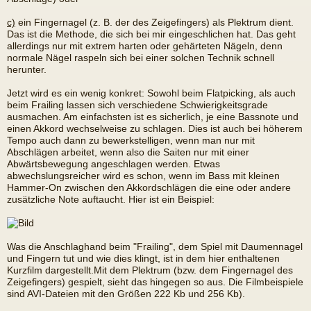
c)
ein Fingernagel (z. B. der des Zeigefingers) als Plektrum dient.
Das ist die Methode, die sich bei mir eingeschlichen hat. Das geht
allerdings nur mit extrem harten oder gehärteten Nägeln, denn
normale Nägel raspeln sich bei einer solchen Technik schnell
herunter.
Jetzt wird es ein wenig konkret: Sowohl beim Flatpicking, als auch
beim Frailing lassen sich verschiedene Schwierigkeitsgrade
ausmachen. Am einfachsten ist es sicherlich, je eine Bassnote und
einen Akkord wechselweise zu schlagen. Dies ist auch bei höherem
Tempo auch dann zu bewerkstelligen, wenn man nur mit
Abschlägen arbeitet, wenn also die Saiten nur mit einer
Abwärtsbewegung angeschlagen werden. Etwas
abwechslungsreicher wird es schon, wenn im Bass mit kleinen
Hammer-On zwischen den Akkordschlägen die eine oder andere
zusätzliche Note auftaucht. Hier ist ein Beispiel:
Was die Anschlaghand beim "Frailing", dem Spiel mit Daumennagel
und Fingern tut und wie dies klingt, ist in dem hier enthaltenen
Kurzfilm dargestellt.Mit dem Plektrum (bzw. dem Fingernagel des
Zeigefingers) gespielt, sieht das hingegen so aus. Die Filmbeispiele
sind AVI-Dateien mit den Größen 222 Kb und 256 Kb).