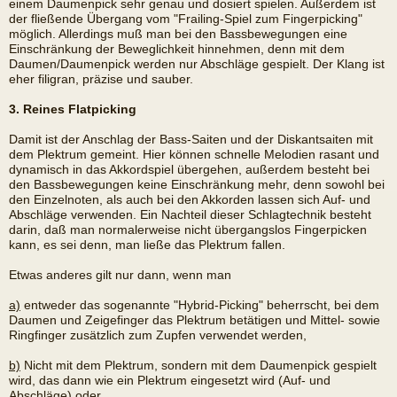
einem Daumenpick sehr genau und dosiert spielen. Außerdem ist
der fließende Übergang vom "Frailing-Spiel zum Fingerpicking"
möglich. Allerdings muß man bei den Bassbewegungen eine
Einschränkung der Beweglichkeit hinnehmen, denn mit dem
Daumen/Daumenpick werden nur Abschläge gespielt. Der Klang ist
eher filigran, präzise und sauber.
3. Reines Flatpicking
Damit ist der Anschlag der Bass-Saiten und der Diskantsaiten mit
dem Plektrum gemeint. Hier können schnelle Melodien rasant und
dynamisch in das Akkordspiel übergehen, außerdem besteht bei
den Bassbewegungen keine Einschränkung mehr, denn sowohl bei
den Einzelnoten, als auch bei den Akkorden lassen sich Auf- und
Abschläge verwenden. Ein Nachteil dieser Schlagtechnik besteht
darin, daß man normalerweise nicht übergangslos Fingerpicken
kann, es sei denn, man ließe das Plektrum fallen.
Etwas anderes gilt nur dann, wenn man
a)
entweder das sogenannte "Hybrid-Picking" beherrscht, bei dem
Daumen und Zeigefinger das Plektrum betätigen und Mittel- sowie
Ringfinger zusätzlich zum Zupfen verwendet werden,
b)
Nicht mit dem Plektrum, sondern mit dem Daumenpick gespielt
wird, das dann wie ein Plektrum eingesetzt wird (Auf- und
Abschläge) oder