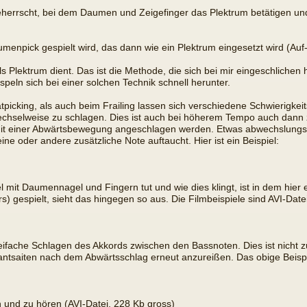
herrscht, bei dem Daumen und Zeigefinger das Plektrum betätigen und 
enpick gespielt wird, das dann wie ein Plektrum eingesetzt wird (Auf
ls Plektrum dient. Das ist die Methode, die sich bei mir eingeschlichen 
eln sich bei einer solchen Technik schnell herunter.
atpicking, als auch beim Frailing lassen sich verschiedene Schwierigke
wechselweise zu schlagen. Dies ist auch bei höherem Tempo auch dann
 mit einer Abwärtsbewegung angeschlagen werden. Etwas abwechslungsr
 oder andere zusätzliche Note auftaucht. Hier ist ein Beispiel:
 mit Daumennagel und Fingern tut und wie dies klingt, ist in dem hier 
s) gespielt, sieht das hingegen so aus. Die Filmbeispiele sind AVI-Da
reifache Schlagen des Akkords zwischen den Bassnoten. Dies ist nicht 
ntsaiten nach dem Abwärtsschlag erneut anzureißen. Das obige Beisp
hen und zu hören (AVI-Datei, 228 Kb gross)