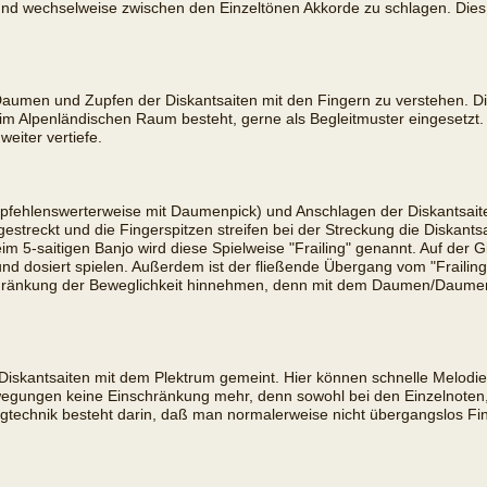
n und wechselweise zwischen den Einzeltönen Akkorde zu schlagen. Dies l
aumen und Zupfen der Diskantsaiten mit den Fingern zu verstehen. Die
ie im Alpenländischen Raum besteht, gerne als Begleitmuster eingesetzt
weiter vertiefe.
ehlenswerterweise mit Daumenpick) und Anschlagen der Diskantsaiten 
treckt und die Fingerspitzen streifen bei der Streckung die Diskant
m 5-saitigen Banjo wird diese Spielweise "Frailing" genannt. Auf der Gi
d dosiert spielen. Außerdem ist der fließende Übergang vom "Frailing-
änkung der Beweglichkeit hinnehmen, denn mit dem Daumen/Daumenpi
 Diskantsaiten mit dem Plektrum gemeint. Hier können schnelle Melodi
ungen keine Einschränkung mehr, denn sowohl bei den Einzelnoten, a
gtechnik besteht darin, daß man normalerweise nicht übergangslos Fi