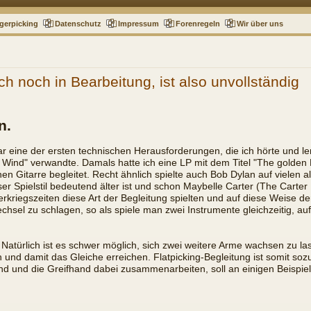
gerpicking
Datenschutz
Impressum
Forenregeln
Wir über uns
ch noch in Bearbeitung, ist also unvollständig
n.
 eine der ersten technischen Herausforderungen, die ich hörte und ler
he Wind" verwandte. Damals hatte ich eine LP mit dem Titel "The golden
n Gitarre begleitet. Recht ähnlich spielte auch Bob Dylan auf vielen a
eser Spielstil bedeutend älter ist und schon Maybelle Carter (The Carte
erkriegszeiten diese Art der Begleitung spielten und auf diese Weise 
chsel zu schlagen, so als spiele man zwei Instrumente gleichzeitig, a
 Natürlich ist es schwer möglich, sich zwei weitere Arme wachsen zu l
 und damit das Gleiche erreichen. Flatpicking-Begleitung ist somit sozu
and und die Greifhand dabei zusammenarbeiten, soll an einigen Beispie