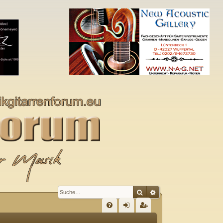
Suche
Erweiterte Suche
S
FA
n
eg