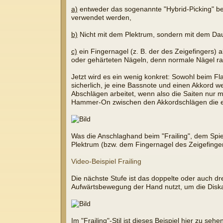
a)
entweder das sogenannte "Hybrid-Picking" be
verwendet werden,
b)
Nicht mit dem Plektrum, sondern mit dem Daum
c)
ein Fingernagel (z. B. der des Zeigefingers) a
oder gehärteten Nägeln, denn normale Nägel rasp
Jetzt wird es ein wenig konkret: Sowohl beim Fl
sicherlich, je eine Bassnote und einen Akkord 
Abschlägen arbeitet, wenn also die Saiten nur
Hammer-On zwischen den Akkordschlägen die eine
Was die Anschlaghand beim "Frailing", dem Spiel
Plektrum (bzw. dem Fingernagel des Zeigefinger
Video-Beispiel Frailing
Die nächste Stufe ist das doppelte oder auch d
Aufwärtsbewegung der Hand nutzt, um die Diska
Im "Frailing"-Stil ist dieses Beispiel hier zu se