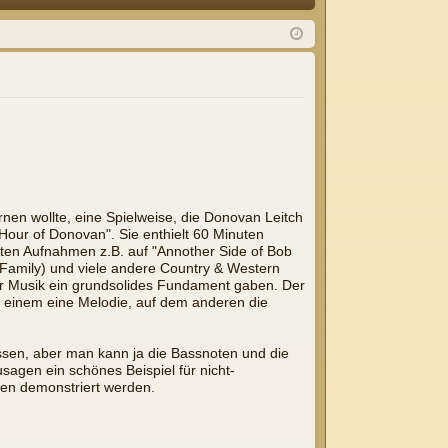
Q
m
ist
el
rie
de
re
n
n
nen wollte, eine Spielweise, die Donovan Leitch
 Hour of Donovan". Sie enthielt 60 Minuten
lten Aufnahmen z.B. auf "Annother Side of Bob
r Family) und viele andere Country & Western
der Musik ein grundsolides Fundament gaben. Der
uf einem eine Melodie, auf dem anderen die
assen, aber man kann ja die Bassnoten und die
sagen ein schönes Beispiel für nicht-
len demonstriert werden.