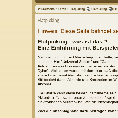
ne
Startseite
Foren
Flatpicking
Flatpicking
Fin
llz
Flatpicking
ug
Hinweis: Diese Seite befindet si
riff
Flatpicking - was ist das ?
Eine Einführung mit Beispiele
Nachdem ich mit der Gitarre begonnen hatte, war
in seinen Hits "Universal Soldier" und "Catch t
Aufnahmen von Donovan nur mit einer akustische
Dylan". Viel später wurde mir dann klar, daß di
sowie Bluegrass-Gitarristen wohl schon zu Bürg
Stil besteht darin, Akkorde und Bassnoten im We
Akkorde.
Die Gitarre kann diese beiden Instrumente sein.
Akkorde in "verschiedenen Zeitscheiben" spielen
elektronisches Multitasking. Wie die Anschlagh
Was die Anschlaghand dazu beitragen kann: