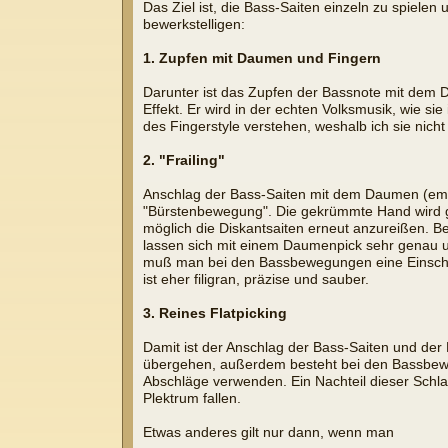
Das Ziel ist, die Bass-Saiten einzeln zu spiele
bewerkstelligen:
1. Zupfen mit Daumen und Fingern
Darunter ist das Zupfen der Bassnote mit dem D
Effekt. Er wird in der echten Volksmusik, wie s
des Fingerstyle verstehen, weshalb ich sie nicht 
2. "Frailing"
Anschlag der Bass-Saiten mit dem Daumen (empf
"Bürstenbewegung". Die gekrümmte Hand wird ges
möglich die Diskantsaiten erneut anzureißen. Bei
lassen sich mit einem Daumenpick sehr genau un
muß man bei den Bassbewegungen eine Einschr
ist eher filigran, präzise und sauber.
3. Reines Flatpicking
Damit ist der Anschlag der Bass-Saiten und der
übergehen, außerdem besteht bei den Bassbeweg
Abschläge verwenden. Ein Nachteil dieser Schla
Plektrum fallen.
Etwas anderes gilt nur dann, wenn man