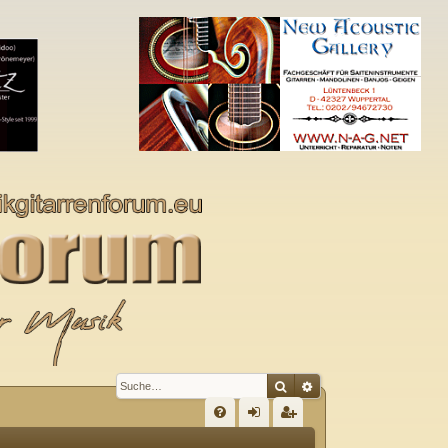
Suche
Erweiterte Suche
S
FA
n
eg