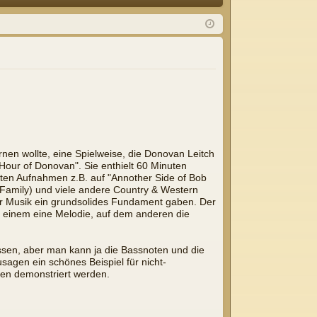
Q
m
ist
el
rie
de
re
n
n
nen wollte, eine Spielweise, die Donovan Leitch
 Hour of Donovan". Sie enthielt 60 Minuten
lten Aufnahmen z.B. auf "Annother Side of Bob
r Family) und viele andere Country & Western
der Musik ein grundsolides Fundament gaben. Der
uf einem eine Melodie, auf dem anderen die
assen, aber man kann ja die Bassnoten und die
sagen ein schönes Beispiel für nicht-
len demonstriert werden.