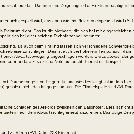
herrscht, bei dem Daumen und Zeigefinger das Plektrum betätigen und 
enpick gespielt wird, das dann wie ein Plektrum eingesetzt wird (Auf
ls Plektrum dient. Das ist die Methode, die sich bei mir eingeschlichen 
eln sich bei einer solchen Technik schnell herunter.
atpicking, als auch beim Frailing lassen sich verschiedene Schwierigke
wechselweise zu schlagen. Dies ist auch bei höherem Tempo auch dann
 mit einer Abwärtsbewegung angeschlagen werden. Etwas abwechslungsr
 oder andere zusätzliche Note auftaucht. Hier ist ein Beispiel:
 mit Daumennagel und Fingern tut und wie dies klingt, ist in dem hier 
s) gespielt, sieht das hingegen so aus. Die Filmbeispiele sind AVI-Da
reifache Schlagen des Akkords zwischen den Bassnoten. Dies ist nicht 
ntsaiten nach dem Abwärtsschlag erneut anzureißen. Das obige Beisp
hen und zu hören (AVI-Datei, 228 Kb gross)