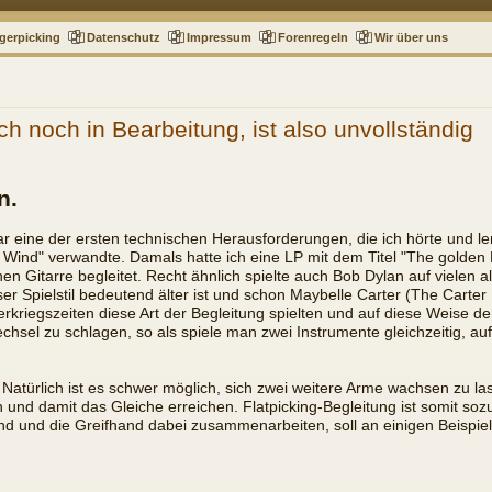
gerpicking
Datenschutz
Impressum
Forenregeln
Wir über uns
ch noch in Bearbeitung, ist also unvollständig
n.
 eine der ersten technischen Herausforderungen, die ich hörte und ler
he Wind" verwandte. Damals hatte ich eine LP mit dem Titel "The golden
n Gitarre begleitet. Recht ähnlich spielte auch Bob Dylan auf vielen a
eser Spielstil bedeutend älter ist und schon Maybelle Carter (The Carte
erkriegszeiten diese Art der Begleitung spielten und auf diese Weise 
chsel zu schlagen, so als spiele man zwei Instrumente gleichzeitig, a
 Natürlich ist es schwer möglich, sich zwei weitere Arme wachsen zu l
 und damit das Gleiche erreichen. Flatpicking-Begleitung ist somit sozu
and und die Greifhand dabei zusammenarbeiten, soll an einigen Beispie