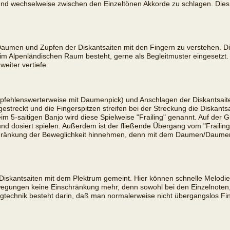
n und wechselweise zwischen den Einzeltönen Akkorde zu schlagen. Dies l
aumen und Zupfen der Diskantsaiten mit den Fingern zu verstehen. Die
ie im Alpenländischen Raum besteht, gerne als Begleitmuster eingesetzt
weiter vertiefe.
ehlenswerterweise mit Daumenpick) und Anschlagen der Diskantsaiten 
treckt und die Fingerspitzen streifen bei der Streckung die Diskant
m 5-saitigen Banjo wird diese Spielweise "Frailing" genannt. Auf der Gi
d dosiert spielen. Außerdem ist der fließende Übergang vom "Frailing-
änkung der Beweglichkeit hinnehmen, denn mit dem Daumen/Daumenpi
 Diskantsaiten mit dem Plektrum gemeint. Hier können schnelle Melodi
ungen keine Einschränkung mehr, denn sowohl bei den Einzelnoten, a
gtechnik besteht darin, daß man normalerweise nicht übergangslos Fi