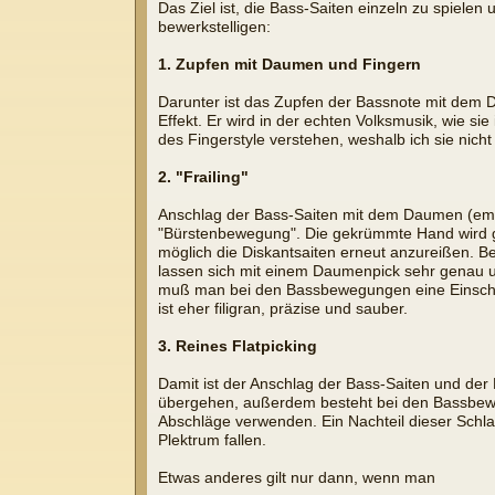
Das Ziel ist, die Bass-Saiten einzeln zu spiele
bewerkstelligen:
1. Zupfen mit Daumen und Fingern
Darunter ist das Zupfen der Bassnote mit dem D
Effekt. Er wird in der echten Volksmusik, wie s
des Fingerstyle verstehen, weshalb ich sie nicht 
2. "Frailing"
Anschlag der Bass-Saiten mit dem Daumen (empf
"Bürstenbewegung". Die gekrümmte Hand wird ges
möglich die Diskantsaiten erneut anzureißen. Bei
lassen sich mit einem Daumenpick sehr genau un
muß man bei den Bassbewegungen eine Einschr
ist eher filigran, präzise und sauber.
3. Reines Flatpicking
Damit ist der Anschlag der Bass-Saiten und der
übergehen, außerdem besteht bei den Bassbeweg
Abschläge verwenden. Ein Nachteil dieser Schla
Plektrum fallen.
Etwas anderes gilt nur dann, wenn man