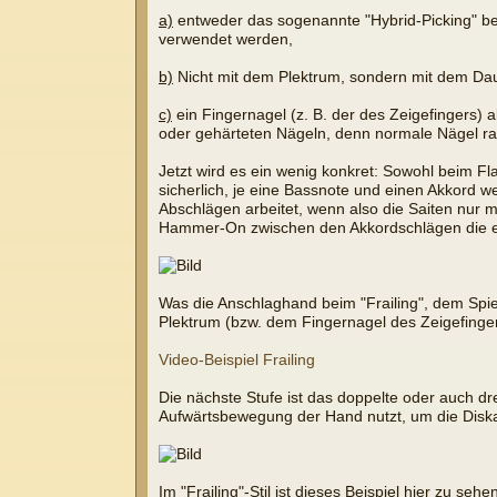
a)
entweder das sogenannte "Hybrid-Picking" be
verwendet werden,
b)
Nicht mit dem Plektrum, sondern mit dem Daum
c)
ein Fingernagel (z. B. der des Zeigefingers) a
oder gehärteten Nägeln, denn normale Nägel rasp
Jetzt wird es ein wenig konkret: Sowohl beim Fl
sicherlich, je eine Bassnote und einen Akkord 
Abschlägen arbeitet, wenn also die Saiten nur
Hammer-On zwischen den Akkordschlägen die eine
Was die Anschlaghand beim "Frailing", dem Spiel
Plektrum (bzw. dem Fingernagel des Zeigefinger
Video-Beispiel Frailing
Die nächste Stufe ist das doppelte oder auch d
Aufwärtsbewegung der Hand nutzt, um die Diska
Im "Frailing"-Stil ist dieses Beispiel hier zu se