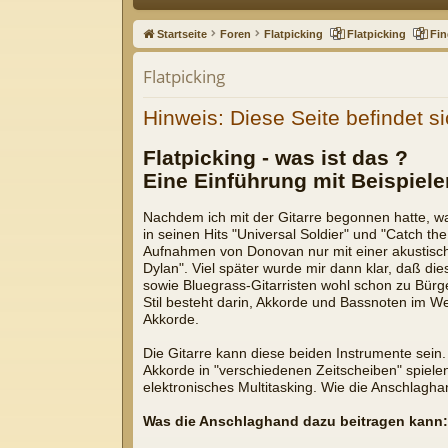
ne
Startseite
Foren
Flatpicking
Flatpicking
Fin
llz
Flatpicking
ug
Hinweis: Diese Seite befindet si
riff
Flatpicking - was ist das ?
Eine Einführung mit Beispiele
Nachdem ich mit der Gitarre begonnen hatte, war
in seinen Hits "Universal Soldier" und "Catch t
Aufnahmen von Donovan nur mit einer akustische
Dylan". Viel später wurde mir dann klar, daß di
sowie Bluegrass-Gitarristen wohl schon zu Bürg
Stil besteht darin, Akkorde und Bassnoten im We
Akkorde.
Die Gitarre kann diese beiden Instrumente sein.
Akkorde in "verschiedenen Zeitscheiben" spielen
elektronisches Multitasking. Wie die Anschlagh
Was die Anschlaghand dazu beitragen kann: