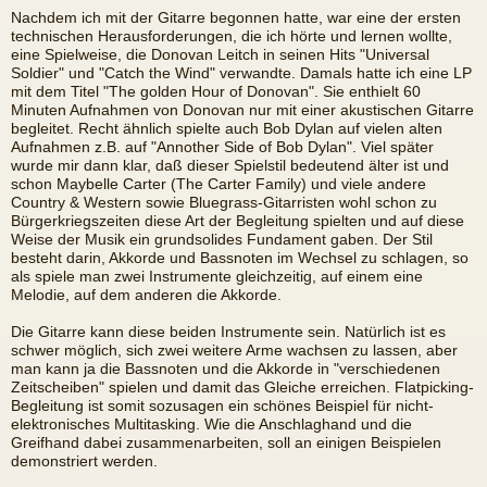
Nachdem ich mit der Gitarre begonnen hatte, war eine der ersten
technischen Herausforderungen, die ich hörte und lernen wollte,
eine Spielweise, die Donovan Leitch in seinen Hits "Universal
Soldier" und "Catch the Wind" verwandte. Damals hatte ich eine LP
mit dem Titel "The golden Hour of Donovan". Sie enthielt 60
Minuten Aufnahmen von Donovan nur mit einer akustischen Gitarre
begleitet. Recht ähnlich spielte auch Bob Dylan auf vielen alten
Aufnahmen z.B. auf "Annother Side of Bob Dylan". Viel später
wurde mir dann klar, daß dieser Spielstil bedeutend älter ist und
schon Maybelle Carter (The Carter Family) und viele andere
Country & Western sowie Bluegrass-Gitarristen wohl schon zu
Bürgerkriegszeiten diese Art der Begleitung spielten und auf diese
Weise der Musik ein grundsolides Fundament gaben. Der Stil
besteht darin, Akkorde und Bassnoten im Wechsel zu schlagen, so
als spiele man zwei Instrumente gleichzeitig, auf einem eine
Melodie, auf dem anderen die Akkorde.
Die Gitarre kann diese beiden Instrumente sein. Natürlich ist es
schwer möglich, sich zwei weitere Arme wachsen zu lassen, aber
man kann ja die Bassnoten und die Akkorde in "verschiedenen
Zeitscheiben" spielen und damit das Gleiche erreichen. Flatpicking-
Begleitung ist somit sozusagen ein schönes Beispiel für nicht-
elektronisches Multitasking. Wie die Anschlaghand und die
Greifhand dabei zusammenarbeiten, soll an einigen Beispielen
demonstriert werden.