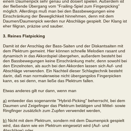
einem Daumenpick sehr genau und dosiert spielen. Außerdem ist
der fließende Übergang vom "Frailing-Spiel zum Fingerpicking"
möglich. Allerdings muß man bei den Bassbewegungen eine
Einschränkung der Beweglichkeit hinnehmen, denn mit dem
Daumen/Daumenpick werden nur Abschläge gespielt. Der Klang ist
eher filigran, präzise und sauber.
3. Reines Flatpicking
Damit ist der Anschlag der Bass-Saiten und der Diskantsaiten mit
dem Plektrum gemeint. Hier können schnelle Melodien rasant und
dynamisch in das Akkordspiel übergehen, außerdem besteht bei
den Bassbewegungen keine Einschränkung mehr, denn sowohl bei
den Einzelnoten, als auch bei den Akkorden lassen sich Auf- und
Abschläge verwenden. Ein Nachteil dieser Schlagtechnik besteht
darin, daß man normalerweise nicht übergangslos Fingerpicken
kann, es sei denn, man ließe das Plektrum fallen.
Etwas anderes gilt nur dann, wenn man
a)
entweder das sogenannte "Hybrid-Picking" beherrscht, bei dem
Daumen und Zeigefinger das Plektrum betätigen und Mittel- sowie
Ringfinger zusätzlich zum Zupfen verwendet werden,
b)
Nicht mit dem Plektrum, sondern mit dem Daumenpick gespielt
wird, das dann wie ein Plektrum eingesetzt wird (Auf- und
Abschläge) oder