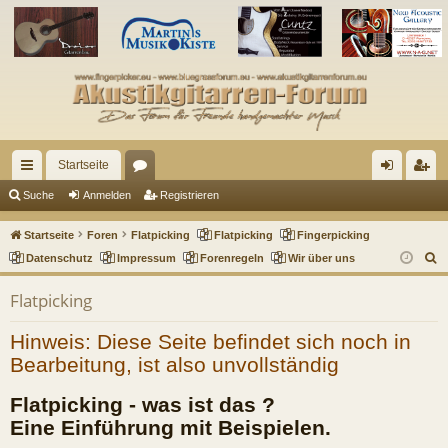
Startseite
ch
or
n
eg
Suche
Anmelden
Registrieren
ne
en
m
ist
Startseite
Foren
Flatpicking
Flatpicking
Fingerpicking
llz
el
rie
S
Datenschutz
Impressum
Forenregeln
Wir über uns
u
ug
de
re
Flatpicking
c
riff
n
n
h
Hinweis: Diese Seite befindet sich noch in
e
Bearbeitung, ist also unvollständig
Flatpicking - was ist das ?
Eine Einführung mit Beispielen.