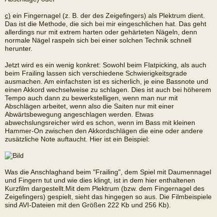
c)
ein Fingernagel (z. B. der des Zeigefingers) als Plektrum dient.
Das ist die Methode, die sich bei mir eingeschlichen hat. Das geht
allerdings nur mit extrem harten oder gehärteten Nägeln, denn
normale Nägel raspeln sich bei einer solchen Technik schnell
herunter.
Jetzt wird es ein wenig konkret: Sowohl beim Flatpicking, als auch
beim Frailing lassen sich verschiedene Schwierigkeitsgrade
ausmachen. Am einfachsten ist es sicherlich, je eine Bassnote und
einen Akkord wechselweise zu schlagen. Dies ist auch bei höherem
Tempo auch dann zu bewerkstelligen, wenn man nur mit
Abschlägen arbeitet, wenn also die Saiten nur mit einer
Abwärtsbewegung angeschlagen werden. Etwas
abwechslungsreicher wird es schon, wenn im Bass mit kleinen
Hammer-On zwischen den Akkordschlägen die eine oder andere
zusätzliche Note auftaucht. Hier ist ein Beispiel:
Was die Anschlaghand beim "Frailing", dem Spiel mit Daumennagel
und Fingern tut und wie dies klingt, ist in dem hier enthaltenen
Kurzfilm dargestellt.Mit dem Plektrum (bzw. dem Fingernagel des
Zeigefingers) gespielt, sieht das hingegen so aus. Die Filmbeispiele
sind AVI-Dateien mit den Größen 222 Kb und 256 Kb).