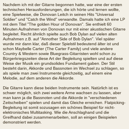
Nachdem ich mit der Gitarre begonnen hatte, war eine der ersten
technischen Herausforderungen, die ich hörte und lernen wollte,
eine Spielweise, die Donovan Leitch in seinen Hits "Universal
Soldier" und "Catch the Wind" verwandte. Damals hatte ich eine LP
mit dem Titel "The golden Hour of Donovan". Sie enthielt 60
Minuten Aufnahmen von Donovan nur mit einer akustischen Gitarre
begleitet. Recht ähnlich spielte auch Bob Dylan auf vielen alten
Aufnahmen z.B. auf "Annother Side of Bob Dylan". Viel später
wurde mir dann klar, daß dieser Spielstil bedeutend älter ist und
schon Maybelle Carter (The Carter Family) und viele andere
Country & Western sowie Bluegrass-Gitarristen wohl schon zu
Bürgerkriegszeiten diese Art der Begleitung spielten und auf diese
Weise der Musik ein grundsolides Fundament gaben. Der Stil
besteht darin, Akkorde und Bassnoten im Wechsel zu schlagen, so
als spiele man zwei Instrumente gleichzeitig, auf einem eine
Melodie, auf dem anderen die Akkorde.
Die Gitarre kann diese beiden Instrumente sein. Natürlich ist es
schwer möglich, sich zwei weitere Arme wachsen zu lassen, aber
man kann ja die Bassnoten und die Akkorde in "verschiedenen
Zeitscheiben" spielen und damit das Gleiche erreichen. Flatpicking-
Begleitung ist somit sozusagen ein schönes Beispiel für nicht-
elektronisches Multitasking. Wie die Anschlaghand und die
Greifhand dabei zusammenarbeiten, soll an einigen Beispielen
demonstriert werden.