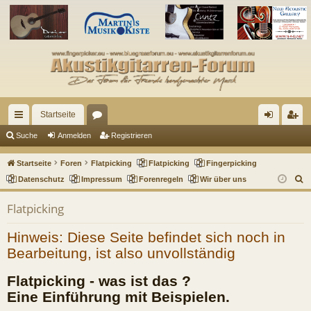
Startseite
ch
or
n
eg
Suche
Anmelden
Registrieren
ne
en
m
ist
Startseite
Foren
Flatpicking
Flatpicking
Fingerpicking
llz
el
rie
S
Datenschutz
Impressum
Forenregeln
Wir über uns
u
ug
de
re
Flatpicking
c
riff
n
n
h
Hinweis: Diese Seite befindet sich noch in
e
Bearbeitung, ist also unvollständig
Flatpicking - was ist das ?
Eine Einführung mit Beispielen.