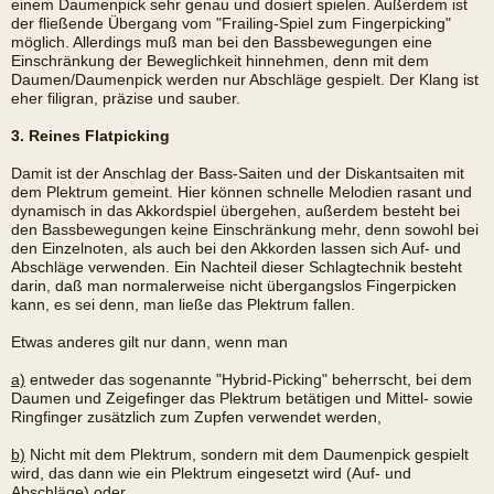
einem Daumenpick sehr genau und dosiert spielen. Außerdem ist
der fließende Übergang vom "Frailing-Spiel zum Fingerpicking"
möglich. Allerdings muß man bei den Bassbewegungen eine
Einschränkung der Beweglichkeit hinnehmen, denn mit dem
Daumen/Daumenpick werden nur Abschläge gespielt. Der Klang ist
eher filigran, präzise und sauber.
3. Reines Flatpicking
Damit ist der Anschlag der Bass-Saiten und der Diskantsaiten mit
dem Plektrum gemeint. Hier können schnelle Melodien rasant und
dynamisch in das Akkordspiel übergehen, außerdem besteht bei
den Bassbewegungen keine Einschränkung mehr, denn sowohl bei
den Einzelnoten, als auch bei den Akkorden lassen sich Auf- und
Abschläge verwenden. Ein Nachteil dieser Schlagtechnik besteht
darin, daß man normalerweise nicht übergangslos Fingerpicken
kann, es sei denn, man ließe das Plektrum fallen.
Etwas anderes gilt nur dann, wenn man
a)
entweder das sogenannte "Hybrid-Picking" beherrscht, bei dem
Daumen und Zeigefinger das Plektrum betätigen und Mittel- sowie
Ringfinger zusätzlich zum Zupfen verwendet werden,
b)
Nicht mit dem Plektrum, sondern mit dem Daumenpick gespielt
wird, das dann wie ein Plektrum eingesetzt wird (Auf- und
Abschläge) oder