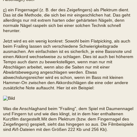
c)
ein Fingernagel (z. B. der des Zeigefingers) als Plektrum dient.
Das ist die Methode, die sich bei mir eingeschlichen hat. Das geht
allerdings nur mit extrem harten oder gehärteten Nägeln, denn
normale Nägel raspeln sich bei einer solchen Technik schnell
herunter.
Jetzt wird es ein wenig konkret: Sowohl beim Flatpicking, als auch
beim Frailing lassen sich verschiedene Schwierigkeitsgrade
ausmachen. Am einfachsten ist es sicherlich, je eine Bassnote und
einen Akkord wechselweise zu schlagen. Dies ist auch bei höherem
Tempo auch dann zu bewerkstelligen, wenn man nur mit
Abschlägen arbeitet, wenn also die Saiten nur mit einer
Abwärtsbewegung angeschlagen werden. Etwas
abwechslungsreicher wird es schon, wenn im Bass mit kleinen
Hammer-On zwischen den Akkordschlägen die eine oder andere
zusätzliche Note auftaucht. Hier ist ein Beispiel:
Was die Anschlaghand beim "Frailing", dem Spiel mit Daumennagel
und Fingern tut und wie dies klingt, ist in dem hier enthaltenen
Kurzfilm dargestellt.Mit dem Plektrum (bzw. dem Fingernagel des
Zeigefingers) gespielt, sieht das hingegen so aus. Die Filmbeispiele
sind AVI-Dateien mit den Größen 222 Kb und 256 Kb).