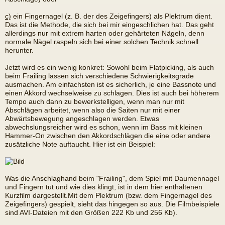
c)
ein Fingernagel (z. B. der des Zeigefingers) als Plektrum dient.
Das ist die Methode, die sich bei mir eingeschlichen hat. Das geht
allerdings nur mit extrem harten oder gehärteten Nägeln, denn
normale Nägel raspeln sich bei einer solchen Technik schnell
herunter.
Jetzt wird es ein wenig konkret: Sowohl beim Flatpicking, als auch
beim Frailing lassen sich verschiedene Schwierigkeitsgrade
ausmachen. Am einfachsten ist es sicherlich, je eine Bassnote und
einen Akkord wechselweise zu schlagen. Dies ist auch bei höherem
Tempo auch dann zu bewerkstelligen, wenn man nur mit
Abschlägen arbeitet, wenn also die Saiten nur mit einer
Abwärtsbewegung angeschlagen werden. Etwas
abwechslungsreicher wird es schon, wenn im Bass mit kleinen
Hammer-On zwischen den Akkordschlägen die eine oder andere
zusätzliche Note auftaucht. Hier ist ein Beispiel:
Was die Anschlaghand beim "Frailing", dem Spiel mit Daumennagel
und Fingern tut und wie dies klingt, ist in dem hier enthaltenen
Kurzfilm dargestellt.Mit dem Plektrum (bzw. dem Fingernagel des
Zeigefingers) gespielt, sieht das hingegen so aus. Die Filmbeispiele
sind AVI-Dateien mit den Größen 222 Kb und 256 Kb).