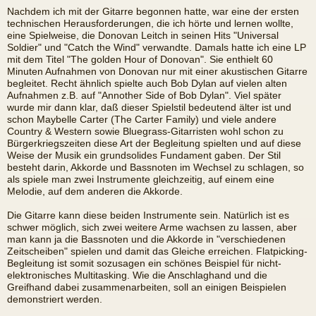
Nachdem ich mit der Gitarre begonnen hatte, war eine der ersten
technischen Herausforderungen, die ich hörte und lernen wollte,
eine Spielweise, die Donovan Leitch in seinen Hits "Universal
Soldier" und "Catch the Wind" verwandte. Damals hatte ich eine LP
mit dem Titel "The golden Hour of Donovan". Sie enthielt 60
Minuten Aufnahmen von Donovan nur mit einer akustischen Gitarre
begleitet. Recht ähnlich spielte auch Bob Dylan auf vielen alten
Aufnahmen z.B. auf "Annother Side of Bob Dylan". Viel später
wurde mir dann klar, daß dieser Spielstil bedeutend älter ist und
schon Maybelle Carter (The Carter Family) und viele andere
Country & Western sowie Bluegrass-Gitarristen wohl schon zu
Bürgerkriegszeiten diese Art der Begleitung spielten und auf diese
Weise der Musik ein grundsolides Fundament gaben. Der Stil
besteht darin, Akkorde und Bassnoten im Wechsel zu schlagen, so
als spiele man zwei Instrumente gleichzeitig, auf einem eine
Melodie, auf dem anderen die Akkorde.
Die Gitarre kann diese beiden Instrumente sein. Natürlich ist es
schwer möglich, sich zwei weitere Arme wachsen zu lassen, aber
man kann ja die Bassnoten und die Akkorde in "verschiedenen
Zeitscheiben" spielen und damit das Gleiche erreichen. Flatpicking-
Begleitung ist somit sozusagen ein schönes Beispiel für nicht-
elektronisches Multitasking. Wie die Anschlaghand und die
Greifhand dabei zusammenarbeiten, soll an einigen Beispielen
demonstriert werden.