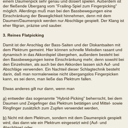
einem Daumenpick sehr genau und dosiert spielen. Außerdem ist
der fließende Übergang vom "Frailing-Spiel zum Fingerpicking"
möglich. Allerdings muß man bei den Bassbewegungen eine
Einschränkung der Beweglichkeit hinnehmen, denn mit dem
Daumen/Daumenpick werden nur Abschläge gespielt. Der Klang ist
eher filigran, präzise und sauber.
3. Reines Flatpicking
Damit ist der Anschlag der Bass-Saiten und der Diskantsaiten mit
dem Plektrum gemeint. Hier können schnelle Melodien rasant und
dynamisch in das Akkordspiel übergehen, außerdem besteht bei
den Bassbewegungen keine Einschränkung mehr, denn sowohl bei
den Einzelnoten, als auch bei den Akkorden lassen sich Auf- und
Abschläge verwenden. Ein Nachteil dieser Schlagtechnik besteht
darin, daß man normalerweise nicht übergangslos Fingerpicken
kann, es sei denn, man ließe das Plektrum fallen.
Etwas anderes gilt nur dann, wenn man
a)
entweder das sogenannte "Hybrid-Picking" beherrscht, bei dem
Daumen und Zeigefinger das Plektrum betätigen und Mittel- sowie
Ringfinger zusätzlich zum Zupfen verwendet werden,
b)
Nicht mit dem Plektrum, sondern mit dem Daumenpick gespielt
wird, das dann wie ein Plektrum eingesetzt wird (Auf- und
Abschläge) oder