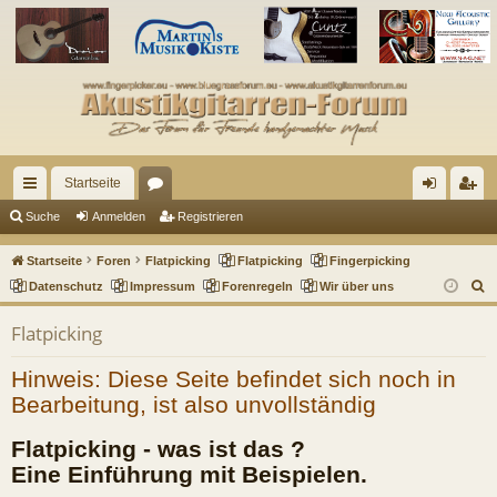
Startseite
ch
or
n
eg
Suche
Anmelden
Registrieren
ne
en
m
ist
Startseite
Foren
Flatpicking
Flatpicking
Fingerpicking
llz
el
rie
S
Datenschutz
Impressum
Forenregeln
Wir über uns
u
ug
de
re
Flatpicking
c
riff
n
n
h
Hinweis: Diese Seite befindet sich noch in
e
Bearbeitung, ist also unvollständig
Flatpicking - was ist das ?
Eine Einführung mit Beispielen.