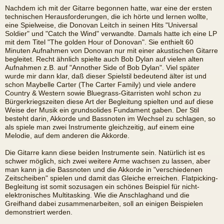
Nachdem ich mit der Gitarre begonnen hatte, war eine der ersten
technischen Herausforderungen, die ich hörte und lernen wollte,
eine Spielweise, die Donovan Leitch in seinen Hits "Universal
Soldier" und "Catch the Wind" verwandte. Damals hatte ich eine LP
mit dem Titel "The golden Hour of Donovan". Sie enthielt 60
Minuten Aufnahmen von Donovan nur mit einer akustischen Gitarre
begleitet. Recht ähnlich spielte auch Bob Dylan auf vielen alten
Aufnahmen z.B. auf "Annother Side of Bob Dylan". Viel später
wurde mir dann klar, daß dieser Spielstil bedeutend älter ist und
schon Maybelle Carter (The Carter Family) und viele andere
Country & Western sowie Bluegrass-Gitarristen wohl schon zu
Bürgerkriegszeiten diese Art der Begleitung spielten und auf diese
Weise der Musik ein grundsolides Fundament gaben. Der Stil
besteht darin, Akkorde und Bassnoten im Wechsel zu schlagen, so
als spiele man zwei Instrumente gleichzeitig, auf einem eine
Melodie, auf dem anderen die Akkorde.
Die Gitarre kann diese beiden Instrumente sein. Natürlich ist es
schwer möglich, sich zwei weitere Arme wachsen zu lassen, aber
man kann ja die Bassnoten und die Akkorde in "verschiedenen
Zeitscheiben" spielen und damit das Gleiche erreichen. Flatpicking-
Begleitung ist somit sozusagen ein schönes Beispiel für nicht-
elektronisches Multitasking. Wie die Anschlaghand und die
Greifhand dabei zusammenarbeiten, soll an einigen Beispielen
demonstriert werden.