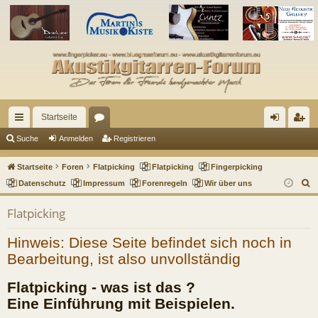
Startseite
ch
or
n
eg
Suche
Anmelden
Registrieren
ne
en
m
ist
Startseite
Foren
Flatpicking
Flatpicking
Fingerpicking
llz
el
rie
S
Datenschutz
Impressum
Forenregeln
Wir über uns
u
ug
de
re
Flatpicking
c
riff
n
n
h
Hinweis: Diese Seite befindet sich noch in
e
Bearbeitung, ist also unvollständig
Flatpicking - was ist das ?
Eine Einführung mit Beispielen.