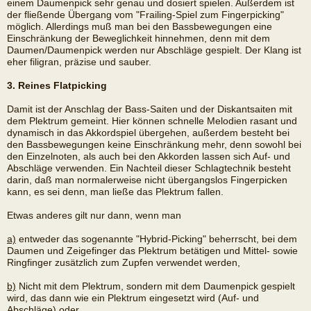
einem Daumenpick sehr genau und dosiert spielen. Außerdem ist
der fließende Übergang vom "Frailing-Spiel zum Fingerpicking"
möglich. Allerdings muß man bei den Bassbewegungen eine
Einschränkung der Beweglichkeit hinnehmen, denn mit dem
Daumen/Daumenpick werden nur Abschläge gespielt. Der Klang ist
eher filigran, präzise und sauber.
3. Reines Flatpicking
Damit ist der Anschlag der Bass-Saiten und der Diskantsaiten mit
dem Plektrum gemeint. Hier können schnelle Melodien rasant und
dynamisch in das Akkordspiel übergehen, außerdem besteht bei
den Bassbewegungen keine Einschränkung mehr, denn sowohl bei
den Einzelnoten, als auch bei den Akkorden lassen sich Auf- und
Abschläge verwenden. Ein Nachteil dieser Schlagtechnik besteht
darin, daß man normalerweise nicht übergangslos Fingerpicken
kann, es sei denn, man ließe das Plektrum fallen.
Etwas anderes gilt nur dann, wenn man
a)
entweder das sogenannte "Hybrid-Picking" beherrscht, bei dem
Daumen und Zeigefinger das Plektrum betätigen und Mittel- sowie
Ringfinger zusätzlich zum Zupfen verwendet werden,
b)
Nicht mit dem Plektrum, sondern mit dem Daumenpick gespielt
wird, das dann wie ein Plektrum eingesetzt wird (Auf- und
Abschläge) oder