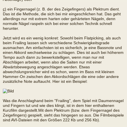
c)
ein Fingernagel (z. B. der des Zeigefingers) als Plektrum dient.
Das ist die Methode, die sich bei mir eingeschlichen hat. Das geht
allerdings nur mit extrem harten oder gehärteten Nägeln, denn
normale Nägel raspeln sich bei einer solchen Technik schnell
herunter.
Jetzt wird es ein wenig konkret: Sowohl beim Flatpicking, als auch
beim Frailing lassen sich verschiedene Schwierigkeitsgrade
ausmachen. Am einfachsten ist es sicherlich, je eine Bassnote und
einen Akkord wechselweise zu schlagen. Dies ist auch bei höherem
Tempo auch dann zu bewerkstelligen, wenn man nur mit
Abschlägen arbeitet, wenn also die Saiten nur mit einer
Abwärtsbewegung angeschlagen werden. Etwas
abwechslungsreicher wird es schon, wenn im Bass mit kleinen
Hammer-On zwischen den Akkordschlägen die eine oder andere
zusätzliche Note auftaucht. Hier ist ein Beispiel:
Was die Anschlaghand beim "Frailing", dem Spiel mit Daumennagel
und Fingern tut und wie dies klingt, ist in dem hier enthaltenen
Kurzfilm dargestellt.Mit dem Plektrum (bzw. dem Fingernagel des
Zeigefingers) gespielt, sieht das hingegen so aus. Die Filmbeispiele
sind AVI-Dateien mit den Größen 222 Kb und 256 Kb).