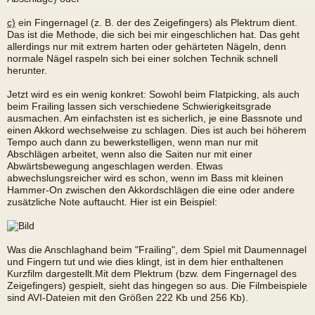
c)
ein Fingernagel (z. B. der des Zeigefingers) als Plektrum dient.
Das ist die Methode, die sich bei mir eingeschlichen hat. Das geht
allerdings nur mit extrem harten oder gehärteten Nägeln, denn
normale Nägel raspeln sich bei einer solchen Technik schnell
herunter.
Jetzt wird es ein wenig konkret: Sowohl beim Flatpicking, als auch
beim Frailing lassen sich verschiedene Schwierigkeitsgrade
ausmachen. Am einfachsten ist es sicherlich, je eine Bassnote und
einen Akkord wechselweise zu schlagen. Dies ist auch bei höherem
Tempo auch dann zu bewerkstelligen, wenn man nur mit
Abschlägen arbeitet, wenn also die Saiten nur mit einer
Abwärtsbewegung angeschlagen werden. Etwas
abwechslungsreicher wird es schon, wenn im Bass mit kleinen
Hammer-On zwischen den Akkordschlägen die eine oder andere
zusätzliche Note auftaucht. Hier ist ein Beispiel:
Was die Anschlaghand beim "Frailing", dem Spiel mit Daumennagel
und Fingern tut und wie dies klingt, ist in dem hier enthaltenen
Kurzfilm dargestellt.Mit dem Plektrum (bzw. dem Fingernagel des
Zeigefingers) gespielt, sieht das hingegen so aus. Die Filmbeispiele
sind AVI-Dateien mit den Größen 222 Kb und 256 Kb).