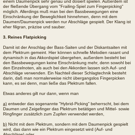
einem Daumenpick sehr genau und dosiert spielen. Außerdem ist
der fließende Übergang vom "Frailing-Spiel zum Fingerpicking"
möglich. Allerdings muß man bei den Bassbewegungen eine
Einschränkung der Beweglichkeit hinnehmen, denn mit dem
Daumen/Daumenpick werden nur Abschläge gespielt. Der Klang ist
eher filigran, präzise und sauber.
3. Reines Flatpicking
Damit ist der Anschlag der Bass-Saiten und der Diskantsaiten mit
dem Plektrum gemeint. Hier können schnelle Melodien rasant und
dynamisch in das Akkordspiel übergehen, außerdem besteht bei
den Bassbewegungen keine Einschränkung mehr, denn sowohl bei
den Einzelnoten, als auch bei den Akkorden lassen sich Auf- und
Abschläge verwenden. Ein Nachteil dieser Schlagtechnik besteht
darin, daß man normalerweise nicht übergangslos Fingerpicken
kann, es sei denn, man ließe das Plektrum fallen.
Etwas anderes gilt nur dann, wenn man
a)
entweder das sogenannte "Hybrid-Picking" beherrscht, bei dem
Daumen und Zeigefinger das Plektrum betätigen und Mittel- sowie
Ringfinger zusätzlich zum Zupfen verwendet werden,
b)
Nicht mit dem Plektrum, sondern mit dem Daumenpick gespielt
wird, das dann wie ein Plektrum eingesetzt wird (Auf- und
Abschläge) oder