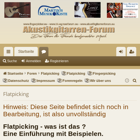
Startseite
ch
or
n
eg
Suche
Anmelden
Registrieren
ne
en
m
ist
Startseite
Foren
Flatpicking
Flatpicking
Fingerpicking
llz
el
rie
S
Datenschutz
Impressum
Forenregeln
Wir über uns
u
ug
de
re
Flatpicking
c
riff
n
n
h
Hinweis: Diese Seite befindet sich noch in
e
Bearbeitung, ist also unvollständig
Flatpicking - was ist das ?
Eine Einführung mit Beispielen.