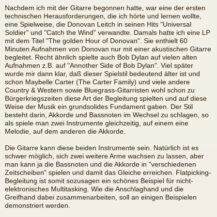
Nachdem ich mit der Gitarre begonnen hatte, war eine der ersten
technischen Herausforderungen, die ich hörte und lernen wollte,
eine Spielweise, die Donovan Leitch in seinen Hits "Universal
Soldier" und "Catch the Wind" verwandte. Damals hatte ich eine LP
mit dem Titel "The golden Hour of Donovan". Sie enthielt 60
Minuten Aufnahmen von Donovan nur mit einer akustischen Gitarre
begleitet. Recht ähnlich spielte auch Bob Dylan auf vielen alten
Aufnahmen z.B. auf "Annother Side of Bob Dylan". Viel später
wurde mir dann klar, daß dieser Spielstil bedeutend älter ist und
schon Maybelle Carter (The Carter Family) und viele andere
Country & Western sowie Bluegrass-Gitarristen wohl schon zu
Bürgerkriegszeiten diese Art der Begleitung spielten und auf diese
Weise der Musik ein grundsolides Fundament gaben. Der Stil
besteht darin, Akkorde und Bassnoten im Wechsel zu schlagen, so
als spiele man zwei Instrumente gleichzeitig, auf einem eine
Melodie, auf dem anderen die Akkorde.
Die Gitarre kann diese beiden Instrumente sein. Natürlich ist es
schwer möglich, sich zwei weitere Arme wachsen zu lassen, aber
man kann ja die Bassnoten und die Akkorde in "verschiedenen
Zeitscheiben" spielen und damit das Gleiche erreichen. Flatpicking-
Begleitung ist somit sozusagen ein schönes Beispiel für nicht-
elektronisches Multitasking. Wie die Anschlaghand und die
Greifhand dabei zusammenarbeiten, soll an einigen Beispielen
demonstriert werden.