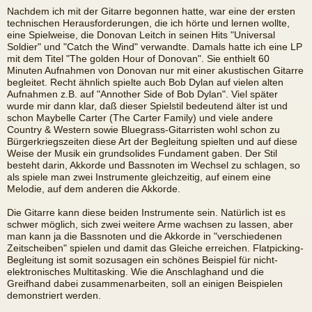
Nachdem ich mit der Gitarre begonnen hatte, war eine der ersten
technischen Herausforderungen, die ich hörte und lernen wollte,
eine Spielweise, die Donovan Leitch in seinen Hits "Universal
Soldier" und "Catch the Wind" verwandte. Damals hatte ich eine LP
mit dem Titel "The golden Hour of Donovan". Sie enthielt 60
Minuten Aufnahmen von Donovan nur mit einer akustischen Gitarre
begleitet. Recht ähnlich spielte auch Bob Dylan auf vielen alten
Aufnahmen z.B. auf "Annother Side of Bob Dylan". Viel später
wurde mir dann klar, daß dieser Spielstil bedeutend älter ist und
schon Maybelle Carter (The Carter Family) und viele andere
Country & Western sowie Bluegrass-Gitarristen wohl schon zu
Bürgerkriegszeiten diese Art der Begleitung spielten und auf diese
Weise der Musik ein grundsolides Fundament gaben. Der Stil
besteht darin, Akkorde und Bassnoten im Wechsel zu schlagen, so
als spiele man zwei Instrumente gleichzeitig, auf einem eine
Melodie, auf dem anderen die Akkorde.
Die Gitarre kann diese beiden Instrumente sein. Natürlich ist es
schwer möglich, sich zwei weitere Arme wachsen zu lassen, aber
man kann ja die Bassnoten und die Akkorde in "verschiedenen
Zeitscheiben" spielen und damit das Gleiche erreichen. Flatpicking-
Begleitung ist somit sozusagen ein schönes Beispiel für nicht-
elektronisches Multitasking. Wie die Anschlaghand und die
Greifhand dabei zusammenarbeiten, soll an einigen Beispielen
demonstriert werden.