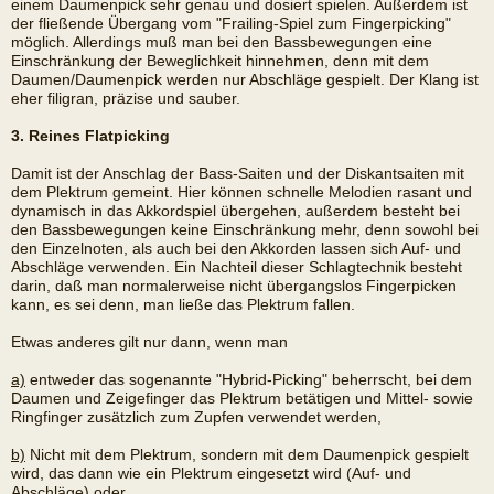
einem Daumenpick sehr genau und dosiert spielen. Außerdem ist
der fließende Übergang vom "Frailing-Spiel zum Fingerpicking"
möglich. Allerdings muß man bei den Bassbewegungen eine
Einschränkung der Beweglichkeit hinnehmen, denn mit dem
Daumen/Daumenpick werden nur Abschläge gespielt. Der Klang ist
eher filigran, präzise und sauber.
3. Reines Flatpicking
Damit ist der Anschlag der Bass-Saiten und der Diskantsaiten mit
dem Plektrum gemeint. Hier können schnelle Melodien rasant und
dynamisch in das Akkordspiel übergehen, außerdem besteht bei
den Bassbewegungen keine Einschränkung mehr, denn sowohl bei
den Einzelnoten, als auch bei den Akkorden lassen sich Auf- und
Abschläge verwenden. Ein Nachteil dieser Schlagtechnik besteht
darin, daß man normalerweise nicht übergangslos Fingerpicken
kann, es sei denn, man ließe das Plektrum fallen.
Etwas anderes gilt nur dann, wenn man
a)
entweder das sogenannte "Hybrid-Picking" beherrscht, bei dem
Daumen und Zeigefinger das Plektrum betätigen und Mittel- sowie
Ringfinger zusätzlich zum Zupfen verwendet werden,
b)
Nicht mit dem Plektrum, sondern mit dem Daumenpick gespielt
wird, das dann wie ein Plektrum eingesetzt wird (Auf- und
Abschläge) oder