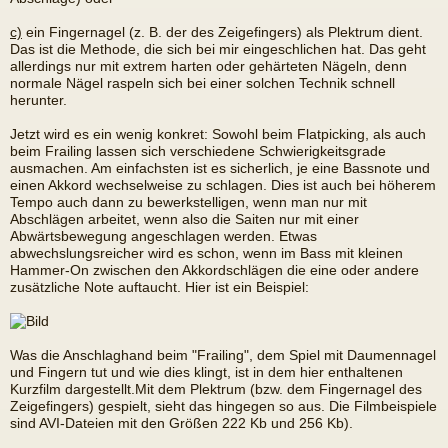
c)
ein Fingernagel (z. B. der des Zeigefingers) als Plektrum dient.
Das ist die Methode, die sich bei mir eingeschlichen hat. Das geht
allerdings nur mit extrem harten oder gehärteten Nägeln, denn
normale Nägel raspeln sich bei einer solchen Technik schnell
herunter.
Jetzt wird es ein wenig konkret: Sowohl beim Flatpicking, als auch
beim Frailing lassen sich verschiedene Schwierigkeitsgrade
ausmachen. Am einfachsten ist es sicherlich, je eine Bassnote und
einen Akkord wechselweise zu schlagen. Dies ist auch bei höherem
Tempo auch dann zu bewerkstelligen, wenn man nur mit
Abschlägen arbeitet, wenn also die Saiten nur mit einer
Abwärtsbewegung angeschlagen werden. Etwas
abwechslungsreicher wird es schon, wenn im Bass mit kleinen
Hammer-On zwischen den Akkordschlägen die eine oder andere
zusätzliche Note auftaucht. Hier ist ein Beispiel:
Was die Anschlaghand beim "Frailing", dem Spiel mit Daumennagel
und Fingern tut und wie dies klingt, ist in dem hier enthaltenen
Kurzfilm dargestellt.Mit dem Plektrum (bzw. dem Fingernagel des
Zeigefingers) gespielt, sieht das hingegen so aus. Die Filmbeispiele
sind AVI-Dateien mit den Größen 222 Kb und 256 Kb).