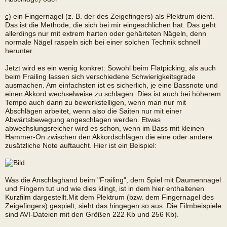
c)
ein Fingernagel (z. B. der des Zeigefingers) als Plektrum dient.
Das ist die Methode, die sich bei mir eingeschlichen hat. Das geht
allerdings nur mit extrem harten oder gehärteten Nägeln, denn
normale Nägel raspeln sich bei einer solchen Technik schnell
herunter.
Jetzt wird es ein wenig konkret: Sowohl beim Flatpicking, als auch
beim Frailing lassen sich verschiedene Schwierigkeitsgrade
ausmachen. Am einfachsten ist es sicherlich, je eine Bassnote und
einen Akkord wechselweise zu schlagen. Dies ist auch bei höherem
Tempo auch dann zu bewerkstelligen, wenn man nur mit
Abschlägen arbeitet, wenn also die Saiten nur mit einer
Abwärtsbewegung angeschlagen werden. Etwas
abwechslungsreicher wird es schon, wenn im Bass mit kleinen
Hammer-On zwischen den Akkordschlägen die eine oder andere
zusätzliche Note auftaucht. Hier ist ein Beispiel:
Was die Anschlaghand beim "Frailing", dem Spiel mit Daumennagel
und Fingern tut und wie dies klingt, ist in dem hier enthaltenen
Kurzfilm dargestellt.Mit dem Plektrum (bzw. dem Fingernagel des
Zeigefingers) gespielt, sieht das hingegen so aus. Die Filmbeispiele
sind AVI-Dateien mit den Größen 222 Kb und 256 Kb).