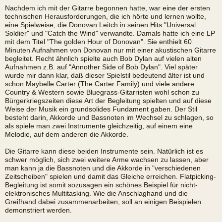
Nachdem ich mit der Gitarre begonnen hatte, war eine der ersten
technischen Herausforderungen, die ich hörte und lernen wollte,
eine Spielweise, die Donovan Leitch in seinen Hits "Universal
Soldier" und "Catch the Wind" verwandte. Damals hatte ich eine LP
mit dem Titel "The golden Hour of Donovan". Sie enthielt 60
Minuten Aufnahmen von Donovan nur mit einer akustischen Gitarre
begleitet. Recht ähnlich spielte auch Bob Dylan auf vielen alten
Aufnahmen z.B. auf "Annother Side of Bob Dylan". Viel später
wurde mir dann klar, daß dieser Spielstil bedeutend älter ist und
schon Maybelle Carter (The Carter Family) und viele andere
Country & Western sowie Bluegrass-Gitarristen wohl schon zu
Bürgerkriegszeiten diese Art der Begleitung spielten und auf diese
Weise der Musik ein grundsolides Fundament gaben. Der Stil
besteht darin, Akkorde und Bassnoten im Wechsel zu schlagen, so
als spiele man zwei Instrumente gleichzeitig, auf einem eine
Melodie, auf dem anderen die Akkorde.
Die Gitarre kann diese beiden Instrumente sein. Natürlich ist es
schwer möglich, sich zwei weitere Arme wachsen zu lassen, aber
man kann ja die Bassnoten und die Akkorde in "verschiedenen
Zeitscheiben" spielen und damit das Gleiche erreichen. Flatpicking-
Begleitung ist somit sozusagen ein schönes Beispiel für nicht-
elektronisches Multitasking. Wie die Anschlaghand und die
Greifhand dabei zusammenarbeiten, soll an einigen Beispielen
demonstriert werden.