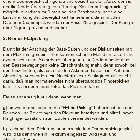
einem Daumenpick sehr genau und dosiert spielen. Außerdem ist
der fließende Übergang vom "Frailing-Spiel zum Fingerpicking"
möglich. Allerdings muß man bei den Bassbewegungen eine
Einschränkung der Beweglichkeit hinnehmen, denn mit dem
Daumen/Daumenpick werden nur Abschläge gespielt. Der Klang ist
eher filigran, präzise und sauber.
3. Reines Flatpicking
Damit ist der Anschlag der Bass-Saiten und der Diskantsaiten mit
dem Plektrum gemeint. Hier können schnelle Melodien rasant und
dynamisch in das Akkordspiel übergehen, außerdem besteht bei
den Bassbewegungen keine Einschränkung mehr, denn sowohl bei
den Einzelnoten, als auch bei den Akkorden lassen sich Auf- und
Abschläge verwenden. Ein Nachteil dieser Schlagtechnik besteht
darin, daß man normalerweise nicht übergangslos Fingerpicken
kann, es sei denn, man ließe das Plektrum fallen.
Etwas anderes gilt nur dann, wenn man
a)
entweder das sogenannte "Hybrid-Picking" beherrscht, bei dem
Daumen und Zeigefinger das Plektrum betätigen und Mittel- sowie
Ringfinger zusätzlich zum Zupfen verwendet werden,
b)
Nicht mit dem Plektrum, sondern mit dem Daumenpick gespielt
wird, das dann wie ein Plektrum eingesetzt wird (Auf- und
Abschläge) oder