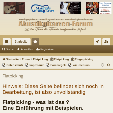
Startseite
ch
or
n
eg
Suche
Anmelden
Registrieren
ne
en
m
ist
Startseite
Foren
Flatpicking
Flatpicking
Fingerpicking
llz
el
rie
S
Datenschutz
Impressum
Forenregeln
Wir über uns
u
ug
de
re
Flatpicking
c
riff
n
n
h
Hinweis: Diese Seite befindet sich noch in
e
Bearbeitung, ist also unvollständig
Flatpicking - was ist das ?
Eine Einführung mit Beispielen.