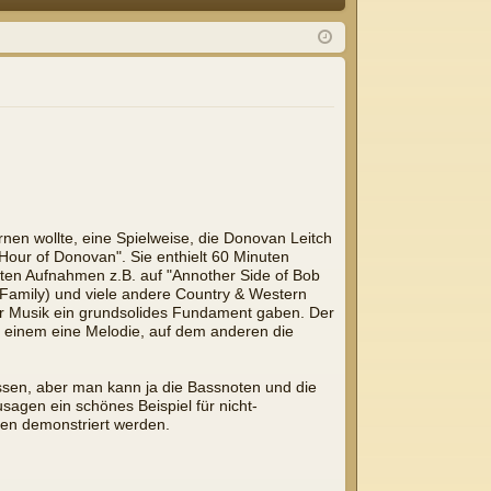
Q
m
ist
el
rie
de
re
n
n
nen wollte, eine Spielweise, die Donovan Leitch
 Hour of Donovan". Sie enthielt 60 Minuten
lten Aufnahmen z.B. auf "Annother Side of Bob
r Family) und viele andere Country & Western
der Musik ein grundsolides Fundament gaben. Der
uf einem eine Melodie, auf dem anderen die
assen, aber man kann ja die Bassnoten und die
sagen ein schönes Beispiel für nicht-
len demonstriert werden.