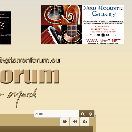
Suche
Erweiterte Suche
S
FA
n
eg