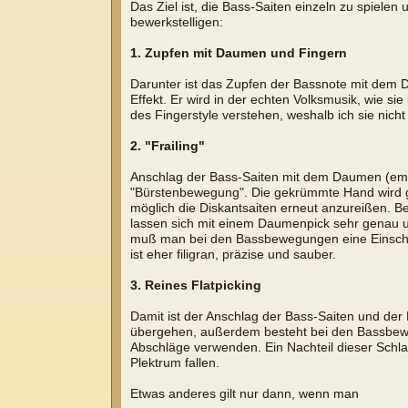
Das Ziel ist, die Bass-Saiten einzeln zu spiele
bewerkstelligen:
1. Zupfen mit Daumen und Fingern
Darunter ist das Zupfen der Bassnote mit dem D
Effekt. Er wird in der echten Volksmusik, wie s
des Fingerstyle verstehen, weshalb ich sie nicht 
2. "Frailing"
Anschlag der Bass-Saiten mit dem Daumen (empf
"Bürstenbewegung". Die gekrümmte Hand wird ges
möglich die Diskantsaiten erneut anzureißen. Bei
lassen sich mit einem Daumenpick sehr genau un
muß man bei den Bassbewegungen eine Einschr
ist eher filigran, präzise und sauber.
3. Reines Flatpicking
Damit ist der Anschlag der Bass-Saiten und der
übergehen, außerdem besteht bei den Bassbeweg
Abschläge verwenden. Ein Nachteil dieser Schla
Plektrum fallen.
Etwas anderes gilt nur dann, wenn man