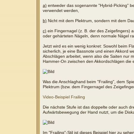
a)
entweder das sogenannte "Hybrid-Picking" be
verwendet werden,
b)
Nicht mit dem Plektrum, sondern mit dem Daum
c)
ein Fingernagel (z. B. der des Zeigefingers) a
oder gehärteten Nägeln, denn normale Nägel rasp
Jetzt wird es ein wenig konkret: Sowohl beim Fl
sicherlich, je eine Bassnote und einen Akkord 
Abschlägen arbeitet, wenn also die Saiten nur
Hammer-On zwischen den Akkordschlägen die eine
Was die Anschlaghand beim "Frailing", dem Spiel
Plektrum (bzw. dem Fingernagel des Zeigefinger
Video-Beispiel Frailing
Die nächste Stufe ist das doppelte oder auch d
Aufwärtsbewegung der Hand nutzt, um die Diska
Im "Frailing"-Stil ist dieses Beispiel hier zu se