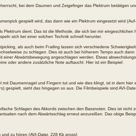
herrscht, bei dem Daumen und Zeigefinger das Plektrum betätigen und 
enpick gespielt wird, das dann wie ein Plektrum eingesetzt wird (Auf
ls Plektrum dient. Das ist die Methode, die sich bei mir eingeschlichen 
eln sich bei einer solchen Technik schnell herunter.
atpicking, als auch beim Frailing lassen sich verschiedene Schwierigke
wechselweise zu schlagen. Dies ist auch bei höherem Tempo auch dann
 mit einer Abwärtsbewegung angeschlagen werden. Etwas abwechslungsr
 oder andere zusätzliche Note auftaucht. Hier ist ein Beispiel:
 mit Daumennagel und Fingern tut und wie dies klingt, ist in dem hier 
s) gespielt, sieht das hingegen so aus. Die Filmbeispiele sind AVI-Da
reifache Schlagen des Akkords zwischen den Bassnoten. Dies ist nicht 
ntsaiten nach dem Abwärtsschlag erneut anzureißen. Das obige Beisp
hen und zu hören (AVI-Datei, 228 Kb gross)