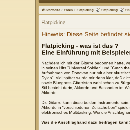
ne
Startseite
Foren
Flatpicking
Flatpicking
Fin
llz
Flatpicking
ug
Hinweis: Diese Seite befindet si
riff
Flatpicking - was ist das ?
Eine Einführung mit Beispiele
Nachdem ich mit der Gitarre begonnen hatte, war
in seinen Hits "Universal Soldier" und "Catch t
Aufnahmen von Donovan nur mit einer akustische
Dylan". Viel später wurde mir dann klar, daß di
sowie Bluegrass-Gitarristen wohl schon zu Bürg
Stil besteht darin, Akkorde und Bassnoten im We
Akkorde.
Die Gitarre kann diese beiden Instrumente sein.
Akkorde in "verschiedenen Zeitscheiben" spielen
elektronisches Multitasking. Wie die Anschlagh
Was die Anschlaghand dazu beitragen kann: