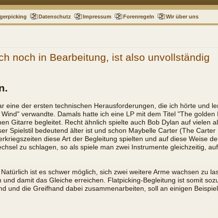
gerpicking
Datenschutz
Impressum
Forenregeln
Wir über uns
ch noch in Bearbeitung, ist also unvollständig
n.
 eine der ersten technischen Herausforderungen, die ich hörte und ler
he Wind" verwandte. Damals hatte ich eine LP mit dem Titel "The golden
n Gitarre begleitet. Recht ähnlich spielte auch Bob Dylan auf vielen a
eser Spielstil bedeutend älter ist und schon Maybelle Carter (The Carte
erkriegszeiten diese Art der Begleitung spielten und auf diese Weise 
chsel zu schlagen, so als spiele man zwei Instrumente gleichzeitig, a
 Natürlich ist es schwer möglich, sich zwei weitere Arme wachsen zu l
 und damit das Gleiche erreichen. Flatpicking-Begleitung ist somit sozu
and und die Greifhand dabei zusammenarbeiten, soll an einigen Beispie