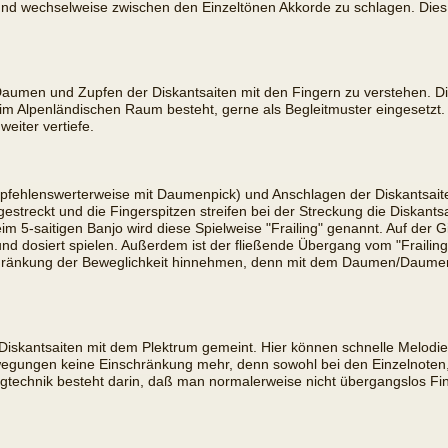
n und wechselweise zwischen den Einzeltönen Akkorde zu schlagen. Dies l
aumen und Zupfen der Diskantsaiten mit den Fingern zu verstehen. Die
ie im Alpenländischen Raum besteht, gerne als Begleitmuster eingesetzt
weiter vertiefe.
ehlenswerterweise mit Daumenpick) und Anschlagen der Diskantsaiten 
treckt und die Fingerspitzen streifen bei der Streckung die Diskant
m 5-saitigen Banjo wird diese Spielweise "Frailing" genannt. Auf der Gi
d dosiert spielen. Außerdem ist der fließende Übergang vom "Frailing-
änkung der Beweglichkeit hinnehmen, denn mit dem Daumen/Daumenpi
 Diskantsaiten mit dem Plektrum gemeint. Hier können schnelle Melodi
ungen keine Einschränkung mehr, denn sowohl bei den Einzelnoten, a
gtechnik besteht darin, daß man normalerweise nicht übergangslos Fi