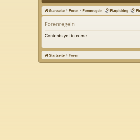
ne
Startseite
Foren
Forenregeln
Flatpicking
Fi
llz
Forenregeln
ug
riff
Contents yet to come ....
Startseite
Foren