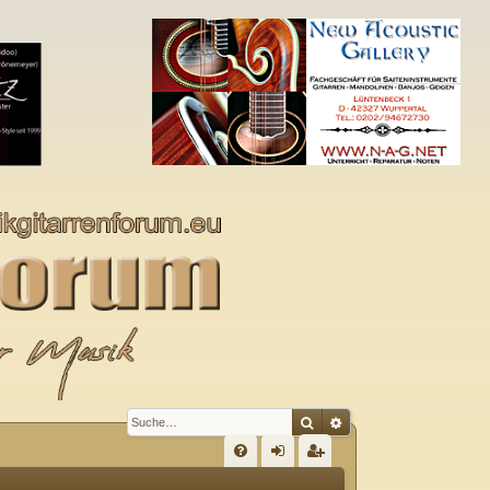
Suche
Erweiterte Suche
S
FA
n
eg