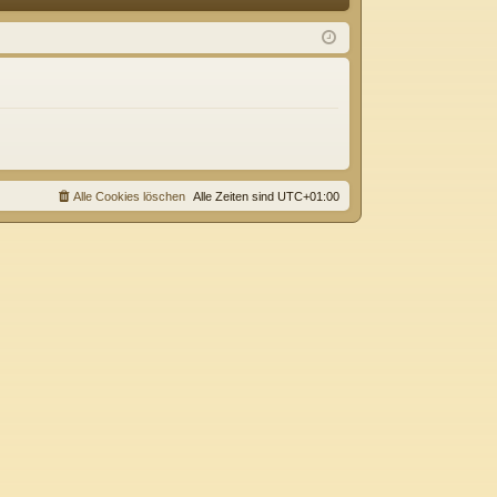
Q
m
ist
el
rie
de
re
n
n
Alle Cookies löschen
Alle Zeiten sind
UTC+01:00