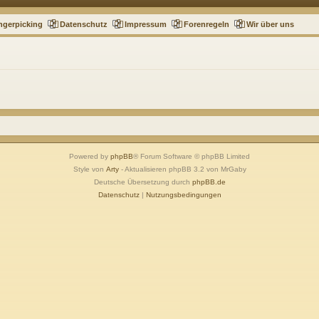
ngerpicking
Datenschutz
Impressum
Forenregeln
Wir über uns
Powered by
phpBB
® Forum Software © phpBB Limited
Style von
Arty
- Aktualisieren phpBB 3.2 von MrGaby
Deutsche Übersetzung durch
phpBB.de
Datenschutz
|
Nutzungsbedingungen