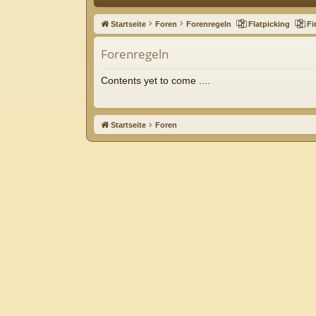
ne
Startseite
Foren
Forenregeln
Flatpicking
Fi
llz
Forenregeln
ug
riff
Contents yet to come ....
Startseite
Foren