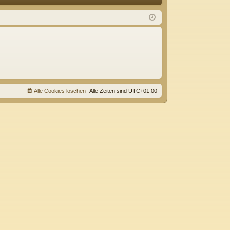
Q
m
ist
el
rie
de
re
n
n
Alle Cookies löschen
Alle Zeiten sind
UTC+01:00