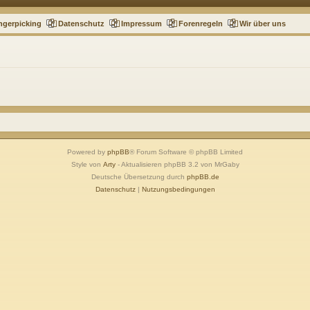
ngerpicking
Datenschutz
Impressum
Forenregeln
Wir über uns
Powered by
phpBB
® Forum Software © phpBB Limited
Style von
Arty
- Aktualisieren phpBB 3.2 von MrGaby
Deutsche Übersetzung durch
phpBB.de
Datenschutz
|
Nutzungsbedingungen