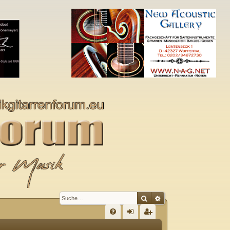
Suche
Erweiterte Suche
S
FA
n
eg