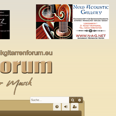
Suche
Erweiterte Suche
S
FA
n
eg