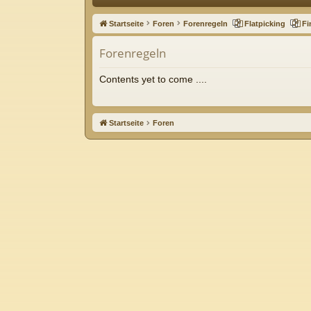
ne
Startseite
Foren
Forenregeln
Flatpicking
Fi
llz
Forenregeln
ug
riff
Contents yet to come ....
Startseite
Foren