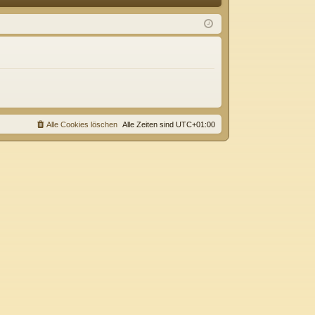
Q
m
ist
el
rie
de
re
n
n
Alle Cookies löschen
Alle Zeiten sind
UTC+01:00