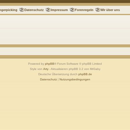
ngerpicking
Datenschutz
Impressum
Forenregeln
Wir über uns
Powered by
phpBB
® Forum Software © phpBB Limited
Style von
Arty
- Aktualisieren phpBB 3.2 von MrGaby
Deutsche Übersetzung durch
phpBB.de
Datenschutz
|
Nutzungsbedingungen