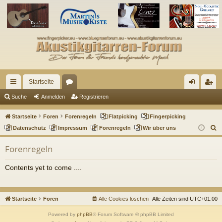
Startseite
ch
or
n
eg
Suche
Anmelden
Registrieren
ne
en
m
ist
Startseite
Foren
Forenregeln
Flatpicking
Fingerpicking
llz
el
rie
S
Datenschutz
Impressum
Forenregeln
Wir über uns
u
ug
de
re
Forenregeln
c
riff
n
n
h
Contents yet to come ....
e
Startseite
Foren
Alle Cookies löschen
Alle Zeiten sind
UTC+01:00
Powered by
phpBB
® Forum Software © phpBB Limited