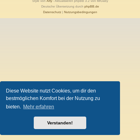
Style von
Arty
- Aktualisieren phpBB 3.2 von MrGaby
Deutsche Übersetzung durch
phpBB.de
Datenschutz
|
Nutzungsbedingungen
Diese Website nutzt Cookies, um dir den
bestmöglichen Komfort bei der Nutzung zu
bieten.
Mehr erfahren
Verstanden!