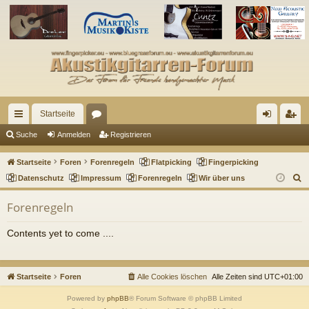
Startseite
ch
or
n
eg
Suche
Anmelden
Registrieren
ne
en
m
ist
Startseite
Foren
Forenregeln
Flatpicking
Fingerpicking
llz
el
rie
S
Datenschutz
Impressum
Forenregeln
Wir über uns
u
ug
de
re
Forenregeln
c
riff
n
n
h
Contents yet to come ....
e
Startseite
Foren
Alle Cookies löschen
Alle Zeiten sind
UTC+01:00
Powered by
phpBB
® Forum Software © phpBB Limited