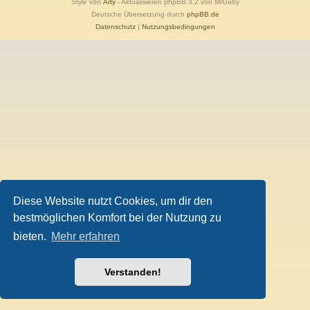
Style von
Arty
- Aktualisieren phpBB 3.2 von MrGaby
Deutsche Übersetzung durch
phpBB.de
Datenschutz
|
Nutzungsbedingungen
Diese Website nutzt Cookies, um dir den
bestmöglichen Komfort bei der Nutzung zu
bieten.
Mehr erfahren
Verstanden!