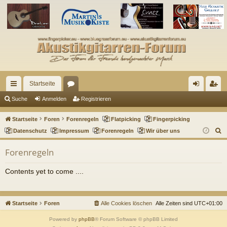
Startseite
ch
or
n
eg
Suche
Anmelden
Registrieren
ne
en
m
ist
Startseite
Foren
Forenregeln
Flatpicking
Fingerpicking
llz
el
rie
S
Datenschutz
Impressum
Forenregeln
Wir über uns
u
ug
de
re
Forenregeln
c
riff
n
n
h
Contents yet to come ....
e
Startseite
Foren
Alle Cookies löschen
Alle Zeiten sind
UTC+01:00
Powered by
phpBB
® Forum Software © phpBB Limited