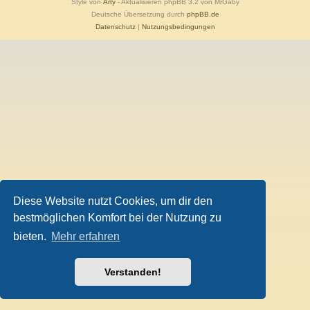
Style von
Arty
- Aktualisieren phpBB 3.2 von MrGaby
Deutsche Übersetzung durch
phpBB.de
Datenschutz
|
Nutzungsbedingungen
Diese Website nutzt Cookies, um dir den
bestmöglichen Komfort bei der Nutzung zu
bieten.
Mehr erfahren
Verstanden!