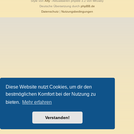
Style von
Arty
- Aktualisieren phpBB 3.2 von MrGaby
Deutsche Übersetzung durch
phpBB.de
Datenschutz
|
Nutzungsbedingungen
Diese Website nutzt Cookies, um dir den
bestmöglichen Komfort bei der Nutzung zu
bieten.
Mehr erfahren
Verstanden!