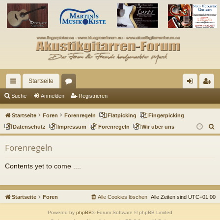
Startseite
ch
or
n
eg
Suche
Anmelden
Registrieren
ne
en
m
ist
Startseite
Foren
Forenregeln
Flatpicking
Fingerpicking
llz
el
rie
S
Datenschutz
Impressum
Forenregeln
Wir über uns
u
ug
de
re
Forenregeln
c
riff
n
n
h
Contents yet to come ....
e
Startseite
Foren
Alle Cookies löschen
Alle Zeiten sind
UTC+01:00
Powered by
phpBB
® Forum Software © phpBB Limited