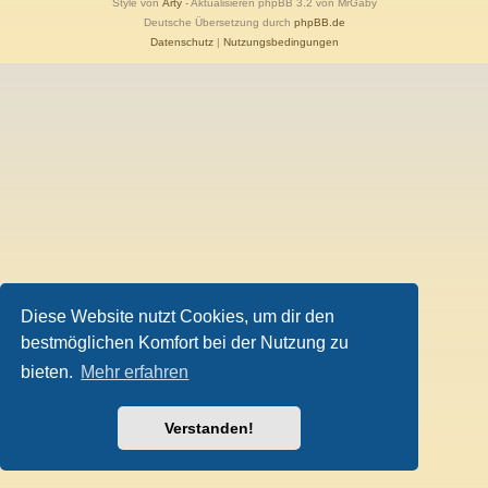
Style von
Arty
- Aktualisieren phpBB 3.2 von MrGaby
Deutsche Übersetzung durch
phpBB.de
Datenschutz
|
Nutzungsbedingungen
Diese Website nutzt Cookies, um dir den
bestmöglichen Komfort bei der Nutzung zu
bieten.
Mehr erfahren
Verstanden!