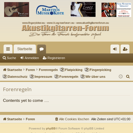
Startseite
ch
or
n
eg
Suche
Anmelden
Registrieren
ne
en
m
ist
Startseite
Foren
Forenregeln
Flatpicking
Fingerpicking
llz
el
rie
S
Datenschutz
Impressum
Forenregeln
Wir über uns
u
ug
de
re
Forenregeln
c
riff
n
n
h
Contents yet to come ....
e
Startseite
Foren
Alle Cookies löschen
Alle Zeiten sind
UTC+01:00
Powered by
phpBB
® Forum Software © phpBB Limited