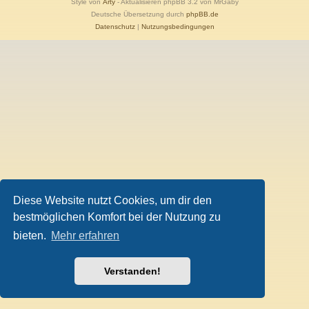
Style von
Arty
- Aktualisieren phpBB 3.2 von MrGaby
Deutsche Übersetzung durch
phpBB.de
Datenschutz
|
Nutzungsbedingungen
Diese Website nutzt Cookies, um dir den
bestmöglichen Komfort bei der Nutzung zu
bieten.
Mehr erfahren
Verstanden!