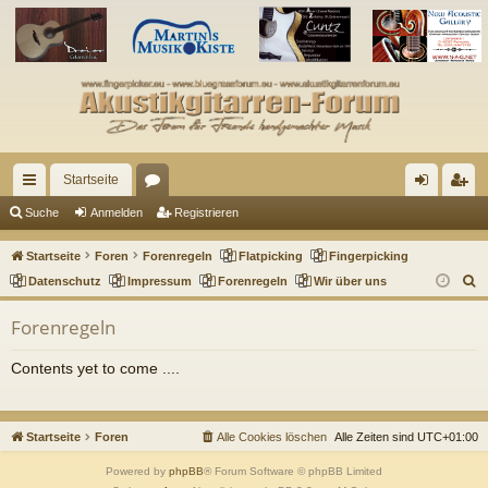
Startseite
ch
or
n
eg
Suche
Anmelden
Registrieren
ne
en
m
ist
Startseite
Foren
Forenregeln
Flatpicking
Fingerpicking
llz
el
rie
S
Datenschutz
Impressum
Forenregeln
Wir über uns
u
ug
de
re
Forenregeln
c
riff
n
n
h
Contents yet to come ....
e
Startseite
Foren
Alle Cookies löschen
Alle Zeiten sind
UTC+01:00
Powered by
phpBB
® Forum Software © phpBB Limited