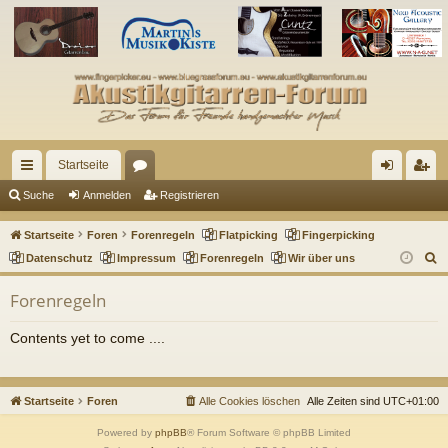
Startseite
ch
or
n
eg
Suche
Anmelden
Registrieren
ne
en
m
ist
Startseite
Foren
Forenregeln
Flatpicking
Fingerpicking
llz
el
rie
S
Datenschutz
Impressum
Forenregeln
Wir über uns
u
ug
de
re
Forenregeln
c
riff
n
n
h
Contents yet to come ....
e
Startseite
Foren
Alle Cookies löschen
Alle Zeiten sind
UTC+01:00
Powered by
phpBB
® Forum Software © phpBB Limited