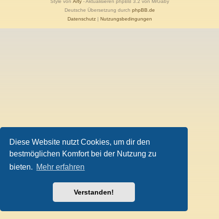
Style von
Arty
- Aktualisieren phpBB 3.2 von MrGaby
Deutsche Übersetzung durch
phpBB.de
Datenschutz
|
Nutzungsbedingungen
Diese Website nutzt Cookies, um dir den
bestmöglichen Komfort bei der Nutzung zu
bieten.
Mehr erfahren
Verstanden!