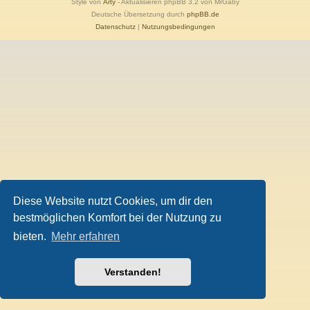
Style von
Arty
- Aktualisieren phpBB 3.2 von MrGaby
Deutsche Übersetzung durch
phpBB.de
Datenschutz
|
Nutzungsbedingungen
Diese Website nutzt Cookies, um dir den
bestmöglichen Komfort bei der Nutzung zu
bieten.
Mehr erfahren
Verstanden!