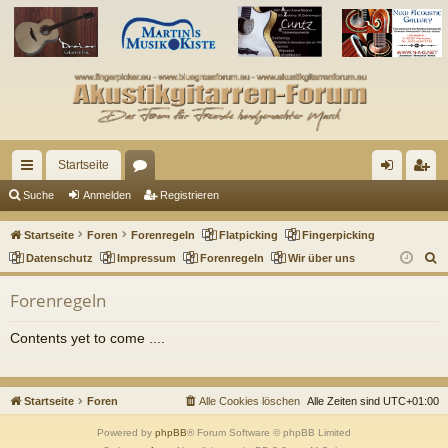
Startseite
ch
or
n
eg
Suche
Anmelden
Registrieren
ne
en
m
ist
Startseite
Foren
Forenregeln
Flatpicking
Fingerpicking
llz
el
rie
S
Datenschutz
Impressum
Forenregeln
Wir über uns
u
ug
de
re
Forenregeln
c
riff
n
n
h
Contents yet to come ....
e
Startseite
Foren
Alle Cookies löschen
Alle Zeiten sind
UTC+01:00
Powered by
phpBB
® Forum Software © phpBB Limited