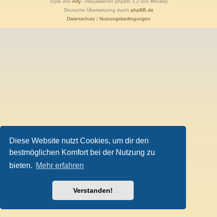
Style von
Arty
- Aktualisieren phpBB 3.2 von MrGaby
Deutsche Übersetzung durch
phpBB.de
Datenschutz
|
Nutzungsbedingungen
Diese Website nutzt Cookies, um dir den
bestmöglichen Komfort bei der Nutzung zu
bieten.
Mehr erfahren
Verstanden!