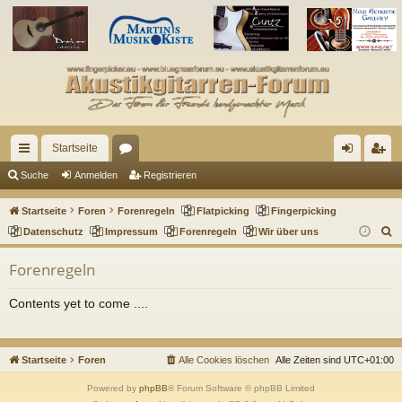
Startseite
ch
or
n
eg
Suche
Anmelden
Registrieren
ne
en
m
ist
Startseite
Foren
Forenregeln
Flatpicking
Fingerpicking
llz
el
rie
S
Datenschutz
Impressum
Forenregeln
Wir über uns
u
ug
de
re
Forenregeln
c
riff
n
n
h
Contents yet to come ....
e
Startseite
Foren
Alle Cookies löschen
Alle Zeiten sind
UTC+01:00
Powered by
phpBB
® Forum Software © phpBB Limited