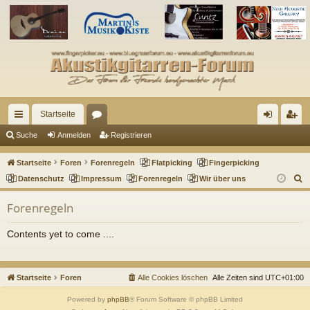
Startseite
ch
or
n
eg
Suche
Anmelden
Registrieren
ne
en
m
ist
Startseite
Foren
Forenregeln
Flatpicking
Fingerpicking
llz
el
rie
S
Datenschutz
Impressum
Forenregeln
Wir über uns
u
ug
de
re
Forenregeln
c
riff
n
n
h
Contents yet to come ....
e
Startseite
Foren
Alle Cookies löschen
Alle Zeiten sind
UTC+01:00
Powered by
phpBB
® Forum Software © phpBB Limited