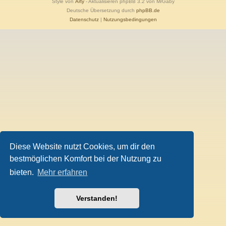
Style von
Arty
- Aktualisieren phpBB 3.2 von MrGaby
Deutsche Übersetzung durch
phpBB.de
Datenschutz
|
Nutzungsbedingungen
Diese Website nutzt Cookies, um dir den
bestmöglichen Komfort bei der Nutzung zu
bieten.
Mehr erfahren
Verstanden!