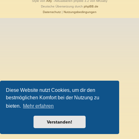
Style von
Arty
- Aktualisieren phpBB 3.2 von MrGaby
Deutsche Übersetzung durch
phpBB.de
Datenschutz
|
Nutzungsbedingungen
Diese Website nutzt Cookies, um dir den
bestmöglichen Komfort bei der Nutzung zu
bieten.
Mehr erfahren
Verstanden!