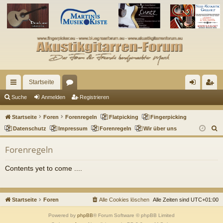
Startseite
ch
or
n
eg
Suche
Anmelden
Registrieren
ne
en
m
ist
Startseite
Foren
Forenregeln
Flatpicking
Fingerpicking
llz
el
rie
S
Datenschutz
Impressum
Forenregeln
Wir über uns
u
ug
de
re
Forenregeln
c
riff
n
n
h
Contents yet to come ....
e
Startseite
Foren
Alle Cookies löschen
Alle Zeiten sind
UTC+01:00
Powered by
phpBB
® Forum Software © phpBB Limited