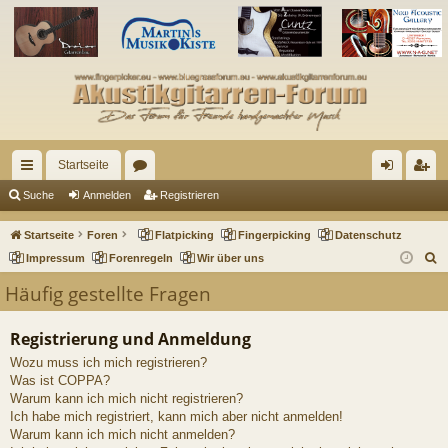
Startseite
ch
or
n
eg
Suche
Anmelden
Registrieren
ne
en
m
ist
Startseite
Foren
Flatpicking
Fingerpicking
Datenschutz
llz
el
rie
S
Impressum
Forenregeln
Wir über uns
u
ug
de
re
Häufig gestellte Fragen
c
riff
n
n
h
Registrierung und Anmeldung
e
Wozu muss ich mich registrieren?
Was ist COPPA?
Warum kann ich mich nicht registrieren?
Ich habe mich registriert, kann mich aber nicht anmelden!
Warum kann ich mich nicht anmelden?