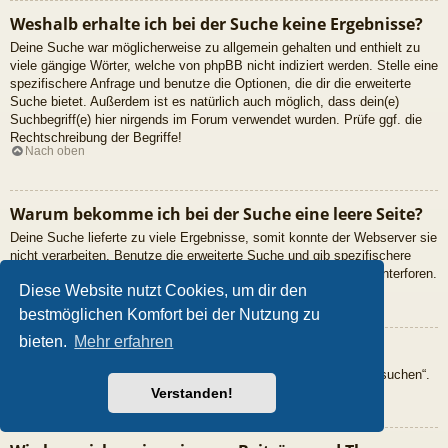
Weshalb erhalte ich bei der Suche keine Ergebnisse?
Deine Suche war möglicherweise zu allgemein gehalten und enthielt zu
viele gängige Wörter, welche von phpBB nicht indiziert werden. Stelle eine
spezifischere Anfrage und benutze die Optionen, die dir die erweiterte
Suche bietet. Außerdem ist es natürlich auch möglich, dass dein(e)
Suchbegriff(e) hier nirgends im Forum verwendet wurden. Prüfe ggf. die
Rechtschreibung der Begriffe!
Nach oben
Warum bekomme ich bei der Suche eine leere Seite?
Deine Suche lieferte zu viele Ergebnisse, somit konnte der Webserver sie
nicht verarbeiten. Benutze die erweiterte Suche und gib spezifischere
Suchbegriffe ein oder beschränke die Suche auf verschiedene Unterforen.
Nach oben
Diese Website nutzt Cookies, um dir den
bestmöglichen Komfort bei der Nutzung zu
bieten.
Mehr erfahren
Wie kann ich nach Mitgliedern suchen?
Gehe zur „Mitglieder“-Seite und klicke auf „Nach einem Mitglied suchen“.
Nach oben
Verstanden!