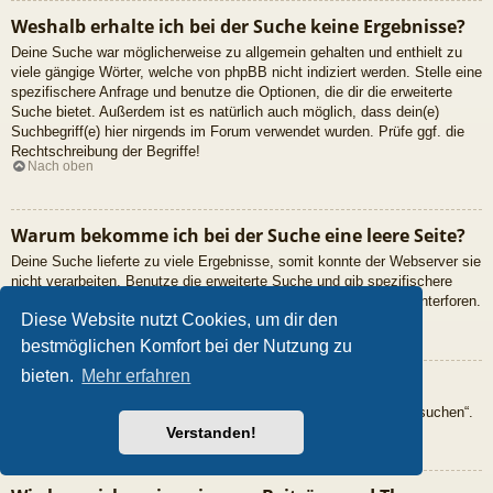
Weshalb erhalte ich bei der Suche keine Ergebnisse?
Deine Suche war möglicherweise zu allgemein gehalten und enthielt zu
viele gängige Wörter, welche von phpBB nicht indiziert werden. Stelle eine
spezifischere Anfrage und benutze die Optionen, die dir die erweiterte
Suche bietet. Außerdem ist es natürlich auch möglich, dass dein(e)
Suchbegriff(e) hier nirgends im Forum verwendet wurden. Prüfe ggf. die
Rechtschreibung der Begriffe!
Nach oben
Warum bekomme ich bei der Suche eine leere Seite?
Deine Suche lieferte zu viele Ergebnisse, somit konnte der Webserver sie
nicht verarbeiten. Benutze die erweiterte Suche und gib spezifischere
Suchbegriffe ein oder beschränke die Suche auf verschiedene Unterforen.
Nach oben
Diese Website nutzt Cookies, um dir den
bestmöglichen Komfort bei der Nutzung zu
bieten.
Mehr erfahren
Wie kann ich nach Mitgliedern suchen?
Gehe zur „Mitglieder“-Seite und klicke auf „Nach einem Mitglied suchen“.
Nach oben
Verstanden!