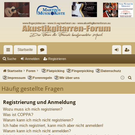
Startseite
ch
or
n
eg
Suche
Anmelden
Registrieren
ne
en
m
ist
Startseite
Foren
Flatpicking
Fingerpicking
Datenschutz
llz
el
rie
S
Impressum
Forenregeln
Wir über uns
u
ug
de
re
Häufig gestellte Fragen
c
riff
n
n
h
Registrierung und Anmeldung
e
Wozu muss ich mich registrieren?
Was ist COPPA?
Warum kann ich mich nicht registrieren?
Ich habe mich registriert, kann mich aber nicht anmelden!
Warum kann ich mich nicht anmelden?