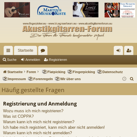
Startseite
ch
or
n
eg
Suche
Anmelden
Registrieren
ne
en
m
ist
Startseite
Foren
Flatpicking
Fingerpicking
Datenschutz
llz
el
rie
S
Impressum
Forenregeln
Wir über uns
u
ug
de
re
Häufig gestellte Fragen
c
riff
n
n
h
Registrierung und Anmeldung
e
Wozu muss ich mich registrieren?
Was ist COPPA?
Warum kann ich mich nicht registrieren?
Ich habe mich registriert, kann mich aber nicht anmelden!
Warum kann ich mich nicht anmelden?