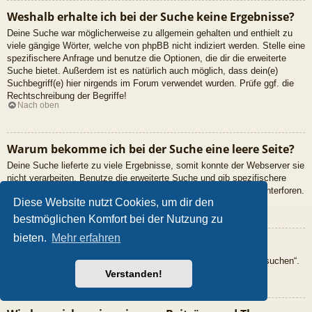
Weshalb erhalte ich bei der Suche keine Ergebnisse?
Deine Suche war möglicherweise zu allgemein gehalten und enthielt zu
viele gängige Wörter, welche von phpBB nicht indiziert werden. Stelle eine
spezifischere Anfrage und benutze die Optionen, die dir die erweiterte
Suche bietet. Außerdem ist es natürlich auch möglich, dass dein(e)
Suchbegriff(e) hier nirgends im Forum verwendet wurden. Prüfe ggf. die
Rechtschreibung der Begriffe!
Nach oben
Warum bekomme ich bei der Suche eine leere Seite?
Deine Suche lieferte zu viele Ergebnisse, somit konnte der Webserver sie
nicht verarbeiten. Benutze die erweiterte Suche und gib spezifischere
Suchbegriffe ein oder beschränke die Suche auf verschiedene Unterforen.
Nach oben
Diese Website nutzt Cookies, um dir den
bestmöglichen Komfort bei der Nutzung zu
bieten.
Mehr erfahren
Wie kann ich nach Mitgliedern suchen?
Gehe zur „Mitglieder“-Seite und klicke auf „Nach einem Mitglied suchen“.
Nach oben
Verstanden!